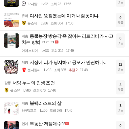
댓글
각시탈
Lv.92
조회 23
17:55
여사친 똥침했는데 이거 내잘못이냐
유머
9
댓글
풀소유
Lv.86
조회 804
17:50
동물농장 방송각 좀 잡아본 리트리버가 사고
계층
0
치는 방법 ㅋㅋㅋ
댓글
아이스티이
Lv.33
조회 316
17:49
시장에 피가 낭자하고 공포가 만연하다..
계층
12
댓글
전자팔찌
Lv.93
조회 835
추천 2
17:48
서양 누나의 인생 조언
감동
3
댓글
풀소유
Lv.86
조회 676
17:46
블랙리스트의 삶
계층
1
댓글
하루5프로
Lv.50
조회 678
17:46
부동산 저점매수!?
연예
0