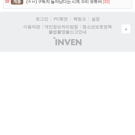
10
계층
[33]
(ㅎㅂ) 구독자 늘어났다는 시계 수리 유튜버
로그인
PC화면
퀵링크
설정
청소년보호정책
이용약관
개인정보처리방침
▲
불법촬영물신고안내
(주)
인
벤