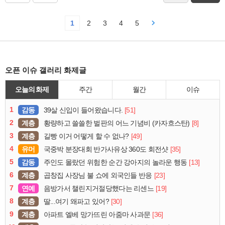
1
2
3
4
5
오픈 이슈 갤러리 화제글
오늘의 화제
주간
월간
이슈
1
감동
[51]
39살 신입이 들어왔습니다.
2
계층
[8]
황량하고 쓸쓸한 벌판의 어느 기념비 (카자흐스탄)
3
계층
[49]
길빵 이거 어떻게 할 수 없나?
4
유머
[35]
국중박 분장대회 반가사유상 360도 회전샷
5
감동
[13]
주인도 몰랐던 위험한 순간 강아지의 놀라운 행동
6
계층
[23]
곱창집 사장님 불 쇼에 외국인들 반응
7
연예
[19]
음방가서 챌린지거절당했다는 리센느
8
계층
[30]
딸...여기 왜파고 있어?
9
계층
[36]
아파트 엘베 망가뜨린 아줌마 사과문