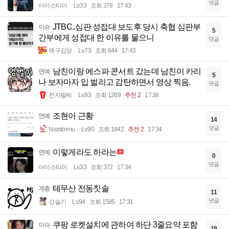
댓글
아이스티이
Lv.33
조회 378
17:43
JTBC..심판 성접대 보도후 당시 축협 심판부
이슈
5
간부에게 성접대 한 이유를 물으니
댓글
왜구김당
Lv.73
조회 644
17:43
남친이랑 에스파 콘서트 갔는데 남친이 카리
연예
5
나 보자마자 입 벌리고 감탄하면서 영상 찍음.
댓글
전자팔찌
Lv.93
조회 1269
추천 2
17:39
조현아 근황
연예
14
댓글
Nozdormu
Lv.90
조회 1842
추천 2
17:34
이렇게라도 하라는
연예
0
댓글
아이스티이
Lv.33
조회 372
17:34
테무산 전동칫솔
계층
11
댓글
강슬기
Lv.94
조회 1585
17:31
쿠팡 로켓설치에 관하여 하단 3줄요약 포함
이슈
19