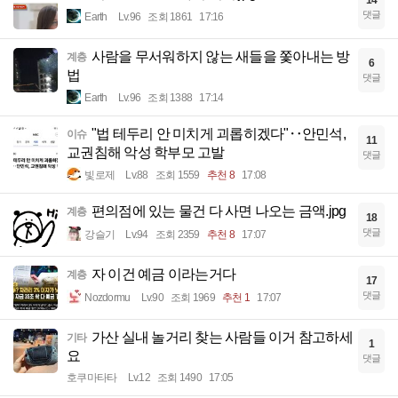
14
댓글
Earth
Lv.96
조회 1861
17:16
사람을 무서워하지 않는 새들을 쫓아내는 방
계층
6
법
댓글
Earth
Lv.96
조회 1388
17:14
"법 테두리 안 미치게 괴롭히겠다"‥안민석,
이슈
11
교권침해 악성 학부모 고발
댓글
빛로제
Lv.88
조회 1559
추천 8
17:08
편의점에 있는 물건 다 사면 나오는 금액.jpg
계층
18
댓글
강슬기
Lv.94
조회 2359
추천 8
17:07
자 이건 예금 이라는거다
계층
17
댓글
Nozdormu
Lv.90
조회 1969
추천 1
17:07
가산 실내 놀거리 찾는 사람들 이거 참고하세
기타
1
요
댓글
호쿠마타타
Lv.12
조회 1490
17:05