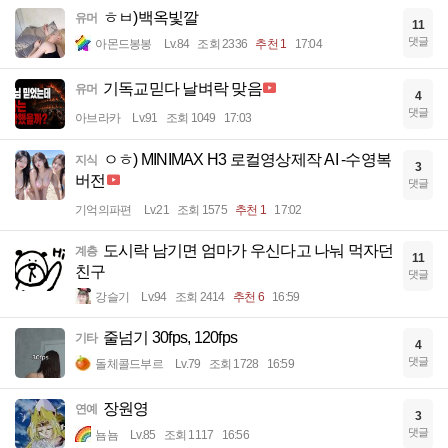
ㅎㅂ)백옥빛깔
유머
11
댓글
아몬드봉봉
Lv.84
조회 2336
추천 1
17:04
기독교믿다 날벼락 맞음
유머
4
댓글
아브라카
Lv.91
조회 1049
17:03
ㅇㅎ) MINIMAX H3 로컬영상제작 AI -수영복
지식
3
버전
댓글
기억의파편
Lv.21
조회 1575
추천 1
17:02
도시락 남기면 엄마가 우신다고 나눠 먹자던
계층
11
친구
댓글
강슬기
Lv.94
조회 2414
추천 6
16:59
줄넘기 30fps, 120fps
기타
4
댓글
돌체콜드부르
Lv.79
조회 1728
16:59
장원영
연예
3
댓글
뇸뇸
Lv.85
조회 1117
16:56