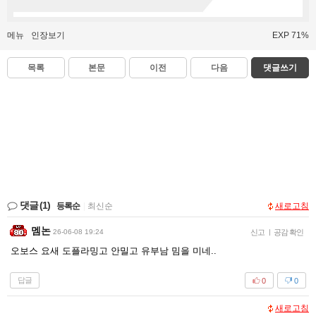
메뉴
인장보기
EXP 71%
목록
본문
이전
다음
댓글쓰기
댓글
(1)
등록순
|
최신순
새로고침
멤논
26-06-08 19:24
신고
|
공감 확인
오보스 요새 도플라밍고 안밀고 유부남 밈을 미네..
답글
0
0
새로고침