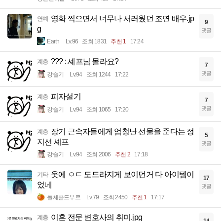
영화 찍으면서 너무나 서러웠던 조연 배우.jp
연예
9
g
댓글
Earth
Lv.96
조회 1831
추천 1
17:24
??? : 셰프님 몰라요?
계층
7
댓글
강슬기
Lv.94
조회 1244
17:22
피자설기
계층
7
댓글
강슬기
Lv.94
조회 1065
17:20
장기 근속자들에게 엄청난 선물을 준다는 정
계층
5
지선 셰프
댓글
강슬기
Lv.94
조회 2006
추천 2
17:18
옷에 ㅇㄷ 도드라지게 보이던거 다 아이템이
기타
17
었네
댓글
돌체콜드부르
Lv.79
조회 2450
추천 1
17:17
이혼 전문 변호사의 취미.jpg
계층