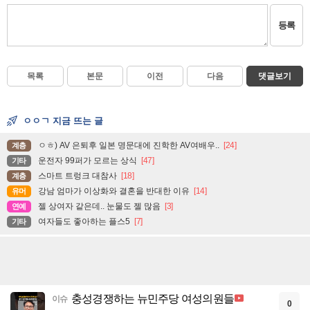
등록
목록
본문
이전
다음
댓글보기
ㅇㅇㄱ 지금 뜨는 글
ㅇㅎ) AV 은퇴후 일본 명문대에 진학한 AV여배우..
[24]
계층
운전자 99퍼가 모르는 상식
[47]
기타
스마트 트렁크 대참사
[18]
계층
강남 엄마가 이상화와 결혼을 반대한 이유
[14]
유머
젤 상여자 같은데.. 눈물도 젤 많음
[3]
연예
여자들도 좋아하는 플스5
[7]
기타
충성경쟁하는 뉴민주당 여성의원들
이슈
0