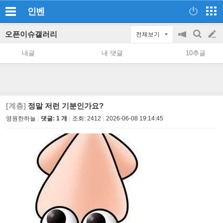
인벤
오픈이슈갤러리
전체보기
공
검
글
지
색
내글
내 댓글
10추글
on/off
쓰
기
[계층]
정말 저런 기분인가요?
영원한하늘
댓글: 1 개
조회:
2412
2026-06-08 19:14:45