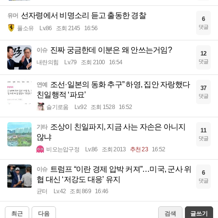
선자령에서 비명소리 듣고 출동한 경찰
유머
6
댓글
풀소유
Lv.86
조회 2145
16:56
진짜 궁금한데 이분은 왜 안쓰는거임?
이슈
12
댓글
내란의힘
Lv.79
조회 2100
16:54
조선·일본의 동화 추구” 하영, 집안 자랑했다
연예
37
친일행적 ‘파묘’
댓글
슬기로움
Lv.92
조회 1528
16:52
조상이 친일파지, 지금 사는 자손은 아니지
기타
11
않냐
댓글
비오는압구정
Lv.86
조회 2013
추천 23
16:52
트럼프 “이란 경제 압박 커져”…미국, 군사 위
이슈
6
협 대신 ‘저강도 대응’ 유지
댓글
균터
Lv.42
조회 869
16:46
최근
다음
검색
글쓰기