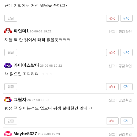
근데 기업에서 저런 워딩을 쓴다고?
답글
0
0
파인더1
26-06-08 19:21
신고
|
공감 확인
쟤들 책 안 읽어서 타격 없을듯ㅋㅋㅋ
답글
0
0
가이어스발타
26-06-08 19:22
신고
|
공감 확인
책 읽으면 좌파라며 ㅋㅋㅋ
답글
1
0
그림자
26-06-08 19:22
신고
|
공감 확인
평생 책 읽어본적도 없으니 평생 불매한건 맞네 ㅋ
답글
0
0
Maybe5327
26-06-08 19:23
신고
|
공감 확인