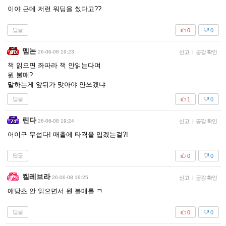
이야 근데 저런 워딩을 썼다고??
답글
0
0
멤논
26-06-08 19:23
신고
|
공감 확인
책 읽으면 좌파라 책 안읽는다며
뭔 불매?
말하는게 앞뒤가 맞아야 안쓰겠냐
답글
1
0
린다
26-06-08 19:24
신고
|
공감 확인
어이구 무섭다! 매출에 타격을 입겠는걸?!
답글
0
0
켈레브라
26-06-08 19:25
신고
|
공감 확인
애당초 안 읽으면서 뭔 불매를 ㅋ
답글
0
0