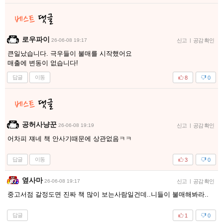
로우파이
26-06-08 19:17
신고
|
공감 확인
큰일났습니다. 극우들이 불매를 시작했어요
매출에 변동이 없습니다!
답글
이동
8
0
공허사냥꾼
26-06-08 19:19
신고
|
공감 확인
어차피 쟤네 책 안사기때문에 상관없음ㅋㅋ
답글
이동
3
0
옆사마
26-06-08 19:17
신고
|
공감 확인
중고서점 갈정도면 진짜 책 많이 보는사람일건데..니들이 불매해봐라..
답글
1
0