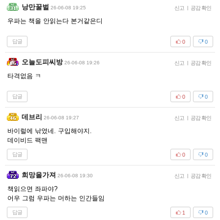
낭만꿀벌
26-06-08 19:25
신고
|
공감 확인
우파는 책을 안읽는다 본거같은디
답글
0
0
오늘도피씨방
26-06-08 19:26
신고
|
공감 확인
타격없음 ㅋ
답글
0
0
데브리
26-06-08 19:27
신고
|
공감 확인
바이럴에 낚였네. 구입해야지.
데이비드 팩맨
답글
0
0
희망을가져
26-06-08 19:30
신고
|
공감 확인
책읽으면 좌파야?
어우 그럼 우파는 머하는 인간들임
답글
1
0