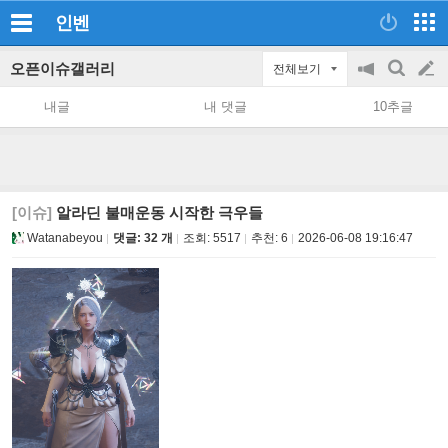
인벤
오픈이슈갤러리
전체보기
공
검
글
지
색
내글
내 댓글
10추글
on/off
쓰
기
[이슈]
알라딘 불매운동 시작한 극우들
Watanabeyou
댓글: 32 개
조회:
5517
추천:
6
2026-06-08 19:16:47