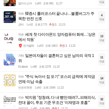
댓글
알카드소마
Lv.85
조회 991
11:27
韓증시 롤러코스터 끝나나…블룸버그가 주
이슈
4
목한 반전 신호
댓글
균터
Lv.42
조회 1773
추천 1
11:23
세계 첫 다이아몬드 양자컴퓨터 화제…'상온
이슈
13
에서 작동'
댓글
전자팔찌
Lv.93
조회 1963
추천 1
11:22
일본여자들이 결혼하고 싶은 남자의 국적 1
기타
11
위
댓글
Ecstasis
Lv.90
조회 2278
11:22
“주식 녹아서 집 포기” 코스피 급락에 계약금
이슈
14
연체·미납 속출
댓글
빈센트멧젠
Lv.60
조회 1598
11:22
박지원 "정청래, 다 내 뺨만 때려?...피해의식,
이슈
32
전대 꼴이, 투표 기준 무조건 ‘이재명과 호흡’”
댓글
파인더1
Lv.80
조회 969
추천 1
11:21