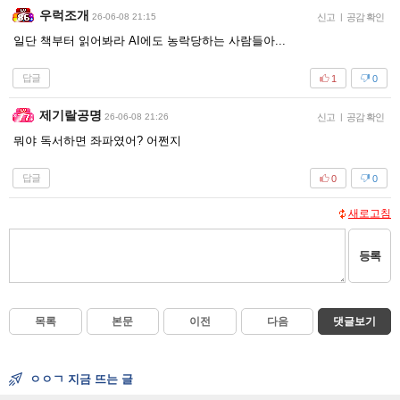
우럭조개
26-06-08 21:15
신고
|
공감 확인
일단 책부터 읽어봐라 AI에도 농락당하는 사람들아...
답글
1
0
제기랄공명
26-06-08 21:26
신고
|
공감 확인
뭐야 독서하면 좌파였어? 어쩐지
답글
0
0
새로고침
등록
목록
본문
이전
다음
댓글보기
ㅇㅇㄱ 지금 뜨는 글