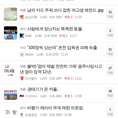
남의 카드 주워 쓰다 잡힌 여고생 레전드 .jpg
계층
11
댓글
달섭지롱
Lv.94
조회 1992
추천 2
11:20
사람에게 장난치는 똑똑한 동물
유머
2
댓글
Earth
Lv.96
조회 1594
추천 2
11:17
"100장씩 샀는데" 온천 입욕권 피해 속출
이슈
11
댓글
Blume
Lv.86
조회 2205
11:14
블박) '엄마 제발 천천히 가줘' 음주사망사고
계층
17
낸 엄마 징역 12년.
댓글
전자팔찌
Lv.93
조회 1487
추천 3
11:12
권태기가 온 커플..
계층
16
댓글
비요비타
Lv.81
조회 2641
추천 1
11:09
비행기 캐리어 무게 제한 의문점
유머
7
댓글
검찰총장
Lv.90
조회 2080
11:08