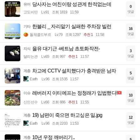
당사자는 여친이랑 성관계 한적없는데
유머
0
댓글
고도비만
Lv.91
조회 1819
11:59
한블리 _ 자리맡기 실패한 주차장 빌런
기타
16
댓글
돌체콜드부르
Lv.79
조회 1297
추천 1
11:58
을유 대기근 -베트남 초토화작전-
지식
3
댓글
달리는관
Lv.65
조회 997
추천 1
11:57
차고에 CCTV 설치했다가 충격받은 남자
계층
5
댓글
Earth
Lv.96
조회 1535
11:57
레버러지 이티에프는 정청래가 입법했다!
이슈
10
댓글
신인선수
Lv.66
조회 886
추천 1
11:55
19) 남편이 죽으면 하고싶은 일.jpg
계층
12
댓글
Earth
Lv.96
조회 2203
11:53
10년 우정 깨버리기..
계층
5