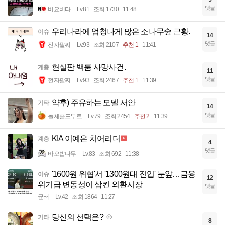
댓글
비요비타
Lv.81
조회 1730
11:48
우리나라에 엄청나게 많은 소나무숲 근황.
이슈
14
댓글
전자팔찌
Lv.93
조회 2107
추천 1
11:41
현실판 백룸 사망사건.
계층
11
댓글
전자팔찌
Lv.93
조회 2467
추천 1
11:39
약후) 주유하는 모델 서안
기타
14
댓글
돌체콜드부르
Lv.79
조회 2454
추천 2
11:39
KIA 이예은 치어리더
계층
4
댓글
바오밥나무
Lv.83
조회 692
11:38
'1600원 위협'서 '1300원대 진입' 눈앞…금융
이슈
12
위기급 변동성이 삼킨 외환시장
댓글
균터
Lv.42
조회 1864
11:27
당신의 선택은?
기타
8