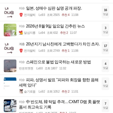
일본, 성매수 심판 실명 공개 파장.
이슈
16
댓글
전자팔찌
Lv.93
조회 2505
추천 4
11:08
2026년 8월 9일 일요일 간추린 뉴스
이슈
3
댓글
달섭지롱
Lv.94
조회 632
추천 2
11:07
20년지기 남사친에게 고백했다가 차인 츠자.
계층
17
댓글
전자팔찌
Lv.93
조회 2749
추천 1
11:06
스페인으로 불법 입국하는 새로운 방법
이슈
4
댓글
빈센트멧젠
Lv.60
조회 1807
11:02
피파, 성명서 발표 "피파와 회장을 향한 음해
이슈
5
세력 있다"
댓글
슬기로움
Lv.92
조회 1052
추천 2
11:01
中 반도체, 韓 턱밑 추격…CXMT D램 美 플랫
이슈
7
폼서 최고속도 기록
댓글