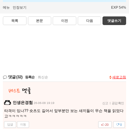
메뉴
인장보기
EXP 54%
목록
본문
이전
다음
댓글쓰기
댓글
(32)
등록순
|
최신순
새로고침
인생은경험
26-06-08 19:19
신고
|
공감 확인
타격이 있나?? 숏츠도 길어서 앞부분만 보는 새끼들이 무슨 책을 읽었다
고ㅋㅋㅋㅋㅋ
답글
이동
20
0