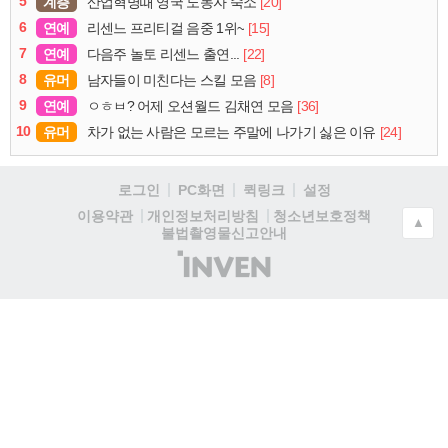
5
계층
[20]
산업혁명때 영국 노동자 숙소
6
연예
[15]
리센느 프리티걸 음중 1위~
7
연예
[22]
다음주 놀토 리센느 출연...
8
유머
[8]
남자들이 미친다는 스킬 모음
9
연예
[36]
ㅇㅎㅂ? 어제 오션월드 김채연 모음
10
유머
[24]
차가 없는 사람은 모르는 주말에 나가기 싫은 이유
로그인
PC화면
퀵링크
설정
청소년보호정책
이용약관
개인정보처리방침
▲
불법촬영물신고안내
(주)
인
벤