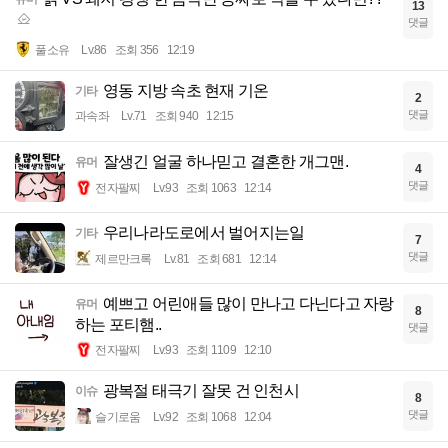
13
댓글
풀소유
Lv.86
조회 356
12:19
영동 지방 속초 현재 기온
기타
2
댓글
과속좌
Lv.71
조회 940
12:15
잘생긴 얼굴 하나믿고 결혼한 개그맨.
유머
4
댓글
전자팔찌
Lv.93
조회 1063
12:14
우리나라도로에서 벌어지는일
기타
7
댓글
제르만크록
Lv.81
조회 681
12:14
예쁘고 어린애들 많이 만나고 다닌다고 자랑
유머
8
하는 포티햄..
댓글
전자팔찌
Lv.93
조회 1109
12:10
광복절 태극기 잘못 건 인천시
이슈
8
댓글
슬기로움
Lv.92
조회 1068
12:04