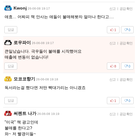
Kwonj
26-06-08 19:17
신고
|
공감 확인
애효... 어짜피 책 안사는 애들이 불매해봣자 얼마나 한다고....
답글
1
0
로우파이
26-06-08 19:17
신고
|
공감 확인
큰일났습니다. 극우들이 불매를 시작했어요
매출에 변동이 없습니다!
답글
8
0
모코코향기
26-06-08 19:18
신고
|
공감 확인
독서라는걸 했다면 저딴 빡대가리는 아니겠죠
답글
1
0
써펜트 나가
26-06-08 19:19
신고
|
공감 확인
"미국" 책 광고인데
불매를 한다고?
와~ 저 빨갱이들~