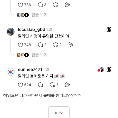
책읽으면 좌파된다면서 불매를 한다고???????
6