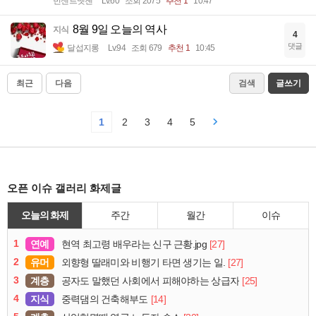
빈센트멧젠
Lv.60
조회 2075
추천 1
10:47
8월 9일 오늘의 역사
지식
4
댓글
달섭지롱
Lv.94
조회 679
추천 1
10:45
최근
다음
검색
글쓰기
1
2
3
4
5
오픈 이슈 갤러리 화제글
오늘의 화제
주간
월간
이슈
1
연예
[27]
현역 최고령 배우라는 신구 근황.jpg
2
유머
[27]
외향형 딸래미와 비행기 타면 생기는 일.
3
계층
[25]
공자도 말했던 사회에서 피해야하는 상급자
4
지식
[14]
중력댐의 건축해부도