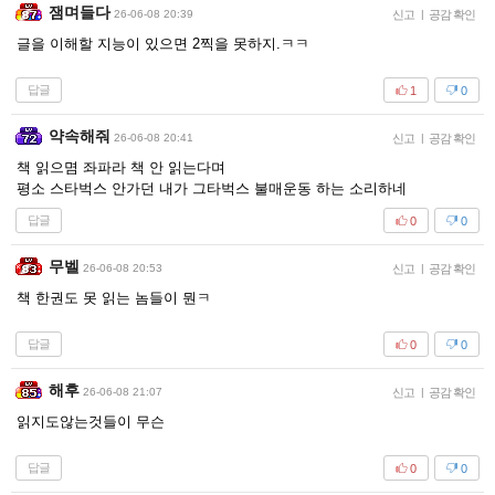
잼며들다
26-06-08 20:39
신고
|
공감 확인
글을 이해할 지능이 있으면 2찍을 못하지.ㅋㅋ
답글
1
0
약속해줘
26-06-08 20:41
신고
|
공감 확인
책 읽으몀 좌파라 책 안 읽는다며
평소 스타벅스 안가던 내가 그타벅스 불매운동 하는 소리하네
답글
0
0
무벨
26-06-08 20:53
신고
|
공감 확인
책 한권도 못 읽는 놈들이 뭔ㅋ
답글
0
0
해후
26-06-08 21:07
신고
|
공감 확인
읽지도않는것들이 무슨
답글
0
0