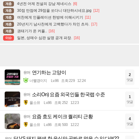
4년전 어제 전설의 강남 제네시스
[6]
계층
30점 만점에 29점을 쏘다니 대단하시네요.jpg
[12]
계층
여친에게 인플레이션 한방에 이해시키기
[11]
계층
20년지기 남사친에게 고백했다가 차인 츠자.
[17]
계층
권태기가 온 커플..
[16]
계층
일본, 성매수 심판 실명 공개 파장.
[16]
이슈
연기하는 고양이
유머
2
댓글
너빨갱이지
Lv.86
조회 229
12:24
소리On) 요즘 외국인들 한국랩 수준
유머
1
댓글
풀소유
Lv.86
조회 252
12:23
요즘 효도 케이크 퀄리티 근황
유머
4
댓글
풀소유
Lv.86
조회 500
12:22
닭 VS 돼지 평생 한 음식만 공짜로 먹을 수 있다면??
유머