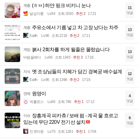
(ㅎㅂ) 하얀 핑크 비키니 눈나
계층
11
댓글
달섭지롱
Lv.94
조회 2030
추천 2
17:21
주유소에서 기름 넣고 차 고장 났다는 차주
계층
13
댓글
Earth
Lv.96
조회 2218
추천 2
17:21
붉사 2회차를 하게 될줄은 몰랐습니다
게임
13
댓글
바람을베다
Lv.86
조회 1345
추천 3
17:16
옛 조상님들의 지혜가 담긴 경복궁 배수설계
지식
12
댓글
Earth
Lv.96
조회 1396
추천 2
17:16
원영이
연예
4
댓글
케를로스
Lv.86
조회 786
추천 1
17:12
장흥계곡 피카츄 / 보배 펌 - 계곡 물 흐르고
이슈
6
있는데 무단 220V 전기선 설치
댓글
진겟타원
Lv.70
조회 1281
추천 1
17:04