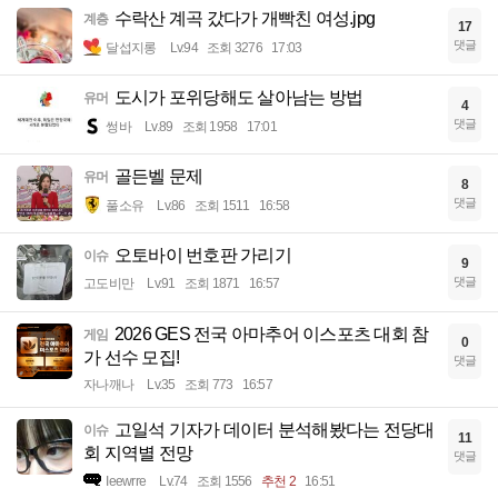
수락산 계곡 갔다가 개빡친 여성.jpg
계층
17
댓글
달섭지롱
Lv.94
조회 3276
17:03
도시가 포위당해도 살아남는 방법
유머
4
댓글
썽바
Lv.89
조회 1958
17:01
골든벨 문제
유머
8
댓글
풀소유
Lv.86
조회 1511
16:58
오토바이 번호판 가리기
이슈
9
댓글
고도비만
Lv.91
조회 1871
16:57
2026 GES 전국 아마추어 이스포츠 대회 참
게임
0
가 선수 모집!
댓글
자나깨나
Lv.35
조회 773
16:57
고일석 기자가 데이터 분석해봤다는 전당대
이슈
11
회 지역별 전망
댓글
Ieewrre
Lv.74
조회 1556
추천 2
16:51