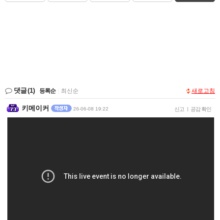
댓글
(1)
등록순
|
최신순
새로고침
키메이커
26-06-08 19:22
신고
|
공감 확인