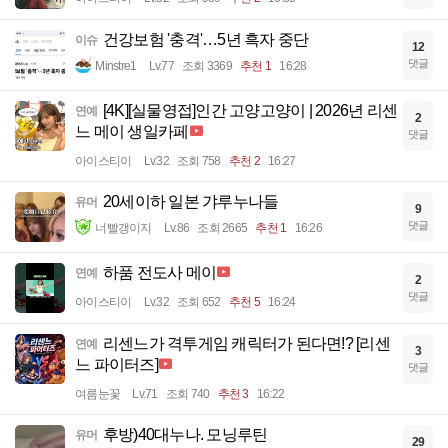
건강보험 '충격'…5년 흑자 중단
이슈
12
댓글
Minstre1
Lv.77
조회 3369
추천 1
16:28
[4K][실물영접]인간 고양고양이 | 2026년 리센
연예
2
느 메이 생일카페
댓글
아이스티이
Lv.32
조회 758
추천 2
16:27
20세이하 일본 갸루누나들
유머
9
댓글
너빨갱이지
Lv.86
조회 2665
추천 1
16:26
하품 전도사 메이
연예
2
댓글
아이스티이
Lv.32
조회 652
추천 5
16:24
리센느가 격투게임 캐릭터가 된다면!? [리센
연예
3
느 파이터즈]
댓글
여름눈꽃
Lv.71
조회 740
추천 3
16:22
후방)40대누나. 모닝루틴
유머
29