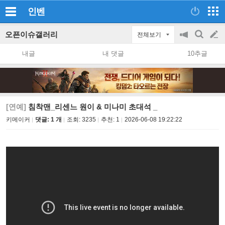
인벤
오픈이슈갤러리
전체보기
공
검
글
지
색
내글
내 댓글
10추글
on/off
쓰
기
[연예]
침착맨_리센느 원이 & 미나미 초대석 _
키메이커
댓글: 1 개
조회:
3235
추천:
1
2026-06-08 19:22:22