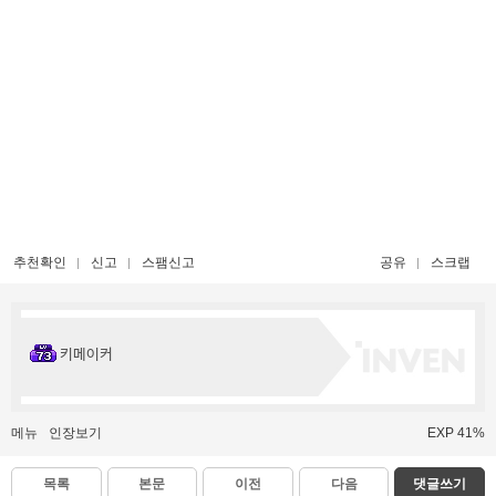
추천확인
신고
스팸신고
공유
스크랩
키메이커
메뉴
인장보기
EXP 41%
목록
본문
이전
다음
댓글쓰기