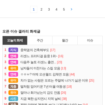
1
2
3
4
5
오픈 이슈 갤러리 화제글
오늘의 화제
주간
월간
이슈
1
지식
[17]
중력댐의 건축해부도
2
연예
[16]
리센느 프리티걸 음중 1위~
3
연예
[23]
다음주 놀토 리센느 출연...
4
유머
[13]
남자들이 미친다는 스킬 모음
5
연예
[44]
ㅇㅎㅂ? 어제 오션월드 김채연 모음
6
유머
[25]
차가 없는 사람은 모르는 주말에 나가기 싫은 이유
7
계층
[18]
딸처럼 업어키운 7년 터울 여동생
8
유머
[26]
얼마나 화가났는지 감도 안옴
9
사진
[38]
지금 북한 삼지연시 지역 날씨
10
계층
[14]
30점 만점에 29점을 쏘다니 대단하시네요.jpg