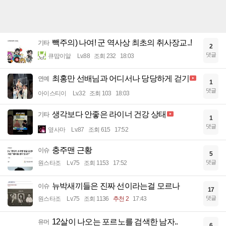
빽주의) 나여! 군 역사상 최초의 취사장교..!
기타
2
댓글
큐땁이알
Lv.88
조회 232
18:03
최홍만 선배님과 어디서나 당당하게 걷기
연예
1
댓글
아이스티이
Lv.32
조회 103
18:03
생각보다 안좋은 라이너 건강 상태
기타
1
댓글
옆사마
Lv.87
조회 615
17:52
충주맨 근황
이슈
5
댓글
원스타조
Lv.75
조회 1153
17:52
뉴박새끼들은 진짜 선이라는걸 모르나
이슈
17
댓글
원스타조
Lv.75
조회 1136
추천 2
17:43
12살이 나오는 포르노를 검색한 남자..
유머
6