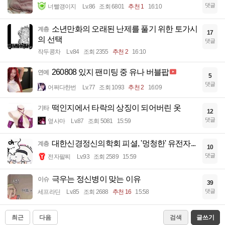
댓글
너빨갱이지
Lv.86
조회 6801
추천 1
16:10
소년만화의 오래된 난제를 풀기 위한 토가시
계층
17
의 선택
댓글
작두콩차
Lv.84
조회 2355
추천 2
16:10
260808 있지 팬미팅 중 유나 버블팝
연예
5
댓글
어쩌다한번
Lv.77
조회 1093
추천 2
16:09
떡인지에서 타락의 상징이 되어버린 옷
기타
12
댓글
옆사마
Lv.87
조회 5081
15:59
대한신경정신의학회 피셜, '멍청한' 유전자...
계층
10
댓글
전자팔찌
Lv.93
조회 2589
15:59
극우는 정신병이 맞는 이유
이슈
39
댓글
세프라딘
Lv.85
조회 2688
추천 16
15:58
최근
다음
검색
글쓰기