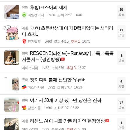
후방)코스어의 세계
유머
16
댓글
너빨갱이지
Lv.86
조회 2957
16:46
ㅇㅎ) 초등학생때 이미 D컵이였다는 서터리
계층
11
머 츠자..
댓글
전자팔찌
Lv.93
조회 4415
추천 1
16:45
RESCENE(리센느) - Runaway | 다독다독독
연예
1
서콘서트 (경인방송)
댓글
아이스티이
Lv.32
조회 579
추천 3
16:37
챗지피티 불매 선언한 유튜버
유머
6
댓글
미스터사탄
Lv.92
조회 3707
16:33
여기서 30개 이상 봤다면 당신은 진짜
연예
37
댓글
달섭지롱
Lv.94
조회 3197
16:32
리센느 AI 애니로 만든 리마인 헌정영상
계층
1
댓글
아이스티이
Lv.32
조회 939
추천 2
16:30