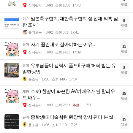
댓글
전자팔찌
Lv.93
조회 1658
17:43
일본축구협회, 대한축구협회 성 접대 의혹 심
이슈
5
판 조사"
댓글
슬기로움
Lv.92
조회 633
17:41
자기 꼴린대로 살아야하는 이유...
유머
11
댓글
전자팔찌
Lv.93
조회 1423
17:39
유부남들이 갤럭시 폴드8 구매 허락 받는 유
유머
8
일한방법
댓글
풀소유
Lv.86
조회 1495
17:34
ㅇㅎ) 친딸이 롸끈한 AV여배우가 된 할리우
계층
15
드 배우...
댓글
전자팔찌
Lv.93
조회 2521
추천 1
17:30
중학생때 미술학원 원장쌤 망사 팬티 본 썰
유머
15
댓글
풀소유
Lv.86
조회 2119
17:25