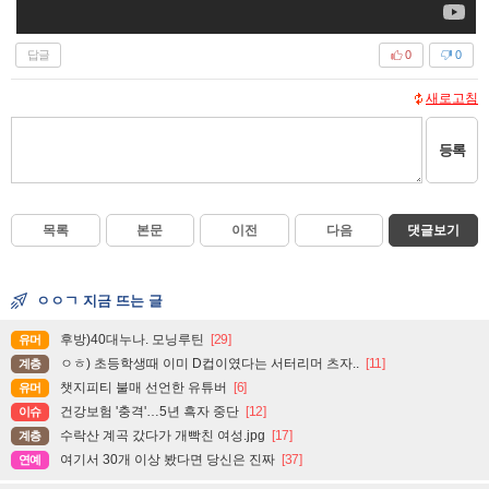
답글
0
0
새로고침
등록
목록
본문
이전
다음
댓글보기
ㅇㅇㄱ 지금 뜨는 글
후방)40대누나. 모닝루틴
[29]
유머
ㅇㅎ) 초등학생때 이미 D컵이였다는 서터리머 츠자..
[11]
계층
챗지피티 불매 선언한 유튜버
[6]
유머
건강보험 '충격'…5년 흑자 중단
[12]
이슈
수락산 계곡 갔다가 개빡친 여성.jpg
[17]
계층
여기서 30개 이상 봤다면 당신은 진짜
[37]
연예