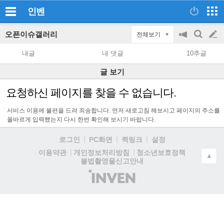
인벤
오픈이슈갤러리
전체보기
공
검
글
지
색
내글
내 댓글
10추글
on/off
쓰
글 보기
기
요청하신 페이지를 찾을 수 없습니다.
서비스 이용에 불편을 드려 죄송합니다. 먼저 새로고침 해보시고 페이지의 주소를
올바르게 입력했는지 다시 한번 확인해 보시기 바랍니다.
로그인
PC화면
퀵링크
설정
청소년보호정책
이용약관
개인정보처리방침
▲
불법촬영물신고안내
(주)
인
벤