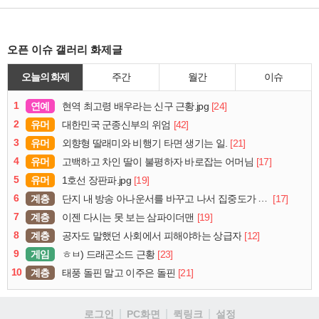
오픈 이슈 갤러리 화제글
오늘의 화제
주간
월간
이슈
1
연예
[24]
현역 최고령 배우라는 신구 근황.jpg
2
유머
[42]
대한민국 군종신부의 위엄
3
유머
[21]
외향형 딸래미와 비행기 타면 생기는 일.
4
유머
[17]
고백하고 차인 딸이 불평하자 바로잡는 어머님
5
유머
[19]
1호선 장판파.jpg
6
계층
[17]
단지 내 방송 아나운서를 바꾸고 나서 집중도가 확 올라갔다는 한 아파트의 안내방송
7
계층
[19]
이젠 다시는 못 보는 삼파이더맨
8
계층
[12]
공자도 말했던 사회에서 피해야하는 상급자
9
게임
[23]
ㅎㅂ) 드래곤소드 근황
10
계층
[21]
태풍 돌핀 말고 이주은 돌핀
로그인
PC화면
퀵링크
설정