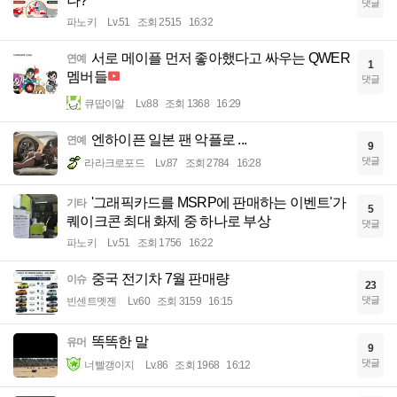
나?
댓글
파노키
Lv.51
조회 2515
16:32
서로 메이플 먼저 좋아했다고 싸우는 QWER
연예
1
멤버들
댓글
큐땁이알
Lv.88
조회 1368
16:29
엔하이픈 일본 팬 악플로 ...
연예
9
댓글
라라크로포드
Lv.87
조회 2784
16:28
'그래픽카드를 MSRP에 판매하는 이벤트'가
기타
5
퀘이크콘 최대 화제 중 하나로 부상
댓글
파노키
Lv.51
조회 1756
16:22
중국 전기차 7월 판매량
이슈
23
댓글
빈센트멧젠
Lv.60
조회 3159
16:15
똑똑한 말
유머
9
댓글
너빨갱이지
Lv.86
조회 1968
16:12