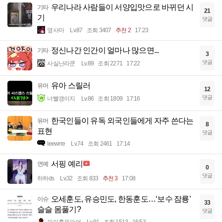
우리나라 사람들이 서양입맛으로 바뀌던 시
기타
21
기
댓글
옆사마
Lv.87
조회 3407
추천 2
17:23
정신나간 인간이 얼마나 많으면...
기타
3
댓글
사실난라쿤
Lv.89
조회 2271
17:22
유아 스릴러
유머
12
댓글
너빨갱이지
Lv.86
조회 1809
17:16
한국인들이 유독 외국인들에게 자주 쓴다는
유머
8
표현
댓글
Ieewrre
Lv.74
조회 2461
17:14
서핑 예리
연예
0
댓글
하하ds
Lv.32
조회 833
추천 3
17:08
오세훈도, 유승민도, 한동훈도…‘보수 잠룡’
이슈
33
슬슬 몸풀기?
댓글
파이혹은파어
Lv.91
조회 1513
16:53