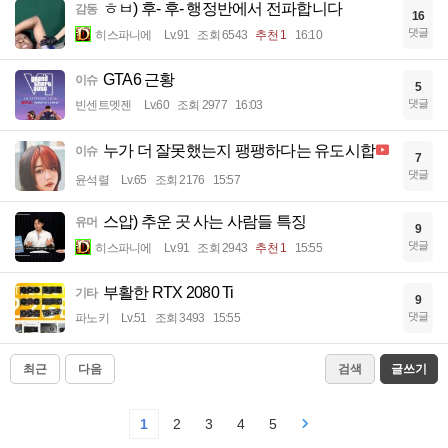
ㅎㅂ) 후- 후- 행정반에서 전파합니다
감동
16
댓글
히스파니에
Lv.91
조회 6543
추천 1
16:10
GTA6 근황
이슈
5
댓글
빈센트멧젠
Lv.60
조회 2977
16:03
누가 더 잘못했는지 팽팽하다는 유도시합
이슈
7
댓글
윤석렬
Lv.65
조회 2176
15:57
스압) 추운 곳 사는 사람들 특징
유머
9
댓글
히스파니에
Lv.91
조회 2943
추천 1
15:55
부활한 RTX 2080 Ti
기타
9
댓글
파노키
Lv.51
조회 3493
15:55
최근
다음
검색
글쓰기
1
2
3
4
5