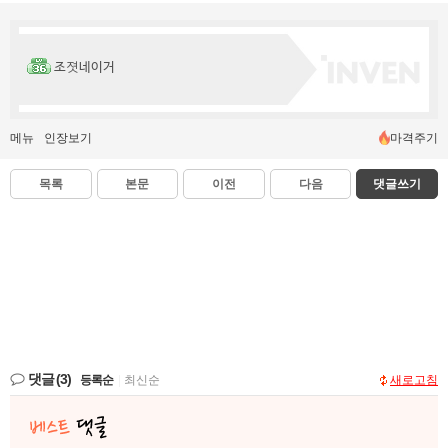
조졋네이거
메뉴
인장보기
마격주기
목록
본문
이전
다음
댓글쓰기
댓글
(3)
등록순
|
최신순
새로고침