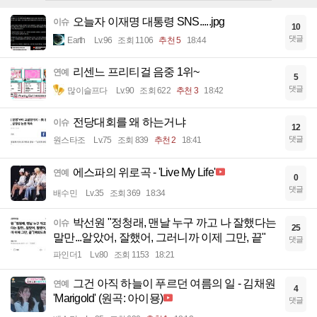
오늘자 이재명 대통령 SNS.....jpg
이슈
10
댓글
Earth
Lv.96
조회 1106
추천 5
18:44
리센느 프리티걸 음중 1위~
연예
5
댓글
많이슬프다
Lv.90
조회 622
추천 3
18:42
전당대회를 왜 하는거냐
이슈
12
댓글
원스타조
Lv.75
조회 839
추천 2
18:41
에스파의 위로곡 - 'Live My Life'
연예
0
댓글
배수민
Lv.35
조회 369
18:34
박선원 "정청래, 맨날 누구 까고 나 잘했다는
이슈
25
말만...알았어, 잘했어, 그러니까 이제 그만, 끝"
댓글
파인더1
Lv.80
조회 1153
18:21
그건 아직 하늘이 푸르던 여름의 일 - 김채원
연예
4
'Marigold' (원곡: 아이묭)
댓글