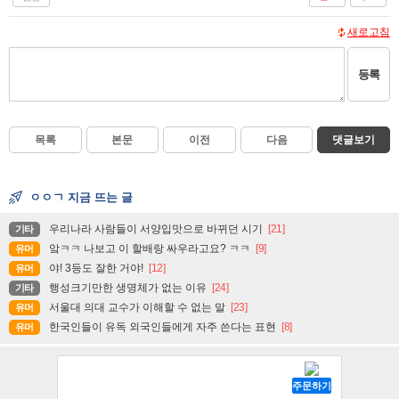
새로고침
등록
목록
본문
이전
다음
댓글보기
ㅇㅇㄱ 지금 뜨는 글
우리나라 사람들이 서양입맛으로 바뀌던 시기
[21]
기타
앜ㅋㅋ 나보고 이 할배랑 싸우라고요? ㅋㅋ
[9]
유머
야! 3등도 잘한 거야!
[12]
유머
행성크기만한 생명체가 없는 이유
[24]
기타
서울대 의대 교수가 이해할 수 없는 말
[23]
유머
한국인들이 유독 외국인들에게 자주 쓴다는 표현
[8]
유머