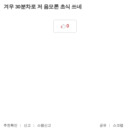
겨우 30분차로 저 음모론 초식 쓰네
0
추천확인
신고
스팸신고
공유
스크랩