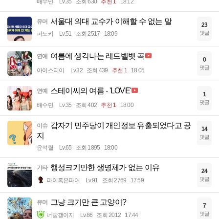
배수민
Lv.35
조회 630
추천 1
18:12
서울대 의대 교수가 이해할 수 없는 말
유머
23
댓글
파노키
Lv.51
조회 2517
18:09
여름에 생각나는 레드벨벳 곡
연예
0
댓글
아이스티이
Lv.32
조회 439
추천 1
18:05
스테이씨의 여름 - 'LOVE'
연예
1
댓글
배수민
Lv.35
조회 402
추천 1
18:00
갑자기 민주당이 개인정보 유출되었다고 공
이슈
14
지
댓글
윤석렬
Lv.65
조회 1895
18:00
행성크기만한 생명체가 없는 이유
기타
24
댓글
파이혹은파어
Lv.91
조회 2769
17:59
그냥 크기만 큰 고양이?
유머
7
댓글
너빨갱이지
Lv.86
조회 2012
17:44