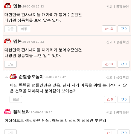
멤논
26-06-08 19:33
신고
|
공감 확인
대한민국 판사새끼들 대가리가 붕어수준인건
나경원 장동혁을 보면 알수 있다.
답글
이동
13
0
멤논
26-06-08 19:33
신고
|
공감 확인
대한민국 판사새끼들 대가리가 붕어수준인건
나경원 장동혁을 보면 알수 있다.
답글
13
0
순찰중포돌이
26-06-08 19:42
신고
|
공감 확인
아님 똑똑한 넘들인것은 맞음. 단지 자기 이득을 위해 논리적이지 않
은 선택을 해야하니 붕어같이 보이는거
답글
0
0
켈레브라
26-06-08 19:35
신고
|
공감 확인
이성적으로 생각하면 안됨, 애당초 비상식이 상식인 부류임
답글
1
0