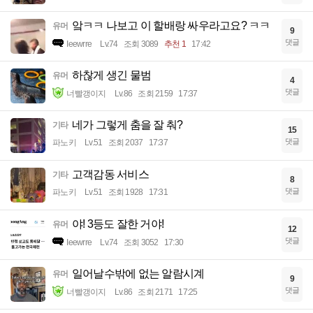
앜ㅋㅋ 나보고 이 할배랑 싸우라고요? ㅋㅋ
유머
9
댓글
Ieewrre
Lv.74
조회 3089
추천 1
17:42
하찮게 생긴 물범
유머
4
댓글
너빨갱이지
Lv.86
조회 2159
17:37
네가 그렇게 춤을 잘 춰?
기타
15
댓글
파노키
Lv.51
조회 2037
17:37
고객감동 서비스
기타
8
댓글
파노키
Lv.51
조회 1928
17:31
야! 3등도 잘한 거야!
유머
12
댓글
Ieewrre
Lv.74
조회 3052
17:30
일어날수밖에 없는 알람시계
유머
9
댓글
너빨갱이지
Lv.86
조회 2171
17:25