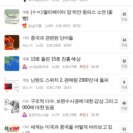
(ㅎㅂ) 엘리베이터 앞 하얀 원피스 소연 (꽃
계층
15
빵)
댓글
달섭지롱
Lv.94
조회 4415
16:52
중국과 관련된 단어들
기타
14
댓글
파노키
Lv.51
조회 2833
16:50
13호 돌핀 15호 찬홈 예상
계층
32
댓글
닉네임해야대
Lv.82
조회 4706
추천 2
16:44
닌텐도 스위치 2, 판매량 2300만 대 돌파
게임
8
댓글
파노키
Lv.51
조회 1749
16:43
구조적 다수, 보완수사권에 대한 감상 그리고
이슈
45
000에 대한 믿음
댓글
질문하는사람
Lv.74
조회 1585
추천 1
16:35
세계는 미국과 중국을 어떻게 바라보고 있
기타
11