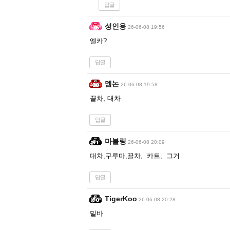
답글
성인용
26-06-08 19:56
엘카?
답글
멤논
26-06-08 19:58
끌차, 대차
답글
마블링
26-06-08 20:09
대차,구루마,끌차, 카트, 그거
답글
TigerKoo
26-06-08 20:28
밀바