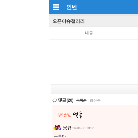
인벤
오픈이슈갤러리
내글
댓글
(20)
등록순
|
최신순
읏큐
26-06-08 19:36
구루마