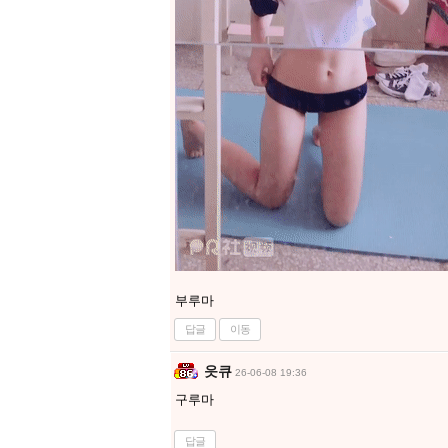
부루마
답글
이동
읏큐
26-06-08 19:36
구루마
답글