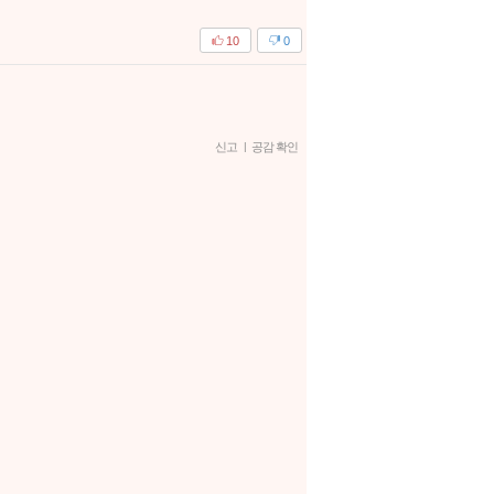
10
0
신고
|
공감 확인