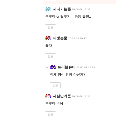
지나가는룬
26-06-08 19:37
구루마 or 달구지... 등등 불렀..
답글
피빛눈물
26-06-08 19:37
끌차
답글
트러블슈터
26-06-08 19:38
이게 정식 명칭 아닌가?
답글
사실난라쿤
26-06-08 19:39
구루마 수레
답글