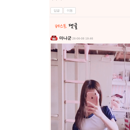
답글
이동
마나군
26-06-08 19:46