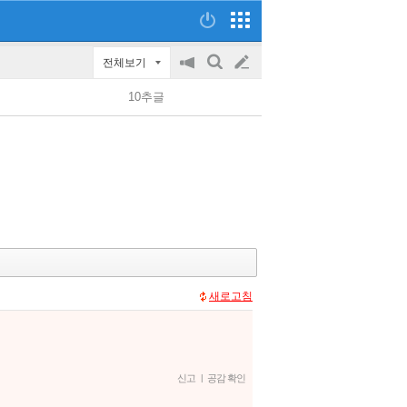
전체보기
공
검
글
지
색
10추글
on/off
쓰
기
새로고침
신고
|
공감 확인