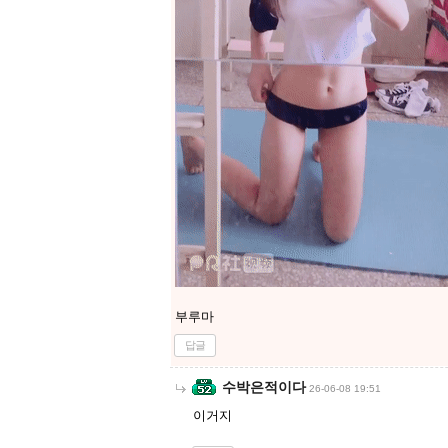
부루마
답글
수박은적이다
26-06-08 19:51
이거지