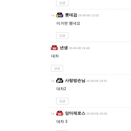
답글
롯데검
26-06-09 13:02
이거면 됐네요
답글
년생
26-06-08 19:49
대차
답글
사랑방손님
26-06-08 19:51
대차2
답글
앙마제로스
26-06-08 20:04
대차 3