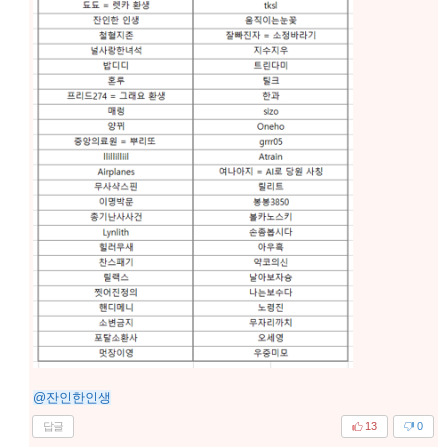
@잔인한인생
답글
13
0