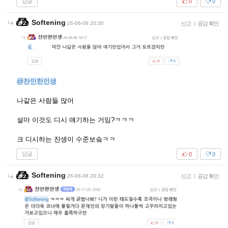
답글
0
0
Softening
26-06-08 20:30
신고
|
공감 확인
@잔인한인생
나같은 사람들 많어
설마 이것도 디시 얘기하는 거임?ㅋㅋㅋ
크 디시하는 잔생이 수준보솤ㅋㅋ
답글
0
0
Softening
26-06-08 20:32
신고
|
공감 확인