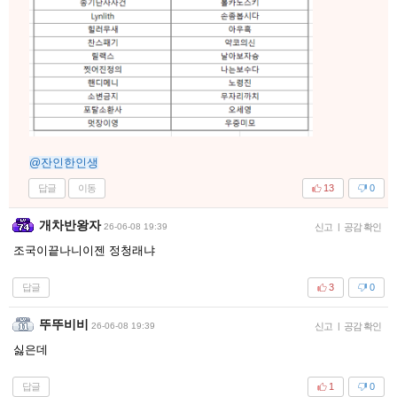
@잔인한인생
답글
이동
13
0
개차반왕자
26-06-08 19:39
신고
|
공감 확인
조국이끝나니이젠 정청래냐
답글
3
0
뚜뚜비비
26-06-08 19:39
신고
|
공감 확인
싫은데
답글
1
0