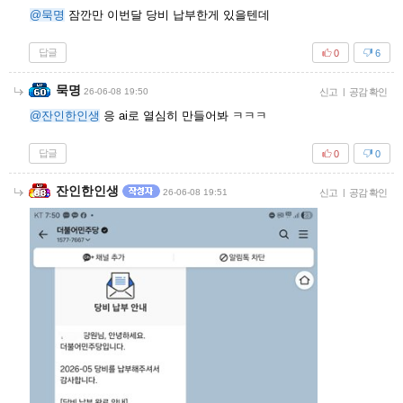
@묵명
잠깐만 이번달 당비 납부한게 있을텐데
답글
0
6
묵명
26-06-08 19:50
신고
|
공감 확인
@잔인한인생
응 ai로 열심히 만들어봐 ㅋㅋㅋ
답글
0
0
잔인한인생
26-06-08 19:51
신고
|
공감 확인