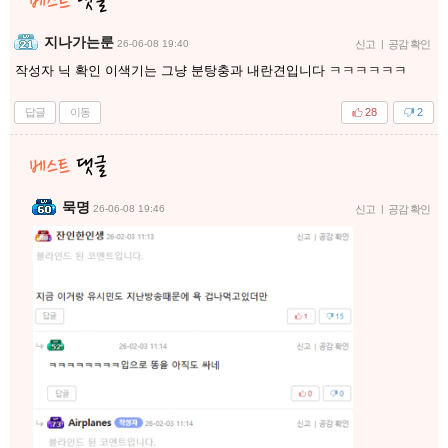
지나가는룬
26-06-08 19:40
신고
|
공감 확인
작성자 닉 확인 이색기는 그냥 분탕충과 내란견입니다 ㅋㅋㅋㅋㅋㅋ
답글
이동
28
2
묵명
26-06-08 19:46
신고
|
공감 확인