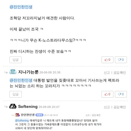
@잔인한인생
조혁당 저꼬라지날거 예견한 사람이다.
이제 끝났어 조국 ㅋ
ㅋㅋㅋ니가 무슨 K-노스트라다무스임?ㅋㅋㅋ
진짜 디시하는 잔생이 수준 보솤ㅋㅋ
답글
0
0
지나가는룬
26-06-08 20:36
신고
|
공감 확인
@잔인한인생
대통령 발언을 짖좆대로 꼬아서 기사쓰는게 펙트라
는 뇌없는 소리 하는 꼬라지가 ㅋㅋㅋㅋㅋㅋㅋㅋ
답글
0
0
Softening
26-06-08 20:47
신고
|
공감 확인