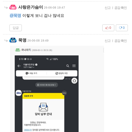
사랑은가슴이
26-06-08 19:47
신고
|
공감 확인
@묵명
이렇게 보니 겁나 많네요
답글
0
0
묵명
26-06-08 19:49
신고
|
공감 확인