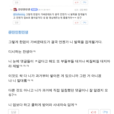
@잔인한인생
그렇게 한없이 가벼운태도가 결국 언젠가 니 발목을 잡게될거다.
디시하는 잔생아ㅋ
니 눈에 댓글들이 ㅈ같다고 해도 또 부들부들 대거나 찌질찌질 대지마
라 제발ㅋㅋㅋ
이것도 싹 다 니가 과거부터 쌓아온 게 있으니까 그런 거 아니겠
냐 니 말대롴ㅋㅋ
다른 것도 아니고 니가 과거에 직접 일침했던 댓글이니 잘 알겠지 모
두?ㅋ
니 업보다 하고 쿨하게 받어라 사내자슥 답게ㅋ
답글
0
0