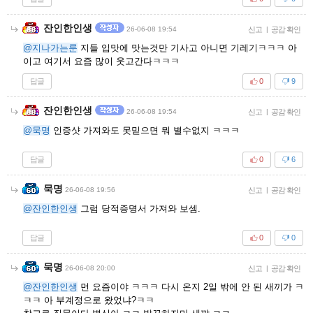
잔인한인생
26-06-08 19:54
신고
|
공감 확인
@지나가는룬
지들 입맛에 맛는것만 기사고 아니면 기레기ㅋㅋㅋ 아
이고 여기서 요즘 많이 웃고간다ㅋㅋㅋ
답글
0
9
잔인한인생
26-06-08 19:54
신고
|
공감 확인
@묵명
인증샷 가져와도 못믿으면 뭐 별수없지 ㅋㅋㅋ
답글
0
6
묵명
26-06-08 19:56
신고
|
공감 확인
@잔인한인생
그럼 당적증명서 가져와 보셈.
답글
0
0
묵명
26-06-08 20:00
신고
|
공감 확인
@잔인한인생
먼 요즘이야 ㅋㅋㅋ 다시 온지 2일 밖에 안 된 새끼가 ㅋ
ㅋㅋ 아 부계정으로 왔었냐?ㅋㅋ