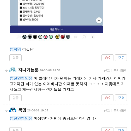
@묵명
여깄당
답글
0
7
지나가는룬
26-06-08 19:53
신고
|
공감 확인
@잔인한인생
어 벌레야 니가 원하는 기레기의 기사 가져와서 어쩌라
고? 하긴 뇌가 없는 아메바니깐 이해를 못하지 ㅋㅋㅋㅋ 지좆대로 기
사쓰고 제목장사하는 색기들을 가지고
답글
0
0
묵명
26-06-08 19:54
신고
|
공감 확인
@잔인한인생
이상하다 저번에 충남도당 아니였냐?
답글
0
0