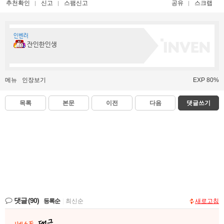
추천확인
신고
스팸신고
공유
스크랩
인벤러
잔인한인생
메뉴
인장보기
EXP 80%
목록
본문
이전
다음
댓글쓰기
댓글
(90)
등록순
|
최신순
새로고침