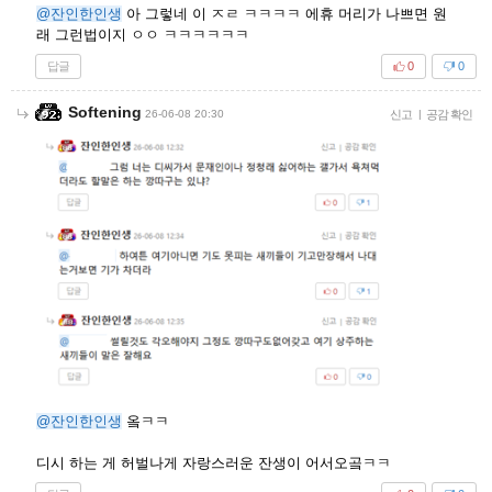
@잔인한인생
아 그렇네 이 ㅈㄹ ㅋㅋㅋㅋ 에휴 머리가 나쁘면 원
래 그런법이지 ㅇㅇ ㅋㅋㅋㅋㅋㅋ
답글
0
0
Softening
26-06-08 20:30
신고
|
공감 확인
@잔인한인생
옼ㅋㅋ
디시 하는 게 허벌나게 자랑스러운 잔생이 어서오곸ㅋㅋ