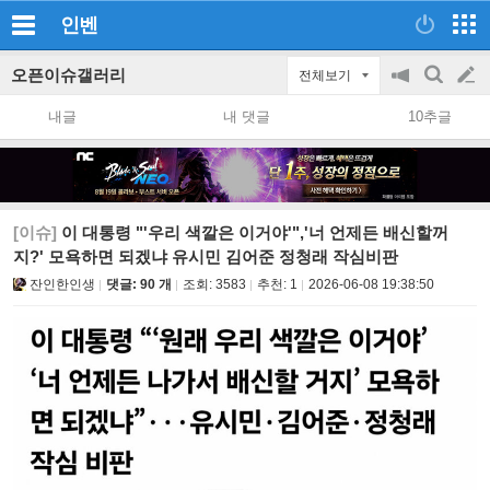
인벤
오픈이슈갤러리
전체보기
공
검
글
지
색
내글
내 댓글
10추글
on/off
쓰
기
[이슈]
이 대통령 "'우리 색깔은 이거야'",'너 언제든 배신할꺼
지?' 모욕하면 되겠냐 유시민 김어준 정청래 작심비판
잔인한인생
댓글: 90 개
조회:
3583
추천:
1
2026-06-08 19:38:50