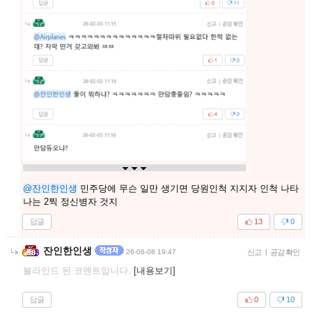
@잔인한인생
민주당에 무슨 일만 생기면 당원인척 지지자 인척 나타
나는 2찍 정신병자 것지
답글
13
0
잔인한인생
26-06-08 19:47
신고
|
공감 확인
블라인드 된 코멘트입니다.
[내용보기]
답글
0
10