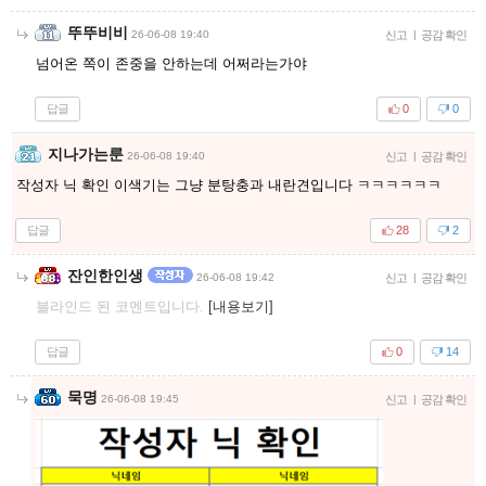
뚜뚜비비
26-06-08 19:40
신고
|
공감 확인
넘어온 쪽이 존중을 안하는데 어쩌라는가야
답글
0
0
지나가는룬
26-06-08 19:40
신고
|
공감 확인
작성자 닉 확인 이색기는 그냥 분탕충과 내란견입니다 ㅋㅋㅋㅋㅋㅋ
답글
28
2
잔인한인생
26-06-08 19:42
신고
|
공감 확인
블라인드 된 코멘트입니다.
[내용보기]
답글
0
14
묵명
26-06-08 19:45
신고
|
공감 확인