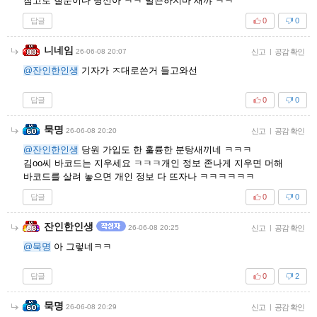
참고로 질문이다 병신아 ㅋㅋ 발끈하지마 새꺄 ㅋㅋ
답글
0
0
니네임
26-06-08 20:07
신고
|
공감 확인
@잔인한인생
기자가 ㅈ대로쓴거 들고와선
답글
0
0
묵명
26-06-08 20:20
신고
|
공감 확인
@잔인한인생
당원 가입도 한 훌륭한 분탕새끼네 ㅋㅋㅋ
김oo씨 바코드는 지우세요 ㅋㅋㅋ개인 정보 존나게 지우면 머해
바코드를 살려 놓으면 개인 정보 다 뜨자나 ㅋㅋㅋㅋㅋㅋ
답글
0
0
잔인한인생
26-06-08 20:25
신고
|
공감 확인
@묵명
아 그렇네ㅋㅋ
답글
0
2
묵명
26-06-08 20:29
신고
|
공감 확인