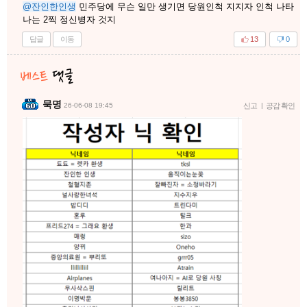
@잔인한인생
민주당에 무슨 일만 생기면 당원인척 지지자 인척 나타
나는 2찍 정신병자 것지
답글
이동
13
0
묵명
26-06-08 19:45
신고
|
공감 확인