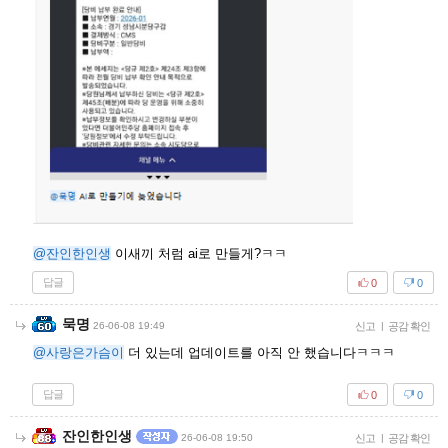
@잔인한인생
이새끼 처럼 ai로 만들게?ㅋㅋ
답글
0
0
묵명
26-06-08 19:49
신고
|
공감 확인
@사랑은가슴이
더 있는데 업데이트를 아직 안 했습니다ㅋㅋㅋ
답글
0
0
잔인한인생
26-06-08 19:50
신고
|
공감 확인