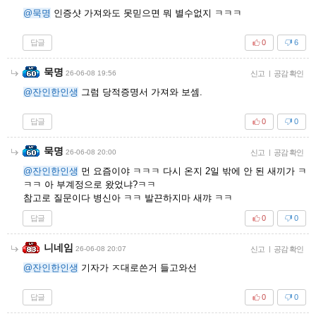
@묵명
인증샷 가져와도 못믿으면 뭐 별수없지 ㅋㅋㅋ
답글
0
6
묵명
26-06-08 19:56
신고
|
공감 확인
@잔인한인생
그럼 당적증명서 가져와 보셈.
답글
0
0
묵명
26-06-08 20:00
신고
|
공감 확인
@잔인한인생
먼 요즘이야 ㅋㅋㅋ 다시 온지 2일 밖에 안 된 새끼가 ㅋ
ㅋㅋ 아 부계정으로 왔었냐?ㅋㅋ
참고로 질문이다 병신아 ㅋㅋ 발끈하지마 새꺄 ㅋㅋ
답글
0
0
니네임
26-06-08 20:07
신고
|
공감 확인
@잔인한인생
기자가 ㅈ대로쓴거 들고와선
답글
0
0