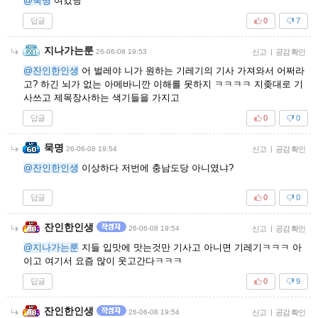
@묵명
여깄당
답글
0
7
지나가는룬
26-06-08 19:53
신고
|
공감 확인
@잔인한인생
어 벌레야 니가 원하는 기레기의 기사 가져와서 어쩌라
고? 하긴 뇌가 없는 아메바니깐 이해를 못하지 ㅋㅋㅋㅋ 지좆대로 기
사쓰고 제목장사하는 색기들을 가지고
답글
0
0
묵명
26-06-08 19:54
신고
|
공감 확인
@잔인한인생
이상하다 저번에 충남도당 아니였냐?
답글
0
0
잔인한인생
26-06-08 19:54
신고
|
공감 확인
@지나가는룬
지들 입맛에 맛는것만 기사고 아니면 기레기ㅋㅋㅋ 아
이고 여기서 요즘 많이 웃고간다ㅋㅋㅋ
답글
0
9
잔인한인생
26-06-08 19:54
신고
|
공감 확인