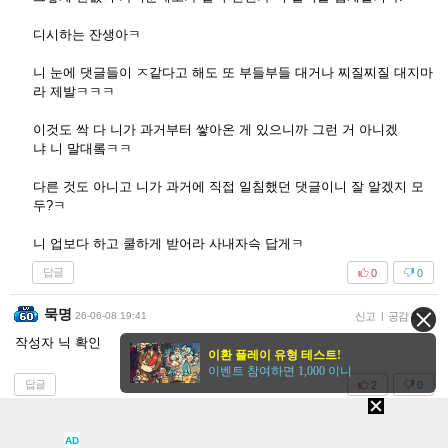
디시하는 잔생아ㅋ
니 눈에 댓글들이 ㅈ같다고 해도 또 부들부들 대거나 찌질찌질 대지마
라 제발ㅋㅋㅋ
이것도 싹 다 니가 과거부터 쌓아온 게 있으니까 그런 거 아니겠
냐 니 말대롴ㅋㅋ
다른 것도 아니고 니가 과거에 직접 일침했던 댓글이니 잘 알겠지 모
두?ㅋ
니 업보다 하고 쿨하게 받어라 사내자슥 답게ㅋ
답글
0
0
묵명
26-06-08 19:41
신고
|
공감 확인
작성자 닉 확인
이환 플레이 유형 테스트!
이벤트 참여하면 1,000 이니
답글
2
0
묵명
26-06-08 19:41
신고
|
공감 확인
AD