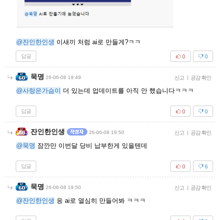
@잔인한인생
이새끼 처럼 ai로 만들게?ㅋㅋ
답글
0
0
묵명
26-06-08 19:49
신고
|
공감 확인
@사랑은가슴이
더 있는데 업데이트를 아직 안 했습니다ㅋㅋㅋ
답글
0
0
잔인한인생
26-06-08 19:50
신고
|
공감 확인
@묵명
잠깐만 이번달 당비 납부한게 있을텐데
답글
0
6
묵명
26-06-08 19:50
신고
|
공감 확인
@잔인한인생
응 ai로 열심히 만들어봐 ㅋㅋㅋ