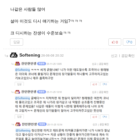
나같은 사람들 많어
설마 이것도 디시 얘기하는 거임?ㅋㅋㅋ
크 디시하는 잔생이 수준보솤ㅋㅋ
답글
0
0
Softening
26-06-08 20:32
신고
|
공감 확인