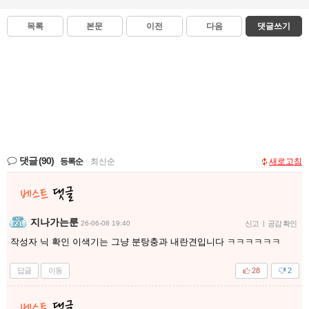
목록
본문
이전
다음
댓글쓰기
댓글
(90)
등록순
|
최신순
새로고침
지나가는룬
26-06-08 19:40
신고
|
공감 확인
작성자 닉 확인 이색기는 그냥 분탕충과 내란견입니다 ㅋㅋㅋㅋㅋㅋ
답글
이동
28
2