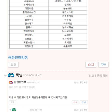
@잔인한인생
답글
13
0
묵명
26-06-08 19:46
신고
|
공감 확인