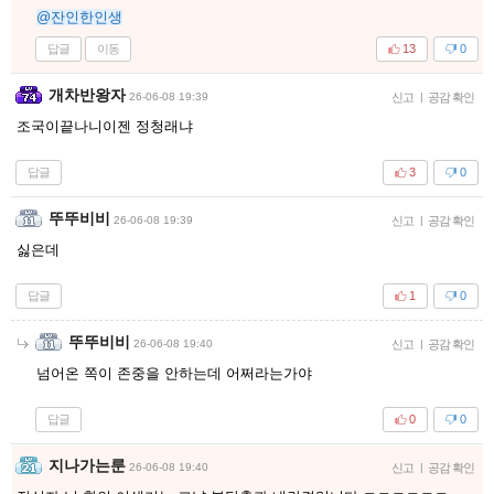
@잔인한인생
답글
이동
13
0
개차반왕자
26-06-08 19:39
신고
|
공감 확인
조국이끝나니이젠 정청래냐
답글
3
0
뚜뚜비비
26-06-08 19:39
신고
|
공감 확인
싫은데
답글
1
0
뚜뚜비비
26-06-08 19:40
신고
|
공감 확인
넘어온 쪽이 존중을 안하는데 어쩌라는가야
답글
0
0
지나가는룬
26-06-08 19:40
신고
|
공감 확인