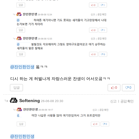
@잔인한인생
옼ㅋㅋ
디시 하는 게 허벌나게 자랑스러운 잔생이 어서오곸ㅋㅋ
답글
0
0
Softening
26-06-08 20:30
신고
|
공감 확인
@잔인한인생