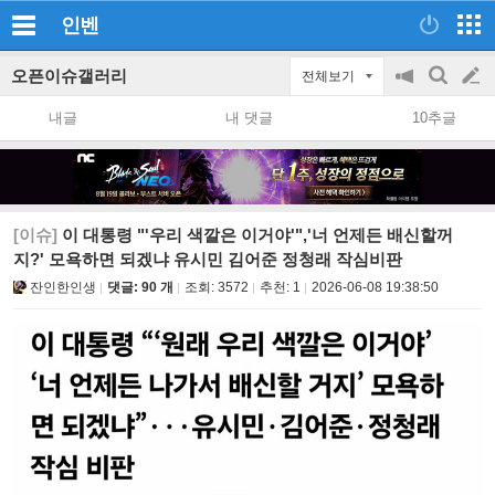
인벤
오픈이슈갤러리
전체보기
공
검
글
지
색
내글
내 댓글
10추글
on/off
쓰
기
[이슈]
이 대통령 "'우리 색깔은 이거야'",'너 언제든 배신할꺼
지?' 모욕하면 되겠냐 유시민 김어준 정청래 작심비판
잔인한인생
댓글: 90 개
조회:
3572
추천:
1
2026-06-08 19:38:50