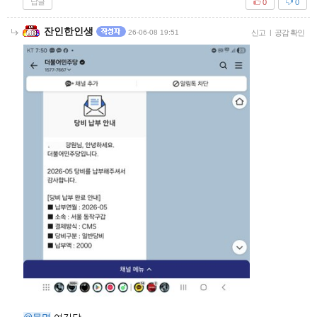
답글
0
0
잔인한인생
26-06-08 19:51
신고
|
공감 확인