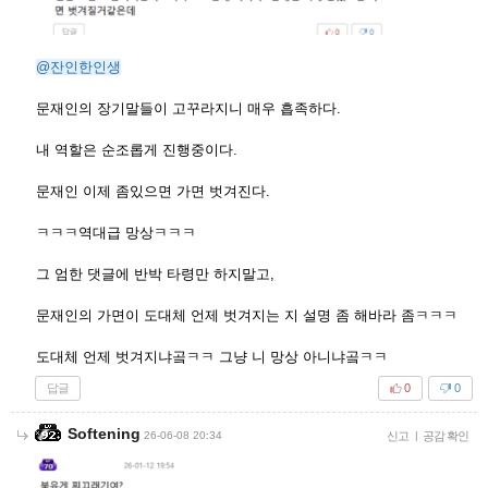
@잔인한인생
문재인의 장기말들이 고꾸라지니 매우 흡족하다.
내 역할은 순조롭게 진행중이다.
문재인 이제 좀있으면 가면 벗겨진다.
ㅋㅋㅋ역대급 망상ㅋㅋㅋ
그 엄한 댓글에 반박 타령만 하지말고,
문재인의 가면이 도대체 언제 벗겨지는 지 설명 좀 해바라 좀ㅋㅋㅋ
도대체 언제 벗겨지냐곸ㅋㅋ 그냥 니 망상 아니냐곸ㅋㅋ
답글
0
0
Softening
26-06-08 20:34
신고
|
공감 확인