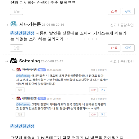
진짜 디시하는 잔생이 수준 보솤ㅋㅋ
답글
0
0
지나가는룬
26-06-08 20:36
신고
|
공감 확인
@잔인한인생
대통령 발언을 짖좆대로 꼬아서 기사쓰는게 펙트라
는 뇌없는 소리 하는 꼬라지가 ㅋㅋㅋㅋㅋㅋㅋㅋ
답글
0
0
Softening
26-06-08 20:47
신고
|
공감 확인
@잔인한인생
그렇게 한없이 가벼운태도가 결국 언젠가 니 발목을 잡게될거다.