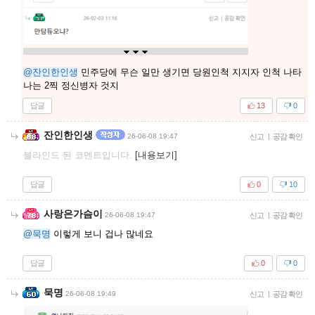
@잔인한인생
민주당에 무슨 일만 생기면 당원인척 지지자 인척 나타
나는 2찍 정신병자 것지
답글
13
0
잔인한인생
26-06-08 19:47
신고
|
공감 확인
블라인드 된 코멘트입니다.
[내용보기]
답글
0
10
사랑은가슴이
26-06-08 19:47
신고
|
공감 확인
@묵명
이렇게 보니 겁나 많네요
답글
0
0
묵명
26-06-08 19:49
신고
|
공감 확인