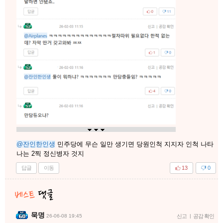
@잔인한인생
민주당에 무슨 일만 생기면 당원인척 지지자 인척 나타
나는 2찍 정신병자 것지
답글
이동
13
0
묵명
26-06-08 19:45
신고
|
공감 확인