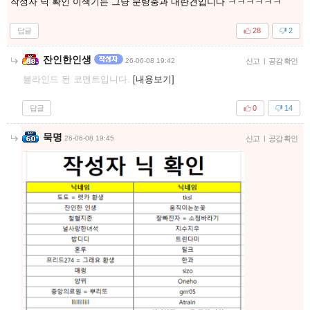
작성자 닉 확인 이색기는 그냥 분탕충과 내란견입니다 ㅋㅋㅋㅋㅋㅋ
답글
28
2
잔인한인생
26-06-08 19:42
신고
|
공감 확인
블라인드 된 코멘트입니다.
[내용보기]
답글
0
14
묵명
26-06-08 19:45
신고
|
공감 확인