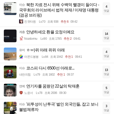
북한 자료 전시 위해 수백억 빨갱이 들이다 -
이슈
4
국무회의 라이브에서 법적 제재 / 이재명 대통령
댓글
(겸공 브리핑)
진겟타원
Lv.70
조회 938
추천 6
09:42
안녕하세요 환율 요정이예요
계층
14
댓글
Nozdormu
Lv.90
조회 1785
추천 2
09:41
ㅎㅂ)위 아래 위위 아래
유머
4
댓글
아몬드봉봉
Lv.84
조회 1942
추천 1
09:41
코스피 다시 6500선 아래로...
이슈
13
댓글
내란의힘
Lv.79
조회 1602
추천 1
09:37
연기자를 꿈꿨던 22살의 탁재훈
연예
5
댓글
노윤서
Lv.78
조회 2006
09:30
'피투성이 난투극' 벌인 외국인들, 잡고 보니
이슈
3
불법체류자
댓글