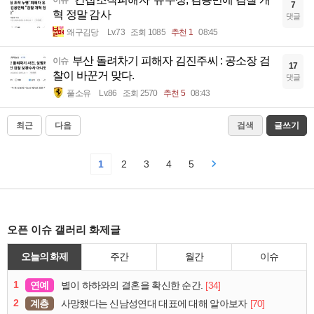
7
혁 정말 감사
댓글
왜구김당
Lv.73
조회 1085
추천 1
08:45
부산 돌려차기 피해자 김진주씨 : 공소장 검
이슈
17
찰이 바꾼거 맞다.
댓글
풀소유
Lv.86
조회 2570
추천 5
08:43
최근
다음
검색
글쓰기
1
2
3
4
5
오픈 이슈 갤러리 화제글
오늘의 화제
주간
월간
이슈
1
연예
[34]
별이 하하와의 결혼을 확신한 순간.
2
계층
[70]
사망했다는 신남성연대 대표에 대해 알아보자