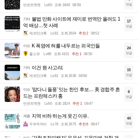
댓글
빈센트멧젠
Lv.60
조회 1848
08:59
불법 만화 사이트에 재미로 번역만 올려도 1
기타
17
억 배상…첫 사례
댓글
제르만크록
Lv.81
조회 2604
추천 2
08:52
K 폭염에 혀를 내두르는 외국인들
이슈
24
댓글
풀소유
Lv.86
조회 4101
추천 1
08:50
이건 뭔 사고랴;
기타
15
댓글
제르만크록
Lv.81
조회 2636
08:50
'맘다니 돌풍' 잇는 한인 후보… 美 경합주 흔
이슈
6
드는 프란체스카 홍
댓글
빈센트멧젠
Lv.60
조회 1824
추천 1
08:47
지역 비하 하는게 웃긴 이유.
계층
44
댓글
두부두꺼비
Lv.78
조회 2675
추천 6
08:47
‘간첩조작피해자’ 유우성, 김용민에 검찰 개
이슈