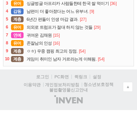
3
유머
[36]
싱글벙글 아프리카 사람들한테 한국 쌀 먹이기
4
감동
[9]
남편이 더 좋아졌다는 어느 유부녀.
5
계층
[27]
6년간 편돌이 인생 마감 결과.
6
유머
[29]
의외로 트럼프가 절대 하지 않는 것들
7
연예
[15]
귀여운 김채원
8
유머
[16]
존잘남의 인성
9
계층
[54]
ㅇㅎ) 우중 캠핑 최고의 장점.
10
계층
[54]
게임이 취미인 남자 거르라는게 이해됨.
로그인
PC화면
퀵링크
설정
청소년보호정책
이용약관
개인정보처리방침
▲
불법촬영물신고안내
(주)
인
벤