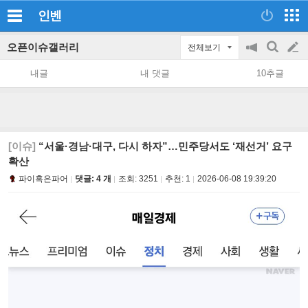
인벤
오픈이슈갤러리
전체보기
공
검
글
지
색
내글
내 댓글
10추글
on/off
쓰
기
[이슈]
“서울·경남·대구, 다시 하자”…민주당서도 ‘재선거’ 요구
확산
파이혹은파어
댓글: 4 개
조회:
3251
추천:
1
2026-06-08 19:39:20