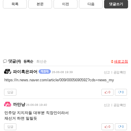
목록
본문
이전
다음
댓글쓰기
댓글
(4)
등록순
|
최신순
새로고침
파이혹은파어
26-06-08 19:39
신고
|
공감 확인
https://n.news.naver.com/article/009/0005690592?cds=news_my
답글
0
0
까만냥
26-06-08 19:40
신고
|
공감 확인
민주당 지지자들 대부분 직장인이라서
재선거 하면 밀릴듯
답글
0
0