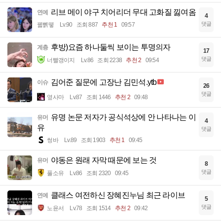
리브 메이 야구 치어리더 무대 고화질 낋여옴
연예
4
댓글
꿻뻵뗗
Lv.90
조회 887
추천 1
09:57
후방)요즘 하나둘씩 보이는 투명의자
계층
17
댓글
너빨갱이지
Lv.86
조회 2238
추천 2
09:54
김어준 질문에 고장난 김민석.ytb
이슈
26
댓글
옆사마
Lv.87
조회 1446
추천 2
09:48
유명 논문 저자가 공식석상에 안 나타나는 이
유머
4
유
댓글
썽바
Lv.89
조회 1903
추천 1
09:45
야동은 원래 자막 때문에 보는 것
유머
8
댓글
풀소유
Lv.86
조회 2320
09:45
클래스 여전하신 장혜진누님 최근 라이브
연예
5
댓글
노윤서
Lv.78
조회 1514
추천 2
09:42