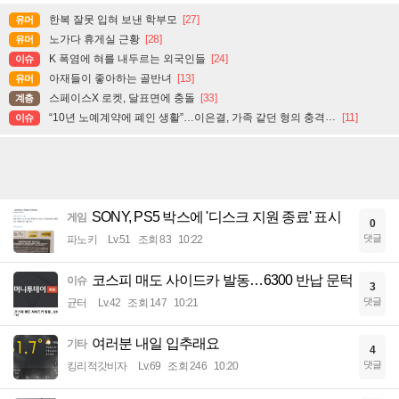
한복 잘못 입혀 보낸 학부모
[27]
유머
노가다 휴게실 근황
[28]
유머
K 폭염에 혀를 내두르는 외국인들
[24]
이슈
아재들이 좋아하는 골반녀
[13]
유머
스페이스X 로켓, 달표면에 충돌
[33]
계층
“10년 노예계약에 폐인 생활”…이은결, 가족 같던 형의 충격적 배신
[11]
이슈
SONY, PS5 박스에 '디스크 지원 종료' 표시
게임
0
댓글
파노키
Lv.51
조회 83
10:22
코스피 매도 사이드카 발동…6300 반납 문턱
이슈
3
댓글
균터
Lv.42
조회 147
10:21
여러분 내일 입추래요
기타
4
댓글
킹리적갓비자
Lv.69
조회 246
10:20