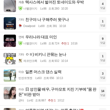
텍사스에서 벌어진 토네이도와 우박
계층
4
댓글
너빨갱이지
Lv.86
조회 280
10:20
친구야 나 구해주러 왓구나
기타
1
댓글
Deadpool
Lv.88
조회 391
10:18
우리나라 대표 미인
연예
9
댓글
너빨갱이지
Lv.86
조회 724
추천 1
10:16
ㅇㅎ) 비키니 끈묶는 눈나
기타
1
댓글
제르만크록
Lv.81
조회 932
10:14
일론 머스크 댄스 실력
이슈
3
댓글
빈센트멧젠
Lv.60
조회 656
10:13
日 성인물 배우, 구마모토 지진 기부에 “몸 판
이슈
14
돈” 비판 받아
댓글
균터
Lv.42
조회 887
추천 1
10:12