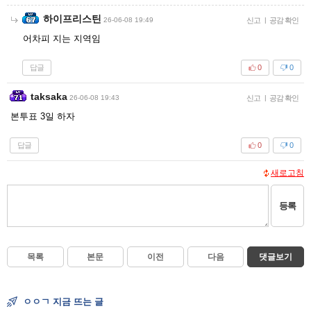
하이프리스틴
26-06-08 19:49
신고
|
공감 확인
어차피 지는 지역임
답글
0
0
taksaka
26-06-08 19:43
신고
|
공감 확인
본투표 3일 하자
답글
0
0
새로고침
등록
목록
본문
이전
다음
댓글보기
ㅇㅇㄱ 지금 뜨는 글