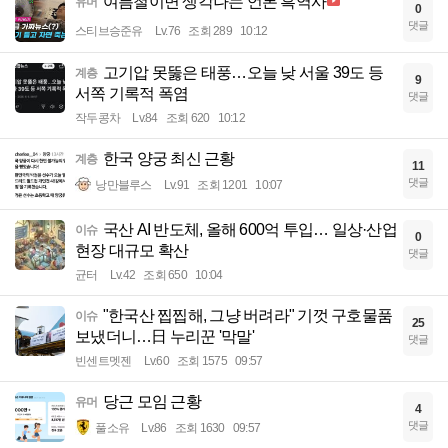
여름철이면 생각나는 언론 흑역사
유머
0
댓글
스티브승준유
Lv.76
조회 289
10:12
고기압 못뚫은 태풍…오늘 낮 서울 39도 등
계층
9
서쪽 기록적 폭염
댓글
작두콩차
Lv.84
조회 620
10:12
한국 양궁 최신 근황
계층
11
댓글
낭만블루스
Lv.91
조회 1201
10:07
국산 AI 반도체, 올해 600억 투입… 일상·산업
이슈
0
현장 대규모 확산
댓글
균터
Lv.42
조회 650
10:04
"한국산 찝찝해, 그냥 버려라" 기껏 구호물품
이슈
25
보냈더니…日 누리꾼 '막말'
댓글
빈센트멧젠
Lv.60
조회 1575
09:57
당근 모임 근황
유머
4
댓글
풀소유
Lv.86
조회 1630
09:57