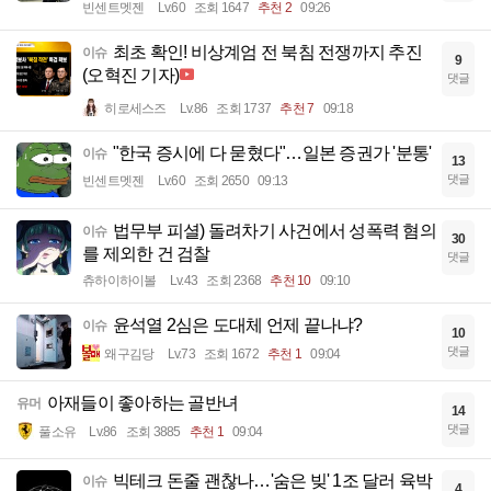
빈센트멧젠
Lv.60
조회 1647
추천 2
09:26
최초 확인! 비상계엄 전 북침 전쟁까지 추진
이슈
9
(오혁진 기자)
댓글
히로세스즈
Lv.86
조회 1737
추천 7
09:18
"한국 증시에 다 묻혔다"…일본 증권가 '분통'
이슈
13
댓글
빈센트멧젠
Lv.60
조회 2650
09:13
법무부 피셜) 돌려차기 사건에서 성폭력 혐의
이슈
30
를 제외한 건 검찰
댓글
츄하이하이볼
Lv.43
조회 2368
추천 10
09:10
윤석열 2심은 도대체 언제 끝나냐?
이슈
10
댓글
왜구김당
Lv.73
조회 1672
추천 1
09:04
아재들이 좋아하는 골반녀
유머
14
댓글
풀소유
Lv.86
조회 3885
추천 1
09:04
빅테크 돈줄 괜찮나…'숨은 빚' 1조 달러 육박
이슈
4