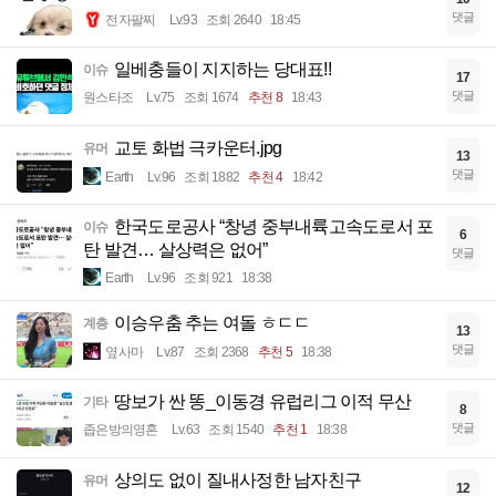
댓글
전자팔찌
Lv.93
조회 2640
18:45
일베충들이 지지하는 당대표!!
이슈
17
댓글
원스타조
Lv.75
조회 1674
추천 8
18:43
교토 화법 극카운터.jpg
유머
13
댓글
Earth
Lv.96
조회 1882
추천 4
18:42
한국도로공사 “창녕 중부내륙고속도로서 포
이슈
6
탄 발견… 살상력은 없어”
댓글
Earth
Lv.96
조회 921
18:38
이승우춤 추는 여돌 ㅎㄷㄷ
계층
13
댓글
옆사마
Lv.87
조회 2368
추천 5
18:38
땅보가 싼 똥_이동경 유럽리그 이적 무산
기타
8
댓글
좁은방의영혼
Lv.63
조회 1540
추천 1
18:38
상의도 없이 질내사정한 남자친구
유머
12