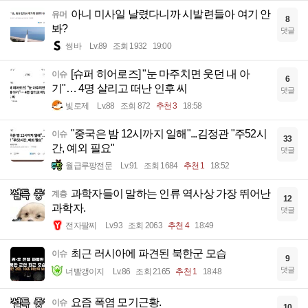
아니 미사일 날렸다니까 시발련들아 여기 안
유머
8
봐?
댓글
썽바
Lv.89
조회 1932
19:00
[슈퍼 히어로즈] "눈 마주치면 웃던 내 아
이슈
6
기"… 4명 살리고 떠난 인후 씨
댓글
빛로제
Lv.88
조회 872
추천 3
18:58
"중국은 밤 12시까지 일해"...김정관 "주52시
이슈
33
간, 예외 필요"
댓글
월급루팡전문
Lv.91
조회 1684
추천 1
18:52
과학자들이 말하는 인류 역사상 가장 뛰어난
계층
12
과학자.
댓글
전자팔찌
Lv.93
조회 2063
추천 4
18:49
최근 러시아에 파견된 북한군 모습
이슈
9
댓글
너빨갱이지
Lv.86
조회 2165
추천 1
18:48
요즘 폭염 모기근황.
이슈
10