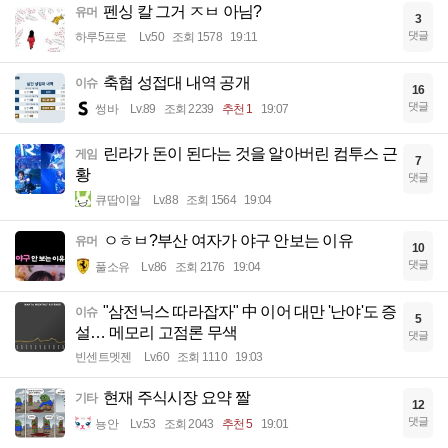
펜싱 칼 그거 ㅈㅂ 아님?
유머
3
댓글
하루5프로
Lv.50
조회 1578
19:11
축협 성접대 내역 공개
이슈
16
댓글
썽바
Lv.89
조회 2239
추천 1
19:07
린라가 돈이 된다는 것을 알아버린 컴투스 근
게임
7
황
댓글
큐땁이알
Lv.88
조회 1564
19:04
ㅇㅎㅂ?부산 여자가 야구 안보는 이유
유머
10
댓글
풀소유
Lv.86
조회 2176
19:04
"삼전닉스 따라잡자" 中 이어 대만 '난야'도 증
이슈
5
설… 메모리 고점론 무색
댓글
빈센트멧젠
Lv.60
조회 1110
19:03
현재 주식시장 요약 짤
기타
12
댓글
뇽안
Lv.53
조회 2043
추천 5
19:01