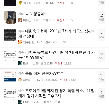
댓글
풀소유
Lv.86
조회 3517
추천 1
18:35
ㅇㅎ 쌍듕이~
기타
10
댓글
마나군
Lv.81
조회 2107
추천 1
18:35
대한축구협회...2011년 7차례 외국인 심판에
이슈
7
게 성접대
댓글
왜구김당
Lv.73
조회 1217
18:33
김어준 유튜브 나간 김민석 “내 과반 승리 가
이슈
15
능성이 99.99%”
댓글
Earth
Lv.96
조회 1518
추천 1
18:32
축협 이거 진짠가??ㄷㄷ
이슈
18
댓글
레이키얀
Lv.73
조회 2123
추천 3
18:30
프로야구 9일까지 전 경기 폭염 취소…11일
이슈
1
재개·경기 시작은 오후 7시
댓글
Earth
Lv.96
조회 665
18:30