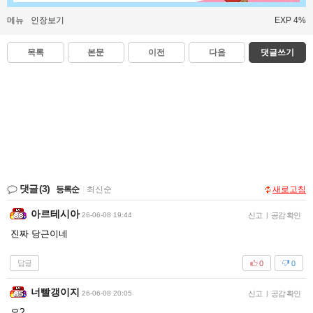
메뉴
인장보기
EXP 4%
목록
본문
이전
다음
댓글쓰기
댓글
(3)
등록순
|
최신순
새로고침
아르테시아
26-06-08 19:44
신고
|
공감 확인
진짜 당근이네
답글
0
0
너빨갱이지
26-06-08 20:05
신고
|
공감 확인
오?