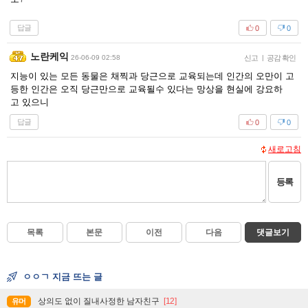
답글
0
0
노란케익
26-06-09 02:58
신고
|
공감 확인
지능이 있는 모든 동물은 채찍과 당근으로 교육되는데 인간의 오만이 고
등한 인간은 오직 당근만으로 교육될수 있다는 망상을 현실에 강요하
고 있으니
답글
0
0
새로고침
등록
목록
본문
이전
다음
댓글보기
ㅇㅇㄱ 지금 뜨는 글
상의도 없이 질내사정한 남자친구
[12]
유머