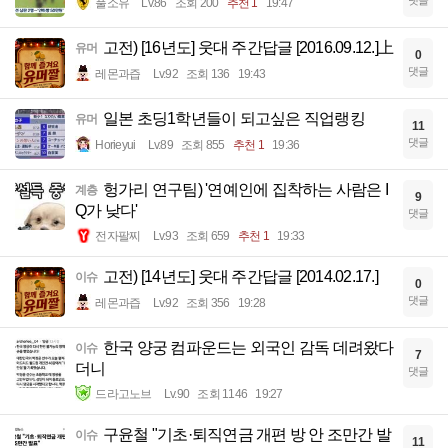
댓글
풀소유
Lv.86
조회 200
추천 1
19:47
고전) [16년도] 웃대 주간답글 [2016.09.12.]上
유머
0
댓글
레몬과즙
Lv.92
조회 136
19:43
일본 초딩1학년들이 되고싶은 직업랭킹
유머
11
댓글
Horieyui
Lv.89
조회 855
추천 1
19:36
헝가리 연구팀) '연예인에 집착하는 사람은 I
계층
9
Q가 낮다'
댓글
전자팔찌
Lv.93
조회 659
추천 1
19:33
고전) [14년도] 웃대 주간답글 [2014.02.17.]
이슈
0
댓글
레몬과즙
Lv.92
조회 356
19:28
한국 양궁 컴파운드는 외국인 감독 데려왔다
이슈
7
더니
댓글
드라고노브
Lv.90
조회 1146
19:27
구윤철 "기초·퇴직연금 개편 방 안 조만간 발
이슈
11