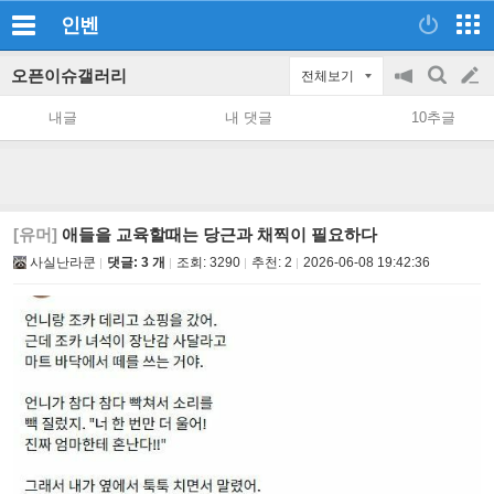
인벤
오픈이슈갤러리
전체보기
공
검
글
지
색
내글
내 댓글
10추글
on/off
쓰
기
[유머]
애들을 교육할때는 당근과 채찍이 필요하다
사실난라쿤
댓글: 3 개
조회:
3290
추천:
2
2026-06-08 19:42:36