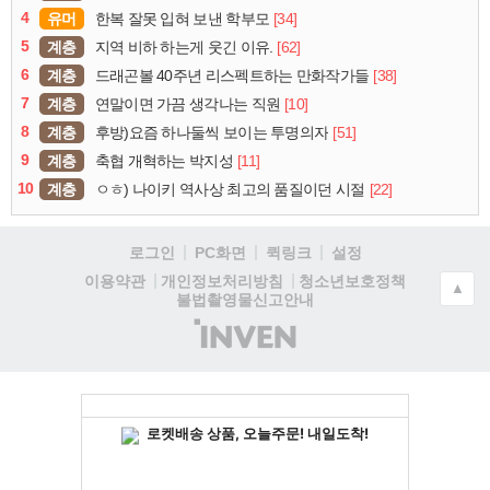
4
유머
[34]
한복 잘못 입혀 보낸 학부모
5
계층
[62]
지역 비하 하는게 웃긴 이유.
6
계층
[38]
드래곤볼 40주년 리스펙트하는 만화작가들
7
계층
[10]
연말이면 가끔 생각나는 직원
8
계층
[51]
후방)요즘 하나둘씩 보이는 투명의자
9
계층
[11]
축협 개혁하는 박지성
10
계층
[22]
ㅇㅎ) 나이키 역사상 최고의 품질이던 시절
로그인
PC화면
퀵링크
설정
청소년보호정책
이용약관
개인정보처리방침
▲
불법촬영물신고안내
(주)
인
벤