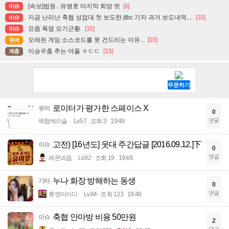
[속보]법원...유병호 마지막 희망 컷
[6]
이슈
지금 난리난 축협 성접대 첫 보도한 jtbc 기자 과거 보도내역....
[10]
이슈
요즘 폭염 모기근황.
[10]
이슈
오래된 게임 소스코드를 못 건드리는 이유...
[10]
유머
이승우춤 추는 여돌 ㅎㄷㄷ
[13]
계층
로이터가 평가한 스페이스 X
유머
0
댓글
백합에이슬
Lv.57
조회 3
19:49
고전) [16년도] 웃대 주간답글 [2016.09.12.]下
이슈
0
댓글
레몬과즙
Lv.92
조회 19
19:48
누나 화장 방해하는 동생
기타
0
댓글
휴면아이디
Lv.84
조회 133
19:48
축협 안마방 비용 50만원
이슈
2