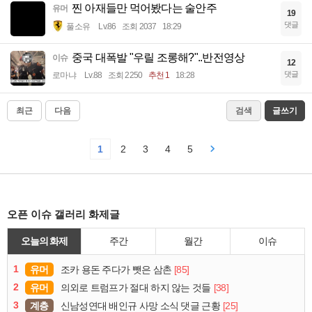
찐 아재들만 먹어봤다는 술안주
유머
19
댓글
풀소유
Lv.86
조회 2037
18:29
중국 대폭발 "우릴 조롱해?"..반전영상
이슈
12
댓글
로마냐
Lv.88
조회 2250
추천 1
18:28
최근
다음
검색
글쓰기
1
2
3
4
5
오픈 이슈 갤러리 화제글
오늘의 화제
주간
월간
이슈
1
유머
[85]
조카 용돈 주다가 뺏은 삼촌
2
유머
[38]
의외로 트럼프가 절대 하지 않는 것들
3
계층
[25]
신남성연대 배인규 사망 소식 댓글 근황