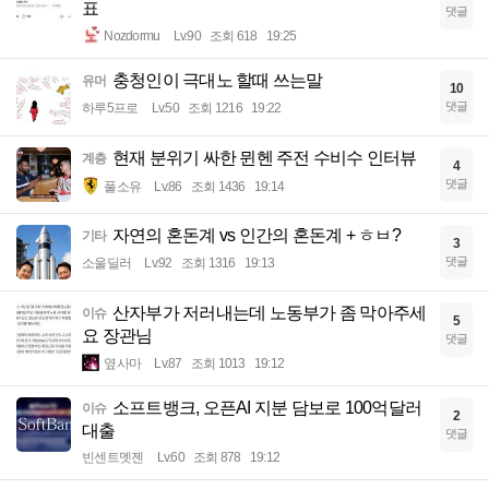
표
댓글
Nozdormu
Lv.90
조회 618
19:25
충청인이 극대노 할때 쓰는말
유머
10
댓글
하루5프로
Lv.50
조회 1216
19:22
현재 분위기 싸한 뮌헨 주전 수비수 인터뷰
계층
4
댓글
풀소유
Lv.86
조회 1436
19:14
자연의 혼돈계 vs 인간의 혼돈계 + ㅎㅂ?
기타
3
댓글
소울딜러
Lv.92
조회 1316
19:13
산자부가 저러내는데 노동부가 좀 막아주세
이슈
5
요 장관님
댓글
옆사마
Lv.87
조회 1013
19:12
소프트뱅크, 오픈AI 지분 담보로 100억달러
이슈
2
대출
댓글
빈센트멧젠
Lv.60
조회 878
19:12