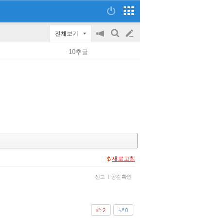
전체보기
공
검
글
지
색
10추글
on/off
쓰
기
새로고침
신고
|
공감 확인
2
0