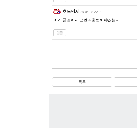
호드만세
26-06-08 22:00
이거 폰걷어서 포렌식한번해야겠는데
답글
목록