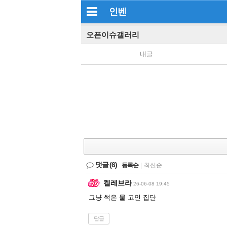
인벤
오픈이슈갤러리
내글
댓글
(6)
등록순
|
최신순
켈레브라
26-06-08 19:45
그냥 썩은 물 고인 집단
답글