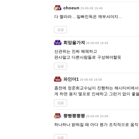
choeun
26-06-08 19:46
다 짤라라....밑빠진독은 깨부셔야지...
답글
희망을가져
26-06-08 19:46
선관위는 진짜 해체하고
판사말고 다른사람들로 구성해야할듯
답글
파인더1
26-06-08 19:58
좀전에 정준희교수님이 진행하는 해시티비에서 
게 하면 용지 몇프로 인쇄하고 그런거 없이 좋
답글
뿡빵뿡뿡뿡
26-06-08 20:09
하나하나 밝혀질 때 마다 뭔가 조직적으로 움직
답글