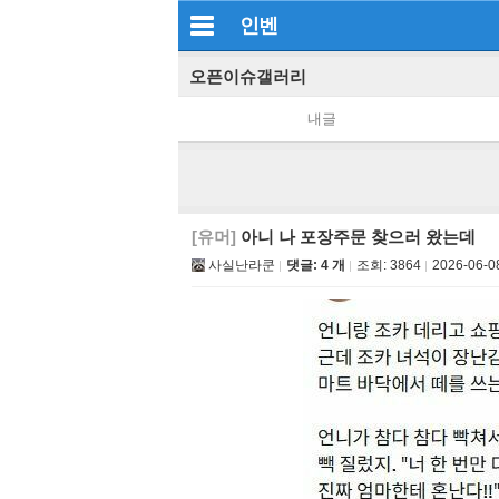
인벤
오픈이슈갤러리
내글
[유머]
아니 나 포장주문 찾으러 왔는데
사실난라쿤
댓글: 4 개
조회:
3864
2026-06-0