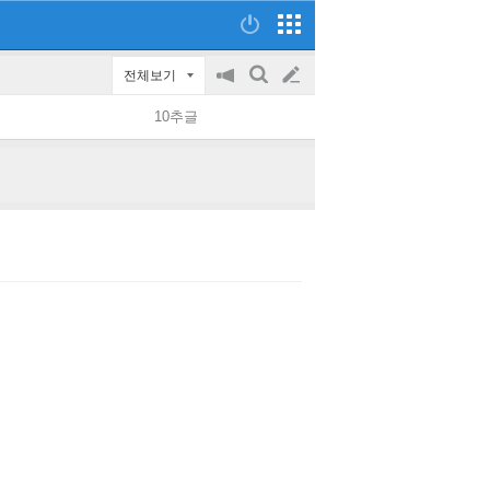
전체보기
공
검
글
지
색
10추글
on/off
쓰
기