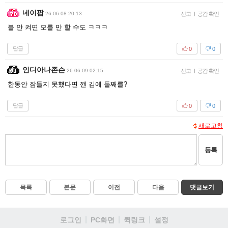
네이팜
26-06-08 20:13
신고
|
공감 확인
불 안 켜면 모를 만 할 수도 ㅋㅋㅋ
답글
0
0
인디아나존슨
26-06-09 02:15
신고
|
공감 확인
한동안 잠들지 못했다면 깬 김에 둘째를?
답글
0
0
새로고침
등록
목록
본문
이전
다음
댓글보기
로그인
PC화면
퀵링크
설정