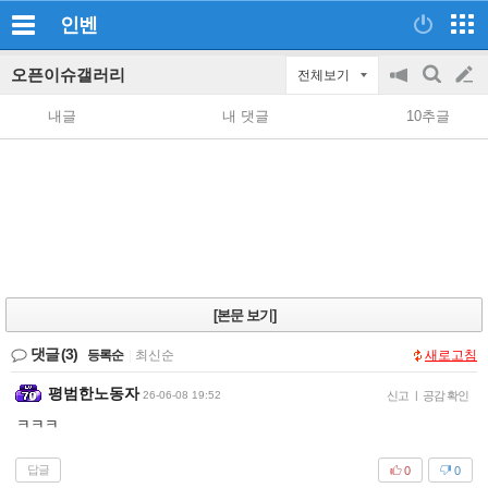
인벤
오픈이슈갤러리
전체보기
공
검
글
지
색
내글
내 댓글
10추글
on/off
쓰
기
[본문 보기]
댓글
(3)
등록순
|
최신순
새로고침
평범한노동자
26-06-08 19:52
신고
|
공감 확인
ㅋㅋㅋ
답글
0
0