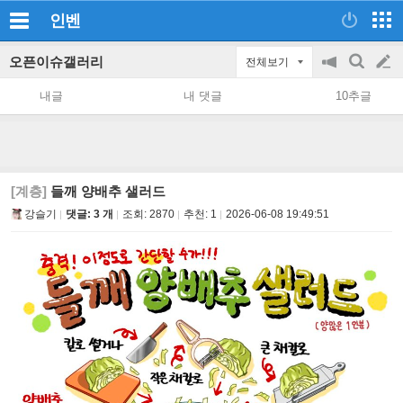
인벤
오픈이슈갤러리
전체보기
공
검
글
지
색
내글
내 댓글
10추글
on/off
쓰
기
[계층]
들깨 양배추 샐러드
강슬기
댓글: 3 개
조회:
2870
추천:
1
2026-06-08 19:49:51