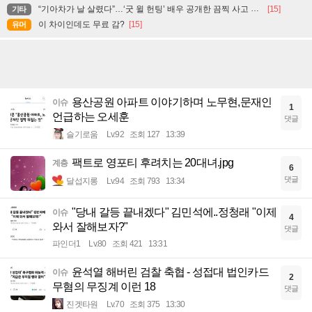
“기아차가 날 살렸다”…‘굿 윌 헌팅’ 배우 공개한 끔찍 사고 현장
[15]
기타
이 차이인데도 무료 감?
[15]
유머
용산공원 아파트 이야기하며 노무현,문재인
이슈
1
언급하는 오세훈
댓글
슬기로움
Lv.92
조회 127
13:39
팩트로 영포티 후려치는 20대녀.jpg
계층
6
댓글
달섭지롱
Lv.94
조회 793
13:34
"당내 갈등 끝내겠다" 김민석에..정청래 "이제
이슈
4
와서 잘해보자?"
댓글
파인더1
Lv.80
조회 421
13:31
윤석열 해버린 검찰 축협 - 성접대 법인카드
이슈
2
무혐의 무징계 이런 18
댓글
진겟타원
Lv.70
조회 375
13:30