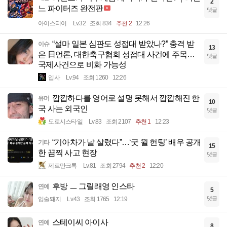
2
느 파이터즈 완전판
댓글
아이스티이
Lv.32
조회 834
추천 2
12:26
“설마 일본 심판도 성접대 받았나?” 충격 받
이슈
13
은 日언론, 대한축구협회 성접대 사건에 주목…
댓글
국제사건으로 비화 가능성
입사
Lv.94
조회 1260
12:26
깝깝하다를 영어로 설명 못해서 깝깝해진 한
유머
10
국 사는 외국인
댓글
도로시스타일
Lv.83
조회 2107
추천 1
12:23
“기아차가 날 살렸다”…‘굿 윌 헌팅’ 배우 공개
기타
15
한 끔찍 사고 현장
댓글
제르만크록
Lv.81
조회 2794
추천 2
12:20
후방 ㅡ 그릴래영 인스타
연예
5
댓글
입술돼지
Lv.43
조회 1765
12:19
스테이씨 아이사
연예
8