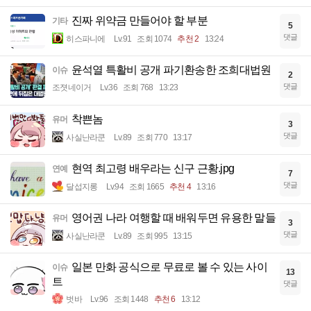
진짜 위약금 만들어야 할 부분
기타
5
댓글
히스파니에
Lv.91
조회 1074
추천 2
13:24
윤석열 특활비 공개 파기환송한 조희대법원
이슈
2
댓글
조졋네이거
Lv.36
조회 768
13:23
착쁜놈
유머
3
댓글
사실난라쿤
Lv.89
조회 770
13:17
현역 최고령 배우라는 신구 근황.jpg
연예
7
댓글
달섭지롱
Lv.94
조회 1665
추천 4
13:16
영어권 나라 여행할 때 배워두면 유용한 말들
유머
3
댓글
사실난라쿤
Lv.89
조회 995
13:15
일본 만화 공식으로 무료로 볼 수 있는 사이
이슈
13
트
댓글
벗바
Lv.96
조회 1448
추천 6
13:12