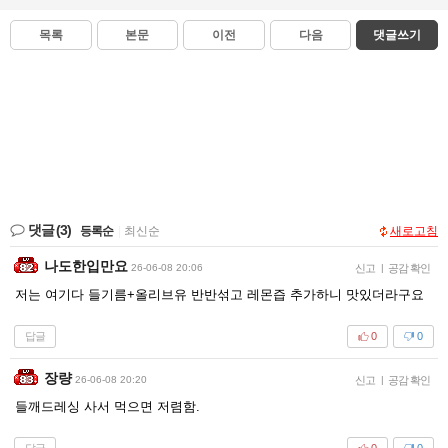
목록
본문
이전
다음
댓글쓰기
댓글
(3)
등록순
|
최신순
새로고침
나도한입만요
26-06-08 20:06
신고
|
공감 확인
저는 여기다 들기름+올리브유 반반섞고 레몬즙 추가하니 맛있더라구요
답글
0
0
장량
26-06-08 20:20
신고
|
공감 확인
들깨드레싱 사서 먹으면 저렴함.
답글