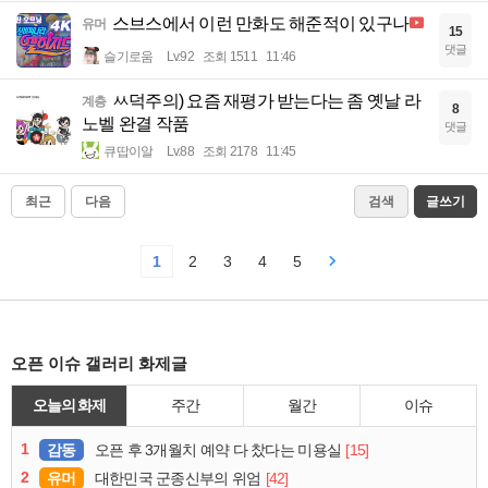
스브스에서 이런 만화도 해준적이 있구나
유머
15
댓글
슬기로움
Lv.92
조회 1511
11:46
ㅆ덕주의) 요즘 재평가 받는다는 좀 옛날 라
계층
8
노벨 완결 작품
댓글
큐땁이알
Lv.88
조회 2178
11:45
최근
다음
검색
글쓰기
1
2
3
4
5
오픈 이슈 갤러리 화제글
오늘의 화제
주간
월간
이슈
1
감동
[15]
오픈 후 3개월치 예약 다 찼다는 미용실
2
유머
[42]
대한민국 군종신부의 위엄