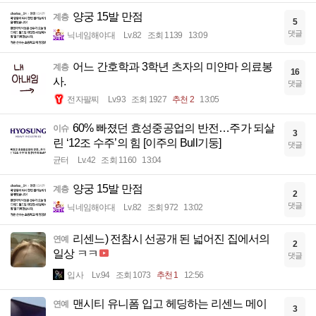
양궁 15발 만점
계층
5
댓글
닉네임해야대
Lv.82
조회 1139
13:09
어느 간호학과 3학년 츠자의 미얀마 의료봉
계층
16
사.
댓글
전자팔찌
Lv.93
조회 1927
추천 2
13:05
60% 빠졌던 효성중공업의 반전…주가 되살
이슈
3
린 ‘12조 수주’의 힘 [이주의 Bull기둥]
댓글
균터
Lv.42
조회 1160
13:04
양궁 15발 만점
계층
2
댓글
닉네임해야대
Lv.82
조회 972
13:02
리센느) 전참시 선공개 된 넓어진 집에서의
연예
2
일상 ㅋㅋ
댓글
입사
Lv.94
조회 1073
추천 1
12:56
맨시티 유니폼 입고 헤딩하는 리센느 메이
연예
3