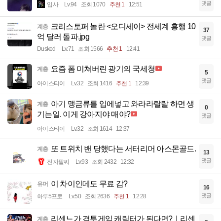
댓글
입사
Lv.94
조회 1070
추천 1
12:51
크리스토퍼 놀란 <오디세이> 전세계 흥행 10
계층
37
억 달러 돌파.jpg
댓글
Dusked
Lv.71
조회 1566
추천 1
12:41
요즘 폼 미쳐버린 광기의 국세청
계층
5
댓글
아이스티이
Lv.32
조회 1416
추천 1
12:39
아기 맹금류를 입에넣고 와라라랄랄 하면 생
계층
0
기는일. 이게 강아지야 매야?
댓글
아이스티이
Lv.32
조회 1614
12:37
또 트위치 밴 당했다는 서터리머 아스몬골드.
계층
13
댓글
전자팔찌
Lv.93
조회 2432
12:32
이 차이인데도 무료 감?
유머
16
댓글
하루5프로
Lv.50
조회 2636
추천 1
12:28
리센느가 격투게임 캐릭터가 된다면?｜리센
계층