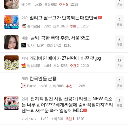
댓글
배수민
Lv.35
조회 693
추천 5
12:18
얼리고 달구고가 반복되는 대한민국
이슈
4
댓글
슬기로움
Lv.92
조회 1073
추천 1
12:17
[날씨] 극한 폭염 주춤, 서울 35도
계층
6
댓글
입사
Lv.94
조회 1402
12:16
캐리비안 베이가 27년만에 바꾼 것.jpg
지식
17
댓글
달섭지롱
Lv.94
조회 4233
추천 2
12:10
한국인들 근황
계층
4
댓글
Blume
Lv.86
조회 2886
추천 1
12:05
[전지적 참견 시점 선공개] 리센느 NEW 숙소
연예
3
는 너무 넓어???? 베개싸움에 숨바꼭질까지?! 리
댓글
센느의 새로운 숙소 일상✨, MBC
아이스티이
Lv.32
조회 849
추천 1
12:03