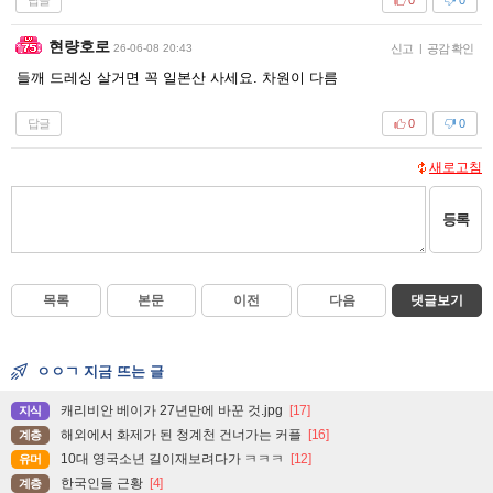
0
0
현량호로
26-06-08 20:43
신고
|
공감 확인
들깨 드레싱 살거면 꼭 일본산 사세요. 차원이 다름
답글
0
0
새로고침
등록
목록
본문
이전
다음
댓글보기
ㅇㅇㄱ 지금 뜨는 글
캐리비안 베이가 27년만에 바꾼 것.jpg
[17]
지식
해외에서 화제가 된 청계천 건너가는 커플
[16]
계층
10대 영국소년 길이재보려다가 ㅋㅋㅋ
[12]
유머
한국인들 근황
[4]
계층