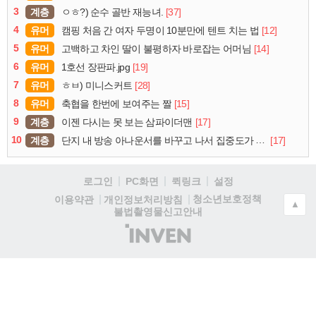
3
계층
[37]
ㅇㅎ?) 순수 골반 재능녀.
4
유머
[12]
캠핑 처음 간 여자 두명이 10분만에 텐트 치는 법
5
유머
[14]
고백하고 차인 딸이 불평하자 바로잡는 어머님
6
유머
[19]
1호선 장판파.jpg
7
유머
[28]
ㅎㅂ) 미니스커트
8
유머
[15]
축협을 한번에 보여주는 짤
9
계층
[17]
이젠 다시는 못 보는 삼파이더맨
10
계층
[17]
단지 내 방송 아나운서를 바꾸고 나서 집중도가 확 올라갔다는 한 아파트의 안내방송
로그인
PC화면
퀵링크
설정
청소년보호정책
이용약관
개인정보처리방침
▲
불법촬영물신고안내
(주)
인
벤