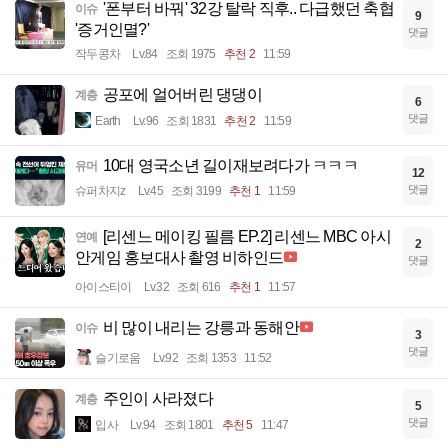
'폰부터 바꿔' 32강 탈락 직후.. 다급했던 축협
이슈
9
'증거인멸?'
댓글
작두콩차
Lv.84
조회 1975
추천 2
11:59
공포에 얼어버린 댕댕이
계층
6
댓글
Earth
Lv.96
조회 1831
추천 2
11:59
10대 영국소년 길이재보려다가 ㅋㅋㅋ
유머
12
댓글
슈퍼차지z
Lv.45
조회 3199
추천 1
11:59
[리센느 메이킹 필름 EP.2] 리센느 MBC 아시
연예
2
안게임 홍보대사 촬영 비하인드
댓글
아이스티이
Lv.32
조회 616
추천 1
11:57
비 많이 내리는 강릉과 동해안
이슈
3
댓글
슬기로움
Lv.92
조회 1353
11:52
주인이 사라졌다
계층
5
댓글
입사
Lv.94
조회 1801
추천 5
11:47