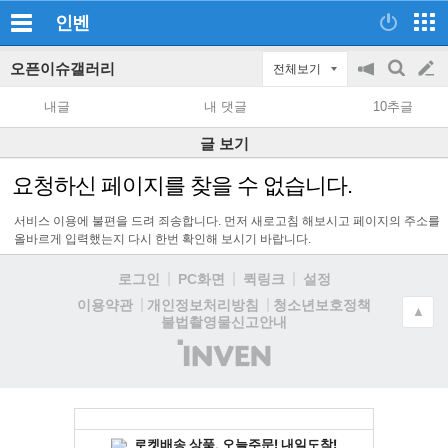
인벤
오픈이슈갤러리
전체보기
공
검
글
지
색
내글
내 댓글
10추글
on/off
쓰
글 보기
기
요청하신 페이지를 찾을 수 없습니다.
서비스 이용에 불편을 드려 죄송합니다. 먼저 새로고침 해보시고 페이지의 주소를
올바르게 입력했는지 다시 한번 확인해 보시기 바랍니다.
로그인
PC화면
퀵링크
설정
청소년보호정책
이용약관
개인정보처리방침
▲
불법촬영물신고안내
(주)
인
벤