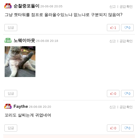
순찰중포돌이
26-06-08 20:05
신고
|
공감 확인
그냥 켓타워를 점프로 올라올수있느냐 없느냐로 구분되지 않음여?
답글
1
0
노웨이아웃
26-06-08 20:18
신고
|
공감 확인
답글
0
0
Faythe
26-06-08 20:20
신고
|
공감 확인
꼬리도 살찌는게 귀엽네여
답글
0
0