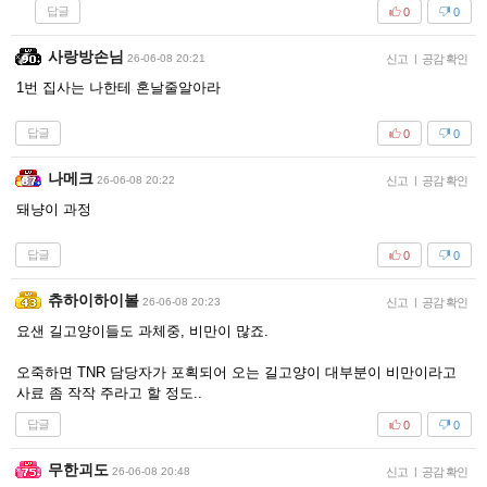
답글
0
0
사랑방손님
26-06-08 20:21
신고
|
공감 확인
1번 집사는 나한테 혼날줄알아라
답글
0
0
나메크
26-06-08 20:22
신고
|
공감 확인
돼냥이 과정
답글
0
0
츄하이하이볼
26-06-08 20:23
신고
|
공감 확인
요샌 길고양이들도 과체중, 비만이 많죠.
오죽하면 TNR 담당자가 포획되어 오는 길고양이 대부분이 비만이라고
사료 좀 작작 주라고 할 정도..
답글
0
0
무한괴도
26-06-08 20:48
신고
|
공감 확인