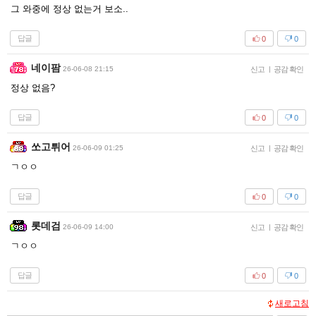
그 와중에 정상 없는거 보소..
답글
0
0
네이팜
26-06-08 21:15
신고
|
공감 확인
정상 없음?
답글
0
0
쏘고튀어
26-06-09 01:25
신고
|
공감 확인
ㄱㅇㅇ
답글
0
0
롯데검
26-06-09 14:00
신고
|
공감 확인
ㄱㅇㅇ
답글
0
0
새로고침