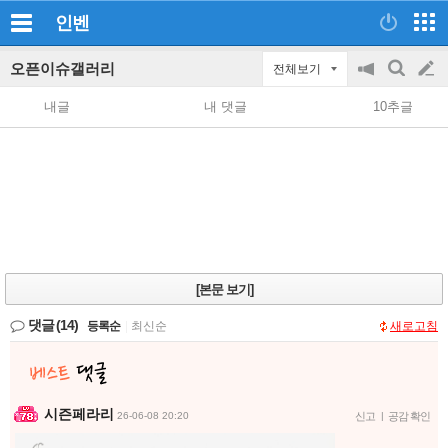
인벤
오픈이슈갤러리
전체보기
공
검
글
지
색
내글
내 댓글
10추글
on/off
쓰
기
[본문 보기]
댓글
(14)
등록순
|
최신순
새로고침
시즌페라리
26-06-08 20:20
신고
|
공감 확인