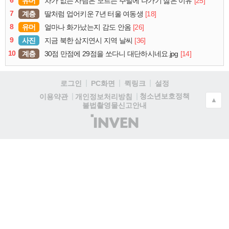
유머
[25]
차가 없는 사람은 모르는 주말에 나가기 싫은 이유
7
계층
[18]
딸처럼 업어키운 7년 터울 여동생
8
유머
[26]
얼마나 화가났는지 감도 안옴
9
사진
[36]
지금 북한 삼지연시 지역 날씨
10
계층
[14]
30점 만점에 29점을 쏘다니 대단하시네요.jpg
로그인
PC화면
퀵링크
설정
청소년보호정책
이용약관
개인정보처리방침
▲
불법촬영물신고안내
(주)
인
벤