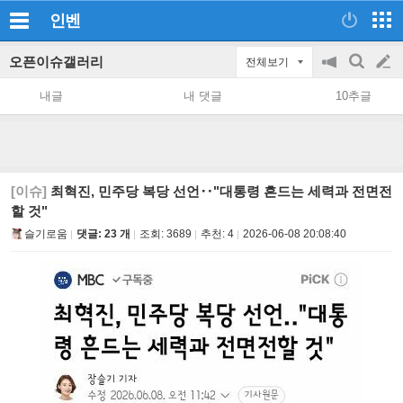
인벤
오픈이슈갤러리
전체보기
공
검
글
지
색
내글
내 댓글
10추글
on/off
쓰
기
[이슈]
최혁진, 민주당 복당 선언‥"대통령 흔드는 세력과 전면전
할 것"
슬기로움
댓글: 23 개
조회:
3689
추천:
4
2026-06-08 20:08:40