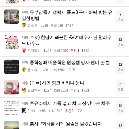
유부남들이 갤럭시 폴드8 구매 허락 받는 유
유머
7
일한방법
댓글
풀소유
Lv.86
조회 926
17:34
ㅇㅎ) 친딸이 롸끈한 AV여배우가 된 할리우
계층
12
드 배우...
댓글
전자팔찌
Lv.93
조회 1690
추천 1
17:30
중학생때 미술학원 원장쌤 망사 팬티 본 썰
유머
12
댓글
풀소유
Lv.86
조회 1582
17:25
(ㅎㅂ) 하얀 핑크 비키니 눈나
계층
9
댓글
달섭지롱
Lv.94
조회 1514
추천 2
17:21
주유소에서 기름 넣고 차 고장 났다는 차주
계층
10
댓글
Earth
Lv.96
조회 1642
추천 2
17:21
붉사 2회차를 하게 될줄은 몰랐습니다
게임
12