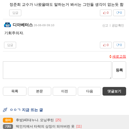
정준희 교수가 나왔을때도 말하는거 봐서는 그만둘 생각이 없는듯 함
답글
0
0
디아베터스
26-06-09 09:10
신고
|
공감 확인
기회주의자.
답글
0
0
새로고침
등록
목록
본문
이전
다음
댓글보기
ㅇㅇㄱ 지금 뜨는 글
후방)40대누나. 모닝루틴
[25]
유머
떡인지에서 타락의 상징이 되어버린 옷
[11]
기타