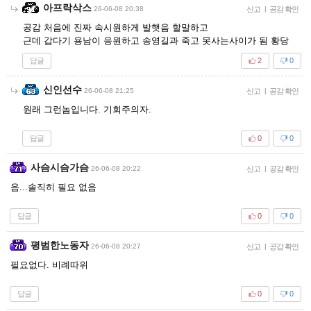
아프락삭스
26-06-08 20:38
신고
|
공감 확인
공감 처음에 진짜 속시원하게 발햇음 할말하고
근데 갑다기 용남이 응원하고 송영길과 죽고 못사는사이가 됨 황당
답글
2
0
신인선수
26-06-08 21:25
신고
|
공감 확인
원래 그런놈입니다. 기회주의자.
답글
0
0
사슴시슴가슴
26-06-08 20:22
신고
|
공감 확인
음...솔직히 필요 없음
답글
0
0
평범한노동자
26-06-08 20:27
신고
|
공감 확인
필요없다. 비례따위
답글
0
0