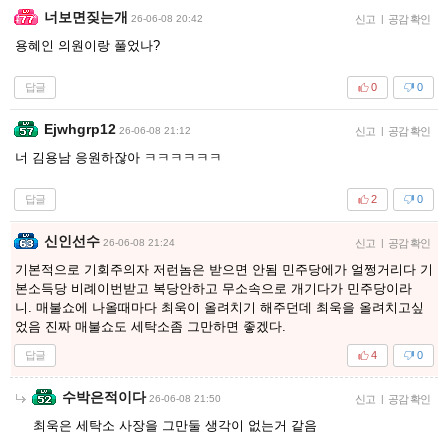
너보면짖는개
26-06-08 20:42
신고
|
공감 확인
용혜인 의원이랑 풀었나?
답글
0
0
Ejwhgrp12
26-06-08 21:12
신고
|
공감 확인
너 김용남 응원하잖아 ㅋㅋㅋㅋㅋㅋ
답글
2
0
신인선수
26-06-08 21:24
신고
|
공감 확인
기본적으로 기회주의자 저런놈은 받으면 안됨 민주당에가 얼쩡거리다 기
본소득당 비례이번받고 복당안하고 무소속으로 개기다가 민주당이라
니. 매불쇼에 나올때마다 최욱이 올려치기 해주던데 최욱을 올려치고싶
었음 진짜 매불쇼도 세탁소좀 그만하면 좋겠다.
답글
4
0
수박은적이다
26-06-08 21:50
신고
|
공감 확인
최욱은 세탁소 사장을 그만둘 생각이 없는거 같음