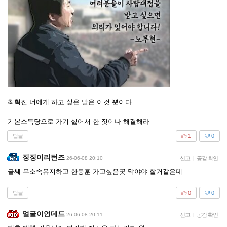
최혁진 너에게 하고 싶은 말은 이것 뿐이다
기본소득당으로 가기 싫어서 한 짓이나 해결해라
답글
1
0
징징이리턴즈
26-06-08 20:10
신고
|
공감 확인
글쎄 무소속유지하고 한동훈 가고싶음곳 막야야 할거같은데
답글
0
0
얼굴이언데드
26-06-08 20:11
신고
|
공감 확인