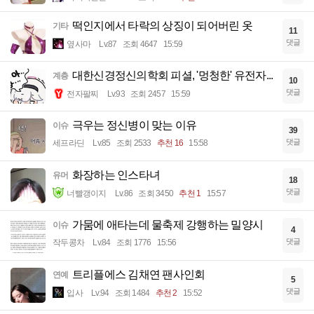
떡인지에서 타락의 상징이 되어버린 옷
기타
11
댓글
옆사마
Lv.87
조회 4647
15:59
대한신경정신의학회 피셜, '멍청한' 유전자...
계층
10
댓글
전자팔찌
Lv.93
조회 2457
15:59
극우는 정신병이 맞는 이유
이슈
39
댓글
세프라딘
Lv.85
조회 2533
추천 16
15:58
화장하는 인스타녀
유머
18
댓글
너빨갱이지
Lv.86
조회 3450
추천 1
15:57
가뭄에 애타는데 물축제 강행하는 밀양시
이슈
4
댓글
작두콩차
Lv.84
조회 1776
15:56
트리플에스 김채연 팬사인회
연예
5
댓글
입사
Lv.94
조회 1484
추천 2
15:52