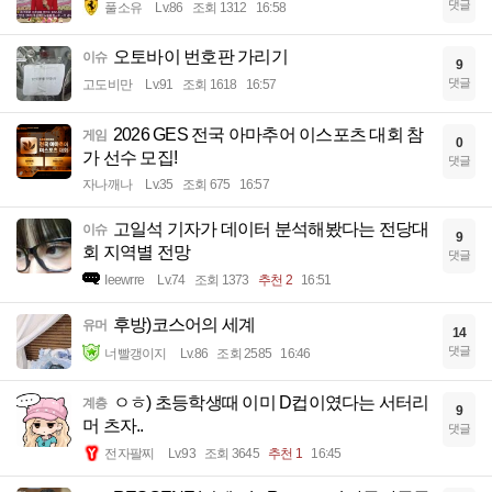
댓글
풀소유
Lv.86
조회 1312
16:58
오토바이 번호판 가리기
이슈
9
댓글
고도비만
Lv.91
조회 1618
16:57
2026 GES 전국 아마추어 이스포츠 대회 참
게임
0
가 선수 모집!
댓글
자나깨나
Lv.35
조회 675
16:57
고일석 기자가 데이터 분석해봤다는 전당대
이슈
9
회 지역별 전망
댓글
Ieewrre
Lv.74
조회 1373
추천 2
16:51
후방)코스어의 세계
유머
14
댓글
너빨갱이지
Lv.86
조회 2585
16:46
ㅇㅎ) 초등학생때 이미 D컵이였다는 서터리
계층
9
머 츠자..
댓글
전자팔찌
Lv.93
조회 3645
추천 1
16:45