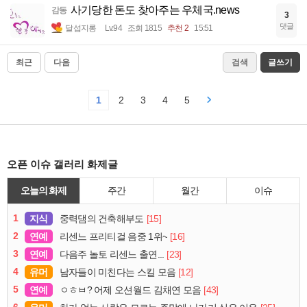
사기당한 돈도 찾아주는 우체국.news
감동
3
댓글
달섭지롱
Lv.94
조회 1815
추천 2
15:51
최근
다음
검색
글쓰기
1
2
3
4
5
오픈 이슈 갤러리 화제글
오늘의 화제
주간
월간
이슈
1
지식
[15]
중력댐의 건축해부도
2
연예
[16]
리센느 프리티걸 음중 1위~
3
연예
[23]
다음주 놀토 리센느 출연...
4
유머
[12]
남자들이 미친다는 스킬 모음
5
연예
[43]
ㅇㅎㅂ? 어제 오션월드 김채연 모음
6