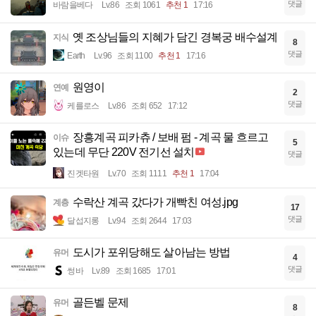
댓글
바람을베다
Lv.86
조회 1061
추천 1
17:16
옛 조상님들의 지혜가 담긴 경복궁 배수설계
지식
8
댓글
Earth
Lv.96
조회 1100
추천 1
17:16
원영이
연예
2
댓글
케를로스
Lv.86
조회 652
17:12
장흥계곡 피카츄 / 보배 펌 - 계곡 물 흐르고
이슈
5
있는데 무단 220V 전기선 설치
댓글
진겟타원
Lv.70
조회 1111
추천 1
17:04
수락산 계곡 갔다가 개빡친 여성.jpg
계층
17
댓글
달섭지롱
Lv.94
조회 2644
17:03
도시가 포위당해도 살아남는 방법
유머
4
댓글
썽바
Lv.89
조회 1685
17:01
골든벨 문제
유머
8