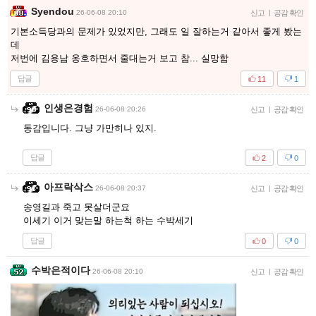
Syendou
26-06-08 20:10
신고
|
공감 확인
기본소득당과의 문제가 있었지만, 그래도 일 잘하는거 같아서 좋게 봤는
데
저번에 김용남 옹호하면서 줄대는거 보고 참... 실망함
답글
11
1
인생은경험
26-06-08 20:26
신고
|
공감 확인
동감입니다. 그냥 가만히나 있지.
답글
2
0
아프락삭스
26-06-08 20:37
신고
|
공감 확인
송영길과 죽고 못살더군요
이세기 이거 맞는말 하는척 하는 수박세기
답글
0
0
수박은적이다
26-06-08 20:10
신고
|
공감 확인