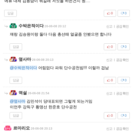
에휴 대체 김용남이 뭐길래 저짓을 하는건지 원....
답글
0
0
수박은적이다
26-06-08 20:12
신고
|
공감 확인
쟤랑 김승원이랑 둘다 다음 총선때 얼굴좀 안봤으면 합니다
답글
0
0
옆사마
26-06-08 20:13
신고
|
공감 확인
@수박은적이다
어림없다 파워 단수공천빔!!! 이럴까 겁남
답글
0
0
역설
26-06-08 21:54
신고
|
공감 확인
@옆사마
김민석이 당대표되면 그렇게 되는거임
이언주 강득구 황명선 한준호 단수공천
답글
0
0
르마리오
26-06-08 20:13
신고
|
공감 확인