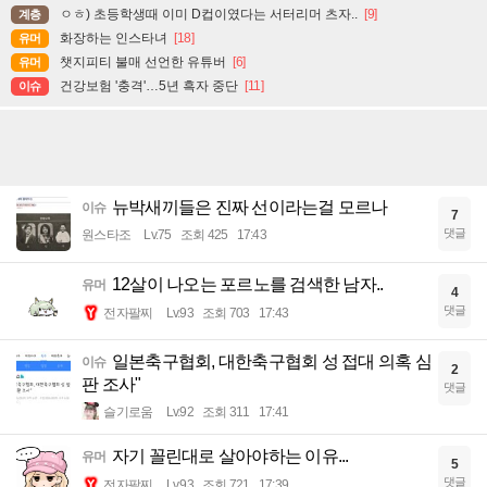
ㅇㅎ) 초등학생때 이미 D컵이였다는 서터리머 츠자..
[9]
계층
화장하는 인스타녀
[18]
유머
챗지피티 불매 선언한 유튜버
[6]
유머
건강보험 '충격'…5년 흑자 중단
[11]
이슈
뉴박새끼들은 진짜 선이라는걸 모르나
이슈
7
댓글
원스타조
Lv.75
조회 425
17:43
12살이 나오는 포르노를 검색한 남자..
유머
4
댓글
전자팔찌
Lv.93
조회 703
17:43
일본축구협회, 대한축구협회 성 접대 의혹 심
이슈
2
판 조사"
댓글
슬기로움
Lv.92
조회 311
17:41
자기 꼴린대로 살아야하는 이유...
유머
5
댓글
전자팔찌
Lv.93
조회 721
17:39