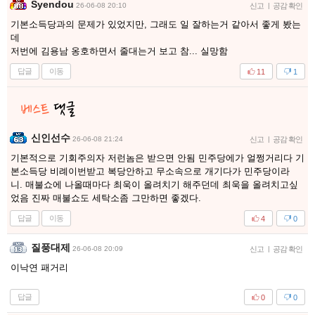
Syendou
26-06-08 20:10
신고
|
공감 확인
기본소득당과의 문제가 있었지만, 그래도 일 잘하는거 같아서 좋게 봤는
데
저번에 김용남 옹호하면서 줄대는거 보고 참... 실망함
답글
이동
11
1
신인선수
26-06-08 21:24
신고
|
공감 확인
기본적으로 기회주의자 저런놈은 받으면 안됨 민주당에가 얼쩡거리다 기
본소득당 비례이번받고 복당안하고 무소속으로 개기다가 민주당이라
니. 매불쇼에 나올때마다 최욱이 올려치기 해주던데 최욱을 올려치고싶
었음 진짜 매불쇼도 세탁소좀 그만하면 좋겠다.
답글
이동
4
0
질풍대제
26-06-08 20:09
신고
|
공감 확인
이낙연 패거리
답글
0
0