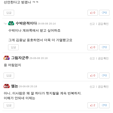
선언한다고 받겠나 ㅋㅋ
답글
0
0
수박은적이다
26-06-08 20:14
신고
|
공감 확인
수박이나 계파쪽에서 받고 싶어하죠
그게 김용남 옹호하면서 더욱 더 가열됐고요
답글
0
0
그림자군주
26-06-08 20:18
신고
|
공감 확인
응 어림없지
답글
0
0
멤논
26-06-08 20:18
신고
|
공감 확인
아니..이사람은 왜 잘 하다가 헛지랄을 계속 반복하지.
이해가 안되네 이제는
답글
2
0