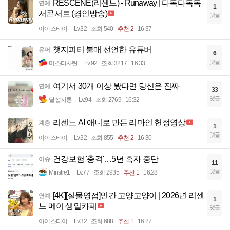
RESCENE(리센느) - Runaway | 다독다독독
연예
1
서콘서트 (경인방송)
댓글
아이스티이
Lv.32
조회 540
추천 2
16:37
챗지피티 불매 선언한 유튜버
유머
6
댓글
미스터사탄
Lv.92
조회 3217
16:33
여기서 30개 이상 봤다면 당신은 진짜
연예
33
댓글
달섭지롱
Lv.94
조회 2769
16:32
리센느 AI 애니로 만든 리마인 헌정영상
계층
1
댓글
아이스티이
Lv.32
조회 855
추천 2
16:30
건강보험 '충격'…5년 흑자 중단
이슈
11
댓글
Minstre1
Lv.77
조회 2935
추천 1
16:28
[4K][실물영접]인간 고양고양이 | 2026년 리센
연예
1
느 메이 생일카페
댓글
아이스티이
Lv.32
조회 688
추천 1
16:27