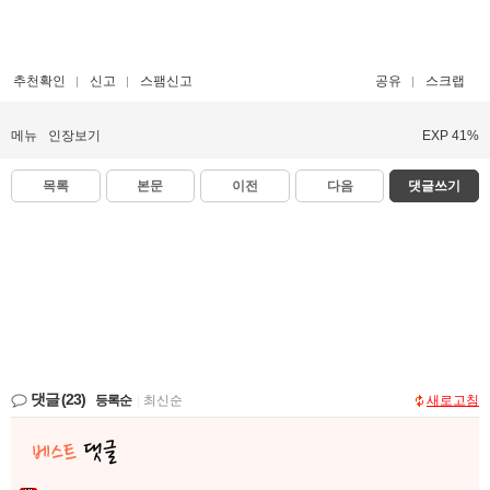
추천확인
신고
스팸신고
공유
스크랩
메뉴
인장보기
EXP 41%
목록
본문
이전
다음
댓글쓰기
댓글
(23)
등록순
|
최신순
새로고침