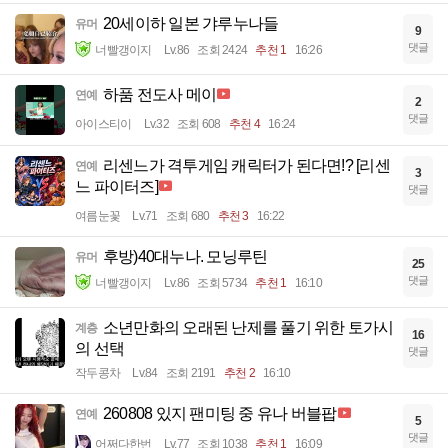
20세이하 일본 갸루누나들
유머
9
댓글
너빨갱이지
Lv.86
조회 2424
추천 1
16:26
하품 전도사 메이
연예
2
댓글
아이스티이
Lv.32
조회 608
추천 4
16:24
리센느가 격투게임 캐릭터가 된다면!? [리센
연예
3
느 파이터즈]
댓글
여름눈꽃
Lv.71
조회 680
추천 3
16:22
후방)40대누나. 모닝루틴
유머
25
댓글
너빨갱이지
Lv.86
조회 5734
추천 1
16:10
소년만화의 오래된 난제를 풀기 위한 토가시
계층
16
의 선택
댓글
작두콩차
Lv.84
조회 2191
추천 2
16:10
260808 있지 팬미팅 중 유나 버블팝
연예
5
댓글
어쩌다한번
Lv.77
조회 1038
추천 1
16:09