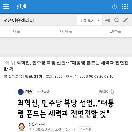
인벤
오픈이슈갤러리
전체보기
공
검
글
지
색
내글
내 댓글
10추글
on/off
쓰
기
[이슈]
최혁진, 민주당 복당 선언‥"대통령 흔드는 세력과 전면전
할 것"
슬기로움
댓글: 23 개
조회:
3690
추천:
4
2026-06-08 20:08:40