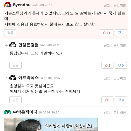
Syendou
26-06-08 20:10
신고
|
공감 확인
기본소득당과의 문제가 있었지만, 그래도 일 잘하는거 같아서 좋게 봤는
데
저번에 김용남 옹호하면서 줄대는거 보고 참... 실망함
답글
11
1
인생은경험
26-06-08 20:26
신고
|
공감 확인
동감입니다. 그냥 가만히나 있지.
답글
2
0
아프락삭스
26-06-08 20:37
신고
|
공감 확인
송영길과 죽고 못살더군요
이세기 이거 맞는말 하는척 하는 수박세기
답글
0
0
수박은적이다
26-06-08 20:10
신고
|
공감 확인