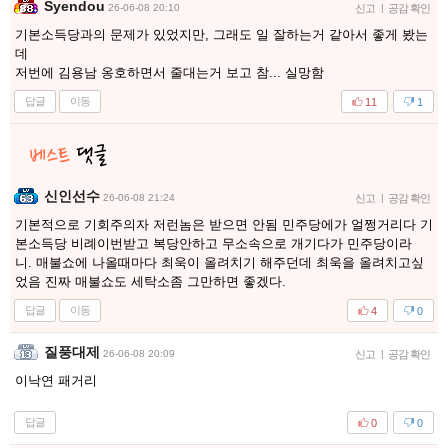
Syendou
26-06-08 20:10
신고
|
공감 확인
기본소득당과의 문제가 있었지만, 그래도 일 잘하는거 같아서 좋게 봤는
데
저번에 김용남 옹호하면서 줄대는거 보고 참... 실망함
답글
이동
11
1
신인선수
26-06-08 21:24
신고
|
공감 확인
기본적으로 기회주의자 저런놈은 받으면 안됨 민주당에가 얼쩡거리다 기
본소득당 비례이번받고 복당안하고 무소속으로 개기다가 민주당이라
니. 매불쇼에 나올때마다 최욱이 올려치기 해주던데 최욱을 올려치고싶
었음 진짜 매불쇼도 세탁소좀 그만하면 좋겠다.
답글
이동
4
0
질풍대제
26-06-08 20:09
신고
|
공감 확인
이낙연 패거리
답글
0
0