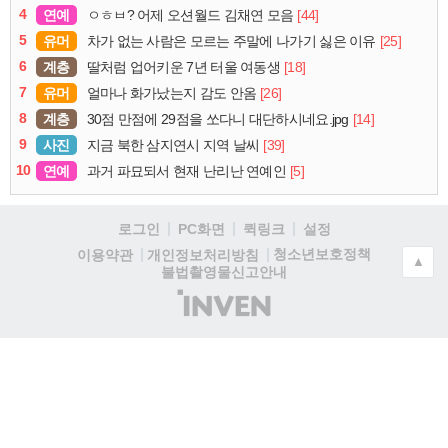
4
연예
[44]
ㅇㅎㅂ? 어제 오션월드 김채연 모음
5
유머
[25]
차가 없는 사람은 모르는 주말에 나가기 싫은 이유
6
계층
[18]
딸처럼 업어키운 7년 터울 여동생
7
유머
[26]
얼마나 화가났는지 감도 안옴
8
계층
[14]
30점 만점에 29점을 쏘다니 대단하시네요.jpg
9
사진
[39]
지금 북한 삼지연시 지역 날씨
10
연예
[5]
과거 파묘되서 현재 난리난 연예인
로그인
PC화면
퀵링크
설정
청소년보호정책
이용약관
개인정보처리방침
▲
불법촬영물신고안내
(주)
인
벤