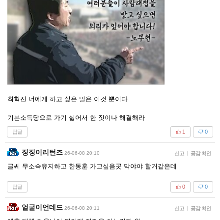
최혁진 너에게 하고 싶은 말은 이것 뿐이다
기본소득당으로 가기 싫어서 한 짓이나 해결해라
답글
1
0
징징이리턴즈
26-06-08 20:10
신고
|
공감 확인
글쎄 무소속유지하고 한동훈 가고싶음곳 막야야 할거같은데
답글
0
0
얼굴이언데드
26-06-08 20:11
신고
|
공감 확인