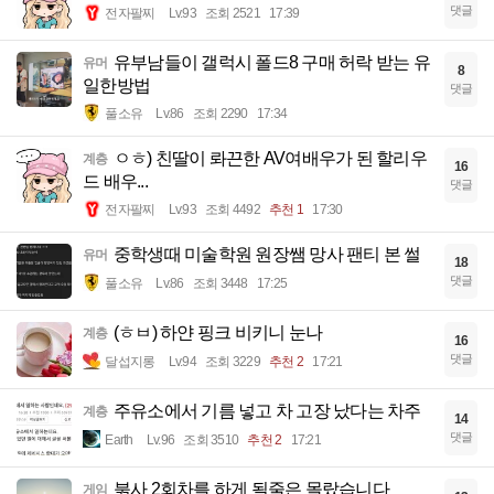
댓글
전자팔찌
Lv.93
조회 2521
17:39
유부남들이 갤럭시 폴드8 구매 허락 받는 유
유머
8
일한방법
댓글
풀소유
Lv.86
조회 2290
17:34
ㅇㅎ) 친딸이 롸끈한 AV여배우가 된 할리우
계층
16
드 배우...
댓글
전자팔찌
Lv.93
조회 4492
추천 1
17:30
중학생때 미술학원 원장쌤 망사 팬티 본 썰
유머
18
댓글
풀소유
Lv.86
조회 3448
17:25
(ㅎㅂ) 하얀 핑크 비키니 눈나
계층
16
댓글
달섭지롱
Lv.94
조회 3229
추천 2
17:21
주유소에서 기름 넣고 차 고장 났다는 차주
계층
14
댓글
Earth
Lv.96
조회 3510
추천 2
17:21
붉사 2회차를 하게 될줄은 몰랐습니다
게임