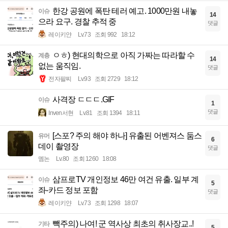
한강 공원에 폭탄 테러 예고. 1000만원 내놓
이슈
14
으라 요구. 경찰 추적 중
댓글
레이키얀
Lv.73
조회 992
18:12
ㅇㅎ) 현대의학으로 아직 가짜는 따라할 수
계층
14
없는 움직임.
댓글
전자팔찌
Lv.93
조회 2729
18:12
사격장 ㄷㄷㄷ.GIF
이슈
1
댓글
Inven서현
Lv.81
조회 1394
18:11
[스포? 주의 해야 하나] 유출된 어벤져스 둠스
유머
6
데이 촬영장
댓글
멤논
Lv.80
조회 1260
18:08
삼프로TV 개인정보 46만 여건 유출. 일부 계
이슈
5
좌-카드 정보 포함
댓글
레이키얀
Lv.73
조회 1298
18:07
빽주의) 나여! 군 역사상 최초의 취사장교..!
기타
5