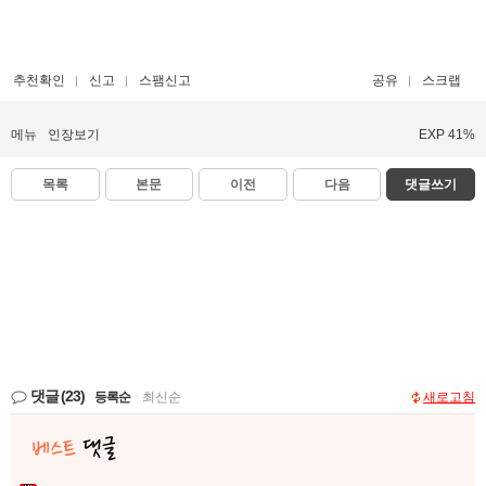
추천확인
신고
스팸신고
공유
스크랩
메뉴
인장보기
EXP 41%
목록
본문
이전
다음
댓글쓰기
댓글
(23)
등록순
|
최신순
새로고침