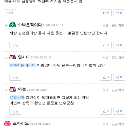
에휴 대체 김용남이 뭐길래 저짓을 하는건지 원....
답글
0
0
수박은적이다
26-06-08 20:12
신고
|
공감 확인
쟤랑 김승원이랑 둘다 다음 총선때 얼굴좀 안봤으면 합니다
답글
0
0
옆사마
26-06-08 20:13
신고
|
공감 확인
@수박은적이다
어림없다 파워 단수공천빔!!! 이럴까 겁남
답글
0
0
역설
26-06-08 21:54
신고
|
공감 확인
@옆사마
김민석이 당대표되면 그렇게 되는거임
이언주 강득구 황명선 한준호 단수공천
답글
0
0
르마리오
26-06-08 20:13
신고
|
공감 확인