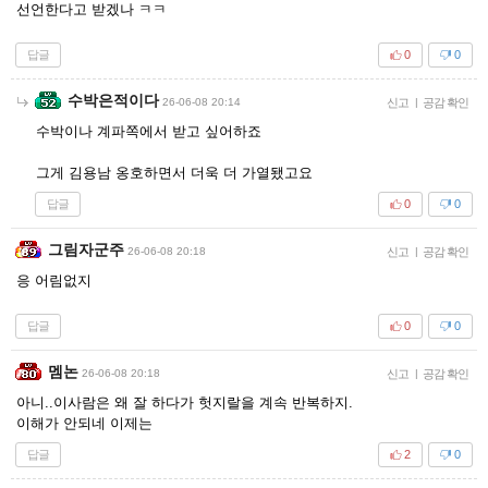
선언한다고 받겠나 ㅋㅋ
답글
0
0
수박은적이다
26-06-08 20:14
신고
|
공감 확인
수박이나 계파쪽에서 받고 싶어하죠
그게 김용남 옹호하면서 더욱 더 가열됐고요
답글
0
0
그림자군주
26-06-08 20:18
신고
|
공감 확인
응 어림없지
답글
0
0
멤논
26-06-08 20:18
신고
|
공감 확인
아니..이사람은 왜 잘 하다가 헛지랄을 계속 반복하지.
이해가 안되네 이제는
답글
2
0