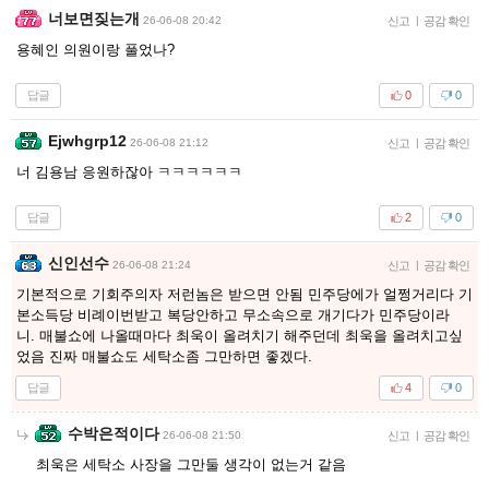
너보면짖는개
26-06-08 20:42
신고
|
공감 확인
용혜인 의원이랑 풀었나?
답글
0
0
Ejwhgrp12
26-06-08 21:12
신고
|
공감 확인
너 김용남 응원하잖아 ㅋㅋㅋㅋㅋㅋ
답글
2
0
신인선수
26-06-08 21:24
신고
|
공감 확인
기본적으로 기회주의자 저런놈은 받으면 안됨 민주당에가 얼쩡거리다 기
본소득당 비례이번받고 복당안하고 무소속으로 개기다가 민주당이라
니. 매불쇼에 나올때마다 최욱이 올려치기 해주던데 최욱을 올려치고싶
었음 진짜 매불쇼도 세탁소좀 그만하면 좋겠다.
답글
4
0
수박은적이다
26-06-08 21:50
신고
|
공감 확인
최욱은 세탁소 사장을 그만둘 생각이 없는거 같음