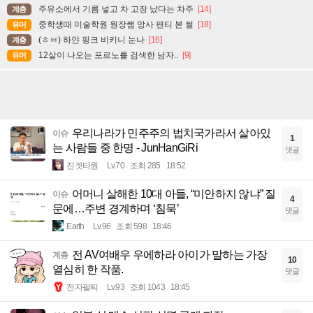
주유소에서 기름 넣고 차 고장 났다는 차주
[14]
계층
중학생때 미술학원 원장쌤 망사 팬티 본 썰
[18]
유머
(ㅎㅂ) 하얀 핑크 비키니 눈나
[16]
계층
12살이 나오는 포르노를 검색한 남자..
[9]
유머
우리나라가 민주주의 법치국가라서 살아있
이슈
1
는 사람들 중 한명 - JunHanGiRi
댓글
진겟타원
Lv.70
조회 285
18:52
어머니 살해한 10대 아들, “미안하지 않냐” 질
이슈
4
문에…주변 경계하며 ‘침묵’
댓글
Earth
Lv.96
조회 598
18:46
전 AV여배우 우에하라 아이가 말하는 가장
계층
10
열심히 한 작품.
댓글
전자팔찌
Lv.93
조회 1043
18:45