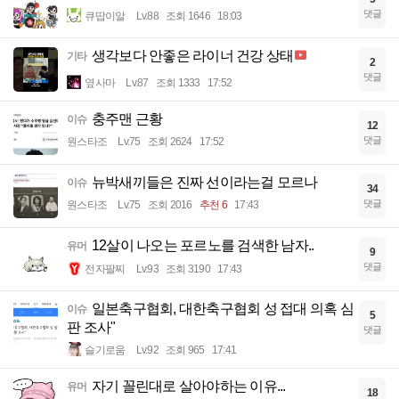
댓글
큐땁이알
Lv.88
조회 1646
18:03
생각보다 안좋은 라이너 건강 상태
기타
2
댓글
옆사마
Lv.87
조회 1333
17:52
충주맨 근황
이슈
12
댓글
원스타조
Lv.75
조회 2624
17:52
뉴박새끼들은 진짜 선이라는걸 모르나
이슈
34
댓글
원스타조
Lv.75
조회 2016
추천 6
17:43
12살이 나오는 포르노를 검색한 남자..
유머
9
댓글
전자팔찌
Lv.93
조회 3190
17:43
일본축구협회, 대한축구협회 성 접대 의혹 심
이슈
5
판 조사"
댓글
슬기로움
Lv.92
조회 965
17:41
자기 꼴린대로 살아야하는 이유...
유머
18