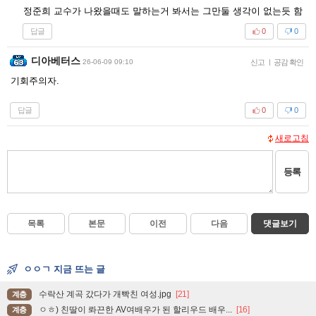
정준희 교수가 나왔을때도 말하는거 봐서는 그만둘 생각이 없는듯 함
답글
0
0
디아베터스
26-06-09 09:10
신고
|
공감 확인
기회주의자.
답글
0
0
새로고침
등록
목록
본문
이전
다음
댓글보기
ㅇㅇㄱ 지금 뜨는 글
수락산 계곡 갔다가 개빡친 여성.jpg
[21]
계층
ㅇㅎ) 친딸이 롸끈한 AV여배우가 된 할리우드 배우...
[16]
계층