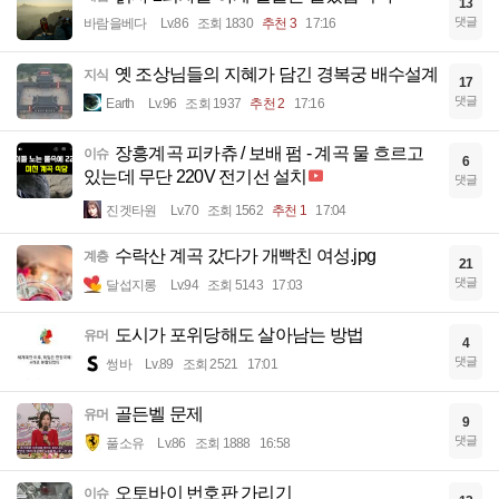
13
댓글
바람을베다
Lv.86
조회 1830
추천 3
17:16
옛 조상님들의 지혜가 담긴 경복궁 배수설계
지식
17
댓글
Earth
Lv.96
조회 1937
추천 2
17:16
장흥계곡 피카츄 / 보배 펌 - 계곡 물 흐르고
이슈
6
있는데 무단 220V 전기선 설치
댓글
진겟타원
Lv.70
조회 1562
추천 1
17:04
수락산 계곡 갔다가 개빡친 여성.jpg
계층
21
댓글
달섭지롱
Lv.94
조회 5143
17:03
도시가 포위당해도 살아남는 방법
유머
4
댓글
썽바
Lv.89
조회 2521
17:01
골든벨 문제
유머
9
댓글
풀소유
Lv.86
조회 1888
16:58
오토바이 번호판 가리기
이슈