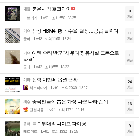
붉은사막 호크아이
게임
0
댓글
아브라카
Lv.91
조회 550
18:25
삼성 HBM4 ‘황금 수율’ 달성…공급 늘린다
이슈
11
댓글
균터
Lv.42
조회 1165
18:24
예멘 후티 반군 "사우디 정유시설 드론으로
이슈
1
타격"
댓글
균터
Lv.42
조회 655
18:22
신형 아반떼 옵션 근황
기타
24
댓글
히스파니에
Lv.91
조회 2036
18:17
중국인들이 뽑은 가장 나쁜 나라 순위
계층
16
댓글
달섭지롱
Lv.94
조회 1774
18:16
특수부대의 나이프 파이팅
유머
9
댓글
레드미르
Lv.91
조회 1332
18:15