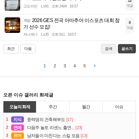
12
댓글
고도비만
Lv.91
조회 2404
16:57
2026 GES 전국 아마추어 이스포츠 대회 참
게임
0
가 선수 모집!
댓글
자나깨나
Lv.35
조회 911
16:57
최근
다음
검색
글쓰기
1
2
3
4
5
오픈 이슈 갤러리 화제글
오늘의 화제
주간
월간
이슈
1
지식
[17]
중력댐의 건축해부도
2
연예
[23]
다음주 놀토 리센느 출연...
3
유머
[13]
남자들이 미친다는 스킬 모음