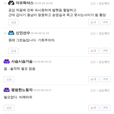
아프락삭스
26-06-08 20:38
신고
|
공감 확인
공감 처음에 진짜 속시원하게 발햇음 할말하고
근데 갑다기 용남이 응원하고 송영길과 죽고 못사는사이가 됨 황당
답글
2
0
신인선수
26-06-08 21:25
신고
|
공감 확인
원래 그런놈입니다. 기회주의자.
답글
0
0
사슴시슴가슴
26-06-08 20:22
신고
|
공감 확인
음...솔직히 필요 없음
답글
0
0
평범한노동자
26-06-08 20:27
신고
|
공감 확인
필요없다. 비례따위
답글
0
0