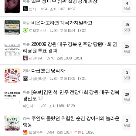
일본 성 매수 심판 실명 공개 파장
이슈
4
댓글
입사
Lv.94
조회 1107
18:37
비온다고하면 계곡가지말라고..
이슈
19
댓글
드라고노브
Lv.90
조회 1554
18:32
260809 강원 대구 경북 민주당 당원대회 권
이슈
25
리당원 투표 결과
댓글
진겟타원
Lv.70
조회 1038
18:31
다급했던 당직자
기타
3
댓글
사실난라쿤
Lv.89
조회 1105
18:31
[속보] 김민석, 민주 전당대회 강원·대구·경북
이슈
20
경선도 1위
댓글
파인더1
Lv.80
조회 1168
18:29
주인도 몰랐던 위험한 순간 강아지의 놀라운
감동
3
행동
댓글
달섭지롱
Lv.94
조회 1014
추천 1
18:26