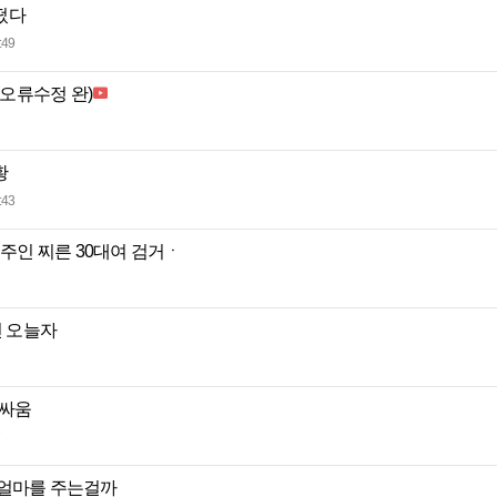
떴다
:49
(오류수정 완)
황
:43
집주인 찌른 30대여 검거ㆍ
건 오늘자
 싸움
 얼마를 주는걸까