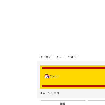
추천확인
신고
스팸신고
옆사마
메뉴
인장보기
목록