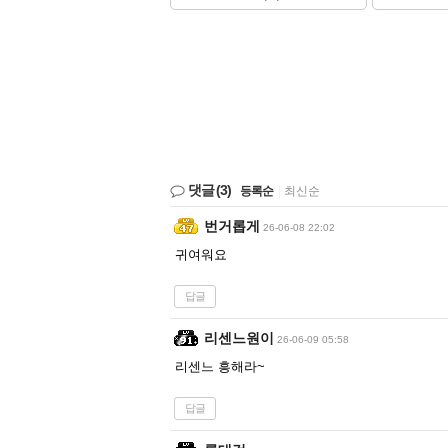
댓글
(3)
등록순
|
최신순
번거롭게
26-06-08 22:02
귀여워요
답글
리센느원이
26-06-09 05:58
리센느 흥해라~
답글