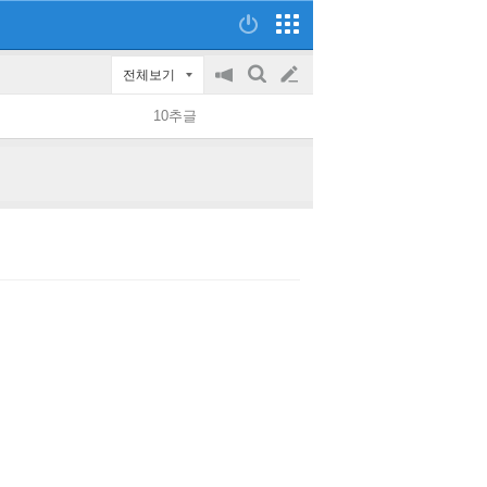
전체보기
공
검
글
지
색
10추글
on/off
쓰
기