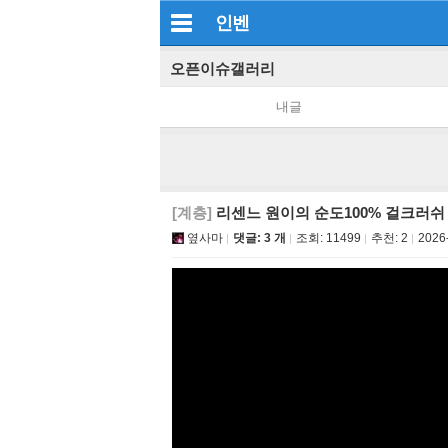
인벤
오픈이슈갤러리
내글
[계층]
리센느 원이의 순도100% 걸크러쉬
옆사마
댓글: 3 개
조회:
11499
추천:
2
2026