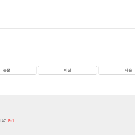
본문
이전
다음
세요"
[67]
]