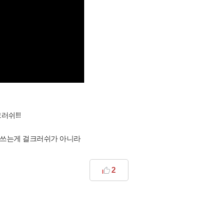
쉬!!!
상쓰는게 걸크러쉬가 아니라
2