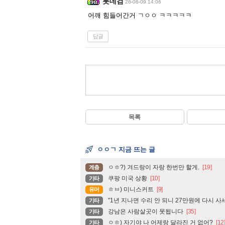
롯데검
26-06-09 14:06
어깨 힘들어간거 ㄱㅇㅇ ㅋㅋㅋㅋㅋ
답글
목록
ㅇㅇㄱ 지금 뜨는 글
ㅇㅎ?) 겨드랑이 자랑 한번만 할게.
[19]
계층
쿠팡 미국 상황
[10]
기타
ㅎㅂ) 미니스커트
[9]
유머
"1년 지나면 수리 안 되니 27만원에 다시 사
기타
강남은 사람살곳이 못됩니다
[35]
기타
ㅇㅎ) 자기야 나 어제랑 달라진 거 없어?
[12
기타