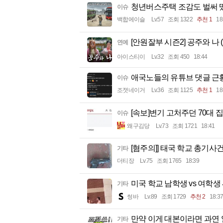
청년버스주택 조감도 벌써 
이슈
백합에이슬
Lv.57
조회 1322
추천 1
18
[안원잘부 시즌2] 공주와 나 
연예
아이스티이
Lv.32
조회 450
18:44
애국노들의 유튜브 댓글 근
이슈
조졋네이거
Lv.36
조회 1125
추천 1
18
[속보]변기 고처주던 70대 
이슈
왜구김당
Lv.73
조회 1721
18:41
[혐주의]] 태국 학교 총기사
기타
더티장
Lv.75
조회 1765
18:39
미국 학교 남학생 vs 여학생
기타
썽바
Lv.89
조회 1729
추천 2
18:37
만약 이게 대본이라면 과연
기타