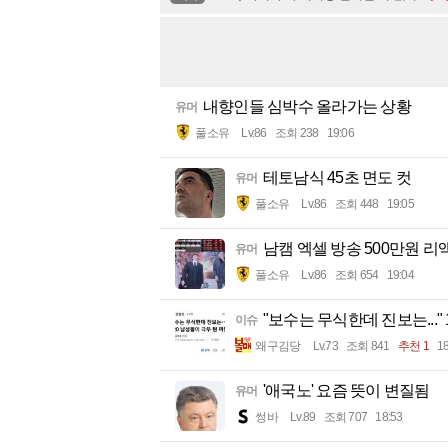
내향인들 심박수 올라가는 상황
유머
풀소유
Lv.86
조회 238
19:06
테토남식 45초 면도 컷
유머
풀소유
Lv.86
조회 448
19:05
남캠 엑셀 방송 500만원 리
유머
풀소유
Lv.86
조회 654
19:04
"보수는 무식한데 진보는..."
이슈
왜구김당
Lv.73
조회 841
추천 1
18
'애국노' 요즘 뜻이 변질됨
유머
썽바
Lv.89
조회 707
18:53