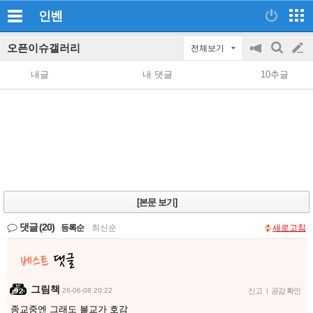
인벤
오픈이슈갤러리
전체보기
공
검
글
지
색
내글
내 댓글
10추글
on/off
쓰
기
[본문 보기]
댓글
(20)
등록순
|
최신순
새로고침
그림책
26-06-08 20:22
신고
|
공감 확인
종교중엔 그래도 불교가 호감