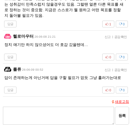
는 성취감이 만족스럽지 않을경우도 있음. 그럴땐 얼른 다른 목표를 새
로 정하는 것이 중요함. 지금은 스스로가 뭘 원하고 어떤 목표를 정할
지 돌아볼 필요가 있음.
답글
1
0
헬로마우터
26-06-08 21:21
신고
|
공감 확인
정치 얘기만 하지 않으셨어도 더 호감 갔을텐데…
답글
0
0
를류
26-06-09 00:52
신고
|
공감 확인
답이 존재하는게 아닌거에 답을 구할 필요가 없듯 그냥 흘러가는대로
답글
0
0
새로고침
등록