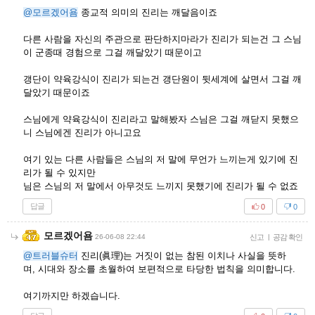
@모르겠어욤
종교적 의미의 진리는 깨달음이죠
다른 사람을 자신의 주관으로 판단하지마라가 진리가 되는건 그 스님
이 군종때 경험으로 그걸 깨달았기 때문이고
갱단이 약육강식이 진리가 되는건 갱단원이 뒷세계에 살면서 그걸 깨
달았기 때문이죠
스님에게 약육강식이 진리라고 말해봤자 스님은 그걸 깨닫지 못했으
니 스님에겐 진리가 아니고요
여기 있는 다른 사람들은 스님의 저 말에 무언가 느끼는게 있기에 진
리가 될 수 있지만
님은 스님의 저 말에서 아무것도 느끼지 못했기에 진리가 될 수 없죠
답글
0
0
모르겠어욤
26-06-08 22:44
신고
|
공감 확인
@트러블슈터
진리(眞理)는 거짓이 없는 참된 이치나 사실을 뜻하
며, 시대와 장소를 초월하여 보편적으로 타당한 법칙을 의미합니다.
여기까지만 하겠습니다.