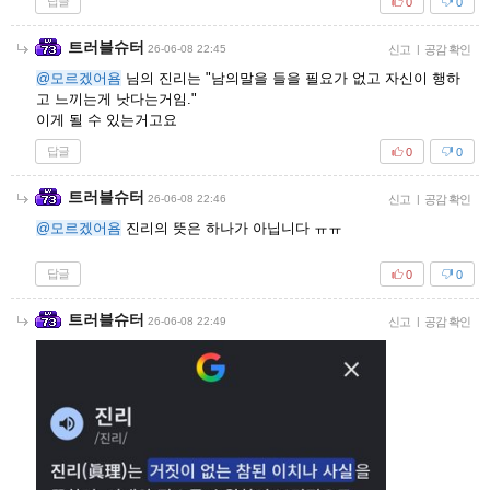
답글
0
0
트러블슈터
26-06-08 22:45
신고
|
공감 확인
@모르겠어욤
님의 진리는 "남의말을 들을 필요가 없고 자신이 행하
고 느끼는게 낫다는거임."
이게 될 수 있는거고요
답글
0
0
트러블슈터
26-06-08 22:46
신고
|
공감 확인
@모르겠어욤
진리의 뜻은 하나가 아닙니다 ㅠㅠ
답글
0
0
트러블슈터
26-06-08 22:49
신고
|
공감 확인