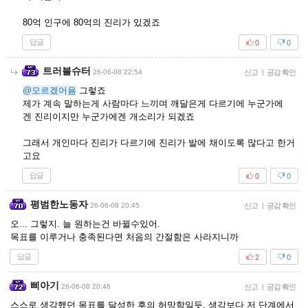
80억 인구에 80억의 진리가 있겠죠
답글
0
0
트러블슈터
26-06-08 22:54
신고
|
공감 확인
@모르겠어욤
그렇죠
제가 계속 말하는게 사람마다 느끼며 깨달은게 다르기에 누군가에
겐 진리이지만 누군가에겐 개소리가 되겠죠
그래서 개인마다 진리가 다르기에 진리가 발에 채이도록 많다고 한거
고요
답글
0
0
평범한노동자
26-06-08 20:45
신고
|
공감 확인
오... 그렇지. 늘 원하는건 바뀔수있어.
목표를 이루거나 충족된다면 처음의 간절함은 사라지니까
답글
2
0
삐아기
26-06-08 20:46
신고
|
공감 확인
스스로 생각했던 목표를 달성한 후의 허망함일듯. 생각보다 저 단계에서