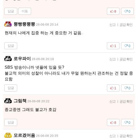
답글
이동
8
0
뿡빵뿡뿡뿡
26-06-08 20:14
신고
|
공감 확인
현재의 나에게 집중 하는 게 중요한 거 같음.
답글
1
0
로우파이
26-06-08 20:19
신고
|
공감 확인
SBS 방송이니까 넷플에 있을 듯?
불교적 의미의 성찰이 아니라도 내가 무얼 원하는지 관조하는 건 정말 중
요함
답글
1
0
그림책
26-06-08 20:22
신고
|
공감 확인
종교중엔 그래도 불교가 호감
답글
8
0
모르겠어욤
26-06-08 20:35
신고
|
공감 확인