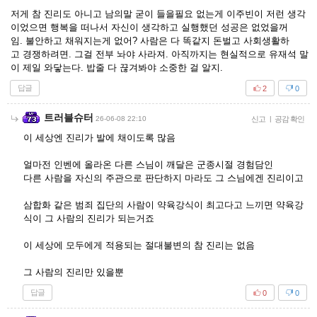
저게 참 진리도 아니고 남의말 굳이 들을필요 없는게 이주빈이 저런 생각
이었으면 행복을 떠나서 자신이 생각하고 실행했던 성공은 없었을꺼
임. 불안하고 채워지는게 없어? 사람은 다 똑같지 돈벌고 사회생활하
고 경쟁하려면. 그걸 전부 놔야 사라져. 아직까지는 현실적으로 유재석 말
이 제일 와닿는다. 밥줄 다 끊겨봐야 소중한 걸 알지.
답글
2
0
트러블슈터
26-06-08 22:10
신고
|
공감 확인
이 세상엔 진리가 발에 채이도록 많음
얼마전 인벤에 올라온 다른 스님이 깨달은 군종시절 경험담인
다른 사람을 자신의 주관으로 판단하지 마라도 그 스님에겐 진리이고
삼합화 같은 범죄 집단의 사람이 약육강식이 최고다고 느끼면 약육강
식이 그 사람의 진리가 되는거죠
이 세상에 모두에게 적용되는 절대불변의 참 진리는 없음
그 사람의 진리만 있을뿐
답글
0
0