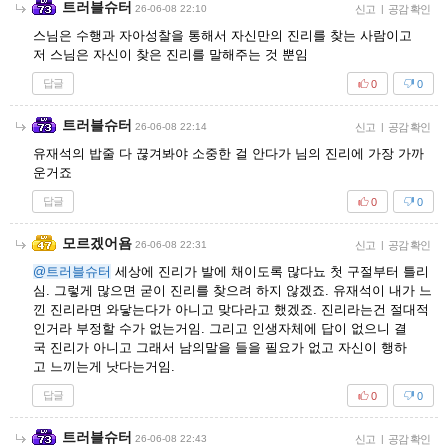
트러블슈터
26-06-08 22:10
신고
|
공감 확인
스님은 수행과 자아성찰을 통해서 자신만의 진리를 찾는 사람이고
저 스님은 자신이 찾은 진리를 말해주는 것 뿐임
답글
0
0
트러블슈터
26-06-08 22:14
신고
|
공감 확인
유재석의 밥줄 다 끊겨봐야 소중한 걸 안다가 님의 진리에 가장 가까
운거죠
답글
0
0
모르겠어욤
26-06-08 22:31
신고
|
공감 확인
@트러블슈터
세상에 진리가 발에 채이도록 많다뇨 첫 구절부터 틀리
심. 그렇게 많으면 굳이 진리를 찾으려 하지 않겠죠. 유재석이 내가 느
낀 진리라면 와닿는다가 아니고 맞다라고 했겠죠. 진리라는건 절대적
인거라 부정할 수가 없는거임. 그리고 인생자체에 답이 없으니 결
국 진리가 아니고 그래서 남의말을 들을 필요가 없고 자신이 행하
고 느끼는게 낫다는거임.
답글
0
0
트러블슈터
26-06-08 22:43
신고
|
공감 확인