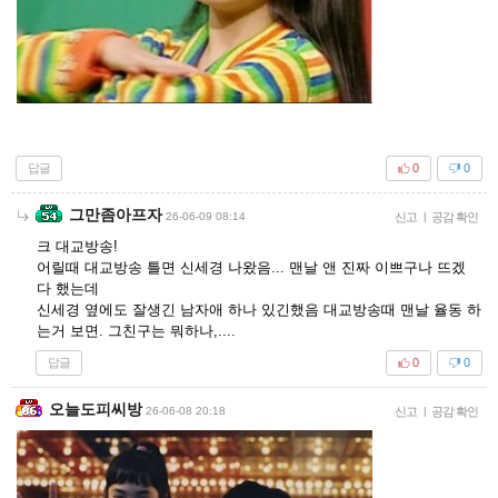
답글
0
0
그만좀아프자
26-06-09 08:14
신고
|
공감 확인
크 대교방송!
어릴때 대교방송 틀면 신세경 나왔음... 맨날 앤 진짜 이쁘구나 뜨겠
다 했는데
신세경 옆에도 잘생긴 남자애 하나 있긴했음 대교방송때 맨날 율동 하
는거 보면. 그친구는 뭐하나,....
답글
0
0
오늘도피씨방
26-06-08 20:18
신고
|
공감 확인