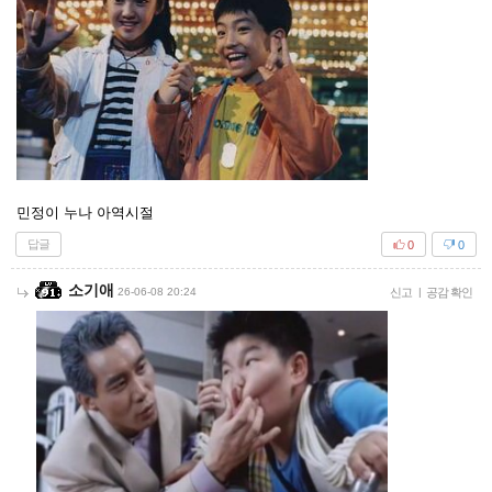
민정이 누나 아역시절
답글
0
0
소기애
26-06-08 20:24
신고
|
공감 확인