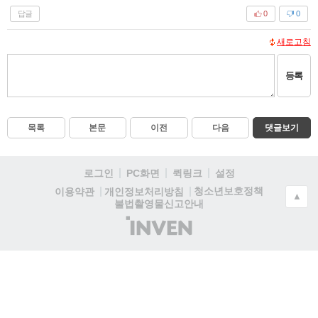
답글
0
0
새로고침
등록
목록
본문
이전
다음
댓글보기
로그인
PC화면
퀵링크
설정
청소년보호정책
이용약관
개인정보처리방침
▲
불법촬영물신고안내
(주)
인
벤