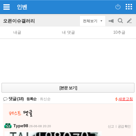
인벤
오픈이슈갤러리
전체보기
공
검
글
지
색
내글
내 댓글
10추글
on/off
쓰
기
[본문 보기]
댓글
(18)
등록순
|
최신순
새로고침
Type98
26-06-08 20:20
신고
|
공감 확인