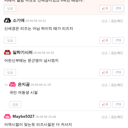
서태지 앨범 자켓도 신세경이었죠 6학년 때랬나..
답글
5
0
소기애
26-06-08 20:22
신고
|
공감 확인
신세경은 리즈는 아님 하이킥 때가 리즈지
답글
0
0
일하기시러
26-06-08 20:33
신고
|
공감 확인
어린신부때는 문근영이 넘사였지
답글
0
0
은지곰
26-06-08 21:25
신고
|
공감 확인
국민 여동생 시절
답글
0
0
Maybe5327
26-06-08 20:48
신고
|
공감 확인
아역시절이 맞는듯 리즈시절은 더 커서지