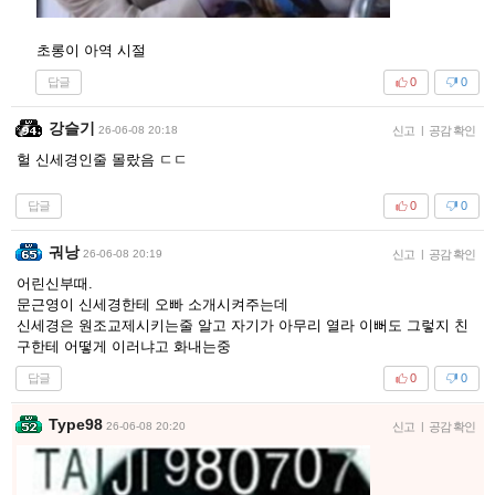
초롱이 아역 시절
답글
0
0
강슬기
26-06-08 20:18
신고
|
공감 확인
헐 신세경인줄 몰랐음 ㄷㄷ
답글
0
0
궈낭
26-06-08 20:19
신고
|
공감 확인
어린신부때.
문근영이 신세경한테 오빠 소개시켜주는데
신세경은 원조교제시키는줄 알고 자기가 아무리 열라 이뻐도 그렇지 친
구한테 어떻게 이러냐고 화내는중
답글
0
0
Type98
26-06-08 20:20
신고
|
공감 확인