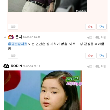
답글
5
0
춘자
26-06-08 20:42
신고
|
공감 확인
@금손송지효
이런 인간은 살 가치가 없음. 아주 그냥 끝장을 봐야함
돠
답글
0
0
RODIN
26-06-08 20:17
신고
|
공감 확인