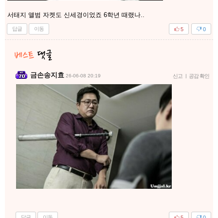
서태지 앨범 자켓도 신세경이었죠 6학년 때랬나..
답글
이동
5
0
금손송지효
26-06-08 20:19
신고
|
공감 확인
답글
이동
5
0