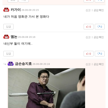
카가이
26-06-08 20:15
신고
|
공감 확인
내가 처음 영화관 가서 본 영화다
답글
0
0
멤논
26-06-08 20:16
신고
|
공감 확인
내신부 둘이 여기에..
답글
0
0
금손송지효
26-06-08 20:19
신고
|
공감 확인