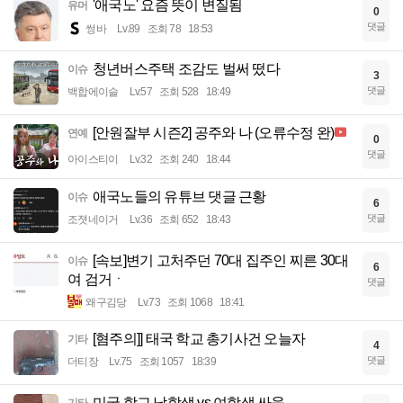
'애국노' 요즘 뜻이 변질됨
유머
0
댓글
썽바
Lv.89
조회 78
18:53
청년버스주택 조감도 벌써 떴다
이슈
3
댓글
백합에이슬
Lv.57
조회 528
18:49
[안원잘부 시즌2] 공주와 나 (오류수정 완)
연예
0
댓글
아이스티이
Lv.32
조회 240
18:44
애국노들의 유튜브 댓글 근황
이슈
6
댓글
조졋네이거
Lv.36
조회 652
18:43
[속보]변기 고처주던 70대 집주인 찌른 30대
이슈
6
여 검거ㆍ
댓글
왜구김당
Lv.73
조회 1068
18:41
[혐주의]] 태국 학교 총기사건 오늘자
기타
4
댓글
더티장
Lv.75
조회 1057
18:39
미국 학교 남학생 vs 여학생 싸움
기타