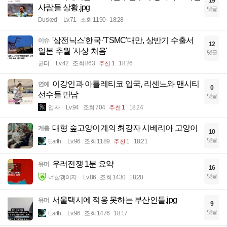
19
사람들 상황.jpg
댓글
Dusked
Lv.71
조회 1190
18:28
'삼전닉스'한국·'TSMC'대만, 상반기 수출서
이슈
12
일본 추월 '사상 처음'
댓글
균터
Lv.42
조회 863
추천 1
18:26
이강인과 아틀레티코 입국, 리센느와 맨시티
연예
0
선수들 만남
댓글
입사
Lv.94
조회 704
추천 1
18:24
대형 숲고양이계의 최강자 시베리아 고양이
계층
10
댓글
Earth
Lv.96
조회 1189
추천 1
18:21
우러전쟁 1분 요약
유머
16
댓글
너빨갱이지
Lv.86
조회 1430
18:20
서울택시에 적응 못하는 부산인들.jpg
유머
9
댓글
Earth
Lv.96
조회 1476
18:17