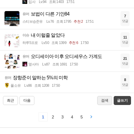
입사
Lv.94
조회 1403
17:51
보법이 다른 기안84
유머
7
댓글
스티브승준유
Lv.76
조회 1795
추천 2
17:51
내 이럴줄 알았다
이슈
11
댓글
하루5프로
Lv.50
조회 1399
추천 6
17:50
오디세이아 이후 오디세우스 가계도
유머
21
댓글
옆사마
Lv.87
조회 1691
17:50
장항준이 말하는 5%의 미학
유머
8
댓글
풀소유
Lv.86
조회 1208
17:50
최근
다음
검색
글쓰기
1
2
3
4
5