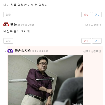
내가 처음 영화관 가서 본 영화다
답글
0
0
멤논
26-06-08 20:16
신고
|
공감 확인
내신부 둘이 여기에..
답글
0
0
금손송지효
26-06-08 20:19
신고
|
공감 확인