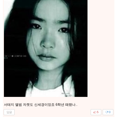
서태지 앨범 자켓도 신세경이었죠 6학년 때랬나..
답글
5
0