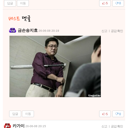
답글
이동
5
0
금손송지효
26-06-08 20:19
신고
|
공감 확인
답글
이동
5
0
카가이
26-06-08 20:15
신고
|
공감 확인