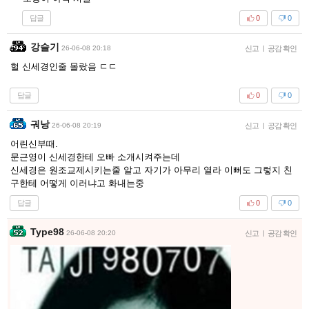
답글
0
0
강슬기
26-06-08 20:18
신고
|
공감 확인
헐 신세경인줄 몰랐음 ㄷㄷ
답글
0
0
궈낭
26-06-08 20:19
신고
|
공감 확인
어린신부때.
문근영이 신세경한테 오빠 소개시켜주는데
신세경은 원조교제시키는줄 알고 자기가 아무리 열라 이뻐도 그렇지 친
구한테 어떻게 이러냐고 화내는중
답글
0
0
Type98
26-06-08 20:20
신고
|
공감 확인