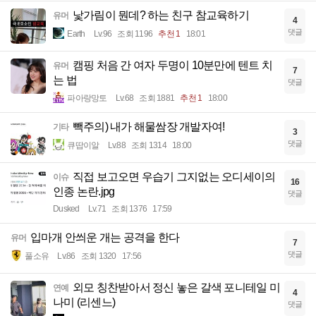
낯가림이 뭔데? 하는 친구 참교육하기
유머
4
댓글
Earth
Lv.96
조회 1196
추천 1
18:01
캠핑 처음 간 여자 두명이 10분만에 텐트 치
유머
7
는 법
댓글
파아랑망토
Lv.68
조회 1881
추천 1
18:00
빽주의) 내가 해물쌈장 개발자여!
기타
3
댓글
큐땁이알
Lv.88
조회 1314
18:00
직접 보고오면 우습기 그지없는 오디세이의
이슈
16
인종 논란.jpg
댓글
Dusked
Lv.71
조회 1376
17:59
입마개 안씌운 개는 공격을 한다
유머
7
댓글
풀소유
Lv.86
조회 1320
17:56
외모 칭찬받아서 정신 놓은 갈색 포니테일 미
연예
4
나미 (리센느)
댓글