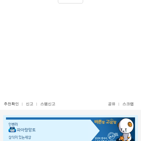
추천확인
신고
스팸신고
공유
스크랩
인벤러
파아랑망토
상식이 있는세상