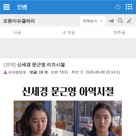
인벤
오픈이슈갤러리
전체보기
공
검
글
지
색
내글
내 댓글
10추글
on/off
쓰
기
[연예]
신세경 문근영 리즈시절
파아랑망토
댓글: 18 개
조회:
5531
추천:
3
2026-06-08 20:14:11