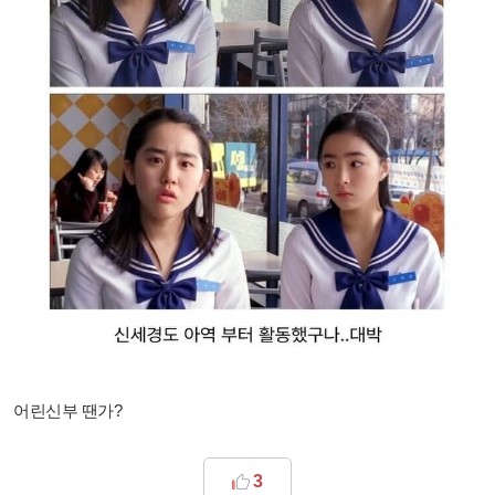
어린신부 땐가?
3