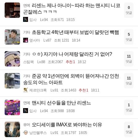
리센느 제나 아니이~ 따라 하는 맨시티 니코
연예
0
곤잘레스 ㅋㅋㅋ
댓글
입사
Lv.94
조회 671
18:15
초등학교 4학년 때부터 보법이 달랏던 빽햄
기타
5
댓글
옆사마
Lv.87
조회 1231
18:14
ㅇㅎ) 자기야 나 어제랑 달라진 거 없어?
기타
11
댓글
스팀팩
Lv.88
조회 2067
추천 1
18:12
준공 약 1년여만에 외벽이 뜯어져나간 인천
기타
11
송도의 어느 아파트
댓글
제르만크록
Lv.81
조회 1463
추천 1
18:11
맨시티 선수들을 만난 리센느
연예
1
댓글
입사
Lv.94
조회 988
18:08
오디세이를 IMAX로 봐야하는 이유
유머
8
댓글
낭만블루스
Lv.91
조회 1797
18:05