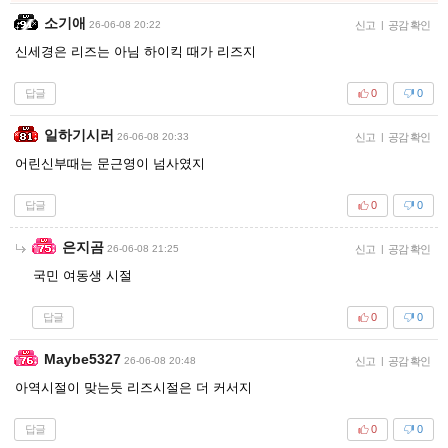
소기애
26-06-08 20:22
신고
|
공감 확인
신세경은 리즈는 아님 하이킥 때가 리즈지
답글
0
0
일하기시러
26-06-08 20:33
신고
|
공감 확인
어린신부때는 문근영이 넘사였지
답글
0
0
은지곰
26-06-08 21:25
신고
|
공감 확인
국민 여동생 시절
답글
0
0
Maybe5327
26-06-08 20:48
신고
|
공감 확인
아역시절이 맞는듯 리즈시절은 더 커서지
답글
0
0