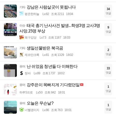
강남은 사람살곳이 못됩니다
기타
34
댓글
평온한하늘
Lv.82
조회 2211
18:04
태국 총기 난사사건 발생...학생3명 교사3명
이슈
9
사망,15명 부상
댓글
왜구김당
Lv.73
조회 1187
18:03
생일선물받은 북극곰
기타
2
댓글
제르만크록
Lv.81
조회 1329
18:02
난 쉬었음 청년들 다 이해한다
유머
33
댓글
썽바
Lv.89
조회 1737
18:02
강주은이 목빠지게 기다렸던일
유머
1
댓글
하루5프로
Lv.50
조회 842
18:01
오늘은 무슨날?
유머
1
댓글
너빨갱이지
Lv.86
조회 763
18:01