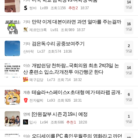
14
댓글
썽바
Lv.89
조회 1156
추천 2
18:37
만약 이게 대본이라면 과연 얼마를 주는걸까
기타
16
댓글
제르만크록
Lv.81
조회 989
18:37
검은독수리 공중보여주기
기타
2
댓글
산바락
Lv.37
조회 574
18:36
개밥쉰당 천하람...국회의원 최초 2박3일 논
이슈
14
산 훈련소 입소,각개전투 야간행군 한다
댓글
왜구김당
Lv.73
조회 714
18:32
테슬라+스페이스x 초대형 메가 테라팹 공개.
계층
6
댓글
전자팔찌
Lv.93
조회 926
18:31
[안원잘부 시즌 2] 19시 예정
연예
1
댓글
입사
Lv.94
조회 686
추천 1
18:28
오디세이를 PC 흑인우월주의 영화라고 까던
이슈