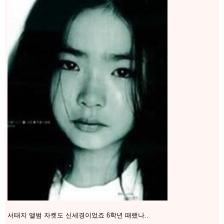
서태지 앨범 자켓도 신세경이었죠 6학년 때랬나..