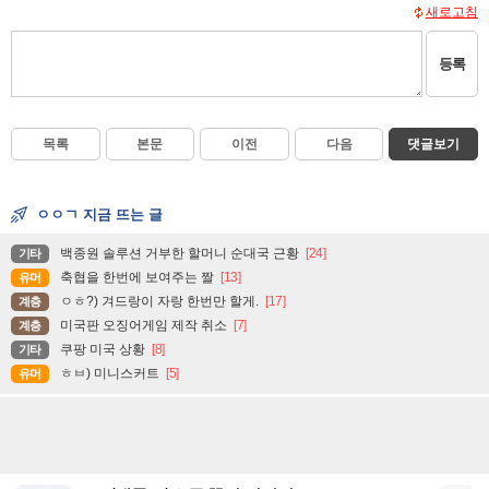
새로고침
등록
목록
본문
이전
다음
댓글보기
ㅇㅇㄱ 지금 뜨는 글
백종원 솔루션 거부한 할머니 순대국 근황
[24]
기타
축협을 한번에 보여주는 짤
[13]
유머
ㅇㅎ?) 겨드랑이 자랑 한번만 할게.
[17]
계층
미국판 오징어게임 제작 취소
[7]
계층
쿠팡 미국 상황
[8]
기타
ㅎㅂ) 미니스커트
[5]
유머