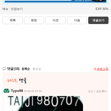
메뉴
인장보기
EXP 30%
목록
본문
이전
다음
댓글쓰기
댓글
(18)
등록순
|
최신순
새로고침
Type98
26-06-08 20:20
신고
|
공감 확인