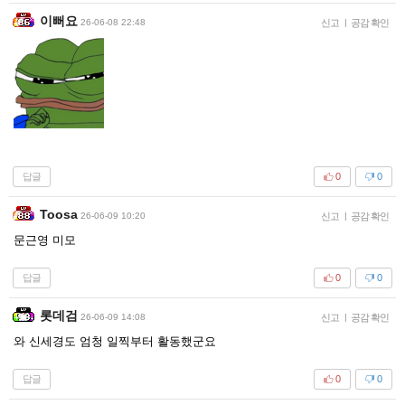
이뻐요
26-06-08 22:48
신고
|
공감 확인
답글
0
0
Toosa
26-06-09 10:20
신고
|
공감 확인
문근영 미모
답글
0
0
롯데검
26-06-09 14:08
신고
|
공감 확인
와 신세경도 엄청 일찍부터 활동했군요
답글
0
0