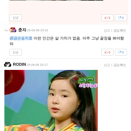
답글
5
0
춘자
26-06-08 20:42
신고
|
공감 확인
@금손송지효
이런 인간은 살 가치가 없음. 아주 그냥 끝장을 봐야함
돠
답글
0
0
RODIN
26-06-08 20:17
신고
|
공감 확인