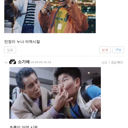
민정이 누나 아역시절
답글
0
0
소기애
26-06-08 20:24
신고
|
공감 확인
초롱이 아역 시절