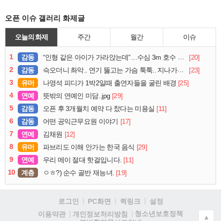
오픈 이슈 갤러리 화제글
오늘의 화제
주간
월간
이슈
1
감동
[20]
“인형 같은 아이가 가라앉는데”…수심 3m 호수 뛰어든 60대 의인
2
감동
[23]
슥오더니 촤악.. 연기 뚫고는 가슴 툭툭.. 지나가던 아재의 정체
3
유머
[25]
나영석 피디가 1박2일때 출연자들을 굴린 배경
4
연예
[29]
뜻밖의 연예인 미담..jpg
5
감동
[11]
오픈 후 3개월치 예약 다 찼다는 미용실
6
감동
[17]
어떤 공익근무요원 이야기
7
연예
[12]
김채원
8
유머
[29]
파브리도 이해 안가는 한국 음식
9
연예
[11]
우리 메이 절대 핫걸입니다.
10
계층
[19]
ㅇㅎ?) 순수 골반 재능녀.
로그인
PC화면
퀵링크
설정
청소년보호정책
이용약관
개인정보처리방침
▲