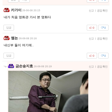
카가이
26-06-08 20:15
신고
|
공감 확인
내가 처음 영화관 가서 본 영화다
답글
0
0
멤논
26-06-08 20:16
신고
|
공감 확인
내신부 둘이 여기에..
답글
0
0
금손송지효
26-06-08 20:19
신고
|
공감 확인