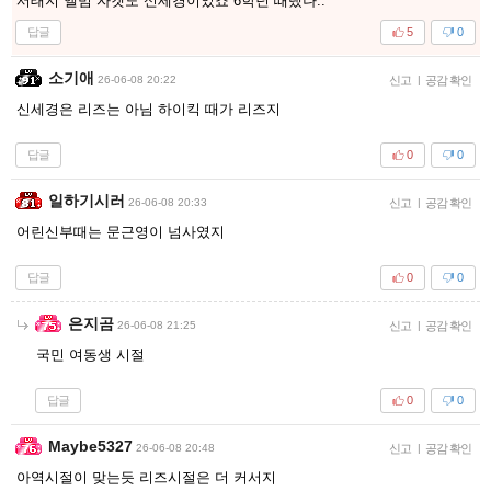
서태지 앨범 자켓도 신세경이었죠 6학년 때랬나..
답글
5
0
소기애
26-06-08 20:22
신고
|
공감 확인
신세경은 리즈는 아님 하이킥 때가 리즈지
답글
0
0
일하기시러
26-06-08 20:33
신고
|
공감 확인
어린신부때는 문근영이 넘사였지
답글
0
0
은지곰
26-06-08 21:25
신고
|
공감 확인
국민 여동생 시절
답글
0
0
Maybe5327
26-06-08 20:48
신고
|
공감 확인
아역시절이 맞는듯 리즈시절은 더 커서지