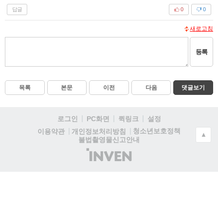
답글
0
0
새로고침
등록
목록
본문
이전
다음
댓글보기
로그인
PC화면
퀵링크
설정
청소년보호정책
이용약관
개인정보처리방침
▲
불법촬영물신고안내
(주)
인
벤