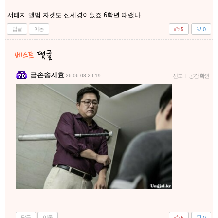
서태지 앨범 자켓도 신세경이었죠 6학년 때랬나..
답글
이동
5
0
금손송지효
26-06-08 20:19
신고
|
공감 확인
답글
이동
5
0