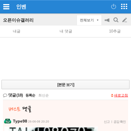
인벤
오픈이슈갤러리
전체보기
공
검
글
지
색
내글
내 댓글
10추글
on/off
쓰
기
[본문 보기]
댓글
(18)
등록순
|
최신순
새로고침
Type98
26-06-08 20:20
신고
|
공감 확인