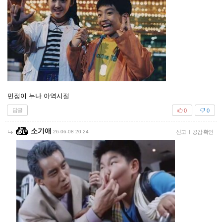
민정이 누나 아역시절
답글
0
0
소기애
26-06-08 20:24
신고
|
공감 확인