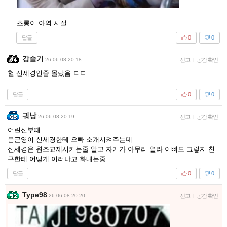
초롱이 아역 시절
답글
0
0
강슬기
26-06-08 20:18
신고
|
공감 확인
헐 신세경인줄 몰랐음 ㄷㄷ
답글
0
0
궈낭
26-06-08 20:19
신고
|
공감 확인
어린신부때.
문근영이 신세경한테 오빠 소개시켜주는데
신세경은 원조교제시키는줄 알고 자기가 아무리 열라 이뻐도 그렇지 친
구한테 어떻게 이러냐고 화내는중
답글
0
0
Type98
26-06-08 20:20
신고
|
공감 확인