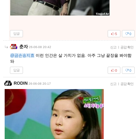
답글
5
0
춘자
26-06-08 20:42
신고
|
공감 확인
@금손송지효
이런 인간은 살 가치가 없음. 아주 그냥 끝장을 봐야함
돠
답글
0
0
RODIN
26-06-08 20:17
신고
|
공감 확인