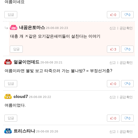
여름이네요
답글
0
0
내꿈은토마스
26-06-08 20:23
신고
|
공감 확인
대충 개 ㅈ같은 모기같은새끼들이 설친다는 이야기
답글
3
0
얼굴이언데드
26-06-08 20:21
신고
|
공감 확인
여름이라면 불빛 보고 타죽으러 가는 불나방? = 부정선거충?
답글
0
0
cloud7
26-06-08 20:22
신고
|
공감 확인
여름이었다.
답글
0
0
트리스타나
26-06-08 20:26
신고
|
공감 확인