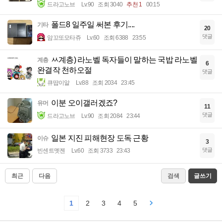
드라고노브
Lv.90
조회 3040
추천 1
00:15
폴드8 일주일 써본 후기....
기타
20
댓글
암꼬또모타쥬
Lv.60
조회 6388
23:55
ㅆ계층) 라노벨 독자들이 말하는 국밥 라노벨
계층
6
완결작 천하오절
댓글
큐땁이알
Lv.88
조회 2034
23:45
이분 오이갤러겠죠?
유머
11
댓글
드라고노브
Lv.90
조회 2084
23:44
일본 지진 피해현장 도독 근황
이슈
3
댓글
빈센트멧젠
Lv.60
조회 3733
23:43
최근
다음
검색
글쓰기
1
2
3
4
5