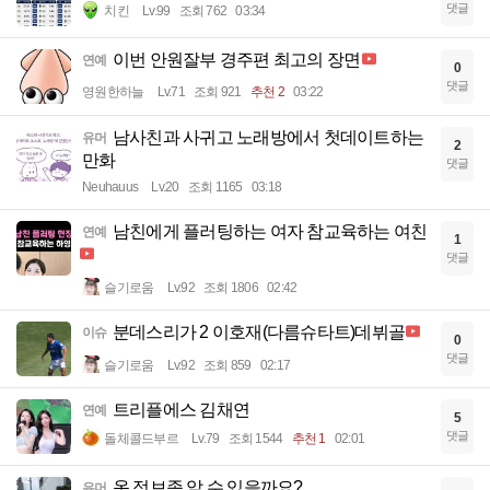
댓글
치킨
Lv.99
조회 762
03:34
이번 안원잘부 경주편 최고의 장면
연예
0
댓글
영원한하늘
Lv.71
조회 921
추천 2
03:22
남사친과 사귀고 노래방에서 첫데이트하는
유머
2
만화
댓글
Neuhauus
Lv.20
조회 1165
03:18
남친에게 플러팅하는 여자 참교육하는 여친
연예
1
댓글
슬기로움
Lv.92
조회 1806
02:42
분데스리가 2 이호재(다름슈타트)데뷔골
이슈
0
댓글
슬기로움
Lv.92
조회 859
02:17
트리플에스 김채연
연예
5
댓글
돌체콜드부르
Lv.79
조회 1544
추천 1
02:01
옷 정보좀 알 수 있을까요?
유머