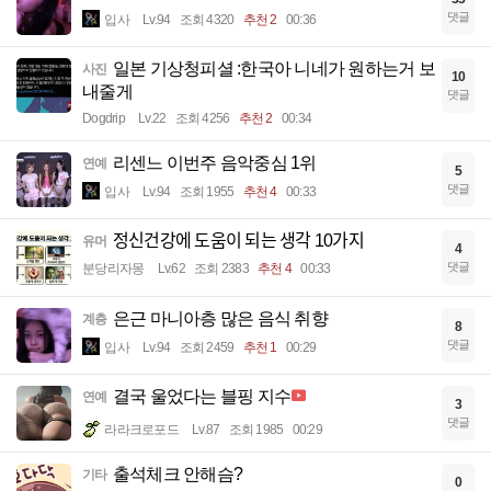
댓글
입사
Lv.94
조회 4320
추천 2
00:36
일본 기상청피셜 :한국아 니네가 원하는거 보
사진
10
내줄게
댓글
Dogdrip
Lv.22
조회 4256
추천 2
00:34
리센느 이번주 음악중심 1위
연예
5
댓글
입사
Lv.94
조회 1955
추천 4
00:33
정신건강에 도움이 되는 생각 10가지
유머
4
댓글
분당리자몽
Lv.62
조회 2383
추천 4
00:33
은근 마니아층 많은 음식 취향
계층
8
댓글
입사
Lv.94
조회 2459
추천 1
00:29
결국 울었다는 블핑 지수
연예
3
댓글
라라크로포드
Lv.87
조회 1985
00:29
출석체크 안해슴?
기타
0