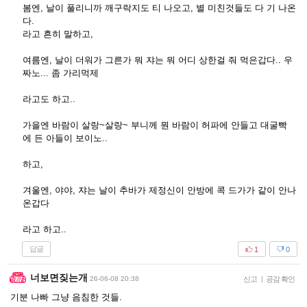
봄엔, 날이 풀리니까 깨구락지도 티 나오고, 별 미친것들도 다 기 나온
다.
라고 흔히 말하고,
여름엔, 날이 더워가 그른가 뭐 쟈는 뭐 어디 상한걸 줘 먹은갑다.. 우
짜노... 좀 가리먹제
라고도 하고..
가을엔 바람이 살랑~살랑~ 부니께 뭔 바람이 허파에 안들고 대굴빡
에 든 아들이 보이노..
하고,
겨울엔, 야야, 쟈는 날이 추바가 제정신이 안방에 콕 드가가 같이 안나
온갑다
라고 하고..
답글
1
0
너보면짖는개
26-06-08 20:38
신고
|
공감 확인
기분 나빠 그냥 음침한 것들.