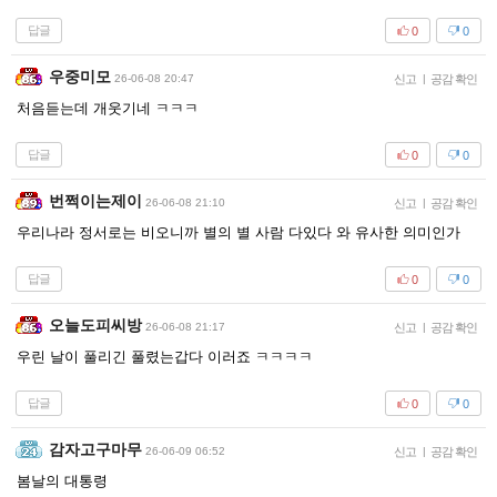
답글
0
0
우중미모
26-06-08 20:47
신고
|
공감 확인
처음듣는데 개웃기네 ㅋㅋㅋ
답글
0
0
번쩍이는제이
26-06-08 21:10
신고
|
공감 확인
우리나라 정서로는 비오니까 별의 별 사람 다있다 와 유사한 의미인가
답글
0
0
오늘도피씨방
26-06-08 21:17
신고
|
공감 확인
우린 날이 풀리긴 풀렸는갑다 이러죠 ㅋㅋㅋㅋ
답글
0
0
감자고구마무
26-06-09 06:52
신고
|
공감 확인
봄날의 대통령