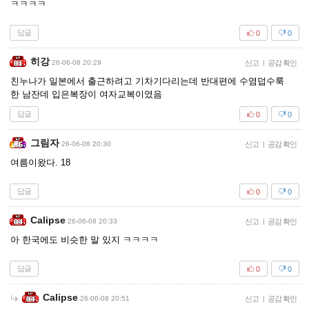
ㅋㅋㅋㅋ
답글
0
0
히강
26-06-08 20:29
신고
|
공감 확인
친누나가 일본에서 출근하려고 기차기다리는데 반대편에 수염덥수룩
한 남잔데 입은복장이 여자교복이였음
답글
0
0
그림자
26-06-08 20:30
신고
|
공감 확인
여름이왔다. 18
답글
0
0
Calipse
26-06-08 20:33
신고
|
공감 확인
아 한국에도 비슷한 말 있지 ㅋㅋㅋㅋ
답글
0
0
Calipse
26-06-08 20:51
신고
|
공감 확인