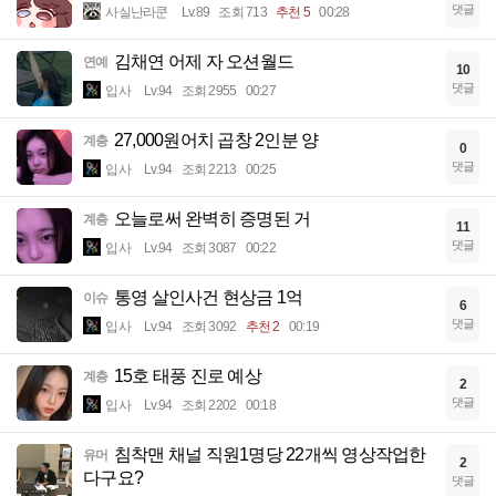
댓글
사실난라쿤
Lv.89
조회 713
추천 5
00:28
김채연 어제 자 오션월드
연예
10
댓글
입사
Lv.94
조회 2955
00:27
27,000원어치 곱창 2인분 양
계층
0
댓글
입사
Lv.94
조회 2213
00:25
오늘로써 완벽히 증명된 거
계층
11
댓글
입사
Lv.94
조회 3087
00:22
통영 살인사건 현상금 1억
이슈
6
댓글
입사
Lv.94
조회 3092
추천 2
00:19
15호 태풍 진로 예상
계층
2
댓글
입사
Lv.94
조회 2202
00:18
침착맨 채널 직원1명당 22개씩 영상작업한
유머
2
다구요?
댓글