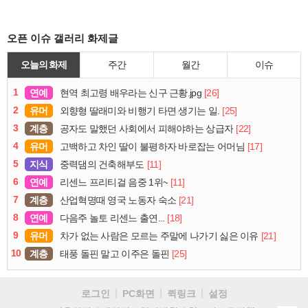
오픈 이슈 갤러리 화제글
오늘의 화제
주간
월간
이슈
1
연예
[26]
현역 최고령 배우라는 신구 근황.jpg
2
유머
[25]
외향형 딸래미와 비행기 타면 생기는 일.
3
계층
[22]
공자도 말했던 사회에서 피해야하는 상급자
4
유머
[17]
고백하고 차인 딸이 불평하자 바로잡는 어머님
5
지식
[11]
중력댐의 건축해부도
6
연예
[11]
리센느 프리티걸 음중 1위~
7
계층
[21]
산업혁명때 영국 노동자 숙소
8
연예
[18]
다음주 놀토 리센느 출연...
9
유머
[21]
차가 없는 사람은 모르는 주말에 나가기 싫은 이유
10
계층
[25]
태풍 돌핀 말고 이주은 돌핀
로그인
PC화면
퀵링크
설정