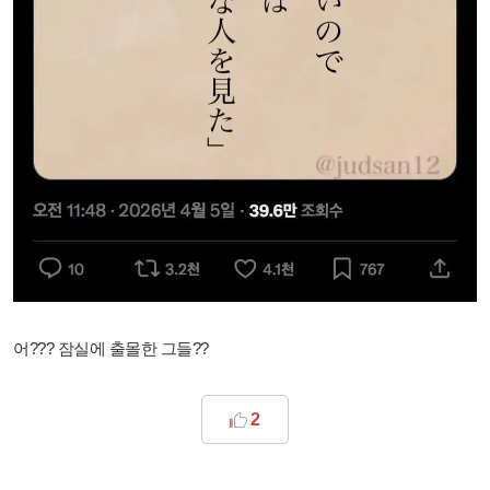
어??? 잠실에 출몰한 그들??
2