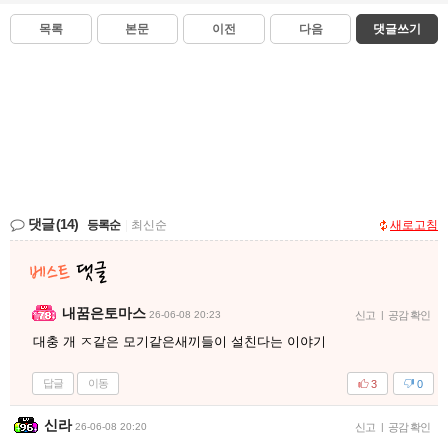
목록
본문
이전
다음
댓글쓰기
댓글
(14)
등록순
|
최신순
새로고침
내꿈은토마스
26-06-08 20:23
신고
|
공감 확인
대충 개 ㅈ같은 모기같은새끼들이 설친다는 이야기
답글
이동
3
0
신라
26-06-08 20:20
신고
|
공감 확인