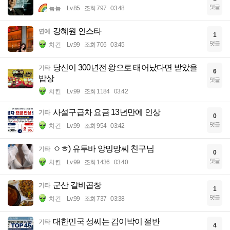
댓글
뇸뇸
Lv.85
조회 797
03:48
강혜원 인스타
연예
1
댓글
치킨
Lv.99
조회 706
03:45
당신이 300년전 왕으로 태어났다면 받았을
기타
6
밥상
댓글
치킨
Lv.99
조회 1184
03:42
사설구급차 요금 13년만에 인상
기타
0
댓글
치킨
Lv.99
조회 954
03:42
ㅇㅎ) 유투바 앙밍망씨 친구님
기타
0
댓글
치킨
Lv.99
조회 1436
03:40
군산 갈비곱창
기타
1
댓글
치킨
Lv.99
조회 737
03:38
대한민국 성씨는 김이박이 절반
기타
4