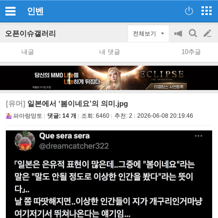
인벤
오픈이슈갤러리
전체보기
공
검
글
지
색
내글
내 댓글
10추글
on/off
쓰
기
[유머]
일본에서 ‘봄이네요’의 의미.jpg
파아랑망토
댓글: 14 개
조회:
6460
추천:
2
2026-06-08 20:19:46