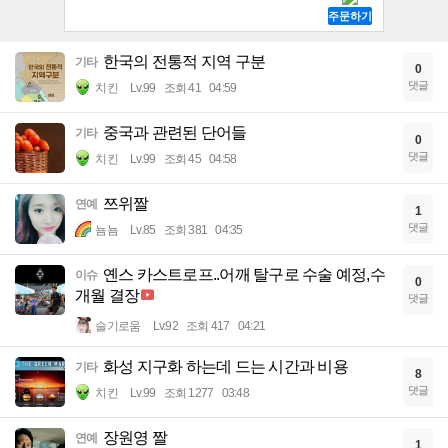
한국의 전통적 지역 구분
기타
0
댓글
치킨
Lv.99
조회 41
04:59
중국과 관련된 단어들
기타
0
댓글
치킨
Lv.99
조회 45
04:58
쯔위짤
연예
1
댓글
뇸뇸
Lv.85
조회 381
04:35
옌스 카스트로프..어깨 탈구로 수술 예정,수
이슈
0
개월 결장
댓글
슬기로움
Lv.92
조회 417
04:21
화성 지구화 하는데 드는 시간과 비용
기타
8
댓글
치킨
Lv.99
조회 1277
03:48
장원영 짤
연예
1