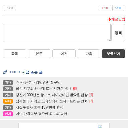
답글
0
0
새로고침
등록
목록
본문
이전
다음
댓글보기
ㅇㅇㄱ 지금 뜨는 글
ㅇㅎ) 유투바 앙밍망씨 친구님
기타
화성 지구화 하는데 드는 시간과 비용
[8]
기타
당신이 300년전 왕으로 태어났다면 받았을 밥상
[6]
기타
남사친과 사귀고 노래방에서 첫데이트하는 만화
[2]
유머
사설구급차 요금 13년만에 인상
기타
이번 안원잘부 경주편 최고의 장면
연예