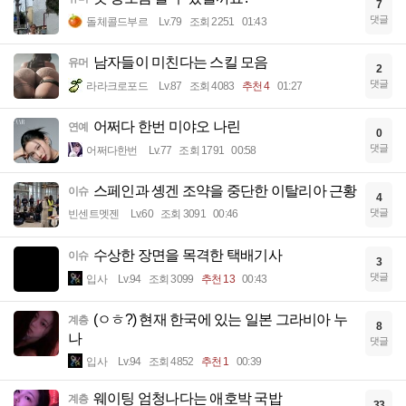
7
댓글
돌체콜드부르
Lv.79
조회 2251
01:43
남자들이 미친다는 스킬 모음
유머
2
댓글
라라크로포드
Lv.87
조회 4083
추천 4
01:27
어쩌다 한번 미야오 나린
연예
0
댓글
어쩌다한번
Lv.77
조회 1791
00:58
스페인과 솅겐 조약을 중단한 이탈리아 근황
이슈
4
댓글
빈센트멧젠
Lv.60
조회 3091
00:46
수상한 장면을 목격한 택배기사
이슈
3
댓글
입사
Lv.94
조회 3099
추천 13
00:43
(ㅇㅎ?) 현재 한국에 있는 일본 그라비아 누
계층
8
나
댓글
입사
Lv.94
조회 4852
추천 1
00:39
웨이팅 엄청나다는 애호박 국밥
계층
33