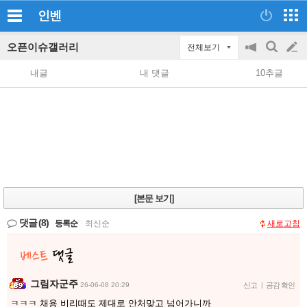
인벤
오픈이슈갤러리
전체보기
공
검
글
지
색
내글
내 댓글
10추글
on/off
쓰
기
[본문 보기]
댓글
(8)
등록순
|
최신순
새로고침
그림자군주
26-06-08 20:29
신고
|
공감 확인
ㅋㅋㅋ 채용 비리때도 제대로 안처맞고 넘어가니까