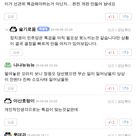
이거 선관위 특검해야하는거 아닌지....완전 개판 만들어 놨네요
답글
1
0
슬기로움
26-06-08 20:39
신고
|
공감 확인
정치권이 민주당은 특검을 아직 필요성 못느끼는것 같습니다만 상황
이 결국 결정을 빠르게 만들 여지가 있어보입니다.
답글
1
0
냐냐뉴뉴뉴
26-06-08 20:39
신고
|
공감 확인
벌여놓은 꼬라지 보니 정원오 당선됐으면 무슨 일이 일어났을지 상상
이 안된다 진짜 소요사태 일어났을듯
답글
1
0
마산호랑이
26-06-08 20:45
신고
|
공감 확인
개인적인생각으로는 특검이 맞는것같은데
답글
2
0
롯데검
26-06-09 14:11
신고
|
공감 확인