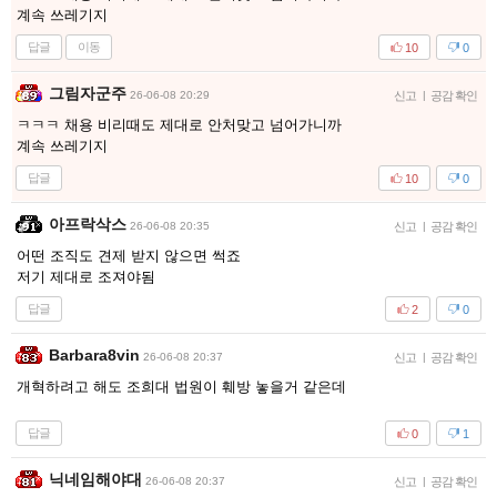
계속 쓰레기지
답글
이동
10
0
그림자군주
26-06-08 20:29
신고
|
공감 확인
ㅋㅋㅋ 채용 비리때도 제대로 안처맞고 넘어가니까
계속 쓰레기지
답글
10
0
아프락삭스
26-06-08 20:35
신고
|
공감 확인
어떤 조직도 견제 받지 않으면 썩죠
저기 제대로 조져야됨
답글
2
0
Barbara8vin
26-06-08 20:37
신고
|
공감 확인
개혁하려고 해도 조희대 법원이 훼방 놓을거 같은데
답글
0
1
닉네임해야대
26-06-08 20:37
신고
|
공감 확인