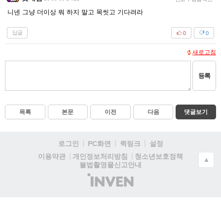
니넨 그냥 더이상 뭐 하지 말고 목씻고 기다려라
답글
0
0
새로고침
등록
목록
본문
이전
다음
댓글보기
로그인
PC화면
퀵링크
설정
청소년보호정책
이용약관
개인정보처리방침
▲
불법촬영물신고안내
(주)
인
벤