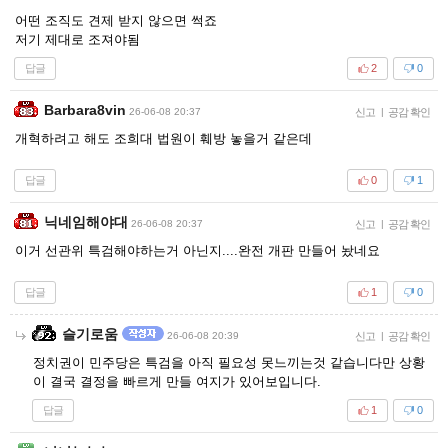
어떤 조직도 견제 받지 않으면 썩죠
저기 제대로 조져야됨
답글
2
0
Barbara8vin
26-06-08 20:37
신고
|
공감 확인
개혁하려고 해도 조희대 법원이 훼방 놓을거 같은데
답글
0
1
닉네임해야대
26-06-08 20:37
신고
|
공감 확인
이거 선관위 특검해야하는거 아닌지....완전 개판 만들어 놨네요
답글
1
0
슬기로움
26-06-08 20:39
신고
|
공감 확인
정치권이 민주당은 특검을 아직 필요성 못느끼는것 같습니다만 상황
이 결국 결정을 빠르게 만들 여지가 있어보입니다.
답글
1
0