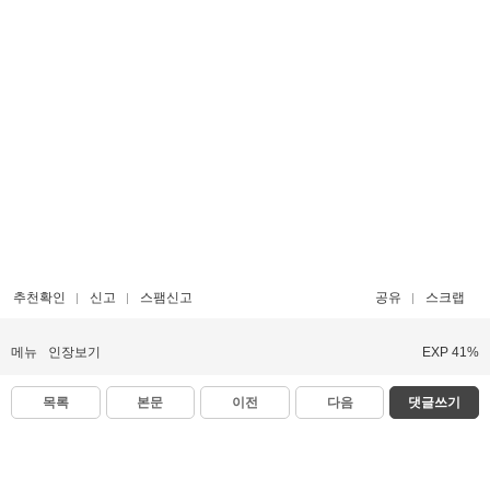
추천확인
신고
스팸신고
공유
스크랩
메뉴
인장보기
EXP 41%
목록
본문
이전
다음
댓글쓰기