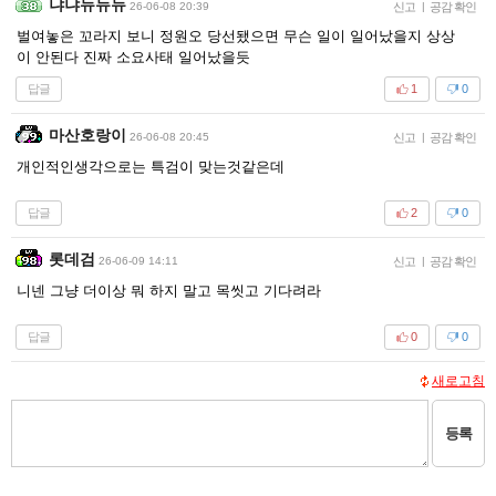
냐냐뉴뉴뉴
26-06-08 20:39
신고
|
공감 확인
벌여놓은 꼬라지 보니 정원오 당선됐으면 무슨 일이 일어났을지 상상
이 안된다 진짜 소요사태 일어났을듯
답글
1
0
마산호랑이
26-06-08 20:45
신고
|
공감 확인
개인적인생각으로는 특검이 맞는것같은데
답글
2
0
롯데검
26-06-09 14:11
신고
|
공감 확인
니넨 그냥 더이상 뭐 하지 말고 목씻고 기다려라
답글
0
0
새로고침
등록