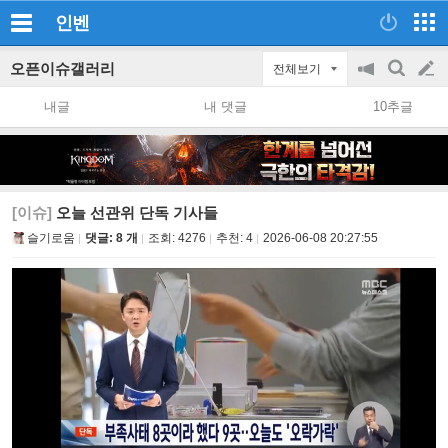
인벤
오픈이슈갤러리
전체보기
공
검
글
지
색
내글
내 댓글
10추글
on/off
쓰
기
[이슈]
오늘 선관위 단독 기사들
슬기로움
댓글: 8 개
조회:
4276
추천:
4
2026-06-08 20:27:55