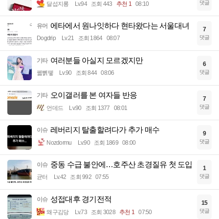
댓글
달섭지롱
Lv.94
조회 443
추천 1
08:10
에타에서 원나잇하다 현타왔다는 서울대녀
유머
7
댓글
Dogdrip
Lv.21
조회 1864
08:07
여러분들 아실지 모르겠지만
기타
6
댓글
꿻뻵뗗
Lv.90
조회 844
08:06
오이갤러를 본 여자들 반응
기타
7
댓글
언데드
Lv.90
조회 1377
08:01
레버리지 탈출할려다가 추가 매수
이슈
9
댓글
Nozdormu
Lv.90
조회 1869
08:00
중동 수급 불안에…호주산 초경질유 첫 도입
이슈
1
댓글
균터
Lv.42
조회 992
07:55
성접대후 경기전적
이슈
15
댓글
왜구김당
Lv.73
조회 3028
추천 1
07:50