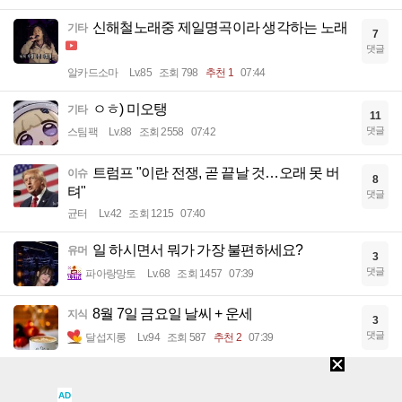
신해철노래중 제일명곡이라 생각하는 노래
기타
7
댓글
알카드소마
Lv.85
조회 798
추천 1
07:44
ㅇㅎ) 미오탱
기타
11
댓글
스팀팩
Lv.88
조회 2558
07:42
트럼프 "이란 전쟁, 곧 끝날 것…오래 못 버
이슈
8
텨"
댓글
균터
Lv.42
조회 1215
07:40
일 하시면서 뭐가 가장 불편하세요?
유머
3
댓글
파아랑망토
Lv.68
조회 1457
07:39
8월 7일 금요일 날씨 + 운세
지식
3
댓글
달섭지롱
Lv.94
조회 587
추천 2
07:39
낭만 그 자체였던 어느 부부이야기
기타
6
AD
댓글
파아랑망토
Lv.68
조회 2576
추천 6
07:34