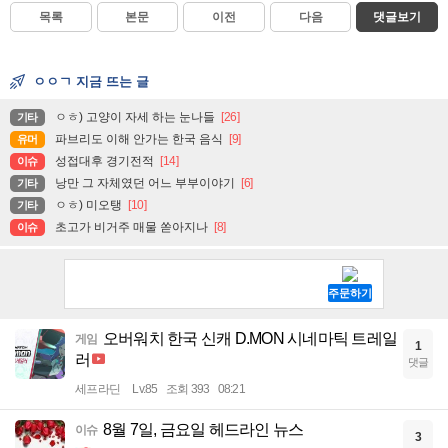
목록
본문
이전
다음
댓글보기
ㅇㅇㄱ 지금 뜨는 글
ㅇㅎ) 고양이 자세 하는 눈나들
[26]
기타
파브리도 이해 안가는 한국 음식
[9]
유머
성접대후 경기전적
[14]
이슈
낭만 그 자체였던 어느 부부이야기
[6]
기타
ㅇㅎ) 미오탱
[10]
기타
초고가 비거주 매물 쏟아지나
[8]
이슈
오버워치 한국 신캐 D.MON 시네마틱 트레일
게임
1
러
댓글
세프라딘
Lv.85
조회 393
08:21
8월 7일, 금요일 헤드라인 뉴스
이슈
3