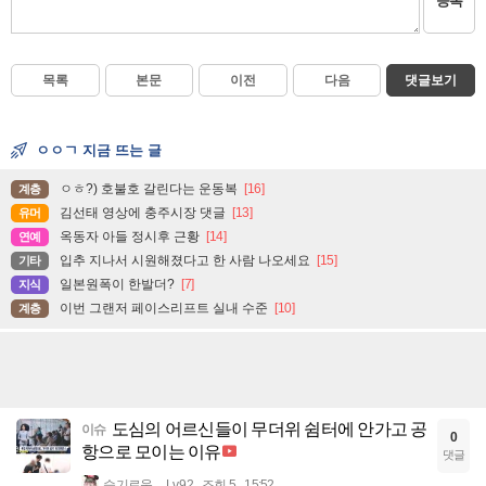
등록
목록
본문
이전
다음
댓글보기
ㅇㅇㄱ 지금 뜨는 글
ㅇㅎ?) 호불호 갈린다는 운동복
[16]
계층
김선태 영상에 충주시장 댓글
[13]
유머
옥동자 아들 정시후 근황
[14]
연예
입추 지나서 시원해졌다고 한 사람 나오세요
[15]
기타
일본원폭이 한발더?
[7]
지식
이번 그랜저 페이스리프트 실내 수준
[10]
계층
도심의 어르신들이 무더위 쉼터에 안가고 공
이슈
0
항으로 모이는 이유
댓글
슬기로움
Lv.92
조회 5
15:52