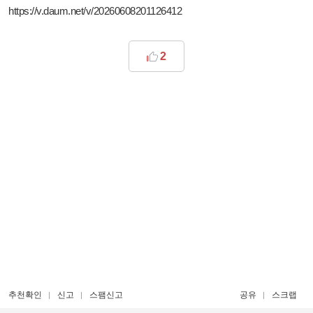
https://v.daum.net/v/20260608201126412
2
추천확인
신고
스팸신고
공유
스크랩