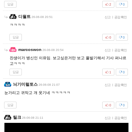
답글
2
0
디월트
26-06-08 20:51
신고
|
공감 확인
ㅋㅋㅋㅋ
답글
0
0
marcoswon
26-06-08 20:54
신고
|
공감 확인
잔생이가 병신인 이유임. 보고싶은거만 보고 풀발기해서 기사 퍼나르
고ㅋㅋㅋ
답글
1
0
늬기미럴토스
26-06-08 21:07
신고
|
공감 확인
눈가리고 귀막고 개 웃기네 ㅋㅋㅋㅋㅋ
답글
0
0
틸크
26-06-08 21:11
신고
|
공감 확인