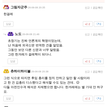
그림자군주
26-06-08 20:35
신고
|
공감 확인
한걸레
답글
2
0
노도
26-06-08 21:46
신고
|
공감 확인
초창기는 진짜 언론계의 혁명이었는데,
난 처음에 외국신문 번역한 건줄 알았음.
그동안 보던 다른 신문과 너무 달랐음.
그런 한겨레가 걸레짝이 되다니.
답글
1
0
츄하이하이볼
26-06-08 20:38
신고
|
공감 확인
그런 식으로 따지면 후임 총리를 정치 안하고 일만 할 사람이라
고 한 건 김총리 디스했다고 해석할 수도 있는 건데.. 😑
다들 아전인수격 해석은 자제했으면 합니다. 한겨레에는 별 기대 안 하구
요.
답글
2
0