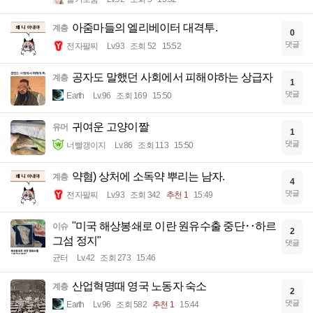
아줌마들의 엘리베이터 대격투.
계층
0
댓글
전자팔찌
Lv.93
조회 52
15:52
공자도 말했던 사회에서 피해야하는 상급자
계층
1
댓글
Earth
Lv.96
조회 169
15:50
귀여운 고양이짤
유머
1
댓글
너빨갱이지
Lv.86
조회 113
15:50
약혐) 상처에 소독약 뿌리는 남자.
계층
4
댓글
전자팔찌
Lv.93
조회 342
추천 1
15:49
"미국 해상봉쇄로 이란 원유수출 중단‥하르
이슈
2
그섬 정지"
댓글
균터
Lv.42
조회 273
15:46
산업혁명때 영국 노동자 숙소
계층
2
댓글
Earth
Lv.96
조회 582
추천 1
15:44