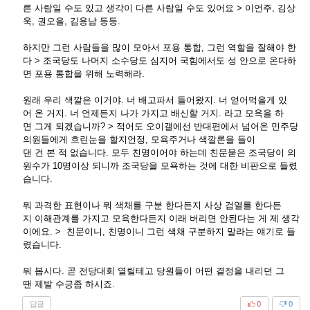
른 사람일 수도 있고 생각이 다른 사람일 수도 있어요 > 이언주, 김상
욱, 권오을, 김용남 등등.
하지만 그런 사람들을 많이 모아서 포용 통합, 그런 역할을 잘해야 한
다 > 조국당도 나머지 소수당도 심지어 국힘에서도 성 안으로 온다하
면 포용 통합을 위해 노력해라.
원래 우리 색깔은 이거야. 너 배고파서 들어왔지. 너 얻어먹을게 있
어 온 거지. 너 언제든지 나가 가지고 배신할 거지. 라고 모욕을 하
면 그게 되겠습니까? > 적어도 오이갤에선 반대편에서 넘어온 민주당
의원들에게 흐린눈을 할지언정, 모욕주거나 색깔론을 들이
댄 건 본 적 없습니다. 모두 친명이어야 하는데 친문묻은 조국당이 의
원수가 10명이상 되니까 조국당을 모욕하는 것에 대한 비판으로 들렸
습니다.
뭐 과격한 표현이나 뭐 색채를 구분 한다든지 사상 검열를 한다든
지 이해관계를 가지고 모욕한다든지 이래 버리면 안된다는 게 제 생각
이에요. > 친문이니, 친명이니 그런 색채 구분하지 말라는 얘기로 들
렸습니다.
뭐 봅시다. 곧 전당대회 열릴테고 당원들이 어떤 결정을 내리던 그
땐 제발 수긍좀 하시죠.
답글
0
0