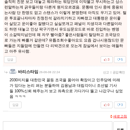
솔직히 친문 보고 대놓고 뭐라하는 워딩인데 이악물고 무시하는고 상스
런말하는게 긁우들이랑 다른게 뭔지모르겠음. 문통때 인사 중에 중용되
는사람 단 한명도 없고 스탠스가 이렇게 분명한데 아직도 우기고 있어. 털
은 투표끝나자마자 친청친석 갈라치기하고 자빠졌고 대통령은 운이좋
아 살았고 운이좋아 잘됐다고 실실쪼개고 패널이 지생각과 다른말이라
도 하면 대놓고 인상 팍구기면서 유도심문모드로 바로 진입하는 벤뎅
이 소갈딱지넘인데 왜 자꾸 빨아줌? 좋은사람들이 탈당하고 조국당으
로 가는게 빠를거 같은데? 유튭조회수좋아요도 요즘 겁나시원찮드만 문
빠들은 지들맘에 안들면 다 리박견으로 모는게 잠실에서 보이는 애들하
고 아주 유사함.
답글
3
5
바리스타임
26-06-08 22:24
신고
|
공감 확인
2030지지율 대한민국 꼴등 조국을 품어야 확장이고 민주당에 미래
가 있다는 논리 펴는 분들하며 김용남과 대립각이니 조선발 기사
들 100%신뢰 해주는거 보고 좌측으로 가다가다 뚫고 나갔구나 싶었
음 ㅋㅋㅋ
답글
0
3
새로고침