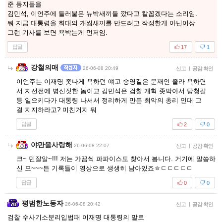
준 동지들을
김민석, 이언주에 들러붙은 뉴박새끼들 깠다고 칼꼽겠다는 소리임.
뭐 지금 대통령을 희대의 개씹새끼를 만드려고 작정한게 아닌이상
그런 기사를 보면 욕박는게 먼저임.
답글
17
1
강철의매
26-06-08 20:49
신고
|
공감 확인
이언주는 이재명 좃나게 욕하던 얘고 송영길은 문재인 졸라 욕하면
서 지선전에 병신짓한 놈이고 김민석은 검찰 개혁 좃박아서 당청갈
등 일으키다가 대통령 나서서 정리하게 만든 최악의 총리 인대 그
걸 지지하라고? 미친거지 뭐
답글
2
0
야만을사랑해
26-06-08 22:07
신고
|
공감 확인
크~ 민잘알~!!! 저는 가끔씩 파파이스도 찾아서 봅니다. 거기에 말씀하
신 모~~~든 기록들이 영상으로 생생히 남아있죠ㅎㄷㄷㄷㄷㄷ
답글
0
0
평범한노동자
26-06-08 20:42
신고
|
공감 확인
검찰 수사기소분리입법때 이재명 대통령의 말로