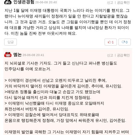
인생은경험
26-06-08 20:40
신고
|
공감 확인
지난 1월 달에 이재명 대통령이 국회가 느리다 라는 이야기를 했지요. 그
랬더니 뉴이재명 새끼들이 정청래가 일을 안 한다고 지랄발광을 했잖습
니까. 그 것과 같은 거죠. 오늘도 큰 그림을 이야기했을 뿐인 데 이거 정청
래 대표를 겨냥한 거라고 상상의 나래를 펼치며 내뇌망상 환자가 되더이
다. 미친 놈들 진짜 전부 아웃시켜야 해요.
답글
1
0
멤논
26-06-08 20:41
신고
|
공감 확인
지 뇌피셜로 기사쓴 기자도. 그거 들고 신난다고 퍼나른 병신들도
민주당사를 아예 모르는거.
> 이재명이 경선에서 선넘고 오렌지 띠두르고 날리친 후에,
거의 바닥까지 떨어진 이재명을 끌어준게 김어준, 추미애, 유시민임.
>애당초 정통들 출신이라 대놓고 손잡고 가도 됐었는데
다시 일어설 때까지 선과 의리를 지킨게 정청래임.
> 이재명이 낙선했을때 다시 이재명 중심으로 모일때까지
최전선에서 버틴게 김어준, 유시민임.
> 이재명이 검찰손에 떨어져서 당대표직도 위태로울때
온몸으로 탱킹해준게 정청래, 가장 앞에서 싸워준게 유시민, 김어준임.
이재명의 발언을 곡해한 그 기사는 이재명이 자기 힘들때 지켜주고 버텨