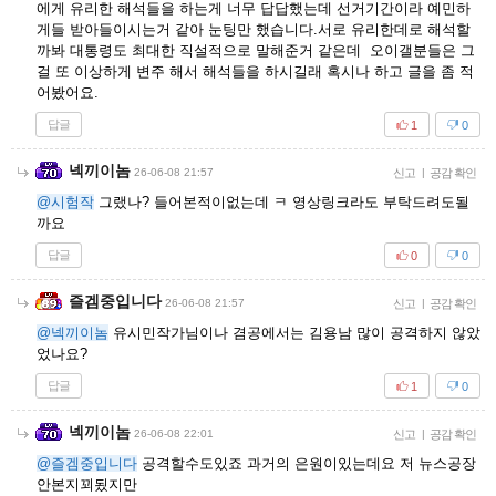
에게 유리한 해석들을 하는게 너무 답답했는데 선거기간이라 예민하
게들 받아들이시는거 같아 눈팅만 했습니다.서로 유리한데로 해석할
까봐 대통령도 최대한 직설적으로 말해준거 같은데 오이갤분들은 그
걸 또 이상하게 변주 해서 해석들을 하시길래 혹시나 하고 글을 좀 적
어봤어요.
답글
1
0
넥끼이놈
26-06-08 21:57
신고
|
공감 확인
@시험작
그랬나? 들어본적이없는데 ㅋ 영상링크라도 부탁드려도될
까요
답글
0
0
즐겜중입니다
26-06-08 21:57
신고
|
공감 확인
@넥끼이놈
유시민작가님이나 겸공에서는 김용남 많이 공격하지 않았
었나요?
답글
1
0
넥끼이놈
26-06-08 22:01
신고
|
공감 확인
@즐겜중입니다
공격할수도있죠 과거의 은원이있는데요 저 뉴스공장
안본지꾀됬지만