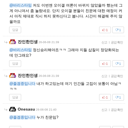
@바리스타임
저도 이번엔 오이갤 여론이 바뀌지 않았을까 했는데 그
게 아니여서 좀 놀랐네요. 단지 오이갤 분들이 친문에 대한 애정이 커
서 아직 제대로 직시 하지 못하신다고 봅니다. 시간이 해결해 주지 않
을까요
답글
1
1
잔인한인생
26-06-08 21:39
신고
|
공감 확인
@바리스타임
정신승리해야죠ㅋㅋ 그래야 지들 삽질이 정당화되는
데 안그래요?
답글
1
1
잔인한인생
26-06-08 21:39
신고
|
공감 확인
@즐겜중입니다
내가 하고있는데 여기 인간들 고집이 보통이 아님ㅋ
ㅋㅋ
답글
1
1
Onesasu
26-06-08 21:40
신고
|
공감 확인
@즐겜중입니다
누가 친문임?