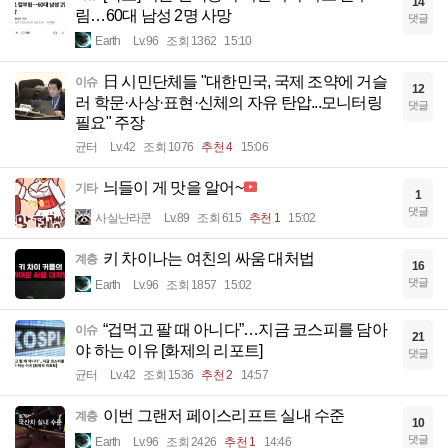
14
림…60대 남성 2명 사망
댓글
Earth
Lv.96
조회 1362
15:10
日 시민단체들 "대한민국, 국제 조약에 거슬
이슈
12
러 학문·사상·표현·신체의 자유 탄압...모니터링
댓글
필요" 주장
균터
Lv.42
조회 1076
추천 4
15:06
늬들이 게 맛을 알어~
기타
1
댓글
사실난라쿤
Lv.89
조회 615
추천 1
15:02
키 차이나는 여친의 싸움 대처법
계층
16
댓글
Earth
Lv.96
조회 1857
15:02
“겁먹고 팔 때 아니다”…지금 코스피를 담아
이슈
21
야 하는 이유 [화제의 리포트]
댓글
균터
Lv.42
조회 1536
추천 2
14:57
이번 그랜저 페이스리프트 실내 수준
계층
10
댓글
Earth
Lv.96
조회 2426
추천 1
14:46