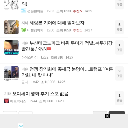
의)
댓글
평온한하늘
Lv.82
조회 1230
추천 5
14:29
헤링본 기어에 대해 알아보자
지식
5
댓글
너빨갱이지
Lv.86
조회 1658
추천 1
14:27
부산테크노파크 비위 무더기 적발..복무기강
이슈
1
빨간불 / KNN
댓글
아이스티이
Lv.32
조회 816
14:27
전쟁 장기화에 美세금 눈덩이…트럼프 "여론
이슈
9
악화, 내 탓 아냐"
댓글
균터
Lv.42
조회 1093
14:25
오디세이 영화 후기 스포 없음
기타
1
댓글
아브락사스
Lv.44
조회 1331
14:20
최근
다음
검색
글쓰기
AD