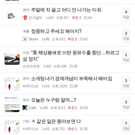
주말에 차 끌고 어디 안 나가는 이유.
유머
4
댓글
전자팔찌
Lv.93
조회 617
추천 1
15:44
정중하고 주세요 해야지?
계층
2
댓글
Blume
Lv.86
조회 431
추천 2
15:43
"美 해상봉쇄로 이란 원유수출 중단…하르그
이슈
1
섬 정지"
댓글
빈센트멧젠
Lv.60
조회 436
15:39
소개팅녀가 경제개념이 부족해서 헤어짐
유머
3
댓글
하루5프로
Lv.50
조회 1028
15:38
오늘은 누구랑 잘까....?
유머
3
댓글
Earth
Lv.96
조회 1011
추천 1
15:36
ㅈ 같은 일은 뜯어보면 다
기타
7
댓글
하루5프로
Lv.50
조회 751
추천 1
15:35