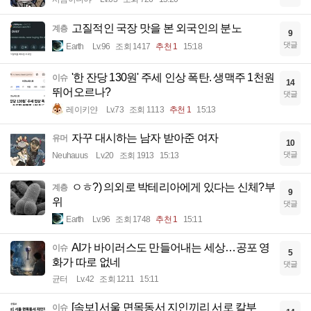
고질적인 국장 맛을 본 외국인의 분노
계층
9
댓글
Earth
Lv.96
조회 1417
추천 1
15:18
'한 잔당 130원' 주세 인상 폭탄. 생맥주 1천원
이슈
14
뛰어오르나?
댓글
레이키얀
Lv.73
조회 1113
추천 1
15:13
자꾸 대시하는 남자 받아준 여자
유머
10
댓글
Neuhauus
Lv.20
조회 1913
15:13
ㅇㅎ?) 의외로 박테리아에게 있다는 신체?부
계층
9
위
댓글
Earth
Lv.96
조회 1748
추천 1
15:11
AI가 바이러스도 만들어내는 세상…공포 영
이슈
5
화가 따로 없네
댓글
균터
Lv.42
조회 1211
15:11
[속보] 서울 면목동서 지인끼리 서로 칼부
이슈