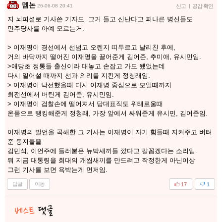
멤논
26-06-08 20:41
신고
|
공감 확인
지 뇌피셜로 기사쓴 기자도. 그거 들고 신난다고 퍼나른 병신들도
민주당사를 아예 모르는거.
> 이재명이 경선에서 선넘고 오렌지 띠두르고 날리친 후에,
거의 바닥까지 떨어진 이재명을 끌어준게 김어준, 추미애, 유시민임.
>애당초 정통들 출신이라 대놓고 손잡고 가도 됐었는데
다시 일어설 때까지 선과 의리를 지킨게 정청래임.
> 이재명이 낙선했을때 다시 이재명 중심으로 모일때까지
최전선에서 버틴게 김어준, 유시민임.
> 이재명이 검찰손에 떨어져서 당대표직도 위태로울때
온몸으로 탱킹해준게 정청래, 가장 앞에서 싸워준게 유시민, 김어준임.
이재명의 발언을 곡해한 그 기사는 이재명이 자기 힘들때 지켜주고 버텨
준 동지들을
김민석, 이언주에 들러붙은 뉴박새끼들 깠다고 칼꼽겠다는 소리임.
뭐 지금 대통령을 희대의 개씹새끼를 만드려고 작정한게 아닌이상
그런 기사를 보면 욕박는게 먼저임.
답글
이동
17
1