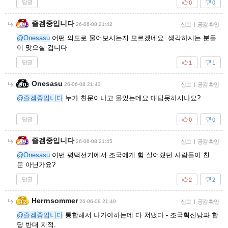
답글
0
0
즐겜중입니다
26-06-08 21:42
신고
|
공감 확인
@Onesasu
어떤 의도로 물어보시는지 모르겠네요 .생각하시는 분들
이 맞으실 겁니다
답글
1
1
Onesasu
26-06-08 21:43
신고
|
공감 확인
@즐겜중입니다
누가 친문이냐고 물었는데요 대답못하시나요?
답글
0
0
즐겜중입니다
26-06-08 21:45
신고
|
공감 확인
@Onesasu
이번 평택선거에서 조국에게 힘 실어줬던 사람들이 친
문 아닌가요?
답글
2
2
Herrnsommer
26-06-08 21:49
신고
|
공감 확인
@즐겜중입니다
통합해서 나가야하는데 다 쳐냈다 - 조국혁신당과 합
당 반대 지적.