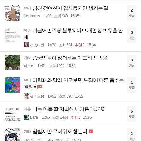
남친 전여친이 입사동기면 생기는 일
유머
2
댓글
Neuhauus
Lv.20
조회 960
15:35
더불어민주당 블루웨이브 개인정보 유출 안
이슈
0
내
댓글
진겟타원
Lv.70
조회 534
추천 1
15:34
중국인들이 싫어하는 대표적인 인물
기타
3
댓글
파노키
Lv.51
조회 1009
15:32
어릴때와 달리 지금보면 느낌이 다른 춤추는
유머
1
젤라비
댓글
슬기로움
Lv.92
조회 390
15:29
나는 아들 딸 차별해서 키운다.JPG
계층
6
댓글
Earth
Lv.96
조회 1424
추천 3
15:25
열받지만 무서워서 참는다.
기타
2
댓글
사람아니야
Lv.63
조회 726
15:20