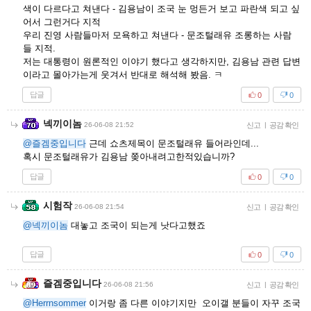
색이 다르다고 쳐낸다 - 김용남이 조국 눈 멍든거 보고 파란색 되고 싶
어서 그런거다 지적
우리 진영 사람들마저 모욕하고 쳐낸다 - 문조털래유 조롱하는 사람
들 지적.
저는 대통령이 원론적인 이야기 했다고 생각하지만, 김용남 관련 답변
이라고 몰아가는게 웃겨서 반대로 해석해 봤음. ㅋ
답글
0
0
넥끼이놈
26-06-08 21:52
신고
|
공감 확인
@즐겜중입니다
근데 쇼츠제목이 문조털래유 들어라인데...
혹시 문조털래유가 김용남 쫒아내려고한적있습니까?
답글
0
0
시험작
26-06-08 21:54
신고
|
공감 확인
@넥끼이놈
대놓고 조국이 되는게 낫다고했죠
답글
0
0
즐겜중입니다
26-06-08 21:56
신고
|
공감 확인
@Herrnsommer
이거랑 좀 다른 이야기지만 오이갤 분들이 자꾸 조국