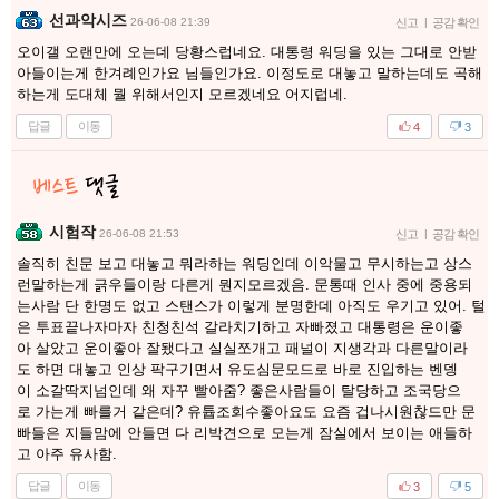
선과악시즈
26-06-08 21:39
신고
|
공감 확인
오이갤 오랜만에 오는데 당황스럽네요. 대통령 워딩을 있는 그대로 안받
아들이는게 한겨례인가요 님들인가요. 이정도로 대놓고 말하는데도 곡해
하는게 도대체 뭘 위해서인지 모르겠네요 어지럽네.
답글
이동
4
3
시험작
26-06-08 21:53
신고
|
공감 확인
솔직히 친문 보고 대놓고 뭐라하는 워딩인데 이악물고 무시하는고 상스
런말하는게 긁우들이랑 다른게 뭔지모르겠음. 문통때 인사 중에 중용되
는사람 단 한명도 없고 스탠스가 이렇게 분명한데 아직도 우기고 있어. 털
은 투표끝나자마자 친청친석 갈라치기하고 자빠졌고 대통령은 운이좋
아 살았고 운이좋아 잘됐다고 실실쪼개고 패널이 지생각과 다른말이라
도 하면 대놓고 인상 팍구기면서 유도심문모드로 바로 진입하는 벤뎅
이 소갈딱지넘인데 왜 자꾸 빨아줌? 좋은사람들이 탈당하고 조국당으
로 가는게 빠를거 같은데? 유튭조회수좋아요도 요즘 겁나시원찮드만 문
빠들은 지들맘에 안들면 다 리박견으로 모는게 잠실에서 보이는 애들하
고 아주 유사함.
답글
이동
3
5