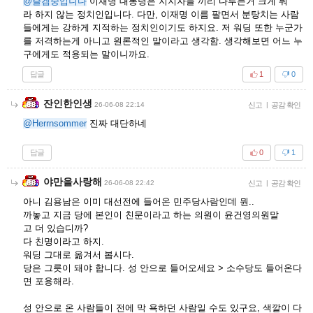
@즐겜중입니다
이재명 대통령은 지지자들 끼리 다투는거 크게 뭐
라 하지 않는 정치인입니다. 다만, 이재명 이름 팔면서 분탕치는 사람
들에게는 강하게 지적하는 정치인이기도 하지요. 저 워딩 또한 누군가
를 저격하는게 아니고 원론적인 말이라고 생각함. 생각해보면 어느 누
구에게도 적용되는 말이니까요.
답글
1
0
잔인한인생
26-06-08 22:14
신고
|
공감 확인
@Herrnsommer
진짜 대단하네
답글
0
1
야만을사랑해
26-06-08 22:42
신고
|
공감 확인
아니 김용남은 이미 대선전에 들어온 민주당사람인데 뭔..
까놓고 지금 당에 본인이 친문이라고 하는 의원이 윤건영의원말
고 더 있습디까?
다 친명이라고 하지.
워딩 그대로 옮겨서 봅시다.
당은 그릇이 돼야 합니다. 성 안으로 들어오세요 > 소수당도 들어온다
면 포용해라.
성 안으로 온 사람들이 전에 막 욕하던 사람일 수도 있구요, 색깔이 다