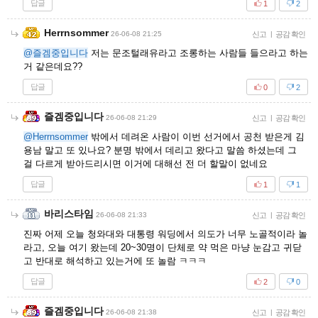
답글
1
2
Herrnsommer
26-06-08 21:25
신고
|
공감 확인
@즐겜중입니다
저는 문조털래유라고 조롱하는 사람들 들으라고 하는
거 같은데요??
답글
0
2
즐겜중입니다
26-06-08 21:29
신고
|
공감 확인
@Herrnsommer
밖에서 데려온 사람이 이번 선거에서 공천 받은게 김
용남 말고 또 있나요? 분명 밖에서 데리고 왔다고 말씀 하셨는데 그
걸 다르게 받아드리시면 이거에 대해선 전 더 할말이 없네요
답글
1
1
바리스타임
26-06-08 21:33
신고
|
공감 확인
진짜 어제 오늘 청와대와 대통령 워딩에서 의도가 너무 노골적이라 놀
라고, 오늘 여기 왔는데 20~30명이 단체로 약 먹은 마냥 눈감고 귀닫
고 반대로 해석하고 있는거에 또 놀람 ㅋㅋㅋ
답글
2
0
즐겜중입니다
26-06-08 21:38
신고
|
공감 확인