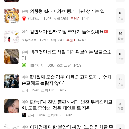
외향형 딸래미와 비행기 타면 생기는 일.
유머
16
댓글
전자팔찌
Lv.93
조회 2369
추천 5
14:44
김민새가 진짜로 당 쪼개기 들어갔네요
이슈
26
댓글
하루5프로
Lv.50
조회 1841
추천 1
14:40
생긴것만봐도 성질 더러워보이는 벌꿀오소
유머
16
리
댓글
너빨갱이지
Lv.86
조회 1824
14:39
6개월째 모습 감춘 이란 최고지도자…"언제
이슈
6
순교해도 놀랍지 않아"
댓글
균터
Lv.42
조회 1131
14:36
[단독] “차 진입 불편해서”…인천 부평감리교
이슈
20
회, 도로 중앙선 ‘검은 페인트’로 지워
댓글
입사
Lv.94
조회 2012
14:32
이재명에 대한 불안의 씨앗.. (노잼 정치글 주
이슈
5