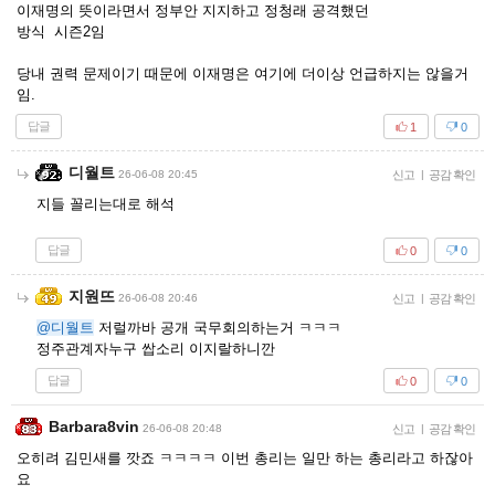
이재명의 뜻이라면서 정부안 지지하고 정청래 공격했던
방식 시즌2임
당내 권력 문제이기 때문에 이재명은 여기에 더이상 언급하지는 않을거
임.
답글
1
0
디월트
26-06-08 20:45
신고
|
공감 확인
지들 꼴리는대로 해석
답글
0
0
지원뜨
26-06-08 20:46
신고
|
공감 확인
@디월트
저럴까바 공개 국무회의하는거 ㅋㅋㅋ
정주관계자누구 쌉소리 이지랄하니깐
답글
0
0
Barbara8vin
26-06-08 20:48
신고
|
공감 확인
오히려 김민새를 깟죠 ㅋㅋㅋㅋ 이번 총리는 일만 하는 총리라고 하잖아
요