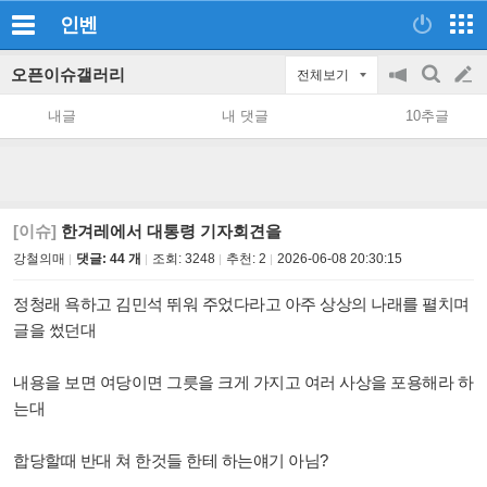
인벤
오픈이슈갤러리
전체보기
공
검
글
지
색
내글
내 댓글
10추글
on/off
쓰
기
[이슈]
한겨레에서 대통령 기자회견을
강철의매
댓글: 44 개
조회:
3248
추천:
2
2026-06-08 20:30:15
정청래 욕하고 김민석 뛰워 주었다라고 아주 상상의 나래를 펼치며
글을 썼던대
내용을 보면 여당이면 그릇을 크게 가지고 여러 사상을 포용해라 하
는대
합당할때 반대 쳐 한것들 한테 하는얘기 아님?