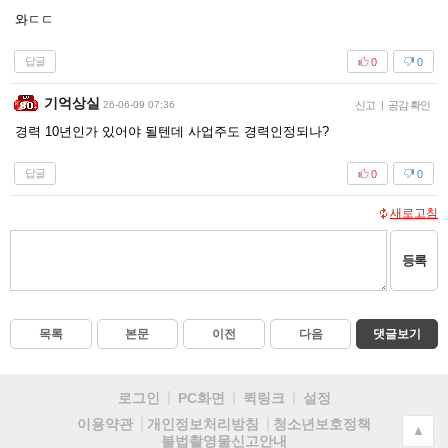
와ㄷㄷ
답글
0
0
기억상실
26-06-09 07:36
신고
|
공감 확인
경력 10년인가 있어야 될텐데 사업주도 경력인정되나?
답글
0
0
새로고침
등록
목록
본문
이전
다음
댓글보기
로그인
PC화면
퀵링크
설정
청소년보호정책
이용약관
개인정보처리방침
▲
불법촬영물신고안내