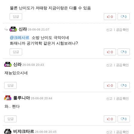
물론 난이도가 저때랑 지금이랑은 다를 수 있음
답글
0
0
신라
26-06-08 21:07
신고
|
공감 확인
@크레사르
소방 난이도 극악이네
화재니까 공기역학 같은거 시험보려나?
답글
0
0
신라
26-06-08 20:43
신고
|
공감 확인
재능있으시네
답글
0
0
룰루니아
26-06-08 20:44
신고
|
공감 확인
와.. 쩐다
답글
0
0
비쟈크타르
26-06-08 20:45
신고
|
공감 확인