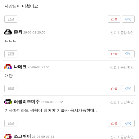
사장님이 미쳤어요
답글
0
0
존윅
26-06-08 20:50
신고
|
공감 확인
ㄷㄷㄷ
답글
0
0
나메크
26-06-08 21:51
신고
|
공감 확인
대단
답글
0
0
러블리즈미주
26-06-08 22:12
신고
|
공감 확인
기사따더라도 경력이 되어야 기술사 응시가능한데..
답글
0
0
쏘고튀어
26-06-09 03:34
신고
|
공감 확인