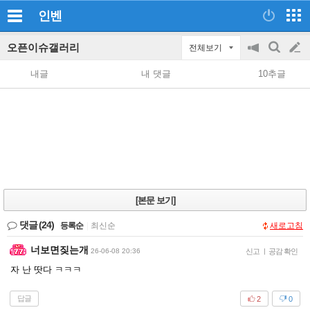
인벤
오픈이슈갤러리
전체보기
공
검
글
지
색
내글
내 댓글
10추글
on/off
쓰
기
[본문 보기]
댓글
(24)
등록순
|
최신순
새로고침
너보면짖는개
26-06-08 20:36
신고
|
공감 확인
자 난 땃다 ㅋㅋㅋ
답글
2
0