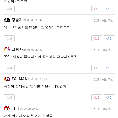
직업이 6개ㅋㅋ
답글
0
0
강슬기
26-06-08 20:37
신고
|
공감 확인
와.... 1기술사도 빡샌데 그 연세에 ㄷㄷㄷㄷ
답글
0
0
그림자
26-06-08 20:39
신고
|
공감 확인
??? : 사장님 똑띠하신데 공부하심 금방따실듯?
답글
0
0
ZALMAN
26-06-08 20:41
신고
|
공감 확인
사장이 천재란걸 알아본 직원의 직언인가!!!!
답글
0
0
애니
26-06-08 20:42
신고
|
공감 확인
저게 얼마나 어려운 건지 설명좀