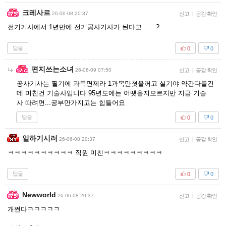
크레사르
26-06-08 20:37
신고
|
공감 확인
전기기사에서 1년만에 전기공사기사가 된다고.......?
답글
0
0
편지쓰는소녀
26-06-09 07:50
신고
|
공감 확인
공사기사는 필기에 과목면제라 1과목만쳣을꺼고 실기야 약간다를건
데 미친건 기술사입니다 95년도에는 어땟을지모르지만 지금 기술
사 따려면...공부만가지고는 힘들어요
답글
0
0
일하기시러
26-06-08 20:37
신고
|
공감 확인
ㅋㅋㅋㅋㅋㅋㅋㅋㅋㅋ 직원 미친ㅋㅋㅋㅋㅋㅋㅋㅋㅋ
답글
0
0
Newworld
26-06-08 20:37
신고
|
공감 확인
개쩐다ㅋㅋㅋㅋㅋ