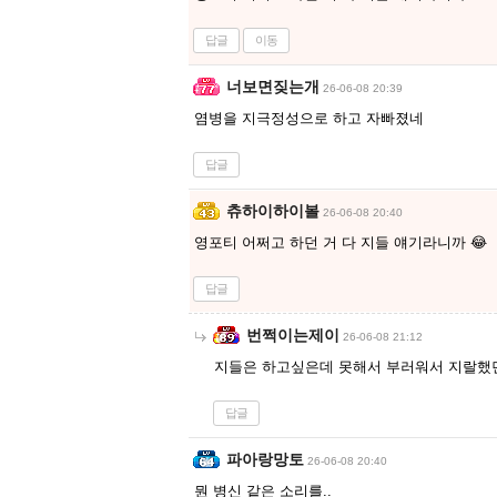
답글
이동
너보면짖는개
26-06-08 20:39
염병을 지극정성으로 하고 자빠졌네
답글
츄하이하이볼
26-06-08 20:40
영포티 어쩌고 하던 거 다 지들 얘기라니까 😂
답글
번쩍이는제이
26-06-08 21:12
지들은 하고싶은데 못해서 부러워서 지랄했
답글
파아랑망토
26-06-08 20:40
뭔 병신 같은 소리를..