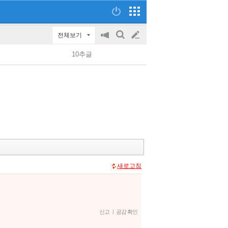
전체보기
공
검
글
지
색
10추글
on/off
쓰
기
새로고침
신고
|
공감 확인