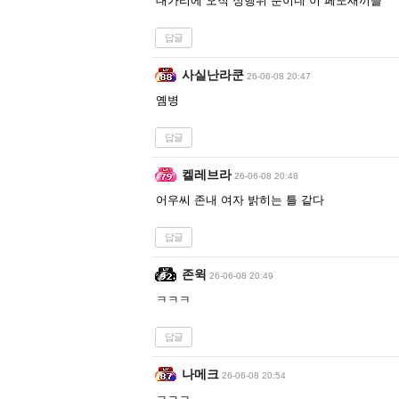
대가리에 오직 성행위 뿐이네 이 페도새끼들
답글
사실난라쿤
26-06-08 20:47
옘병
답글
켈레브라
26-06-08 20:48
어우씨 존내 여자 밝히는 틀 같다
답글
존윅
26-06-08 20:49
ㅋㅋㅋ
답글
나메크
26-06-08 20:54