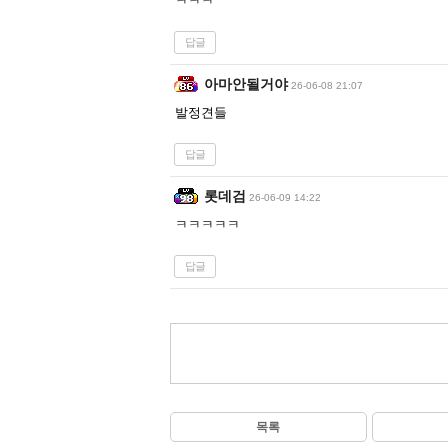
ㅋㅋㅋ
답글
아마안될거야
26-06-08 21:07
발정견들
답글
롯데검
26-06-09 14:22
ㅋㅋㅋㅋㅋ
답글
목록