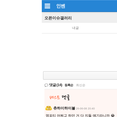
인벤
오픈이슈갤러리
내글
댓글
(14)
등록순
|
최신순
츄하이하이볼
26-06-08 20:40
영포티 어쩌고 하던 거 다 지들 얘기라니까 😂