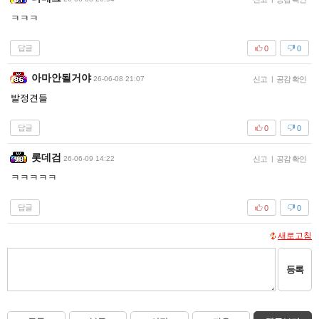
ㅋㅋㅋ
답글
0
0
아마안될거야
26-06-08 21:07
신고
|
공감 확인
발정견들
답글
0
0
롯데검
26-06-09 14:22
신고
|
공감 확인
ㅋㅋㅋㅋㅋ
답글
0
0
새로고침
등록