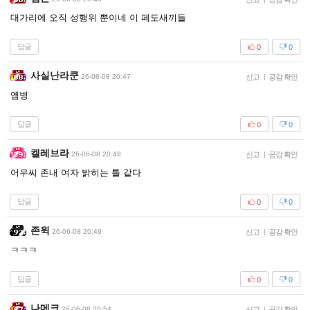
대가리에 오직 성행위 뿐이네 이 페도새끼들
답글
0
0
사실난라쿤
26-06-08 20:47
신고
|
공감 확인
옘병
답글
0
0
켈레브라
26-06-08 20:48
신고
|
공감 확인
어우씨 존내 여자 밝히는 틀 같다
답글
0
0
존윅
26-06-08 20:49
신고
|
공감 확인
ㅋㅋㅋ
답글
0
0
나메크
26-06-08 20:54
신고
|
공감 확인