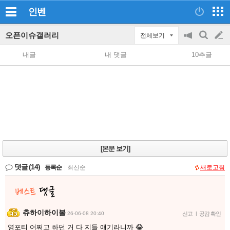
인벤
오픈이슈갤러리
전체보기
공
검
글
지
색
내글
내 댓글
10추글
on/off
쓰
기
[본문 보기]
댓글
(14)
등록순
|
최신순
새로고침
츄하이하이볼
26-06-08 20:40
신고
|
공감 확인
영포티 어쩌고 하던 거 다 지들 얘기라니까 😂