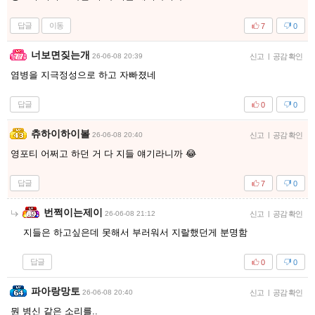
답글
이동
7
0
너보면짖는개
26-06-08 20:39
신고
|
공감 확인
염병을 지극정성으로 하고 자빠졌네
답글
0
0
츄하이하이볼
26-06-08 20:40
신고
|
공감 확인
영포티 어쩌고 하던 거 다 지들 얘기라니까 😂
답글
7
0
번쩍이는제이
26-06-08 21:12
신고
|
공감 확인
지들은 하고싶은데 못해서 부러워서 지랄했던게 분명함
답글
0
0
파아랑망토
26-06-08 20:40
신고
|
공감 확인
뭔 병신 같은 소리를..