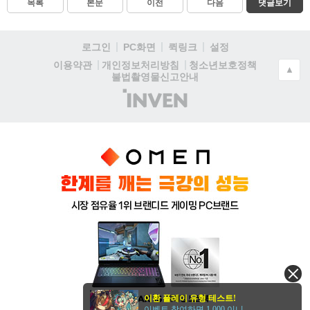
목록
본문
이전
다음
댓글보기
로그인
PC화면
퀵링크
설정
청소년보호정책
이용약관
개인정보처리방침
▲
불법촬영물신고안내
(주)
인
벤
이환 플레이 유형 테스트!
이벤트 참여하면 1,000 이니