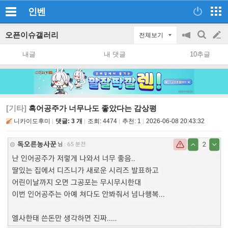
인벤
오픈이슈갤러리
전체보기
공
검
글
지
색
내글
내 댓글
10추글
on/off
쓰
기
[기타]
흑어공주가 너무나도 좋았다는 감상평
니카이도후미
댓글: 3 개
조회:
4474
추천:
1
2026-06-08 20:43:32