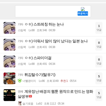
ㅇㅎ) 스트레칭 하는 눈나
기타
1
댓글
스팀팩
Lv.88
조회 346
06:39
ㅇㅎ) 더워서 땀이 많이 났다는 일본 눈나
기타
0
댓글
스팀팩
Lv.88
조회 401
06:38
ㅇㅎ) 스파이더걸
기타
0
댓글
스팀팩
Lv.88
조회 491
06:34
튀김탈수기(탈유기)
기타
5
댓글
너빨갱이지
Lv.86
조회 1049
추천 1
05:54
계유정난 배경의 웹툰 원작으로 만드는 영화
연예
5
살생부
댓글
슬기로움
Lv.92
조회 1112
05:34