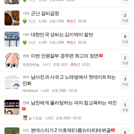
치킨
Lv.99
조회 4086
03:40
군산 갈비곱창
기타
2
댓글
치킨
Lv.99
조회 1459
추천 1
03:38
대한민국 성씨는 김이박이 절반
기타
9
댓글
치킨
Lv.99
조회 1389
추천 1
03:34
이번 안원잘부 경주편 최고의 장면
연예
1
댓글
영원한하늘
Lv.71
조회 1431
추천 2
03:22
남사친과 사귀고 노래방에서 첫데이트하는
유머
3
만화
댓글
Neuhauus
Lv.20
조회 2085
03:18
남친에게 플러팅하는 여자 참교육하는 여친
연예
1
댓글
슬기로움
Lv.92
조회 2680
02:42
분데스리가 2 이호재(다름슈타트)데뷔골
이슈
0