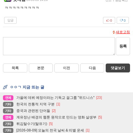
신고
공감 확인
ㅋㅋㅋㅋㅋㅋㅋㅋㅋ
답글
0
0
새로고침
등록
목록
본문
이전
다음
댓글보기
ㅇㅇㄱ 지금 뜨는 글
가을에 데뷔 예정이라는 기독교 걸그룹 "위드니스"
[23]
연예
한국의 전통적 지역 구분
[1]
기타
중국과 관련된 단어들
[2]
기타
계유정난 배경의 웹툰 원작으로 만드는 영화 살생부
[5]
연예
튀김탈수기(탈유기)
[5]
기타
[2026-08-09] 오늘의 전국 날씨 & 띠별 운세
[1]
기타