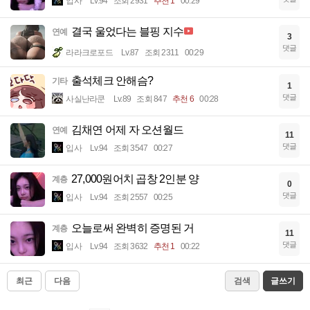
입사
Lv.94
조회 2931
추천 1
00:29
결국 울었다는 블핑 지수
연예
3
댓글
라라크로포드
Lv.87
조회 2311
00:29
출석체크 안해슴?
기타
1
댓글
사실난라쿤
Lv.89
조회 847
추천 6
00:28
김채연 어제 자 오션월드
연예
11
댓글
입사
Lv.94
조회 3547
00:27
27,000원어치 곱창 2인분 양
계층
0
댓글
입사
Lv.94
조회 2557
00:25
오늘로써 완벽히 증명된 거
계층
11
댓글
입사
Lv.94
조회 3632
추천 1
00:22
최근
다음
검색
글쓰기