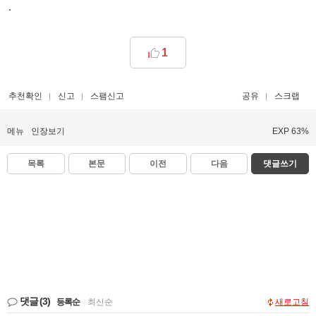
.
1
추천확인
신고
스팸신고
공유
스크랩
메뉴
인장보기
EXP 63%
목록
본문
이전
다음
댓글쓰기
댓글
(3)
등록순
|
최신순
새로고침