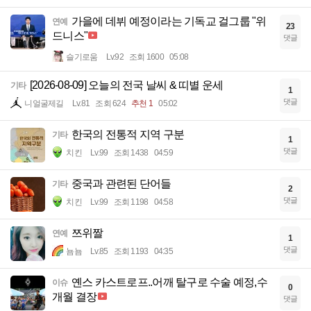
가을에 데뷔 예정이라는 기독교 걸그룹 "위
연예
23
드니스"
댓글
슬기로움
Lv.92
조회 1600
05:08
[2026-08-09] 오늘의 전국 날씨 & 띠별 운세
기타
1
댓글
니얼굴제길
Lv.81
조회 624
추천 1
05:02
한국의 전통적 지역 구분
기타
1
댓글
치킨
Lv.99
조회 1438
04:59
중국과 관련된 단어들
기타
2
댓글
치킨
Lv.99
조회 1198
04:58
쯔위짤
연예
1
댓글
뇸뇸
Lv.85
조회 1193
04:35
옌스 카스트로프..어깨 탈구로 수술 예정,수
이슈
0
개월 결장
댓글