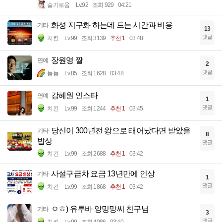
슬기로움
Lv.92
조회 929
04:21
화성 지구화 하는데 드는 시간과 비용
기타
13
댓글
치킨
Lv.99
조회 3139
추천 1
03:48
장원영 짤
연예
2
댓글
뇸뇸
Lv.85
조회 1628
03:48
강혜원 인스타
연예
1
댓글
치킨
Lv.99
조회 1244
추천 1
03:45
당신이 300년전 왕으로 태어났다면 받았을
기타
8
밥상
댓글
치킨
Lv.99
조회 2688
추천 1
03:42
사설구급차 요금 13년만에 인상
기타
1
댓글
치킨
Lv.99
조회 1868
추천 1
03:42
ㅇㅎ) 유투바 앙밍망씨 친구님
기타
3
댓글