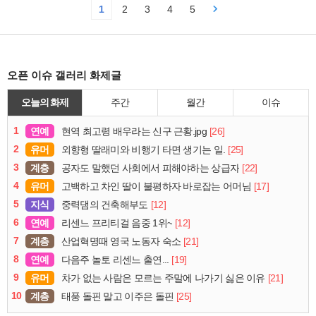
1
2
3
4
5
오픈 이슈 갤러리 화제글
오늘의 화제
주간
월간
이슈
1
연예
[26]
현역 최고령 배우라는 신구 근황.jpg
2
유머
[25]
외향형 딸래미와 비행기 타면 생기는 일.
3
계층
[22]
공자도 말했던 사회에서 피해야하는 상급자
4
유머
[17]
고백하고 차인 딸이 불평하자 바로잡는 어머님
5
지식
[12]
중력댐의 건축해부도
6
연예
[12]
리센느 프리티걸 음중 1위~
7
계층
[21]
산업혁명때 영국 노동자 숙소
8
연예
[19]
다음주 놀토 리센느 출연...
9
유머
[21]
차가 없는 사람은 모르는 주말에 나가기 싫은 이유
10
계층
[25]
태풍 돌핀 말고 이주은 돌핀