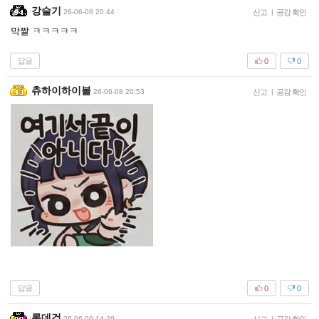
강슬기
26-06-08 20:44
신고
|
공감 확인
막짤 ㅋㅋㅋㅋㅋ
답글
0
0
츄하이하이볼
26-06-08 20:53
신고
|
공감 확인
답글
0
0
롯데검
26-06-09 14:29
|