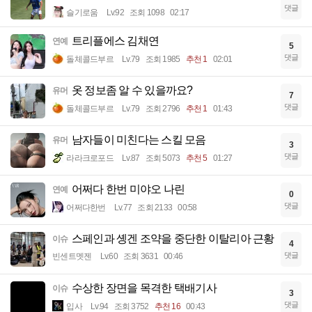
댓글
슬기로움
Lv.92
조회 1098
02:17
트리플에스 김채연
연예
5
댓글
돌체콜드부르
Lv.79
조회 1985
추천 1
02:01
옷 정보좀 알 수 있을까요?
유머
7
댓글
돌체콜드부르
Lv.79
조회 2796
추천 1
01:43
남자들이 미친다는 스킬 모음
유머
3
댓글
라라크로포드
Lv.87
조회 5073
추천 5
01:27
어쩌다 한번 미야오 나린
연예
0
댓글
어쩌다한번
Lv.77
조회 2133
00:58
스페인과 솅겐 조약을 중단한 이탈리아 근황
이슈
4
댓글
빈센트멧젠
Lv.60
조회 3631
00:46
수상한 장면을 목격한 택배기사
이슈
3
댓글
입사
Lv.94
조회 3752
추천 16
00:43