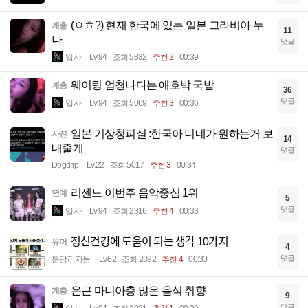
(ㅇㅎ?) 현재 한국에 있는 일본 그라비아 누
계층
11
나
댓글
입사
Lv.94
조회 5832
추천 2
00:39
웨이팅 엄청나다는 애호박 국밥
계층
36
댓글
입사
Lv.94
조회 5069
추천 3
00:36
일본 기상청피셜 :한국아 니네가 원하는거 보
사진
14
내줄게
댓글
Dogdrip
Lv.22
조회 5017
추천 3
00:34
리센느 이번주 음악중심 1위
연예
5
댓글
입사
Lv.94
조회 2316
추천 4
00:33
정신건강에 도움이 되는 생각 10가지
유머
4
댓글
분당리자몽
Lv.62
조회 2892
추천 4
00:33
은근 마니아층 많은 음식 취향
계층
9
댓글