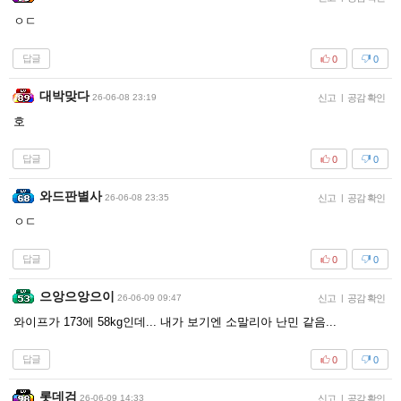
ㅇㄷ
답글
0
0
대박맞다
26-06-08 23:19
신고
|
공감 확인
호
답글
0
0
와드판별사
26-06-08 23:35
신고
|
공감 확인
ㅇㄷ
답글
0
0
으앙으앙으이
26-06-09 09:47
신고
|
공감 확인
와이프가 173에 58kg인데... 내가 보기엔 소말리아 난민 같음...
답글
0
0
롯데검
26-06-09 14:33
신고
|
공감 확인