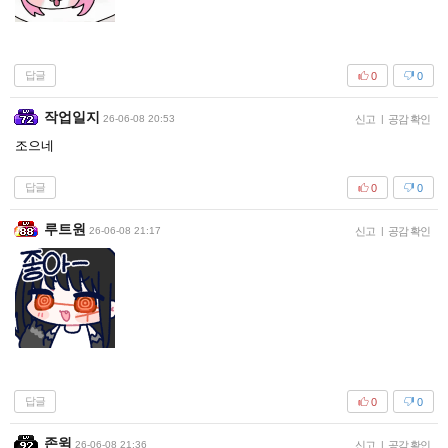
답글
0
0
작업일지
26-06-08 20:53
신고
|
공감 확인
조으네
답글
0
0
루트원
26-06-08 21:17
신고
|
공감 확인
답글
0
0
존윅
26-06-08 21:36
신고
|
공감 확인