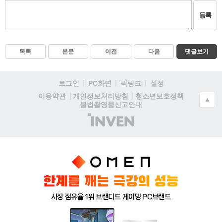
등록
목록
본문
이전
다음
댓글보기
로그인
PC화면
퀵링크
설정
청소년보호정책
이용약관
개인정보처리방침
▲
불법촬영물신고안내
(주)
인
벤