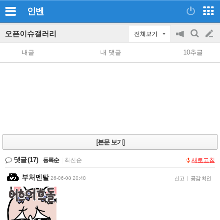
인벤
오픈이슈갤러리
전체보기
공
검
글
지
색
내글
내 댓글
10추글
on/off
쓰
기
[본문 보기]
댓글
(17)
등록순
|
최신순
새로고침
부처멘탈
26-06-08 20:48
신고
|
공감 확인