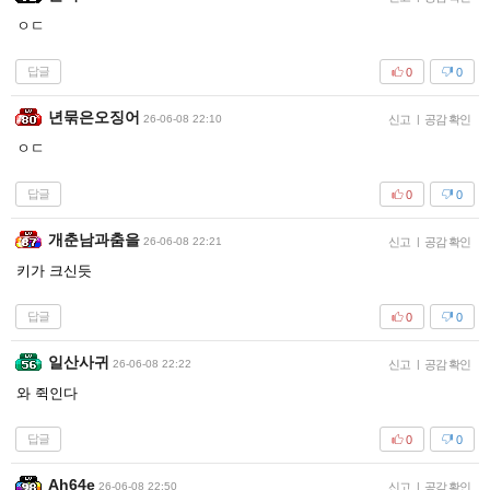
ㅇㄷ
답글
0
0
년묶은오징어
26-06-08 22:10
신고
|
공감 확인
ㅇㄷ
답글
0
0
개춘남과춤을
26-06-08 22:21
신고
|
공감 확인
키가 크신듯
답글
0
0
일산사귀
26-06-08 22:22
신고
|
공감 확인
와 쥑인다
답글
0
0
Ah64e
26-06-08 22:50
신고
|
공감 확인