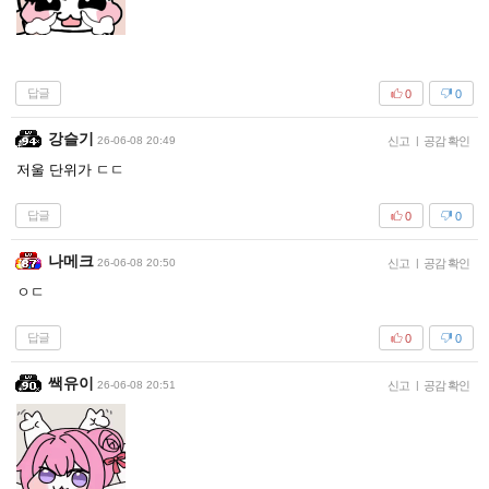
답글
0
0
강슬기
26-06-08 20:49
신고
|
공감 확인
저울 단위가 ㄷㄷ
답글
0
0
나메크
26-06-08 20:50
신고
|
공감 확인
ㅇㄷ
답글
0
0
쌕유이
26-06-08 20:51
신고
|
공감 확인