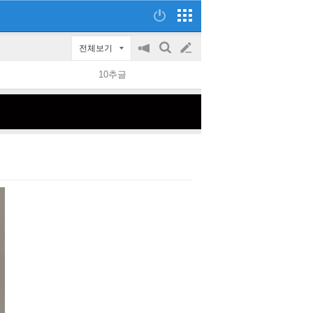
전체보기
공
검
글
지
색
10추글
on/off
쓰
기