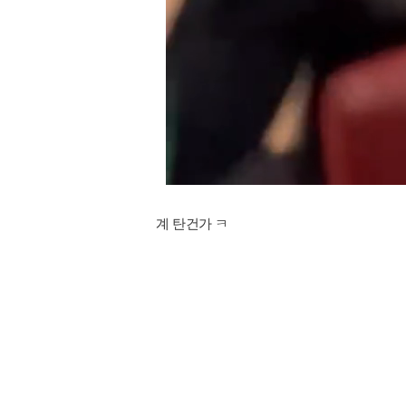
계 탄건가 ㅋ