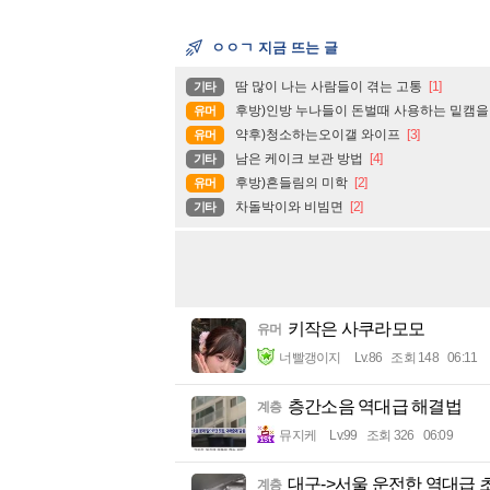
ㅇㅇㄱ 지금 뜨는 글
땀 많이 나는 사람들이 겪는 고통
[1]
기타
후방)인방 누나들이 돈벌때 사용하는 밑캠을
유머
약후)청소하는오이갤 와이프
[3]
유머
남은 케이크 보관 방법
[4]
기타
후방)흔들림의 미학
[2]
유머
차돌박이와 비빔면
[2]
기타
키작은 사쿠라모모
유머
너빨갱이지
Lv.86
조회 148
06:11
층간소음 역대급 해결법
계층
뮤지케
Lv.99
조회 326
06:09
대구->서울 운전한 역대급 
계층