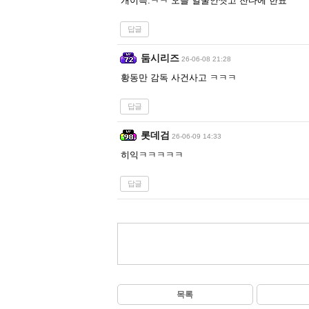
개이득.ㅋㅋ 오늘 얼굴안씻고 잔다에 한표
답글
둠시리즈
26-06-08 21:28
황동만 감독 사건사고 ㅋㅋㅋ
답글
롯데검
26-06-09 14:33
히익ㅋㅋㅋㅋㅋ
답글
목록