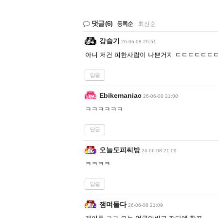
댓글
(6)
등록순
|
최신순
강슬기
26-06-08 20:51
아니 저건 피한사람이 나쁜거지 ㄷㄷㄷㄷㄷㄷ
답글
Ebikemaniac
26-06-08 21:00
ㅋㅋㅋㅋㅋㅋ
답글
오늘도피씨방
26-06-08 21:09
ㅋㅋㅋㅋ
답글
잼며들다
26-06-08 21:09