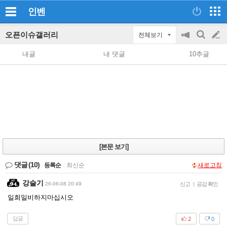
인벤
오픈이슈갤러리
전체보기
공
검
글
지
색
내글
내 댓글
10추글
on/off
쓰
기
[본문 보기]
댓글
(10)
등록순
|
최신순
새로고침
강슬기
26-06-08 20:49
신고
|
공감 확인
일희일비하지마십시오
답글
2
0