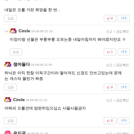
내일은 오를 거란 희망을 한 번...
답글
0
0
Circle
26-06-08 21:10
신고
|
공감 확인
미장이랑 선물은 부릉부릉 오르는중 내일아침까지 봐야겠지만요 ㅎ
답글
1
0
잼며들다
26-06-08 21:05
신고
|
공감 확인
하닉은 아직 한참 이득구간이라 떨어져도 신경도 안쓰고있는데 문제
는 개스닥 물린거 짜증
답글
0
0
Circle
26-06-08 21:10
신고
|
공감 확인
어짜피 오를건데 맘편히있으십쇼 사팔사팔금지
답글
0
0
은지곰
26-06-08 21:20
신고
|
공감 확인