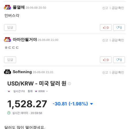
풀열매
26-06-08 20:50
신고
|
공감 확인
인버스각
답글
0
0
아마안될거야
26-06-08 21:00
신고
|
공감 확인
ㅎㄷㄷㄷ
답글
0
0
Softening
26-06-08 21:01
신고
|
공감 확인
달러도 많이 떨어졌네요.