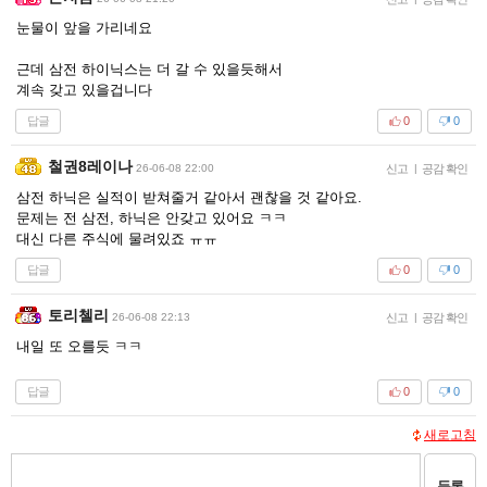
눈물이 앞을 가리네요
근데 삼전 하이닉스는 더 갈 수 있을듯해서
계속 갖고 있을겁니다
답글
0
0
철권8레이나
26-06-08 22:00
신고
|
공감 확인
삼전 하닉은 실적이 받쳐줄거 같아서 괜찮을 것 같아요.
문제는 전 삼전, 하닉은 안갖고 있어요 ㅋㅋ
대신 다른 주식에 물려있죠 ㅠㅠ
답글
0
0
토리첼리
26-06-08 22:13
신고
|
공감 확인
내일 또 오를듯 ㅋㅋ
답글
0
0
새로고침
등록