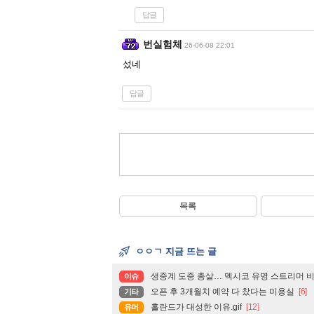
답글
번실험체
26-06-08 22:01
섰네
답글
목록
ㅇㅇㄱ 지금 뜨는 글
생중계 도중 총살… 멕시코 유명 스트리머 
이슈
오픈 후 3개월치 예약 다 찼다는 미용실
[6]
기타
홀란드가 대성한 이유.gif
[12]
유머