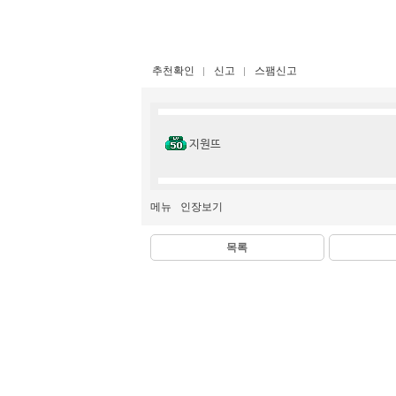
추천확인
신고
스팸신고
지원뜨
메뉴
인장보기
목록