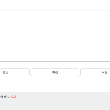
본문
이전
다음
비명 횡사
[11]