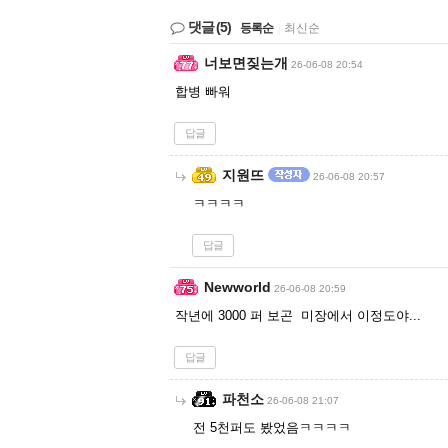
댓글
(5)
등록순
|
최신순
너보면짖는개
26-06-08 20:54
합병 빠워
답글
지원뜨
26-06-08 20:57
ㅋㅋㅋㅋ
답글
Newworld
26-06-08 20:59
작년에 3000 퍼 보곤 미장에서 이정도야...
답글
파천소
26-06-08 21:07
전 5천퍼도 봤었음ㅋㅋㅋㅋ