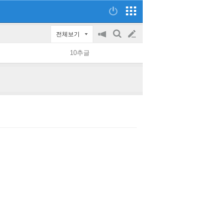
전체보기
공
검
글
지
색
10추글
on/off
쓰
기