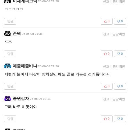
이세계피크닉
26-06-08 21:28
신고
|
공감 확인
ㅋㅋㅋㅋㅋ
답글
0
0
존윅
26-06-08 21:38
신고
|
공감 확인
ㅉㅉ
답글
0
0
데굴데굴바냐
26-06-08 22:26
신고
|
공감 확인
저렇게 붙어서 다같이 망치질만 해도 골로 가는걸 전기톱이라니
답글
0
0
중원강자
26-06-09 08:11
신고
|
공감 확인
그래 바로 이맛이야
답글
0
0