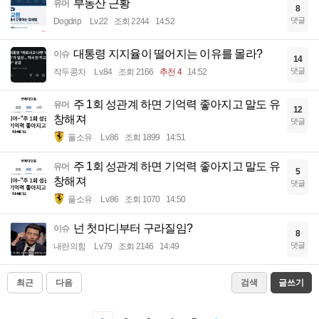
부동산 근황
유머
8
댓글
Dogdrip
Lv.22
조회 2244
14:52
대통령 지지율이 떨어지는 이유를 몰라?
이슈
14
댓글
작두콩차
Lv.84
조회 2166
추천 4
14:52
주 1회 성관계 하면 기억력 좋아지고 말도 유
유머
12
창해져
댓글
풀소유
Lv.86
조회 1899
14:51
주 1회 성관계 하면 기억력 좋아지고 말도 유
유머
5
창해져
댓글
풀소유
Lv.86
조회 1070
14:50
넌 첫마디부터 구라질임?
이슈
8
댓글
내란의힘
Lv.79
조회 2146
14:49
최근
다음
검색
글쓰기