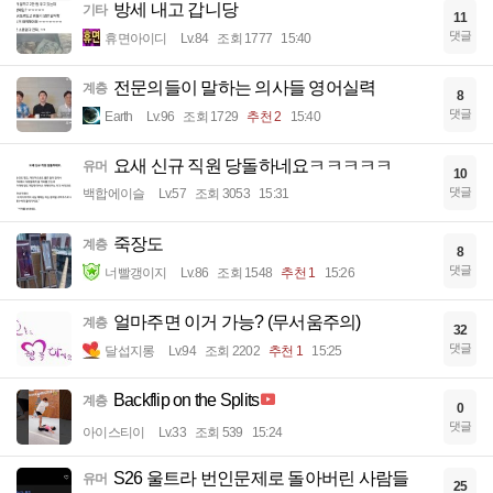
방세 내고 갑니당
기타
11
댓글
휴면아이디
Lv.84
조회 1777
15:40
전문의들이 말하는 의사들 영어실력
계층
8
댓글
Earth
Lv.96
조회 1729
추천 2
15:40
요새 신규 직원 당돌하네요ㅋㅋㅋㅋㅋ
유머
10
댓글
백합에이슬
Lv.57
조회 3053
15:31
죽장도
계층
8
댓글
너빨갱이지
Lv.86
조회 1548
추천 1
15:26
얼마주면 이거 가능? (무서움주의)
계층
32
댓글
달섭지롱
Lv.94
조회 2202
추천 1
15:25
Backflip on the Splits
계층
0
댓글
아이스티이
Lv.33
조회 539
15:24
S26 울트라 번인문제로 돌아버린 사람들
유머
25