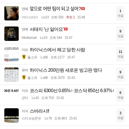
앞으로 어떤 팀이 되고 싶어?
연예
1
댓글
아이스티이
Lv.33
조회 550
추천 1
15:48
서태지 '난 알아요'
연예
9
댓글
Worksmart
Lv.19
조회 544
15:47
하이닉스에서 해고 당한 사람
이슈
11
댓글
풀소유
Lv.86
조회 2177
15:47
하이닉스 200만원 새로운 빙고판 떴다
유머
9
댓글
풀소유
Lv.86
조회 2070
15:43
코스피 6300선 0.65%↑·코스닥 850선 6.97%↑
이슈
6
댓글
균터
Lv.42
조회 750
15:42
스바라시!!
지식
3
댓글
스티브승준유
Lv.76
조회 983
15:41