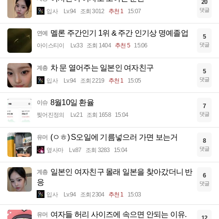
20
댓글
입사
Lv.94
조회 3012
추천 1
15:07
멜론 주간인기 1위 & 주간 인기상 명예졸업
연예
5
댓글
아이스티이
Lv.33
조회 1404
추천 5
15:06
차 문 열어주는 일본인 여자친구
계층
5
댓글
입사
Lv.94
조회 2219
추천 1
15:05
8월10일 환율
이슈
7
댓글
찢어진정의
Lv.21
조회 1658
15:04
(ㅇㅎ) S오일에 기름넣으러 가면 보는거
유머
8
댓글
옆사마
Lv.87
조회 3283
15:04
일본인 여자친구 몰래 일본을 찾아갔더니 반
계층
6
응
댓글
입사
Lv.94
조회 2304
추천 1
15:03
여자들 허리 사이즈에 속으면 안되는 이유.
유머
12