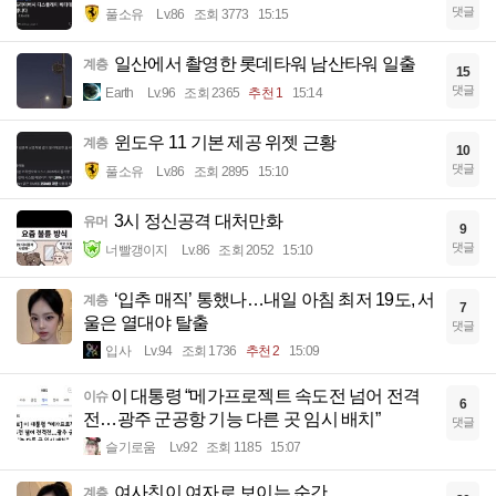
댓글
풀소유
Lv.86
조회 3773
15:15
일산에서 촬영한 롯데타워 남산타워 일출
계층
15
댓글
Earth
Lv.96
조회 2365
추천 1
15:14
윈도우 11 기본 제공 위젯 근황
계층
10
댓글
풀소유
Lv.86
조회 2895
15:10
3시 정신공격 대처만화
유머
9
댓글
너빨갱이지
Lv.86
조회 2052
15:10
‘입추 매직’ 통했나…내일 아침 최저 19도, 서
계층
7
울은 열대야 탈출
댓글
입사
Lv.94
조회 1736
추천 2
15:09
​이 대통령 “메가프로젝트 속도전 넘어 전격
이슈
6
전…광주 군공항 기능 다른 곳 임시 배치”
댓글
슬기로움
Lv.92
조회 1185
15:07
여사친이 여자로 보이는 순간
계층