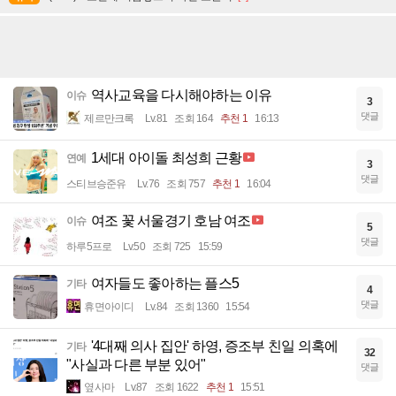
역사교육을 다시해야하는 이유
이슈
3
댓글
제르만크록
Lv.81
조회 164
추천 1
16:13
1세대 아이돌 최성희 근황
연예
3
댓글
스티브승준유
Lv.76
조회 757
추천 1
16:04
여조 꽃 서울경기 호남 여조
이슈
5
댓글
하루5프로
Lv.50
조회 725
15:59
여자들도 좋아하는 플스5
기타
4
댓글
휴면아이디
Lv.84
조회 1360
15:54
'4대째 의사 집안' 하영, 증조부 친일 의혹에
기타
32
"사실과 다른 부분 있어"
댓글
옆사마
Lv.87
조회 1622
추천 1
15:51