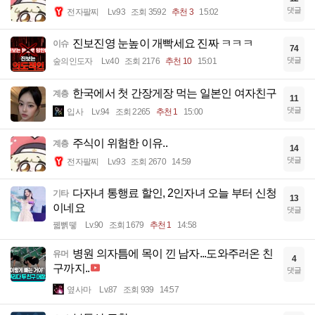
댓글
전자팔찌
Lv.93
조회 3592
추천 3
15:02
진보진영 눈높이 개빡세요 진짜 ㅋㅋㅋ
이슈
74
댓글
숲의인도자
Lv.40
조회 2176
추천 10
15:01
한국에서 첫 간장게장 먹는 일본인 여자친구
계층
11
댓글
입사
Lv.94
조회 2265
추천 1
15:00
주식이 위험한 이유..
계층
14
댓글
전자팔찌
Lv.93
조회 2670
14:59
다자녀 통행료 할인, 2인자녀 오늘 부터 신청
기타
13
이네요
댓글
꿻뻵뗗
Lv.90
조회 1679
추천 1
14:58
병원 의자틈에 목이 낀 남자...도와주러온 친
유머
4
구까지..
댓글
옆사마
Lv.87
조회 939
14:57