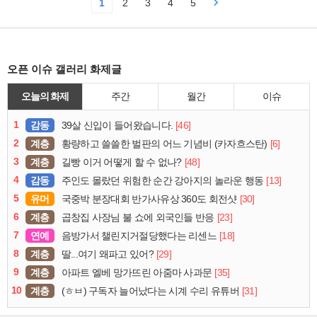
1
2
3
4
5
오픈 이슈 갤러리 화제글
오늘의 화제
주간
월간
이슈
1
감동
[46]
39살 신입이 들어왔습니다.
2
계층
[6]
황량하고 쓸쓸한 벌판의 어느 기념비 (카자흐스탄)
3
계층
[48]
길빵 이거 어떻게 할 수 없나?
4
감동
[13]
주인도 몰랐던 위험한 순간 강아지의 놀라운 행동
5
유머
[30]
국중박 분장대회 반가사유상 360도 회전샷
6
계층
[23]
곱창집 사장님 불 쇼에 외국인들 반응
7
연예
[18]
음방가서 챌린지거절당했다는 리센느
8
계층
[29]
딸...여기 왜파고 있어?
9
계층
[35]
아파트 엘베 망가뜨린 아줌마 사과문
10
계층
[31]
(ㅎㅂ) 구독자 늘어났다는 시계 수리 유튜버