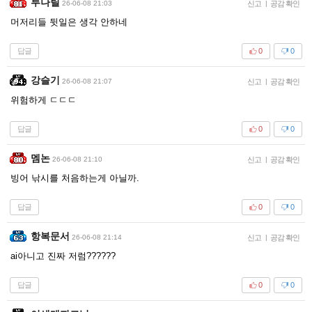
루나틸
26-06-08 21:03
신고
|
공감 확인
머저리들 뒷일은 생각 안하네
답글
0
0
강슬기
26-06-08 21:07
신고
|
공감 확인
위험하게 ㄷㄷㄷ
답글
0
0
멤논
26-06-08 21:10
신고
|
공감 확인
빙어 낚시를 처음하는게 아닐까.
답글
0
0
항복문서
26-06-08 21:14
신고
|
공감 확인
ai아니고 진짜 저럼??????
답글
0
0