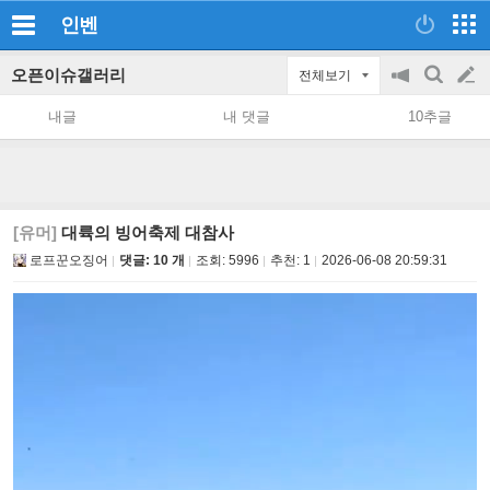
인벤
오픈이슈갤러리
전체보기
공
검
글
지
색
내글
내 댓글
10추글
on/off
쓰
기
[유머]
대륙의 빙어축제 대참사
로프꾼오징어
댓글: 10 개
조회:
5996
추천:
1
2026-06-08 20:59:31