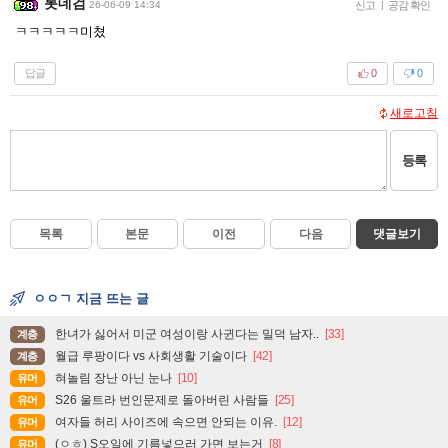
롯데검
26-06-09 14:34
신고
|
공감 확인
ㅋㅋㅋㅋㅋ미쳤
답글
0
0
새로고침
등록
목록
본문
이전
다음
댓글보기
ㅇㅇㄱ 지금 뜨는 글
한녀가 싫어서 미군 여성이랑 사귄다는 밀덕 남자..
[33]
계층
월급 루팡이다 vs 사회생활 기술이다
[42]
계층
혀놀림 장난 아닌 눈나
[10]
유머
S26 울트라 번인문제로 돌아버린 사람들
[25]
유머
여자들 허리 사이즈에 속으면 안되는 이유.
[12]
유머
(ㅇㅎ) S오일에 기름넣으러 가면 보는거
[8]
유머