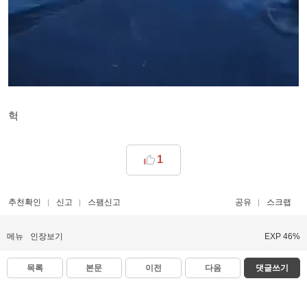
헉
1
추천확인
신고
스팸신고
공유
스크랩
메뉴
인장보기
EXP 46%
목록
본문
이전
다음
댓글쓰기