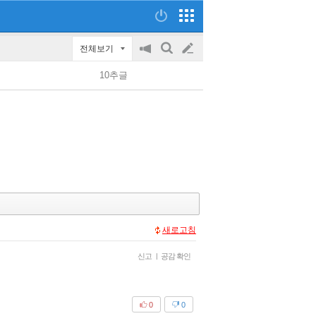
전체보기
공
검
글
지
색
10추글
on/off
쓰
기
새로고침
신고
|
공감 확인
0
0