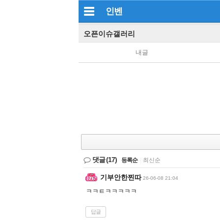
인벤
오픈이슈갤러리
내글
댓글
(17)
등록순
|
최신순
기부안한찐따
26-06-08 21:04
ㅋㅋㅌㅋㅋㅋㅋㅋ
답글