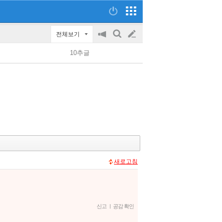
전체보기
공
검
글
지
색
10추글
on/off
쓰
기
새로고침
신고
|
공감 확인