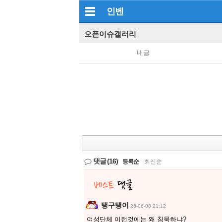
인벤
오픈이슈갤러리
내글
댓글
(16)
등록순
|
최신순
탱구탱이
26-06-08 21:12
여성단체 이런것에는 왜 침묵하냐?