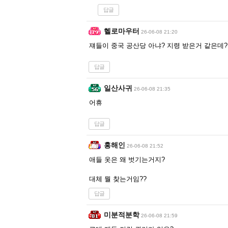
답글
헬로마우터
26-06-08 21:20
쟤들이 중국 공산당 아냐? 지령 받은거 같은데?
답글
일산사귀
26-06-08 21:35
어휴
답글
홍해인
26-06-08 21:52
애들 옷은 왜 벗기는거지?
대체 뭘 찾는거임??
답글
미분적분학
26-06-08 21:59