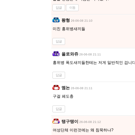
답글
이동
퐝형
26-06-08 21:10
미친 홍위병새끼들
답글
올로와쥬
26-06-08 21:11
홍위병 폭도새끼들한테는 저게 일반적인 겁니다
답글
멤논
26-06-08 21:11
구걸 페도충
답글
탱구탱이
26-06-08 21:12
여성단체 이런것에는 왜 침묵하냐?