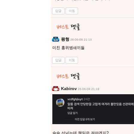
답글
이동
퐝형
26-06-08 21:10
미친 홍위병새끼들
답글
이동
Kabirov
26-06-08 21:19
슬슬 선넘는데 책임은 져야겠지?