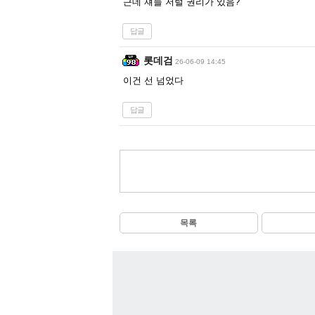
근데 쟤들 저럴 권리가 있음?
답글
롯데검
26-06-09 14:45
이건 선 넘었다
답글
목록