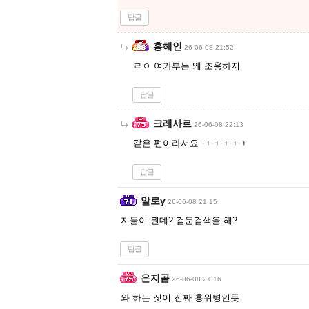
답글
홍해인
26-06-08 21:52
ㄹㅇ 여가부는 왜 조용하지
답글
크레사르
26-06-08 22:13
같은 편이라서요 ㅋㅋㅋㅋㅋ
답글
알로y
26-06-08 21:15
지들이 뭔데? 검문검색을 해?
답글
은지곰
26-06-08 21:16
와 하는 짓이 진짜 홍위병인듯