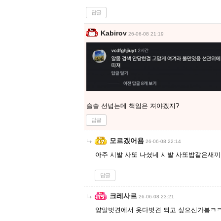
답글
Kabirov
26-06-08 21:19
슬슬 선넘는데 책임은 져야겠지?
답글
모르겠어욤
26-06-08 22:14
아주 시발 사또 나셨네 시발 사또밥같은새
답글
크레사르
26-06-08 23:21
양말벗견에서 옷다벗견 되고 싶으신가봄ㅋ