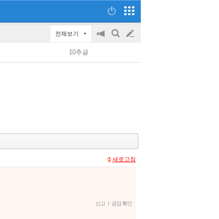
전체보기
공
검
글
지
색
10추글
on/off
쓰
기
새로고침
신고
|
공감 확인