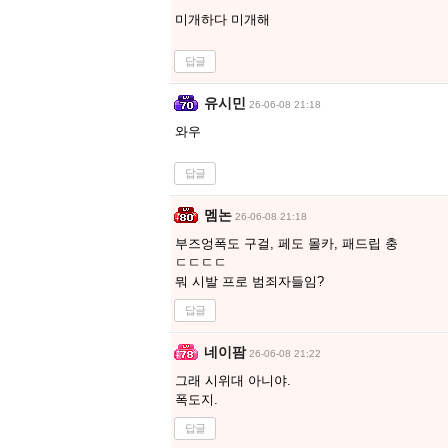
미개하다 미개해
답글
유시민
26-06-08 21:18
와우
답글
멤논
26-06-08 21:18
부즈엉폭도 구걸, 페도 몰카, 패드립 충
ㄷㄷㄷㄷ
뭐 시발 프로 범죄자들임?
답글
네이팜
26-06-08 21:22
그래 시위대 아니야.
폭도지.
답글