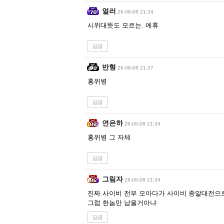
얼러
26-06-08 21:24
시위대뜻도 모르는. 에휴
답글
반형
26-06-08 21:27
홍위병
답글
연은하
26-06-08 21:34
홍위병 그 자체
답글
그림자
26-06-08 21:34
진짜 사이비 전부 모아다가 사이비 종말대전으
그럼 한놈만 남을거아냐
답글