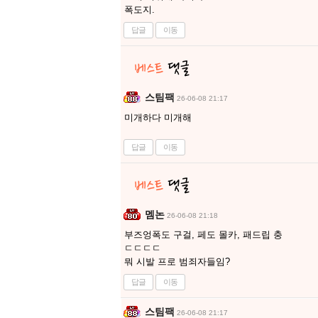
폭도지.
답글
이동
스팀팩
26-06-08 21:17
미개하다 미개해
답글
이동
멤논
26-06-08 21:18
부즈엉폭도 구걸, 페도 몰카, 패드립 충
ㄷㄷㄷㄷ
뭐 시발 프로 범죄자들임?
답글
이동
스팀팩
26-06-08 21:17