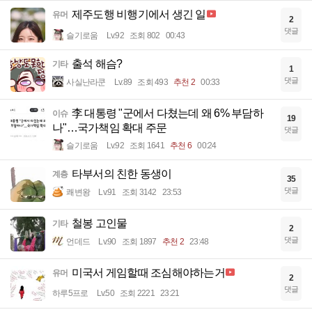
제주도행 비행기에서 생긴 일
유머
2
댓글
슬기로움
Lv.92
조회 802
00:43
출석 해슴?
기타
1
댓글
사실난라쿤
Lv.89
조회 493
추천 2
00:33
李 대통령 "군에서 다쳤는데 왜 6% 부담하
이슈
19
나"…국가책임 확대 주문
댓글
슬기로움
Lv.92
조회 1641
추천 6
00:24
타부서의 친한 동생이
계층
35
댓글
쾌변왕
Lv.91
조회 3142
23:53
철봉 고인물
기타
2
댓글
언데드
Lv.90
조회 1897
추천 2
23:48
미국서 게임할때 조심해야하는거
유머
2
댓글
하루5프로
Lv.50
조회 2221
23:21