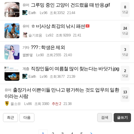
그루밍 중인 고양이 건드렸을 때 반응.gif
유머
8
댓글
Earth
Lv.96
조회 3352
21:44
ㅎㅂ)사상 최강의 낚시 패션
유머
24
댓글
슬기로움
Lv.92
조회 9289
21:41
??? : 학생은 제외
기타
3
댓글
꿻뻵뗗
Lv.90
조회 2555
21:40
직장인들이 여름철 많이 찾는다는 바닷가.jpg
계층
2
댓글
Earth
Lv.96
조회 3677
21:39
출장가서 이쁜이들 만나고 평가하는 것도 업무의 일환
유머
13
이라는 사람
댓글
풀소유
Lv.86
조회 3380
추천 2
21:38
최근
다음
검색
글쓰기
1
2
3
4
5