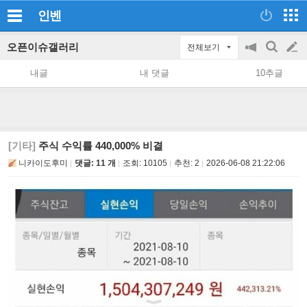
인벤
오픈이슈갤러리
전체보기
공
검
글
지
색
내글
내 댓글
10추글
on/off
쓰
기
[기타]
주식 수익률 440,000% 비결
니카이도후미
댓글: 11 개
조회:
10105
추천:
2
2026-06-08 21:22:06