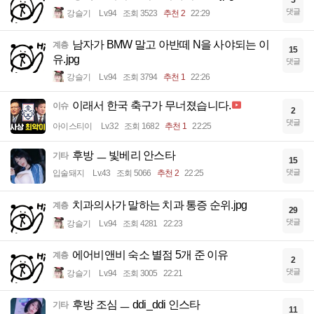
댓글
강슬기
Lv.94
조회 3523
추천 2
22:29
남자가 BMW 말고 아반떼 N을 사야되는 이
계층
15
유.jpg
댓글
강슬기
Lv.94
조회 3794
추천 1
22:26
이래서 한국 축구가 무너졌습니다.
이슈
2
댓글
아이스티이
Lv.32
조회 1682
추천 1
22:25
후방 ㅡ 빛베리 안스타
기타
15
댓글
입술돼지
Lv.43
조회 5066
추천 2
22:25
치과의사가 말하는 치과 통증 순위.jpg
계층
29
댓글
강슬기
Lv.94
조회 4281
22:23
에어비앤비 숙소 별점 5개 준 이유
계층
2
댓글
강슬기
Lv.94
조회 3005
22:21
후방 조심 ㅡ ddi_ddi 인스타
기타
11