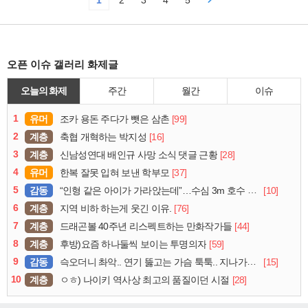
오픈 이슈 갤러리 화제글
오늘의 화제
주간
월간
이슈
1
유머
[99]
조카 용돈 주다가 뺏은 삼촌
2
계층
[16]
축협 개혁하는 박지성
3
계층
[28]
신남성연대 배인규 사망 소식 댓글 근황
4
유머
[37]
한복 잘못 입혀 보낸 학부모
5
감동
[10]
“인형 같은 아이가 가라앉는데”…수심 3m 호수 뛰어든 60대 의인
6
계층
[76]
지역 비하 하는게 웃긴 이유.
7
계층
[44]
드래곤볼 40주년 리스펙트하는 만화작가들
8
계층
[59]
후방)요즘 하나둘씩 보이는 투명의자
9
감동
[15]
슥오더니 촤악.. 연기 뚫고는 가슴 툭툭.. 지나가던 아재의 정체
10
계층
[28]
ㅇㅎ) 나이키 역사상 최고의 품질이던 시절