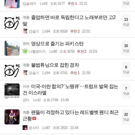
댓글
입술돼지
Lv.43
조회 3177
추천 1
22:21
졸업하면 바로 독립한다고 노래부르던 고2
계층
13
딸
댓글
강슬기
Lv.94
조회 6026
추천 2
22:01
영상으로 즐기는 파키스탄
유머
10
댓글
너빨갱이지
Lv.86
조회 3259
추천 2
21:59
불법튜닝으로 잡힌 경차
계층
8
댓글
강슬기
Lv.94
조회 4741
추천 1
21:59
미국-이란 합의? '노땡큐'‥트럼프 발목 잡는
이슈
7
건 이스라엘
댓글
균터
Lv.42
조회 1789
21:49
팬들이 걱정하고 있다는 레드벨벳 웬디 최근
계층
22
근황
댓글
옆사마
Lv.87
조회 2910
21:44