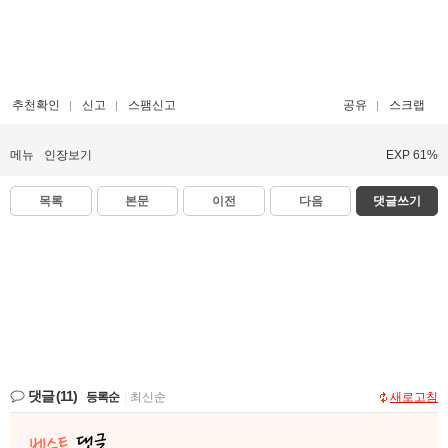
추천확인
신고
스팸신고
공유
스크랩
메뉴
인장보기
EXP 61%
목록
본문
이전
다음
댓글쓰기
댓글
(11)
등록순
|
최신순
새로고침