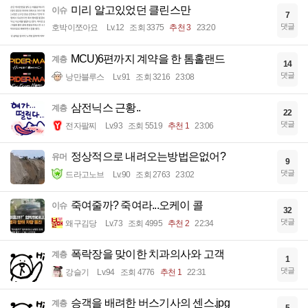
미리 알고있었던 클린스만
이슈
7
댓글
호박이쪼아요
Lv.12
조회 3375
추천 3
23:20
MCU)6편까지 계약을 한 톰홀랜드
계층
14
댓글
낭만블루스
Lv.91
조회 3216
23:08
삼전닉스 근황..
계층
22
댓글
전자팔찌
Lv.93
조회 5519
추천 1
23:06
정상적으로 내려오는방법은없어?
유머
9
댓글
드라고노브
Lv.90
조회 2763
23:02
죽여줄까? 죽여라...오케이 콜
이슈
32
댓글
왜구김당
Lv.73
조회 4995
추천 2
22:34
폭락장을 맞이한 치과의사와 고객
계층
1
댓글
강슬기
Lv.94
조회 4776
추천 1
22:31
승객을 배려한 버스기사의 센스.jpg
계층
5