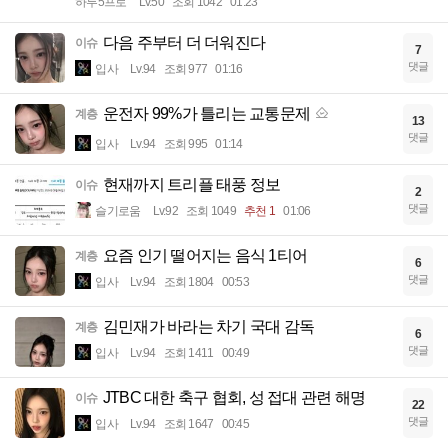
하루5프로
Lv.50
조회 1042
01:23
다음 주부터 더 더워진다
이슈
7
댓글
입사
Lv.94
조회 977
01:16
운전자 99%가 틀리는 교통문제
계층
13
댓글
입사
Lv.94
조회 995
01:14
현재까지 트리플 태풍 정보
이슈
2
댓글
슬기로움
Lv.92
조회 1049
추천 1
01:06
요즘 인기 떨어지는 음식 1티어
계층
6
댓글
입사
Lv.94
조회 1804
00:53
김민재가 바라는 차기 국대 감독
계층
6
댓글
입사
Lv.94
조회 1411
00:49
JTBC 대한 축구 협회, 성 접대 관련 해명
이슈
22
댓글
입사
Lv.94
조회 1647
00:45