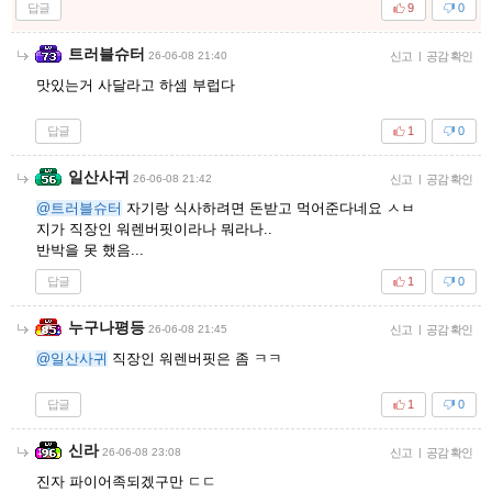
답글
9
0
트러블슈터
26-06-08 21:40
신고
|
공감 확인
맛있는거 사달라고 하셈 부럽다
답글
1
0
일산사귀
26-06-08 21:42
신고
|
공감 확인
@트러블슈터
자기랑 식사하려면 돈받고 먹어준다네요 ㅅㅂ
지가 직장인 워렌버핏이라나 뭐라나..
반박을 못 했음...
답글
1
0
누구나평등
26-06-08 21:45
신고
|
공감 확인
@일산사귀
직장인 워렌버핏은 좀 ㅋㅋ
답글
1
0
신라
26-06-08 23:08
신고
|
공감 확인
진자 파이어족되겠구만 ㄷㄷ