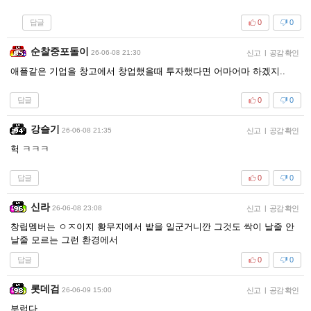
답글
0
0
순찰중포돌이
26-06-08 21:30
신고
|
공감 확인
애플같은 기업을 창고에서 창업했을때 투자했다면 어마어마 하겠지..
답글
0
0
강슬기
26-06-08 21:35
신고
|
공감 확인
헉 ㅋㅋㅋ
답글
0
0
신라
26-06-08 23:08
신고
|
공감 확인
창립멤버는 ㅇㅈ이지 황무지에서 밭을 일군거니깐 그것도 싹이 날줄 안
날줄 모르는 그런 환경에서
답글
0
0
롯데검
26-06-09 15:00
신고
|
공감 확인
부럽다