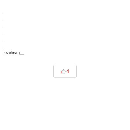
.
.
.
.
.
.
lovehean__
4