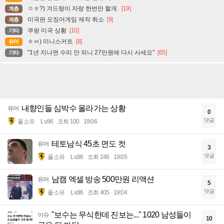
ㅇㅎ?) 겨드랑이 자랑 한번만 할게.
[19]
계층
미국판 오징어게임 제작 취소
[9]
계층
쿠팡 미국 상황
[10]
기타
ㅎㅂ) 미니스커트
[8]
유머
"1년 지나면 수리 안 되니 27만원에 다시 사세요"
[65]
기타
내향인들 심박수 올라가는 상황
유머
0
댓글
풀소유
Lv.86
조회 100
19:06
테토남식 45초 면도 컷
유머
3
댓글
풀소유
Lv.86
조회 246
19:05
남캠 엑셀 방송 500만원 리액션
유머
5
댓글
풀소유
Lv.86
조회 405
19:04
"보수는 무식한데 진보는..." 1020 남성들이
이슈
10