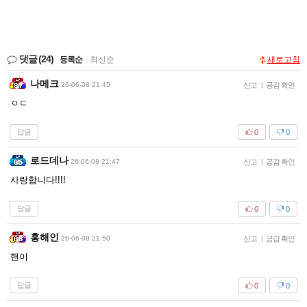
댓글
(24)
등록순
|
최신순
새로고침
나메크
26-06-08 21:45
신고
|
공감 확인
ㅇㄷ
답글
0
0
로드데나
26-06-08 21:47
신고
|
공감 확인
사랑합니다!!!!
답글
0
0
홍해인
26-06-08 21:50
신고
|
공감 확인
핸이
답글
0
0