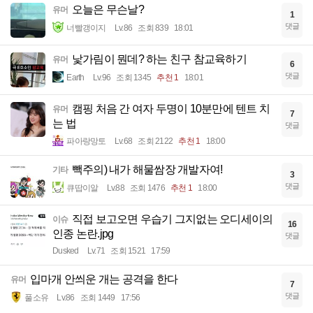
오늘은 무슨날?
유머
1
댓글
너빨갱이지
Lv.86
조회 839
18:01
낯가림이 뭔데? 하는 친구 참교육하기
유머
6
댓글
Earth
Lv.96
조회 1345
추천 1
18:01
캠핑 처음 간 여자 두명이 10분만에 텐트 치
유머
7
는 법
댓글
파아랑망토
Lv.68
조회 2122
추천 1
18:00
빽주의) 내가 해물쌈장 개발자여!
기타
3
댓글
큐땁이알
Lv.88
조회 1476
추천 1
18:00
직접 보고오면 우습기 그지없는 오디세이의
이슈
16
인종 논란.jpg
댓글
Dusked
Lv.71
조회 1521
17:59
입마개 안씌운 개는 공격을 한다
유머
7
댓글
풀소유
Lv.86
조회 1449
17:56