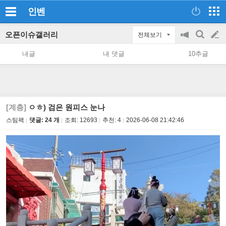
인벤
오픈이슈갤러리
전체보기
공
검
글
지
색
내글
내 댓글
10추글
on/off
쓰
기
[계층]
ㅇㅎ) 검은 원피스 눈나
스팀팩
댓글: 24 개
조회:
12693
추천:
4
2026-06-08 21:42:46