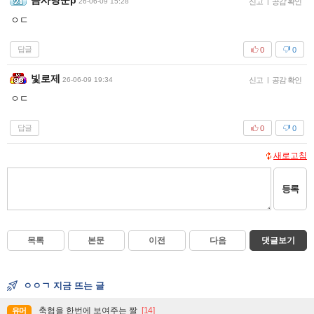
곰사냥꾼p
26-06-09 15:28
신고
|
공감 확인
ㅇㄷ
답글
0
0
빛로제
26-06-09 19:34
신고
|
공감 확인
ㅇㄷ
답글
0
0
새로고침
등록
목록
본문
이전
다음
댓글보기
ㅇㅇㄱ 지금 뜨는 글
축협을 한번에 보여주는 짤
[14]
유머