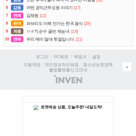
6
감동
[17]
어떤 공익근무요원 이야기
7
연예
[12]
김채원
8
유머
[29]
파브리도 이해 안가는 한국 음식
9
계층
[19]
ㅇㅎ?) 순수 골반 재능녀.
10
연예
[11]
우리 메이 절대 핫걸입니다.
로그인
PC화면
퀵링크
설정
청소년보호정책
이용약관
개인정보처리방침
▲
불법촬영물신고안내
(주)
인
벤