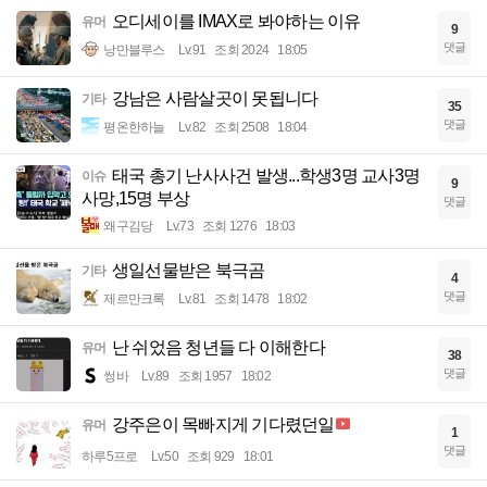
오디세이를 IMAX로 봐야하는 이유
유머
9
댓글
낭만블루스
Lv.91
조회 2024
18:05
강남은 사람살곳이 못됩니다
기타
35
댓글
평온한하늘
Lv.82
조회 2508
18:04
태국 총기 난사사건 발생...학생3명 교사3명
이슈
9
사망,15명 부상
댓글
왜구김당
Lv.73
조회 1276
18:03
생일선물받은 북극곰
기타
4
댓글
제르만크록
Lv.81
조회 1478
18:02
난 쉬었음 청년들 다 이해한다
유머
38
댓글
썽바
Lv.89
조회 1957
18:02
강주은이 목빠지게 기다렸던일
유머
1
댓글
하루5프로
Lv.50
조회 929
18:01