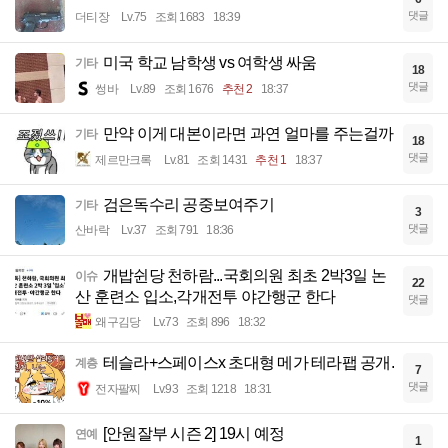
댓글
더티장
Lv.75
조회 1683
18:39
미국 학교 남학생 vs 여학생 싸움
기타
18
댓글
썽바
Lv.89
조회 1676
추천 2
18:37
만약 이게 대본이라면 과연 얼마를 주는걸까
기타
18
댓글
제르만크록
Lv.81
조회 1431
추천 1
18:37
검은독수리 공중보여주기
기타
3
댓글
산바락
Lv.37
조회 791
18:36
개밥쉰당 천하람...국회의원 최초 2박3일 논
이슈
22
산 훈련소 입소,각개전투 야간행군 한다
댓글
왜구김당
Lv.73
조회 896
18:32
테슬라+스페이스x 초대형 메가 테라팹 공개.
계층
7
댓글
전자팔찌
Lv.93
조회 1218
18:31
[안원잘부 시즌 2] 19시 예정
연예
1