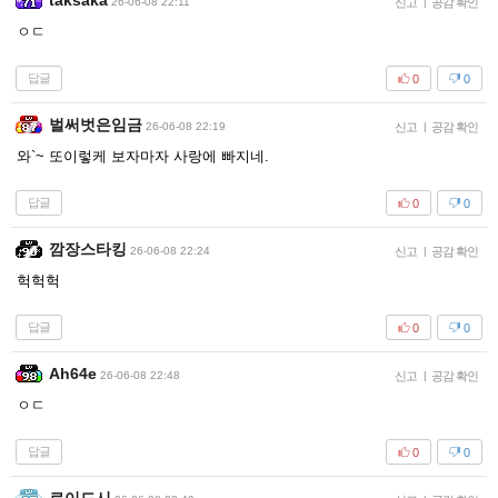
taksaka
26-06-08 22:11
신고
|
공감 확인
ㅇㄷ
답글
0
0
벌써벗은임금
26-06-08 22:19
신고
|
공감 확인
와`~ 또이렇케 보자마자 사랑에 빠지네.
답글
0
0
깜장스타킹
26-06-08 22:24
신고
|
공감 확인
헉헉헉
답글
0
0
Ah64e
26-06-08 22:48
신고
|
공감 확인
ㅇㄷ
답글
0
0