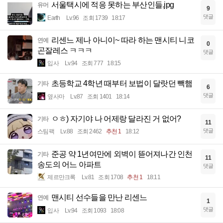
서울택시에 적응 못하는 부산인들.jpg
유머
9
댓글
Earth
Lv.96
조회 1739
18:17
리센느 제나 아니이~ 따라 하는 맨시티 니코
연예
0
곤잘레스 ㅋㅋㅋ
댓글
입사
Lv.94
조회 777
18:15
초등학교 4학년 때부터 보법이 달랏던 빽햄
기타
6
댓글
옆사마
Lv.87
조회 1401
18:14
ㅇㅎ) 자기야 나 어제랑 달라진 거 없어?
기타
11
댓글
스팀팩
Lv.88
조회 2462
추천 1
18:12
준공 약 1년여만에 외벽이 뜯어져나간 인천
기타
11
송도의 어느 아파트
댓글
제르만크록
Lv.81
조회 1708
추천 1
18:11
맨시티 선수들을 만난 리센느
연예
1
댓글
입사
Lv.94
조회 1093
18:08