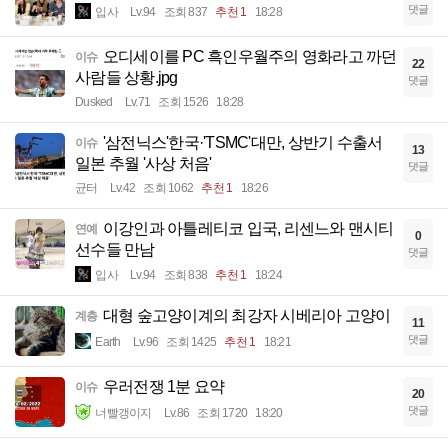
댓글
입사
Lv.94
조회 837
추천 1
18:28
오디세이를 PC 흑인우월주의 영화라고 까던
이슈
22
사람들 상황.jpg
댓글
Dusked
Lv.71
조회 1526
18:28
'삼전닉스'한국·'TSMC'대만, 상반기 수출서
이슈
13
일본 추월 '사상 처음'
댓글
균터
Lv.42
조회 1062
추천 1
18:26
이강인과 아틀레티코 입국, 리센느와 맨시티
연예
0
선수들 만남
댓글
입사
Lv.94
조회 838
추천 1
18:24
대형 숲고양이계의 최강자 시베리아 고양이
계층
11
댓글
Earth
Lv.96
조회 1425
추천 1
18:21
우러전쟁 1분 요약
이슈
20
댓글
너빨갱이지
Lv.86
조회 1720
18:20