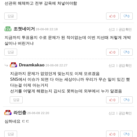
선관위 해체하고 전부 감옥에 쳐넣어야함
답글
0
0
조졋네이거
26-06-08 22:18
신고
|
공감 확인
지금까지 투표용지 수로 문제가 된 적이없는데 이번 지선때 저렇게 개박
살이나 버린거냐
답글
0
0
Dreamkakao
26-06-08 22:27
신고
|
공감 확인
지금까지 문제가 없었던게 맞는지도 이제 모르겠음
SNS에서 이슈가 되면 다 아는 세상이니까 우리가 무슨 일이 있긴 했
다는걸 이제 아는거지
선거를 어떻게 해왔는지 감사도 못하는데 외부에서 누가 알겠음
답글
0
0
라인충
26-06-08 22:20
신고
|
공감 확인
심하네요 ㄷㄷ
답글
0
0