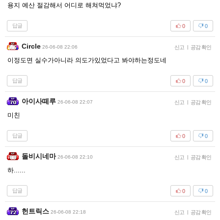
용지 예산 절감해서 어디로 해쳐먹었냐?
답글
0
0
Circle
26-06-08 22:06
신고
|
공감 확인
이정도면 실수가아니라 의도가있었다고 봐야하는정도네
답글
0
0
아이사떼루
26-06-08 22:07
신고
|
공감 확인
미친
답글
0
0
돌비시네마
26-06-08 22:10
신고
|
공감 확인
하......
답글
0
0
헌트릭스
26-06-08 22:18
신고
|
공감 확인