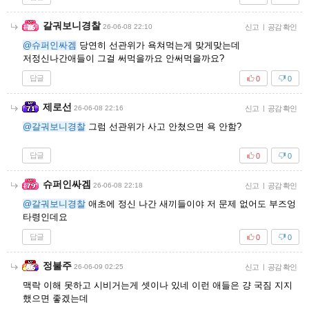
갈궈보니경찰
26-06-08 22:10
신고
|
공감 확인
@슈퍼인싸겜
당연히 선관위가 욕쳐먹는게 맞게맞는데
저정신나간애들이 그걸 써먹을까요 안써먹을까요?
답글
0
0
제로선
26-06-08 22:16
신고
|
공감 확인
@갈궈보니경찰
그럼 선관위가 사고 안쳤으면 욕 안함?
답글
0
0
슈퍼인싸겜
26-06-08 22:18
신고
|
공감 확인
@갈궈보니경찰
애초에 정신 나간 새끼들이야 저 문제 없어도 부즈엉
타령인데요
답글
0
0
정불주
26-06-09 02:25
신고
|
공감 확인
맥락 이해 못하고 시비거는게 셋이나 있네 이런 애들은 걍 국짐 지지
했으면 좋겠는데