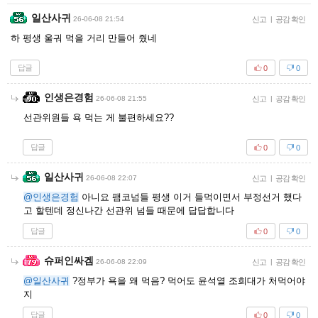
일산사귀
26-06-08 21:54
신고
|
공감 확인
하 평생 울궈 먹을 거리 만들어 줬네
답글
0
0
인생은경험
26-06-08 21:55
신고
|
공감 확인
선관위원들 욕 먹는 게 불편하세요??
답글
0
0
일산사귀
26-06-08 22:07
신고
|
공감 확인
@인생은경험
아니요 팸코넘들 평생 이거 들먹이면서 부정선거 했다
고 할텐데 정신나간 선관위 넘들 때문에 답답합니다
답글
0
0
슈퍼인싸겜
26-06-08 22:09
신고
|
공감 확인
@일산사귀
?정부가 욕을 왜 먹음? 먹어도 윤석열 조희대가 처먹어야
지
답글
0
0