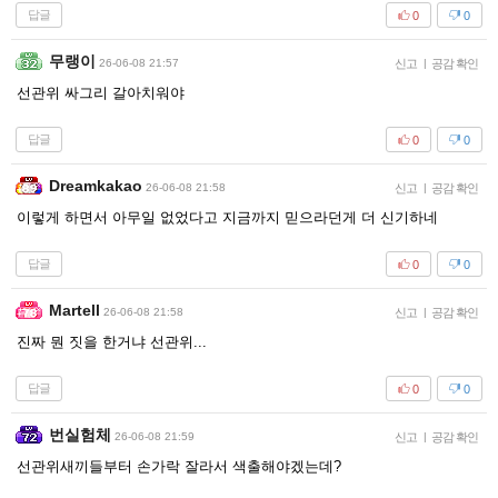
답글
0
0
무랭이
26-06-08 21:57
신고
|
공감 확인
선관위 싸그리 갈아치워야
답글
0
0
Dreamkakao
26-06-08 21:58
신고
|
공감 확인
이렇게 하면서 아무일 없었다고 지금까지 믿으라던게 더 신기하네
답글
0
0
Martell
26-06-08 21:58
신고
|
공감 확인
진짜 뭔 짓을 한거냐 선관위...
답글
0
0
번실험체
26-06-08 21:59
신고
|
공감 확인
선관위새끼들부터 손가락 잘라서 색출해야겠는데?