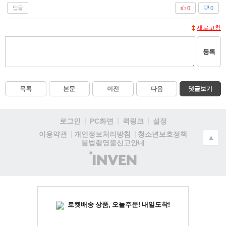
답글
0
0
새로고침
등록
목록
본문
이전
다음
댓글보기
로그인
PC화면
퀵링크
설정
청소년보호정책
이용약관
개인정보처리방침
▲
불법촬영물신고안내
(주)
인
벤