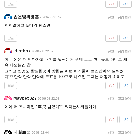
답글
1
0
좁은방의영혼
26-06-08 21:59
신고
|
공감 확인
저지랄하고 노태악 빤스런
답글
1
0
idiotbox
26-06-08 22:02
신고
|
공감 확인
아니 돈은 더 빋아가고 용지를 덜찍는건 뭔데 ㅡㅡ 한두곳도 아니고 계
속 나오는건 참 ㅡㅡ
그리고 변명도 한심한것이 망한길 이런 폐기물이 트집잡아서 덜찍었
다?? 만약 만약 만약에 투표율 100프로 나오면 그때는 어떻게 하려고…..
답글
0
0
Maybe5327
26-06-08 22:03
신고
|
공감 확인
이야 더 조사하면 100곳 넘겠다?? 뭐하는새끼들이야
답글
0
0
디월트
26-06-08 22:04
신고
|
공감 확인