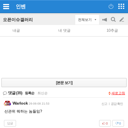
인벤
오픈이슈갤러리
전체보기
공
검
글
지
색
내글
내 댓글
10추글
on/off
쓰
기
[본문 보기]
댓글
(35)
등록순
|
최신순
새로고침
Warlock
26-06-08 21:53
신고
|
공감 확인
선관위 뭐하는 놈들임?
답글
0
0