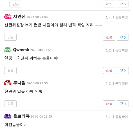
답글
1
0
자연산
26-06-08 21:54
신고
|
공감 확인
선관위원장 누가 뽑은 사람이야 빨리 법적 책임 져라 ㅡㅡ
답글
0
0
Qwmmb
26-06-08 21:55
신고
|
공감 확인
91곳....? 진짜 뭐하는 놈들이야
답글
0
0
루나틸
26-06-08 21:55
신고
|
공감 확인
선관위 일을 아에 안했네
답글
0
0
올로와쥬
26-06-08 21:55
신고
|
공감 확인
미친놈들이네