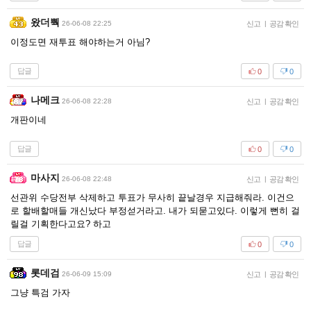
왔더뿩
26-06-08 22:25
신고
|
공감 확인
이정도면 재투표 해야하는거 아님?
답글
0
0
나메크
26-06-08 22:28
신고
|
공감 확인
개판이네
답글
0
0
마사지
26-06-08 22:48
신고
|
공감 확인
선관위 수당전부 삭제하고 투표가 무사히 끝날경우 지급해줘라. 이건으
로 할배할매들 개신났다 부정섣거라고. 내가 되묻고있다. 이렇게 뻔히 걸
릴걸 기획한다고요? 하고
답글
0
0
롯데검
26-06-09 15:09
신고
|
공감 확인
그냥 특검 가자