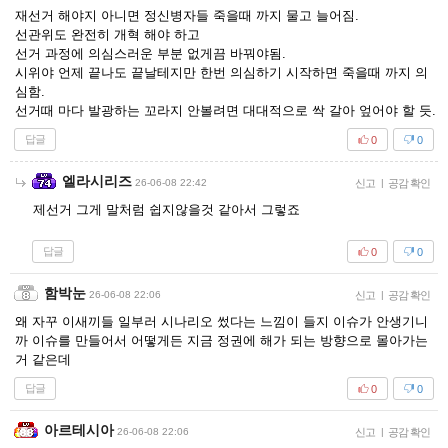
재선거 해야지 아니면 정신병자들 죽을때 까지 물고 늘어짐.
선관위도 완전히 개혁 해야 하고
선거 과정에 의심스러운 부분 없게끔 바꿔야됨.
시위야 언제 끝나도 끝날테지만 한번 의심하기 시작하면 죽을때 까지 의
심함.
선거때 마다 발광하는 꼬라지 안볼려면 대대적으로 싹 갈아 엎어야 할 듯.
답글
0
0
엘라시리즈
26-06-08 22:42
신고
|
공감 확인
제선거 그게 말처럼 쉽지않을것 같아서 그렇죠
답글
0
0
함박눈
26-06-08 22:06
신고
|
공감 확인
왜 자꾸 이새끼들 일부러 시나리오 썼다는 느낌이 들지 이슈가 안생기니
까 이슈를 만들어서 어떻게든 지금 정권에 해가 되는 방향으로 몰아가는
거 같은데
답글
0
0
아르테시아
26-06-08 22:06
신고
|
공감 확인