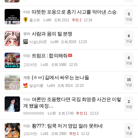
따뜻한 포옹으로 총기 사고를 막아낸 스승
이슈
5
댓글
풀소유
Lv.86
조회 2311
추천 2
12:16
사람과 몸의 털 분쟁
유머
6
댓글
사실난라쿤
Lv.89
조회 2003
12:15
트럼프 : 합의해줘
이슈
6
댓글
고도비만
Lv.91
조회 1060
12:15
(ㅎㅂ) 길에서 싸우는 눈나들
계층
15
댓글
달섭지롱
Lv.94
조회 3516
12:15
여론만 조용했다면 국짐 최영중 사건은 이렇
이슈
2
게 됐을 예정…
댓글
머머머머머며
Lv.38
조회 1749
추천 11
12:13
황??? : 팀쿡 저거 영업 절라 못하네
이슈
5
댓글
고도비만
Lv.91
조회 2360
추천 1
12:12