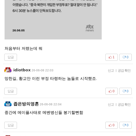
처음부터 저랬는데 뭐
답글
1
0
idiotbox
26-06-08 22:03
신고
|
공감 확인
망한길, 황교안 이런 부정 타령하는 놈들로 시작했죠.
답글
0
0
좁은방의영혼
26-06-08 22:04
신고
|
공감 확인
중간에 메이플사태로 메벤병신들 봉기할뻔함
답글
0
0