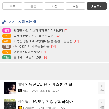
목록
본문
이전
다음
댓글보기
ㅇㅇㄱ 지금 뜨는 글
황정민 사건 디스패치가 드디어 나섰다
[26]
연예
일란성 쌍둥이끼리 결혼한 결과.
[10]
유머
미쿡 남성들에게 유행한다는 톰 홀랜드 운동법
[17]
유머
(ㅎㅂ) 길에서 싸우는 눈나들
[14]
계층
ㅇㅎㅂ? 힘나는 영상
[13]
유머
블리자드 게임사 근황..
[7]
게임
안유진 1열 팬 서비스 (아이브)
연예
0
댓글
입사
Lv.94
조회 148
13:27
덥네요. 모두 건강 유의하십쇼.
이슈
4
댓글
Flowwing
Lv.73
조회 228
13:25