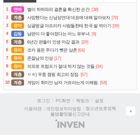
1
연예
[38]
별이 하하와의 결혼을 확신한 순간.
2
계층
[70]
사망했다는 신남성연대 대표에 대해 알아보자
3
유머
[39]
싱글벙글 아프리카 사람들한테 한국 쌀 먹이기
4
감동
[9]
남편이 더 좋아졌다는 어느 유부녀.
5
계층
[29]
6년간 편돌이 인생 마감 결과.
6
유머
[66]
조카 용돈 주다가 뺏은 삼촌
7
유머
[17]
존잘남의 인성
8
유머
[34]
의외로 트럼프가 절대 하지 않는 것들
9
계층
[57]
ㅇㅎ) 우중 캠핑 최고의 장점.
10
계층
[58]
게임이 취미인 남자 거르라는게 이해됨.
로그인
PC화면
퀵링크
설정
청소년보호정책
이용약관
개인정보처리방침
▲
불법촬영물신고안내
(주)
인
벤