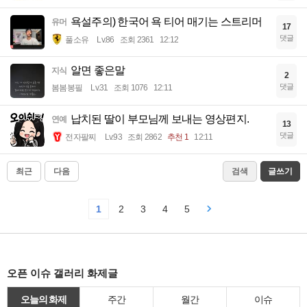
욕설주의) 한국어 욕 티어 매기는 스트리머
유머
17
댓글
풀소유
Lv.86
조회 2361
12:12
알면 좋은말
지식
2
댓글
봄봄봉필
Lv.31
조회 1076
12:11
납치된 딸이 부모님께 보내는 영상편지.
연예
13
댓글
전자팔찌
Lv.93
조회 2862
추천 1
12:11
최근
다음
검색
글쓰기
1
2
3
4
5
오픈 이슈 갤러리 화제글
오늘의 화제
주간
월간
이슈