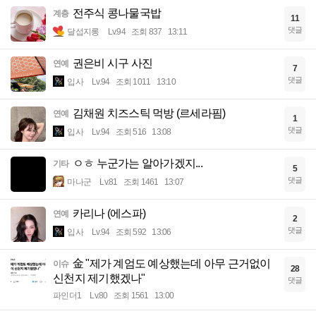
전주식 콩나물국밥
계층
11
댓글
달섭지롱
Lv.94
조회 837
13:11
권은비 시구 사진
연예
7
댓글
입사
Lv.94
조회 1011
13:10
김채원 치즈스틱 먹방 (르세라핌)
연예
1
댓글
입사
Lv.94
조회 516
13:08
ㅇㅎ 누군가는 알아가겠지...
기타
5
댓글
마나군
Lv.81
조회 1461
13:07
카리나 (에스파)
연예
2
댓글
입사
Lv.94
조회 592
13:06
金 "제가 계엄도 예상했는데 아무 근거없이
이슈
28
신천지 제기했겠나"
댓글
파인더1
Lv.80
조회 1561
13:00