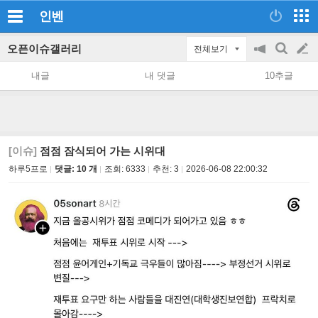
인벤
오픈이슈갤러리
전체보기
공
검
글
지
색
내글
내 댓글
10추글
on/off
쓰
기
[이슈]
점점 잠식되어 가는 시위대
하루5프로
댓글: 10 개
조회:
6333
추천:
3
2026-06-08 22:00:32