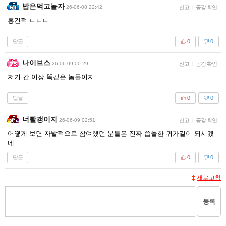
밥은먹고놀자
26-06-08 22:42
신고
|
공감 확인
홍건적 ㄷㄷㄷ
답글
0
0
나이브스
26-06-09 00:29
신고
|
공감 확인
저기 간 이상 똑같은 놈들이지.
답글
0
0
너빨갱이지
26-06-09 02:51
신고
|
공감 확인
어떻게 보면 자발적으로 참여했던 분들은 진짜 씁쓸한 귀가길이 되시겠
네......
답글
0
0
새로고침
등록