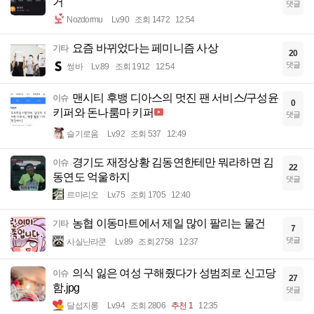
거
댓글
Nozdormu
Lv.90
조회 1472
12:54
요즘 바뀌었다는 페미니즘 사상
기타
20
댓글
썽바
Lv.89
조회 1912
12:54
맨시티 후뱅 디아스의 멋진 팬 서비스/구성윤
이슈
0
키퍼와 돈나룸마 키퍼
댓글
슬기로움
Lv.92
조회 537
12:49
경기도 재정상황 김동연한테만 뭐라하면 김
이슈
22
동연도 억울하지
댓글
르마리오
Lv.75
조회 1705
12:40
농협 이동마트에서 제일 많이 팔리는 물건
기타
7
댓글
사실난라쿤
Lv.89
조회 2758
12:37
의식 잃은 여성 구해줬다가 성범죄로 신고당
이슈
27
함.jpg
댓글
달섭지롱
Lv.94
조회 2806
추천 1
12:35