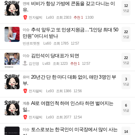
비비가 항상 가방에 콘돔을 갖고 다니는 이
연예
12
유.
댓글
전자팔찌
Lv.93
조회 2303
추천 1
13:00
추석 앞두고 또 민생지원금…“1인당 최대 50
이슈
22
만원” 어디서 받나
댓글
빈센트멧젠
Lv.60
조회 1785
12:57
김민석이 당대표가 되면
이슈
22
댓글
김인영
Lv.83
조회 1223
추천 1
12:57
20년간 단 한 마디 대화 없이, 애만 3명인 부
유머
3
부.
댓글
전자팔찌
Lv.93
조회 1386
12:56
AI로 여캠인척 하며 인스타 하면 벌어지는
계층
6
일..
댓글
전자팔찌
Lv.93
조회 2077
12:54
토스로보는 한국인이 미국장에서 많이 사는
이슈
14