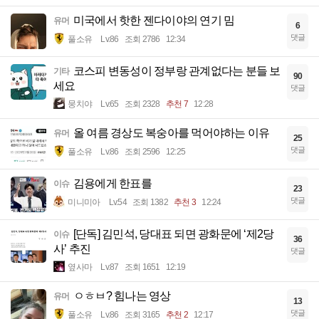
미국에서 핫한 젠다이야의 연기 밈
유머
6
댓글
풀소유
Lv.86
조회 2786
12:34
코스피 변동성이 정부랑 관계없다는 분들 보
기타
90
세요
댓글
뭉치야
Lv.65
조회 2328
추천 7
12:28
올 여름 경상도 복숭아를 먹어야하는 이유
유머
25
댓글
풀소유
Lv.86
조회 2596
12:25
김용에게 한표를
이슈
23
댓글
미니미아
Lv.54
조회 1382
추천 3
12:24
[단독] 김민석, 당대표 되면 광화문에 ‘제2당
이슈
36
사’ 추진
댓글
옆사마
Lv.87
조회 1651
12:19
ㅇㅎㅂ? 힘나는 영상
유머
13
댓글
풀소유
Lv.86
조회 3165
추천 2
12:17