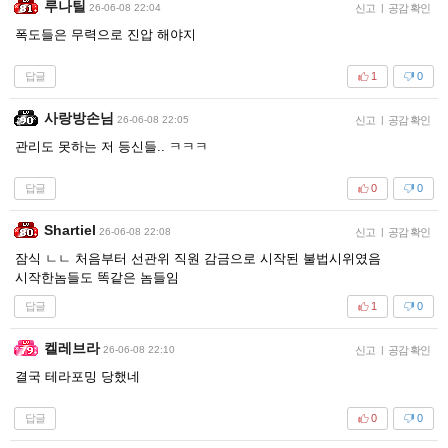
루나틸
26-06-08 22:04
신고
|
공감 확인
폭도들은 무력으로 진압 해야지
답글
1
0
사랑방손님
26-06-08 22:05
신고
|
공감 확인
관리도 못하는 저 등신들.. ㅋㅋㅋ
답글
0
0
Shartiel
26-06-08 22:08
신고
|
공감 확인
잠식 ㄴㄴ 처음부터 선관위 직원 감금으로 시작된 불법시위였음
시작한놈들도 똑같은 놈들임
답글
1
0
켈레브라
26-06-08 22:10
신고
|
공감 확인
결국 테라포밍 당했네
답글
0
0