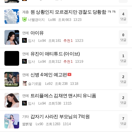
뭔 상황인지 모르겠지만 경찰도 당황함 ㅋㅋ
계층
4
댓글
너빨갱이지
Lv.86
조회 663
13:23
아이유
연예
0
댓글
입사
Lv.94
조회 181
추천 1
13:23
유진이 애티튜드 (아이브)
연예
1
댓글
입사
Lv.94
조회 312
추천 1
13:19
신병 4 메인 예고편
연예
2
댓글
슬기로움
Lv.92
조회 238
13:18
트리플에스 김채연 맨시티 유니폼
연예
2
댓글
입사
Lv.94
조회 538
13:15
갑자기 사라진 부모님의 7억원
기타
7
댓글
꿻뻵뗗
Lv.90
조회 1283
13:14