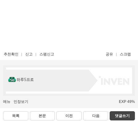
추천확인
신고
스팸신고
공유
스크랩
하루5프로
메뉴
인장보기
EXP 49%
목록
본문
이전
다음
댓글쓰기