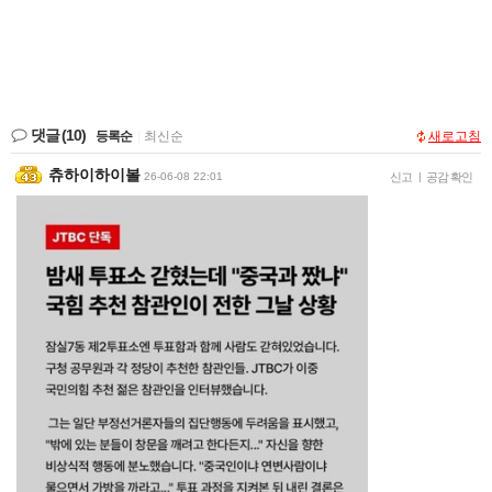
댓글
(10)
등록순
|
최신순
새로고침
츄하이하이볼
26-06-08 22:01
신고
|
공감 확인