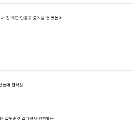
려서 집 개판 만들고 쫓겨날 뻔 했는데
백했는데 전학감
명은 잘못준것 같다면서 반환했음