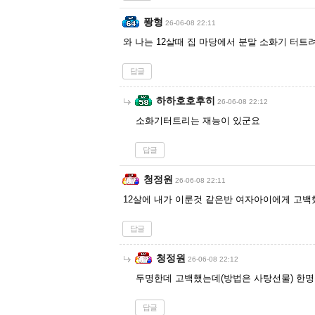
퐝형
26-06-08 22:11
와 나는 12살때 집 마당에서 분말 소화기 터트
답글
하하호호후히
26-06-08 22:12
소화기터트리는 재능이 있군요
답글
청정원
26-06-08 22:11
12살에 내가 이룬것 같은반 여자아이에게 고
답글
청정원
26-06-08 22:12
두명한데 고백했는데(방법은 사탕선물) 한
답글