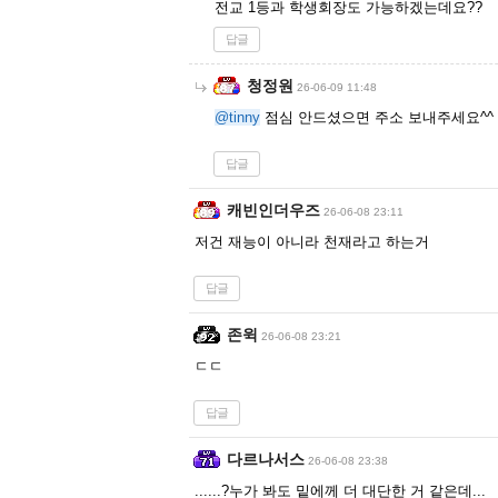
전교 1등과 학생회장도 가능하겠는데요??
답글
청정원
26-06-09 11:48
@tinny
점심 안드셨으면 주소 보내주세요^^
답글
캐빈인더우즈
26-06-08 23:11
저건 재능이 아니라 천재라고 하는거
답글
존윅
26-06-08 23:21
ㄷㄷ
답글
다르나서스
26-06-08 23:38
......?누가 봐도 밑에께 더 대단한 거 같은데...