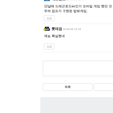
12살때 드래곤로드ex인가 모바일 게임 했던 것 
무려 점프가 구현된 탑뷰게임;
답글
롯데검
26-06-09 15:19
재능 확실했네
답글
목록