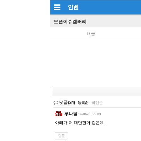
인벤
오픈이슈갤러리
내글
댓글
(24)
등록순
|
최신순
루나틸
26-06-08 22:03
아래가 더 대단한거 같은데...
답글