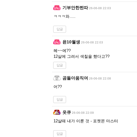
기부안한찐따
26-06-08 22:03
ㅋㅋㅋ와.....
답글
윤10월생
26-06-08 22:03
헤~~에??
12살에 그려서 색칠을 했다고??
답글
곰돌아움직여
26-06-08 22:08
어??
답글
읏큐
26-06-08 22:09
12살때 내가 이룬 것 - 포켓몬 마스터
답글