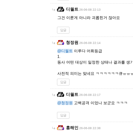
디월트
26-06-08 22:13
그건 이룬게 아니라 괴롭힌거 잖아요
답글
청정원
26-06-08 22:14
@디월트
이루다 어휘등급
1.
동사 어떤 대상이 일정한 상태나 결과를 생
사전적 의미는 맞네요 ㅋㅋㅋㅋㅋㅋ큐ㅠㅠ
답글
디월트
26-06-08 22:17
@청정원
고백공격 이었나 보군요 ㅋㅋㅋ
답글
홍해인
26-06-08 22:38