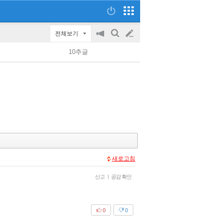
전체보기
공
검
글
지
색
10추글
on/off
쓰
기
새로고침
신고
|
공감 확인
0
0