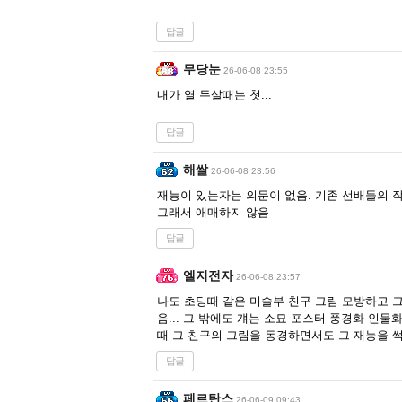
답글
무당눈
26-06-08 23:55
내가 열 두살때는 첫...
답글
해쌀
26-06-08 23:56
재능이 있는자는 의문이 없음. 기존 선배들의 작
그래서 애매하지 않음
답글
엘지전자
26-06-08 23:57
나도 초딩때 같은 미술부 친구 그림 모방하고 
음... 그 밖에도 걔는 소묘 포스터 풍경화 인
때 그 친구의 그림을 동경하면서도 그 재능을 
답글
페르탄스
26-06-09 09:43