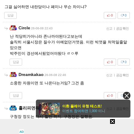
그걸 싫어하면 내란당이나 폐미나 무슨 차이냐?
답글
0
0
Circle
26-06-08 22:43
신고
|
공감 확인
난 적당히가아니라 존나까야된다고보는데
솔직히 서울시장은 질수가 아예없던거엿음. 이런 빅엿을 처먹일줄알
았으면
박주민이 경선에서됬었어야됬다 ㄹㅇ루
답글
0
0
Dreamkakao
26-06-08 22:46
신고
|
공감 확인
소중한 자원이면 또 나온다는거임? 그건 좀
답글
0
0
이환 플레이 유형 테스트!
홀리피면줘
26-06-08 22:55
신고
|
공감 확인
이벤트 참여하면 1,000 이니
구청장 정도는 다시 할만 하지. 구청장은 잘했음.
답글
0
0
AD