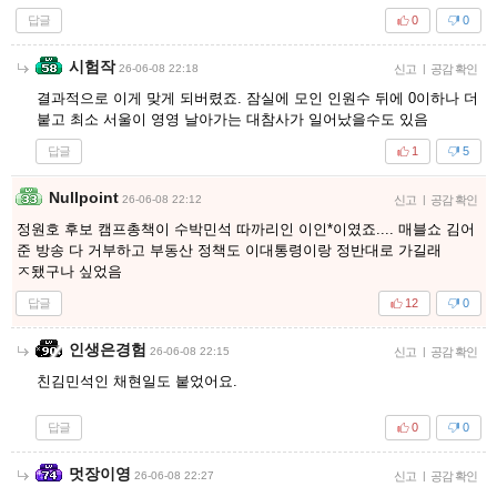
답글
0
0
시험작
26-06-08 22:18
신고
|
공감 확인
결과적으로 이게 맞게 되버렸죠. 잠실에 모인 인원수 뒤에 0이하나 더
붙고 최소 서울이 영영 날아가는 대참사가 일어났을수도 있음
답글
1
5
Nullpoint
26-06-08 22:12
신고
|
공감 확인
정원호 후보 캠프총책이 수박민석 따까리인 이인*이였죠.... 매블쇼 김어
준 방송 다 거부하고 부동산 정책도 이대통령이랑 정반대로 가길래
ㅈ됐구나 싶었음
답글
12
0
인생은경험
26-06-08 22:15
신고
|
공감 확인
친김민석인 채현일도 붙었어요.
답글
0
0
멋장이영
26-06-08 22:27
신고
|
공감 확인