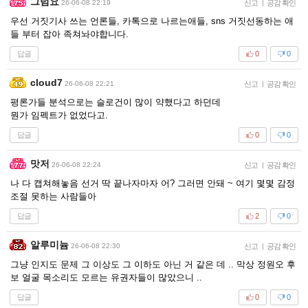
그럼요
26-06-08 22:19
신고
|
공감 확인
우선 거짓기사 쓰는 언론들, 카톡으로 나르는애들, sns 거짓선동하는 애
들 부터 잡아 족쳐놔야합니다.
답글
0
0
cloud7
26-06-08 22:21
신고
|
공감 확인
평론가들 분석으로는 슬로건이 많이 약했다고 하던데
뭔가 임펙트가 없었다고.
답글
0
0
맛저
26-06-08 22:24
신고
|
공감 확인
나 다 캡쳐해놓음 선거 딱 끝나자마자 어? 그러면 안돼 ~ 여기 몇몇 감정
조절 못하는 사람들아
답글
2
0
알루미늄
26-06-08 22:30
신고
|
공감 확인
그냥 인지도 문제 그 이상도 그 이하도 아닌 거 같은 데 .. 막상 정원오 후
보 얼굴 목소리도 모르는 유권자들이 많았으니 ..
답글
0
0