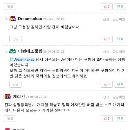
답글
0
0
Dreamkakao
26-06-08 22:45
신고
|
공감 확인
그냥 구청장 잘하던 사람 괜히 바람넣어서..
답글
0
0
이번에또물림
26-06-08 22:52
신고
|
공감 확인
@Dreamkakao
당시 정원오는 3선이라 더는 구청장 출마 못하는 상황
이었습니다.
보통 그 정도하면 지역구 국회의원이 다선이 아니라면 구청장이 더 기
반 갖춘 상태라 국회의원 경선에서도 유리하죠.
답글
0
0
케리건
26-06-08 22:18
신고
|
공감 확인
진짜 성평등특별시 개지랄 해놓고 정작 여자한텐 버림 받는 누구 대가리
에서 나온지 모르는 기가막힌 전략ㅋㅋ
답글
1
0