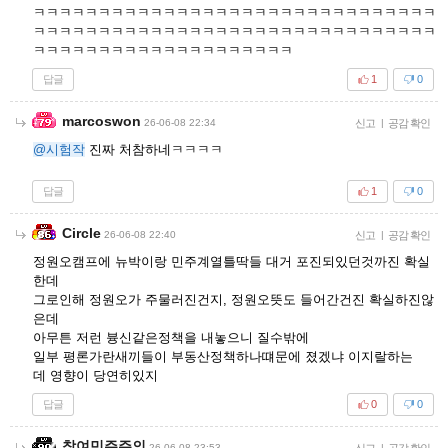
ㅋㅋㅋㅋㅋㅋㅋㅋㅋㅋㅋㅋㅋㅋㅋㅋㅋㅋㅋㅋㅋㅋㅋㅋㅋㅋㅋㅋㅋㅋㅋ
ㅋㅋㅋㅋㅋㅋㅋㅋㅋㅋㅋㅋㅋㅋㅋㅋㅋㅋㅋㅋㅋㅋㅋㅋㅋㅋㅋㅋㅋㅋㅋ
ㅋㅋㅋㅋㅋㅋㅋㅋㅋㅋㅋㅋㅋㅋㅋㅋㅋㅋㅋㅋ
답글
1
0
marcoswon
26-06-08 22:34
신고
|
공감 확인
@시험작
진짜 처참하네ㅋㅋㅋㅋ
답글
1
0
Circle
26-06-08 22:40
신고
|
공감 확인
정원오캠프에 뉴박이랑 민주계열틀딱들 대거 포진되있던것까진 확실
한데
그로인해 정원오가 주물러진건지, 정원오뜻도 들어간건진 확실하진않
은데
아무튼 저런 븅신같은정책을 내놓으니 질수밖에
일부 평론가란새끼들이 부동산정책하나떄문에 졌겠냐 이지랄하는
데 영향이 당연히있지
답글
0
0
참여민주주의
26-06-08 23:53
신고
|
공감 확인