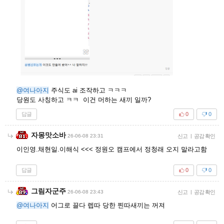
@여나아지
주식도 ai 조작하고 ㅋㅋㅋ
당원도 사칭하고 ㅋㅋ 이건 머하는 새끼 일까?
답글
0
0
자몽맛소바
26-06-08 23:31
신고
|
공감 확인
이인영.채현일.이해식 <<< 정원오 캠프에서 정청래 오지 말라고함
답글
0
0
그림자군주
26-06-08 23:43
신고
|
공감 확인
@여나아지
어그로 끌다 렙따 당한 찐따새끼는 꺼져