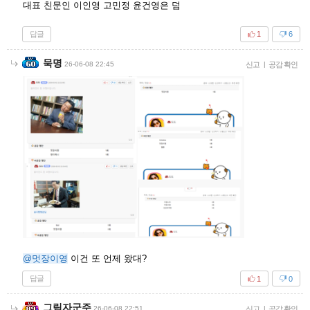
대표 친문인 이인영 고민정 윤건영은 덤
답글
1
6
묵명
26-06-08 22:45
신고
|
공감 확인
@멋장이영
이건 또 언제 왔대?
답글
1
0
그림자군주
26-06-08 22:51
신고
|
공감 확인