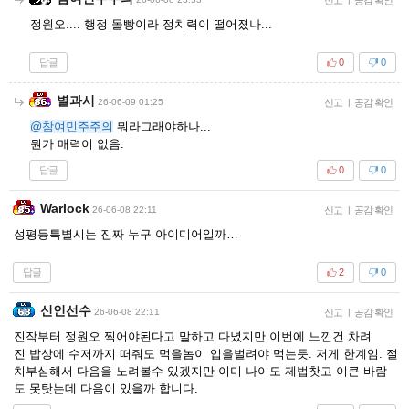
정원오.... 행정 몰빵이라 정치력이 떨어졌나...
답글
0
0
별과시
26-06-09 01:25
신고
|
공감 확인
@참여민주주의
뭐라그래야하나...
뭔가 매력이 없음.
답글
0
0
Warlock
26-06-08 22:11
신고
|
공감 확인
성평등특별시는 진짜 누구 아이디어일까…
답글
2
0
신인선수
26-06-08 22:11
신고
|
공감 확인
진작부터 정원오 찍어야된다고 말하고 다녔지만 이번에 느낀건 차려
진 밥상에 수저까지 떠줘도 먹을놈이 입을벌려야 먹는듯. 저게 한계임. 절
치부심해서 다음을 노려볼수 있겠지만 이미 나이도 제법찻고 이큰 바람
도 못탓는데 다음이 있을까 합니다.