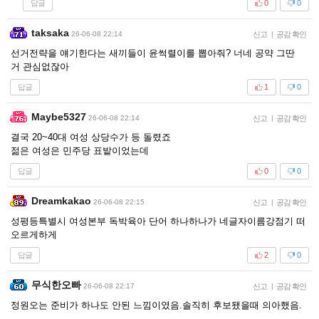
답글
0
0
taksaka
26-06-08 22:14
신고
|
공감 확인
선거전략을 얘기한다는 새끼들이 윤썩렬이를 뽑아줘? 너네 공약 그딴
거 관심없잖아
답글
1
0
Maybe5327
26-06-08 22:14
신고
|
공감 확인
결국 20~40대 여성 상당수가 등 돌렸죠
젊은 여성은 민주당 표밭이었는데
답글
0
0
Dreamkakao
26-06-08 22:15
신고
|
공감 확인
성평등특별시 여성본부 독박육아 단어 하나하나가 네글자이름강점기 떠
오르게하게
답글
2
0
무식한오빠
26-06-08 22:17
신고
|
공감 확인
정원오는 준비가 하나도 안된 느낌이였음.솔직히 후보됐을때 의아했음.