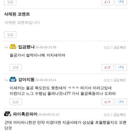
답글
1
0
삭제된 코멘트
삭제된 코멘트입니다.
답글
입금됐냐
26-06-08 22:58
신고
|
공감 확인
올공가서 쌀먹이나해 거지새끼야
답글
0
0
강아지똥
26-06-08 23:41
신고
|
공감 확인
이새끼는 올공 폭도만도 못한새끼 ㅋㅋㅋ 여기서 이러고있네
이런다고 느그 수령님 풀려나것냐?? 가서 올공폭동이나 도와라
답글
0
0
파이혹은파어
26-06-08 22:12
신고
|
공감 확인
근데 아이러니한건 만약 이겼다면 지금사태가 상상을 초월했을지도 모른
단것