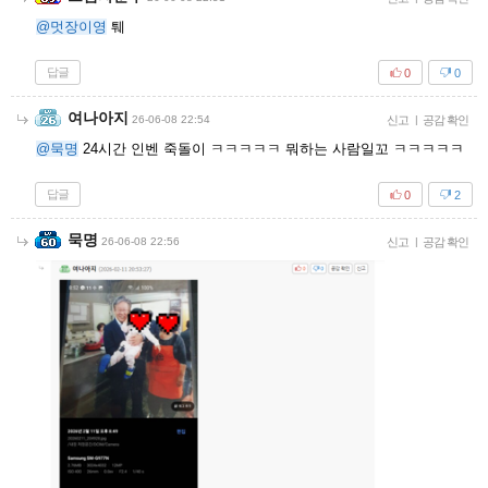
@멋장이영
퉤
답글
0
0
여나아지
26-06-08 22:54
신고
|
공감 확인
@묵명
24시간 인벤 죽돌이 ㅋㅋㅋㅋㅋ 뭐하는 사람일꼬 ㅋㅋㅋㅋㅋ
답글
0
2
묵명
26-06-08 22:56
신고
|
공감 확인