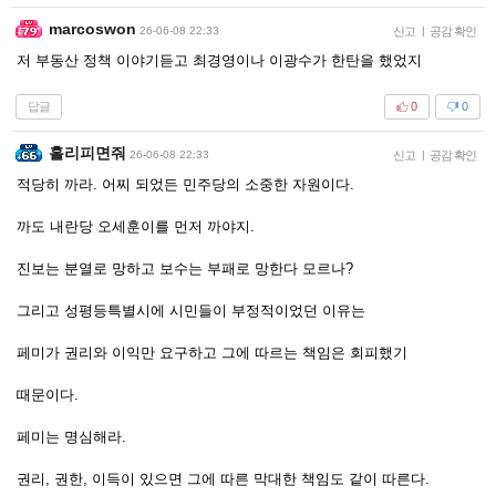
marcoswon
26-06-08 22:33
신고
|
공감 확인
저 부동산 정책 이야기듣고 최경영이나 이광수가 한탄을 했었지
답글
0
0
홀리피면줘
26-06-08 22:33
신고
|
공감 확인
적당히 까라. 어찌 되었든 민주당의 소중한 자원이다.
까도 내란당 오세훈이를 먼저 까야지.
진보는 분열로 망하고 보수는 부패로 망한다 모르나?
그리고 성평등특별시에 시민들이 부정적이었던 이유는
페미가 권리와 이익만 요구하고 그에 따르는 책임은 회피했기
때문이다.
페미는 명심해라.
권리, 권한, 이득이 있으면 그에 따른 막대한 책임도 같이 따른다.