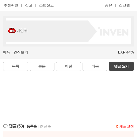
추천확인
신고
스팸신고
공유
스크랩
마검귀
메뉴
인장보기
EXP 44%
목록
본문
이전
다음
댓글쓰기
댓글
(53)
등록순
|
최신순
새로고침