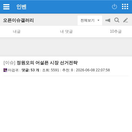
인벤
오픈이슈갤러리
전체보기
공
검
글
지
색
내글
내 댓글
10추글
on/off
쓰
기
[이슈]
정원오의 어설픈 시장 선거전략
마검귀
댓글: 53 개
조회:
5591
추천:
8
2026-06-08 22:07:58