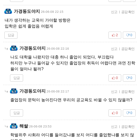
가경동도야지
26-06-08 22:15
신고
|
공감 확인
내가 생각하는 교욱이 가야할 방향은
입학은 쉽게 졸업음 어렵게
답글
2
0
가경동도야지
26-06-08 22:16
신고
|
공감 확인
나도 대학을 나왔지만 대충 하니 졸업이 되었다, 부끄럽다
하지만 누구나 들어갈 수 있지만 졸업장의 취득이 어렵다면 과연 진학
율이 얼마나 될까?
답글
0
0
가경동도야지
26-06-08 22:17
신고
|
공감 확인
졸업장의 문턱이 높아진다면 우리의 공교육도 바뀔 수 있지 않을까?
답글
0
0
해쌀
26-06-08 23:53
신고
|
공감 확인
학벌위주 사회라 어디를 들어갔냐를 보지 어디를 졸업했냐를 보지 않