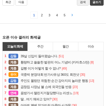
최근
다음
검색
글쓰기
1
2
3
4
5
오픈 이슈 갤러리 화제글
오늘의 화제
주간
월간
이슈
1
감동
[51]
39살 신입이 들어왔습니다.
2
계층
[8]
황량하고 쓸쓸한 벌판의 어느 기념비 (카자흐스탄)
3
계층
[49]
길빵 이거 어떻게 할 수 없나?
4
유머
[35]
국중박 분장대회 반가사유상 360도 회전샷
5
감동
[13]
주인도 몰랐던 위험한 순간 강아지의 놀라운 행동
6
계층
[23]
곱창집 사장님 불 쇼에 외국인들 반응
7
연예
[19]
음방가서 챌린지거절당했다는 리센느
8
계층
[30]
딸...여기 왜파고 있어?
9
계층
[36]
아파트 엘베 망가뜨린 아줌마 사과문