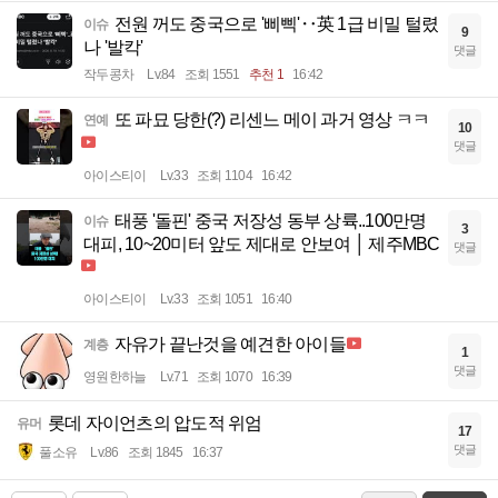
전원 꺼도 중국으로 '삐삑'‥英 1급 비밀 털렸
이슈
9
나 '발칵'
댓글
작두콩차
Lv.84
조회 1551
추천 1
16:42
또 파묘 당한(?) 리센느 메이 과거 영상 ㅋㅋ
연예
10
댓글
아이스티이
Lv.33
조회 1104
16:42
태풍 '돌핀' 중국 저장성 동부 상륙..100만명
이슈
3
대피, 10~20미터 앞도 제대로 안보여 │ 제주MBC
댓글
아이스티이
Lv.33
조회 1051
16:40
자유가 끝난것을 예견한 아이들
계층
1
댓글
영원한하늘
Lv.71
조회 1070
16:39
롯데 자이언츠의 압도적 위엄
유머
17
댓글
풀소유
Lv.86
조회 1845
16:37