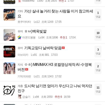
Nozdormu
Lv.90
조회 1605
추천 1
17:07
가산 실내 놀거리 찾는 사람들 이거 참고하세
기타
1
요
댓글
호쿠마타타
Lv.12
조회 1248
17:05
ㅎㅂ)백옥빛깔
유머
10
댓글
아몬드봉봉
Lv.84
조회 1896
추천 1
17:04
기독교믿다 날벼락 맞음
유머
3
댓글
아브라카
Lv.91
조회 881
17:03
ㅇㅎ) MINIMAX H3 로컬영상제작 AI -수영복
지식
2
버전
댓글
기억의파편
Lv.21
조회 1343
17:02
도시락 남기면 엄마가 우신다고 나눠 먹자던
계층
11
친구
댓글
강슬기
Lv.94
조회 2050
추천 6
16:59