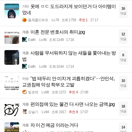
옷에 ㅇㄷ 도드라지게 보이던거 다 아이템이
기타
16
었네
댓글
돌체콜드부르
Lv.79
조회 1759
추천 1
17:17
이혼 전문 변호사의 취미.jpg
계층
12
댓글
Earth
Lv.96
조회 1349
17:16
사람을 무서워하지 않는 새들을 쫓아내는 방
계층
6
법
댓글
Earth
Lv.96
조회 1044
17:14
"법 테두리 안 미치게 괴롭히겠다"‥안민석,
이슈
10
교권침해 악성 학부모 고발
댓글
빛로제
Lv.88
조회 1272
추천 4
17:08
편의점에 있는 물건 다 사면 나오는 금액.jpg
계층
18
댓글
강슬기
Lv.94
조회 1917
추천 8
17:07
자 이건 예금 이라는거다
계층
14
댓글