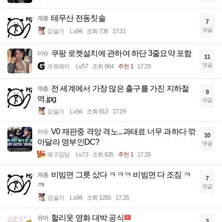
테무산 전동칫솔
계층
7
댓글
강슬기
Lv.94
조회 736
17:31
쿠팡 로켓설치에 관하여 하단 3줄요약 포함
이슈
11
댓글
게토레이
Lv.57
조회 864
추천 1
17:29
전 세계에서 가장 많은 출구를 가진 지하철
계층
9
역.jpg
댓글
강슬기
Lv.94
조회 813
17:29
V0 재판중 격앙 격노...과태료 너무 과하다 깎
이슈
10
아달라 영부인DC?
댓글
왜구김당
Lv.73
조회 635
추천 1
17:29
비빔면 그릇 샀다 ㅋㅋㅋ 비빔면 다 조짐 ㅋ
계층
7
ㅋ
댓글
강슬기
Lv.94
조회 1265
17:26
헐리웃 영화 대박 공식
유머
3