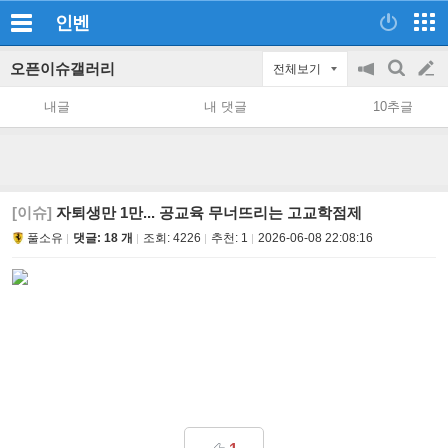
인벤
오픈이슈갤러리
전체보기
공
검
글
지
색
내글
내 댓글
10추글
on/off
쓰
기
[이슈]
자퇴생만 1만... 공교육 무너뜨리는 고교학점제
풀소유
댓글: 18 개
조회:
4226
추천:
1
2026-06-08 22:08:16