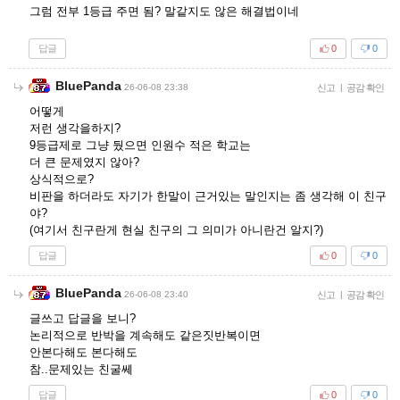
그럼 전부 1등급 주면 됨? 말같지도 않은 해결법이네
답글
0
0
BluePanda
26-06-08 23:38
신고
|
공감 확인
어떻게
저런 생각을하지?
9등급제로 그냥 뒀으면 인원수 적은 학교는
더 큰 문제였지 않아?
상식적으로?
비판을 하더라도 자기가 한말이 근거있는 말인지는 좀 생각해 이 친구
야?
(여기서 친구란게 현실 친구의 그 의미가 아니란건 알지?)
답글
0
0
BluePanda
26-06-08 23:40
신고
|
공감 확인
글쓰고 답글을 보니?
논리적으로 반박을 계속해도 같은짓반복이면
안본다해도 본다해도
참..문제있는 친굴쎄
답글
0
0