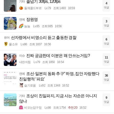
줄넘기 30fps, 120fps
기타
4
댓글
돌체콜드부르
Lv.79
조회 1493
16:59
장원영
연예
3
댓글
뇸뇸
Lv.85
조회 985
16:56
선자령에서 비명소리 듣고 출동한 경찰
유머
6
댓글
풀소유
Lv.86
조회 1837
16:56
진짜 궁금한데 이분은 왜 안쓰는거임?
이슈
11
댓글
내란의힘
Lv.79
조회 1850
16:54
조선·일본의 동화 추구” 하영, 집안 자랑했다
연예
36
친일행적 ‘파묘’
댓글
슬기로움
Lv.92
조회 1348
16:52
조상이 친일파지, 지금 사는 자손은 아니지
기타
9
않냐
댓글
비오는압구정
Lv.86
조회 1754
추천 20
16:52