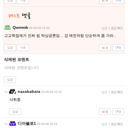
답글
이동
4
0
Qwmmb
26-06-08 22:40
신고
|
공감 확인
고교학점제가 진짜 씹 탁상공론임... 걍 예전처럼 단순하게 좀 가라..
답글
이동
3
0
삭제된 코멘트
삭제된 코멘트입니다.
답글
nazababara
26-06-08 22:13
신고
|
공감 확인
삭튀충
답글
0
0
디아블로1
26-06-08 22:14
신고
|
공감 확인