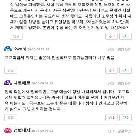
적 입장을 피력했죠. 사실 워딩 자체의 호불호와 원청 노조의 이권 싸
움으로 개판나서 문제지 좌우 상관없이 민주당 수뇌부도 문재인 시절
에도 고용유연화는 필요하다 생각 했어요. 다름아닌 소주성의 취지 자
체가 임금 하방을 높이고 유연성을 확보해보자는거였는데 하나만 해
서 제대로 망했죠. 본인이 주장 하는 게 어떤건지 알고 말 하신거죠?
답글
0
0
Kwonj
26-06-08 23:39
신고
|
공감 확인
고교학점제 취지는 좋은데 현실적으로 불가능한데가 너무 많음
답글
2
0
나르에르
26-06-09 02:33
신고
|
공감 확인
현직 학원에서 일하지만.. 그냥 애들이 정말 나약해져서 입니다.. 고교학
점제 탓할거 없어요.. 각종 과목이 애들이 이수를 못하니 어려운건 계
속 빼는데도.. 공부보단 노는게 좋은 애들이라 성적이 안나오고 공부하
기 싫으니 그냥 자퇴하는 겁니다...
답글
1
0
앵벌대사
26-06-09 03:22
신고
|
공감 확인