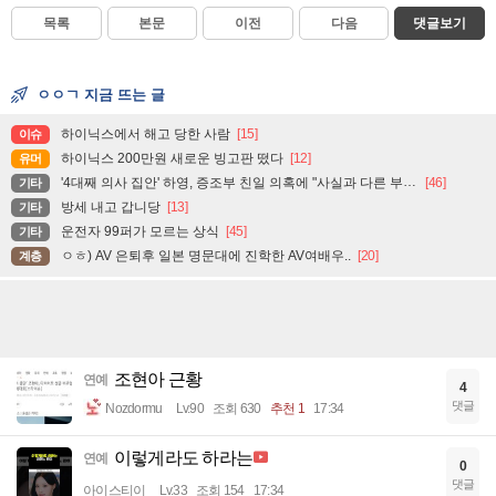
목록
본문
이전
다음
댓글보기
ㅇㅇㄱ 지금 뜨는 글
하이닉스에서 해고 당한 사람
[15]
이슈
하이닉스 200만원 새로운 빙고판 떴다
[12]
유머
'4대째 의사 집안' 하영, 증조부 친일 의혹에 "사실과 다른 부분 있어"
[46]
기타
방세 내고 갑니당
[13]
기타
운전자 99퍼가 모르는 상식
[45]
기타
ㅇㅎ) AV 은퇴후 일본 명문대에 진학한 AV여배우..
[20]
계층
조현아 근황
연예
4
댓글
Nozdormu
Lv.90
조회 630
추천 1
17:34
이렇게라도 하라는
연예
0
댓글
아이스티이
Lv.33
조회 154
17:34