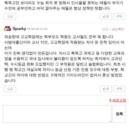
특목고만 보더라도 수능 최저 못 맞춰서 인서울을 못하는 애들이 부지기
수인데 공부안하고 바닥 깔아주는 애들은 항상 정책만 탓합니다.
답글
0
0
Sparky
26-06-09 11:42
신고
|
공감 확인
죄송한데 고교학점제는 학부모도 학원도 교사들도 전부 욕 합니다
사범대출신이라 교사 지인, 고교학점제 적용받는 자녀 둔 친척 있어서 아
는데
이거 진짜 생각없이 만든겁니다. 자사고 특목고 국제고 등 다양한 교육과
정을 수용하고 국내 입시에서 불리함이 없도록 하자는 취지에서 교과선
택, 수시등급 완화 도입했지만 그 부작용은 일반고 슬럼화입니다. 최초 시
행 땐 학교간 개설과목 차이나 등급 산정 기준 인원 모수에 대한 부분, 학
교간의 차이에 대한 반영도 구체적인 가이드라인이 없어서 혼선 빚었었
습니다
답글
0
0
새로고침
등록