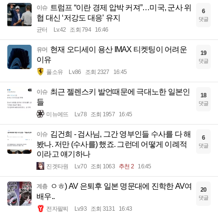
트럼프 “이란 경제 압박 커져”…미국, 군사 위
이슈
6
협 대신 ‘저강도 대응’ 유지
댓글
균터
Lv.42
조회 794
16:46
현재 오디세이 용산 IMAX 티켓팅이 어려운
유머
19
이유
댓글
풀소유
Lv.86
조회 2327
16:45
최근 젤렌스키 발언때문에 극대노한 일본인
이슈
18
들
댓글
미뉴에뜨
Lv.78
조회 1957
16:45
김건희 - 검사님, 그간 영부인들 수사를 다 해
이슈
6
봤나. 저만 (수사를) 했죠. 그런데 어떻게 이례적
댓글
이라고 얘기하나
진겟타원
Lv.70
조회 1063
추천 2
16:45
ㅇㅎ) AV 은퇴후 일본 명문대에 진학한 AV여
계층
20
배우..
댓글
전자팔찌
Lv.93
조회 3131
16:43