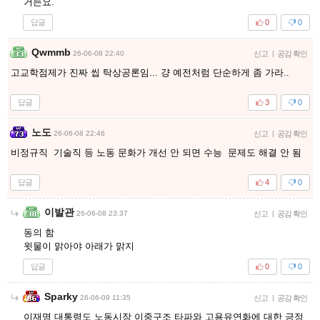
거든요.
답글
0
0
Qwmmb
26-06-08 22:40
신고
|
공감 확인
고교학점제가 진짜 씹 탁상공론임... 걍 예전처럼 단순하게 좀 가라..
답글
3
0
노도
26-06-08 22:46
신고
|
공감 확인
비정규직 기술직 등 노동 문화가 개선 안 되면 수능 문제도 해결 안 됨
답글
4
0
이발관
26-06-08 23:37
신고
|
공감 확인
동의 함
윗물이 맑아야 아래가 맑지
답글
0
0
Sparky
26-06-09 11:35
신고
|
공감 확인
이재명 대통령도 노동시장 이중구조 타파와 고용유연화에 대한 긍정