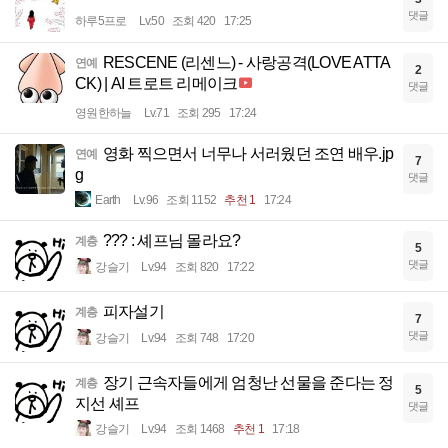
댓글
하루5프로
Lv.50
조회 420
17:25
RESCENE (리센느) - 사랑공격(LOVE ATTA
연예
2
CK) | AI 트로트 리메이크
댓글
영원한하늘
Lv.71
조회 295
17:24
영화 찍으면서 너무나 서러웠던 조연 배우.jp
연예
7
g
댓글
Earth
Lv.96
조회 1152
추천 1
17:24
??? : 셰프님 몰라요?
계층
5
댓글
강슬기
Lv.94
조회 820
17:22
피자설기
계층
7
댓글
강슬기
Lv.94
조회 748
17:20
장기 근속자들에게 엄청난 선물을 준다는 정
계층
5
지선 셰프
댓글
강슬기
Lv.94
조회 1468
추천 1
17:18