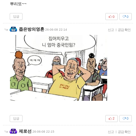
뿌리또~~
답글
0
0
좁은방의영혼
26-06-08 22:14
신고
|
공감 확인
답글
2
0
제로선
26-06-08 22:15
신고
|
공감 확인