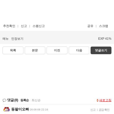
추천확인
신고
스팸신고
공유
스크랩
메뉴
인장보기
EXP 41%
목록
본문
이전
다음
댓글쓰기
댓글
(8)
등록순
|
최신순
새로고침
동팔이오빠
26-06-08 22:16
신고
|
공감 확인