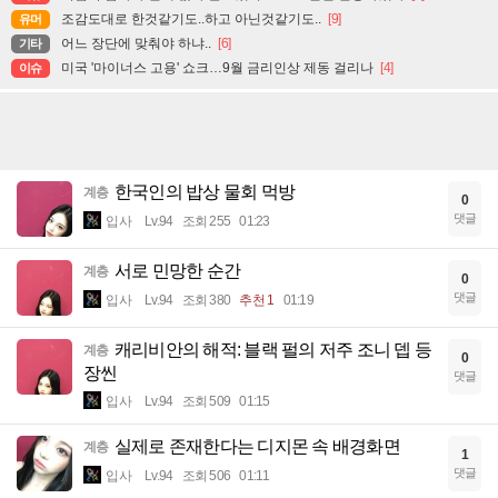
조감도대로 한것같기도..하고 아닌것같기도..
[9]
유머
어느 장단에 맞춰야 하냐..
[6]
기타
미국 '마이너스 고용' 쇼크…9월 금리인상 제동 걸리나
[4]
이슈
한국인의 밥상 물회 먹방
계층
0
댓글
입사
Lv.94
조회 255
01:23
서로 민망한 순간
계층
0
댓글
입사
Lv.94
조회 380
추천 1
01:19
캐리비안의 해적: 블랙 펄의 저주 조니 뎁 등
계층
0
장씬
댓글
입사
Lv.94
조회 509
01:15
실제로 존재한다는 디지몬 속 배경화면
계층
1
댓글
입사
Lv.94
조회 506
01:11