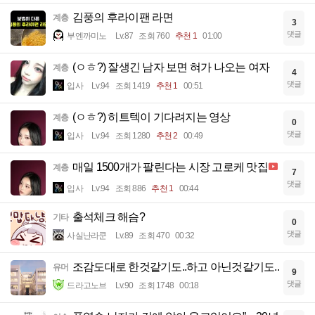
김풍의 후라이팬 라면
계층
3
댓글
부엔까미노
Lv.87
조회 760
추천 1
01:00
(ㅇㅎ?) 잘생긴 남자 보면 혀가 나오는 여자
계층
4
댓글
입사
Lv.94
조회 1419
추천 1
00:51
(ㅇㅎ?) 히트텍이 기다려지는 영상
계층
0
댓글
입사
Lv.94
조회 1280
추천 2
00:49
매일 1500개가 팔린다는 시장 고로케 맛집
계층
7
댓글
입사
Lv.94
조회 886
추천 1
00:44
출석체크 해슴?
기타
0
댓글
사실난라쿤
Lv.89
조회 470
00:32
조감도대로 한것같기도..하고 아닌것같기도..
유머
9
댓글
드라고노브
Lv.90
조회 1748
00:18