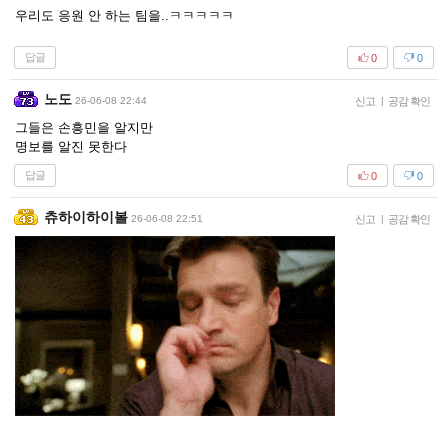
우리도 응원 안 하는 팀을..ㅋㅋㅋㅋㅋ
답글
0
0
노도
26-06-08 22:44
신고
|
공감 확인
그들은 손흥민을 알지만
명보를 알진 못한다
답글
0
0
츄하이하이볼
26-06-08 22:51
신고
|
공감 확인