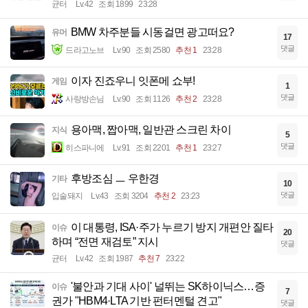
균터
Lv.42
조회 1899
23:28
BMW 차주분들 시동걸면 광고떠요?
유머
17
댓글
드라고노브
Lv.90
조회 2580
추천 1
23:28
이자 진죠우니 잇폰메 쇼부!
게임
1
댓글
사랑방손님
Lv.90
조회 1126
추천 2
23:28
용아맥, 짭아맥, 일반관 스크린 차이
지식
5
댓글
히스파니에
Lv.91
조회 2201
추천 1
23:27
후방조심 ㅡ 우한경
기타
10
댓글
입술돼지
Lv.43
조회 3204
추천 2
23:23
이 대통령, ISA·주가 누르기 방지 개편안 질타
이슈
20
하며 “전면 재검토” 지시
댓글
균터
Lv.42
조회 1987
추천 7
23:22
'불안과 기대 사이' 널뛰는 SK하이닉스…증
이슈
7
권가 "HBM4·LTA 기반 펀터멘털 견고"
댓글