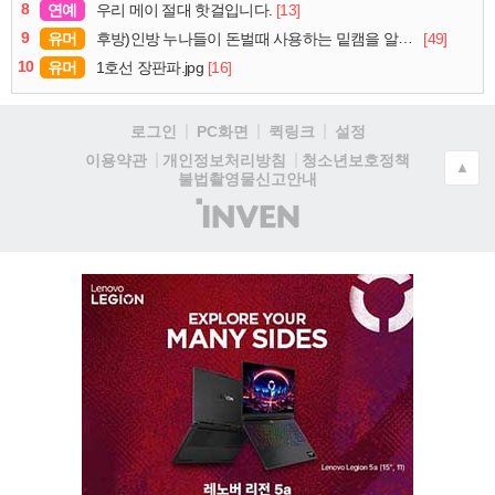
8
연예
[13]
우리 메이 절대 핫걸입니다.
9
유머
[49]
후방)인방 누나들이 돈벌때 사용하는 밑캠을 알아보자
10
유머
[16]
1호선 장판파.jpg
로그인
PC화면
퀵링크
설정
청소년보호정책
이용약관
개인정보처리방침
▲
불법촬영물신고안내
(주)
인
벤