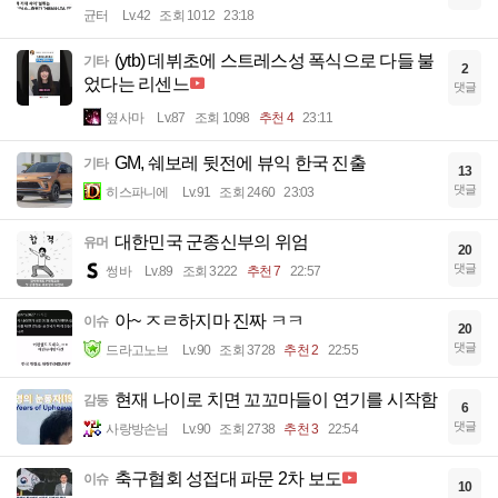
균터
Lv.42
조회 1012
23:18
(ytb) 데뷔초에 스트레스성 폭식으로 다들 불
기타
2
었다는 리센느
댓글
옆사마
Lv.87
조회 1098
추천 4
23:11
GM, 쉐보레 뒷전에 뷰익 한국 진출
기타
13
댓글
히스파니에
Lv.91
조회 2460
23:03
대한민국 군종신부의 위엄
유머
20
댓글
썽바
Lv.89
조회 3222
추천 7
22:57
아~ ㅈㄹ하지마 진짜 ㅋㅋ
이슈
20
댓글
드라고노브
Lv.90
조회 3728
추천 2
22:55
현재 나이로 치면 꼬꼬마들이 연기를 시작함
감동
6
댓글
사랑방손님
Lv.90
조회 2738
추천 3
22:54
축구협회 성접대 파문 2차 보도
이슈
10