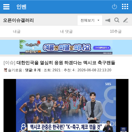
인벤
오픈이슈갤러리
전체보기
공
검
글
지
색
내글
내 댓글
10추글
on/off
쓰
기
[이슈]
대한민국을 열심히 응원 하겠다는 멕시코 축구팬들
슬기로움
댓글: 8 개
조회:
2921
추천:
4
2026-06-08 22:13:20