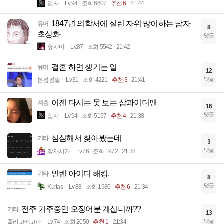
입사
Lv.94
조회 6607
추천 6
21:44
1847년 의학서에 실린 자위 많이하는 남자
유머
8
초상화
댓글
옆사마
Lv.87
조회 5542
21:42
결혼 하면 생기는 일
유머
12
댓글
봄봄봉필
Lv.31
조회 4221
추천 3
21:41
이젠 다시는 못 보는 삼파이더맨
계층
16
댓글
입사
Lv.94
조회 5157
추천 4
21:38
심심해서 찾아봤는데
기타
3
댓글
장재시카
Lv.76
조회 1972
21:38
인벤 아이디 해킹.
기타
8
댓글
Kurtas
Lv.88
조회 1980
추천 6
21:34
전주 거주중인 오징어분 계십니까??
기타
13
댓글
졸리고배고파
Lv.74
조회 2050
추천 1
21:34