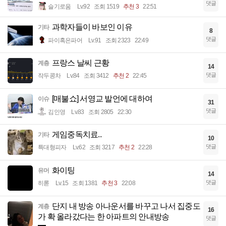
댓글
슬기로움
Lv.92
조회 1519
추천 3
22:51
과학자들이 바보인 이유
기타
8
댓글
파이혹은파어
Lv.91
조회 2323
22:49
프랑스 날씨 근황
계층
14
댓글
작두콩차
Lv.84
조회 3412
추천 2
22:45
[매불쇼] 서영교 발언에 대하여
이슈
31
댓글
김인영
Lv.83
조회 2805
22:30
게임중독치료..
기타
10
댓글
특대형피자
Lv.62
조회 3217
추천 2
22:28
화이팅
유머
14
댓글
히롣
Lv.15
조회 1381
추천 3
22:08
단지 내 방송 아나운서를 바꾸고 나서 집중도
계층
16
가 확 올라갔다는 한 아파트의 안내방송
댓글