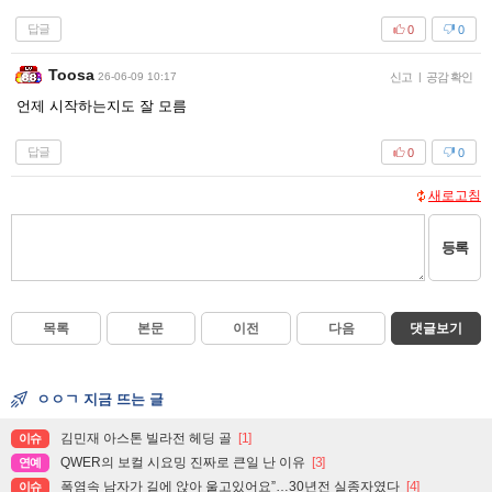
답글
0
0
Toosa
26-06-09 10:17
신고
|
공감 확인
언제 시작하는지도 잘 모름
답글
0
0
새로고침
등록
목록
본문
이전
다음
댓글보기
ㅇㅇㄱ 지금 뜨는 글
김민재 아스톤 빌라전 헤딩 골
[1]
이슈
QWER의 보컬 시요밍 진짜로 큰일 난 이유
[3]
연예
폭염속 남자가 길에 앉아 울고있어요”…30년전 실종자였다
[4]
이슈