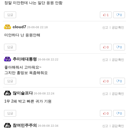
정말 미안한데 나는 일단 응원 안함
답글
1
0
cloud7
26-06-08 22:18
신고
|
공감 확인
미안하다 난 응원안해
답글
0
0
추미애대통령
26-06-08 22:22
신고
|
공감 확인
좋아해줘서 고마워요~
그치만 홍띵보 욕좀해줘요
답글
0
0
많이슬프다
26-06-08 22:24
신고
|
공감 확인
1무 2패 박고 빠른 귀가 기원
답글
0
0
참여민주주의
26-06-08 22:34
신고
|
공감 확인