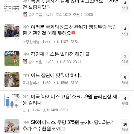
폭염속 남자가 길에 앉아 울고있어요”…30년
이슈
4
전 실종자였다
댓글
슬기로움
Lv.92
조회 1829
추천 2
00:05
여러분 국회의원도 선관위가 행정부랑 독립
이슈
4
된 기관인걸 이해 못해요
댓글
소중한바램
Lv.44
조회 1107
23:54
김민재 아스톤 빌라전 헤딩 골
이슈
1
댓글
슬기로움
Lv.92
조회 2183
23:41
어느 장단에 맞춰야 하냐..
기타
6
댓글
특대형피자
Lv.62
조회 1596
23:38
미국 '마이너스 고용' 쇼크…9월 금리인상 제
이슈
4
동 걸리나
댓글
균터
Lv.42
조회 1468
23:37
SK하이닉스, 주당 375원 분기배당…3분기
이슈
16
추가 주주환원도 예고
댓글