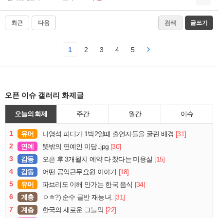
최근
다음
검색
글쓰기
1
2
3
4
5
오픈 이슈 갤러리 화제글
오늘의 화제
주간
월간
이슈
1
유머
[31]
나영석 피디가 1박2일때 출연자들을 굴린 배경
2
연예
[30]
뜻밖의 연예인 미담..jpg
3
감동
[15]
오픈 후 3개월치 예약 다 찼다는 미용실
4
감동
[18]
어떤 공익근무요원 이야기
5
유머
[34]
파브리도 이해 안가는 한국 음식
6
계층
[31]
ㅇㅎ?) 순수 골반 재능녀.
7
계층
[22]
한국의 새로운 그늘막