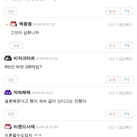
답글
0
0
백종원
26-06-08 22:26
신고
|
공감 확인
그것이 삼류니까
답글
1
0
비쟈크타르
26-06-08 22:34
신고
|
공감 확인
4번만 하면 100억임?
답글
0
0
약속해줘
26-06-08 22:37
신고
|
공감 확인
결혼해준다고 했지 계속 같이 산다고는 안했다.
답글
1
0
리젠드사제
26-06-08 22:50
신고
|
공감 확인
이혼할수도있지 ㅋㅋ