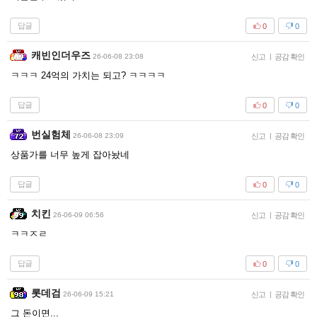
답글
0
0
캐빈인더우즈
26-06-08 23:08
신고
|
공감 확인
ㅋㅋㅋ 24억의 가치는 되고? ㅋㅋㅋㅋ
답글
0
0
번실험체
26-06-08 23:09
신고
|
공감 확인
상품가를 너무 높게 잡아놨네
답글
0
0
치킨
26-06-09 06:56
신고
|
공감 확인
ㅋㅋㅈㄹ
답글
0
0
롯데검
26-06-09 15:21
신고
|
공감 확인
그 돈이면...