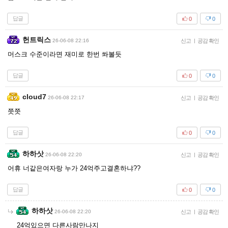
답글
0
0
헌트릭스
26-06-08 22:16
신고
|
공감 확인
머스크 수준이라면 재미로 한번 쏴볼듯
답글
0
0
cloud7
26-06-08 22:17
신고
|
공감 확인
쯧쯧
답글
0
0
하하삿
26-06-08 22:20
신고
|
공감 확인
어휴 너같은여자랑 누가 24억주고결혼하냐??
답글
0
0
하하삿
26-06-08 22:20
신고
|
공감 확인
24억있으면 다른사람만나지