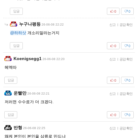
답글
0
0
누구나평등
26-06-08 22:22
신고
|
공감 확인
@하하삿
개소리말라는거지
답글
0
0
Koenigsegg1
26-06-08 22:20
신고
|
공감 확인
헤엑따
답글
0
0
운빨만
26-06-08 22:21
신고
|
공감 확인
저러면 수수료가 더 크겠다.
답글
0
0
반형
26-06-08 22:25
신고
|
공감 확인
왜케 본인이 본인을 삼류로 만드냐