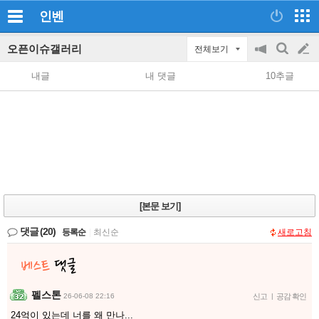
인벤
오픈이슈갤러리
전체보기
공
검
글
지
색
내글
내 댓글
10추글
on/off
쓰
기
[본문 보기]
댓글
(20)
등록순
|
최신순
새로고침
펠스톤
26-06-08 22:16
신고
|
공감 확인
24억이 있는데 너를 왜 만나...