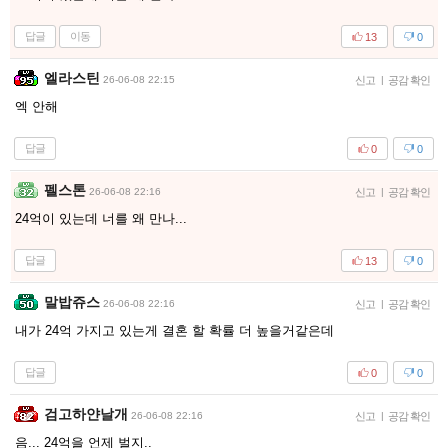
답글
이동
13
0
엘라스틴
26-06-08 22:15
신고
|
공감 확인
엑 안해
답글
0
0
펠스톤
26-06-08 22:16
신고
|
공감 확인
24억이 있는데 너를 왜 만나...
답글
13
0
말밥쥬스
26-06-08 22:16
신고
|
공감 확인
내가 24억 가지고 있는게 결혼 할 확률 더 높을거같은데
답글
0
0
검고하얀날개
26-06-08 22:16
신고
|
공감 확인
음... 24억을 언제 벌지..