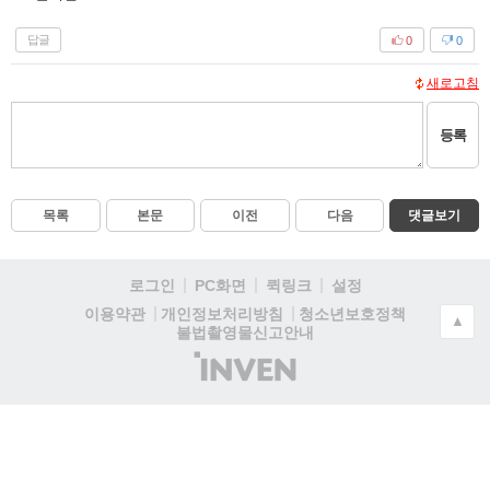
답글
0
0
새로고침
등록
목록
본문
이전
다음
댓글보기
로그인
PC화면
퀵링크
설정
청소년보호정책
이용약관
개인정보처리방침
▲
불법촬영물신고안내
(주)
인
벤