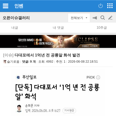
인벤
오픈이슈갤러리
전체보기
공
검
글
지
색
내글
내 댓글
10추글
on/off
쓰
기
[이슈]
다대포에서 1억년 전 공룡알 화석 발견
슬기로움
댓글: 9 개
조회:
4992
추천:
1
2026-06-08 22:18:51