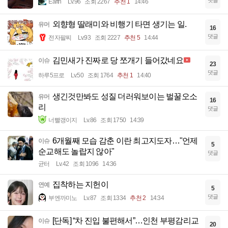
댓글
Earth
Lv.96
조회 2267
추천 1
14:46
외향형 딸래미와 비행기 타면 생기는 일.
유머
16
댓글
전자팔찌
Lv.93
조회 2227
추천 5
14:44
김민새가 진짜로 당 쪼개기 들어갔네요
이슈
23
댓글
하루5프로
Lv.50
조회 1764
추천 1
14:40
생긴것만봐도 성질 더러워보이는 벌꿀오소
유머
16
리
댓글
너빨갱이지
Lv.86
조회 1750
14:39
6개월째 모습 감춘 이란 최고지도자…"언제
이슈
5
순교해도 놀랍지 않아"
댓글
균터
Lv.42
조회 1096
14:36
집착하는 지헌이
연예
5
댓글
부엔까미노
Lv.87
조회 1334
추천 2
14:34
[단독] “차 진입 불편해서”…인천 부평감리교
이슈
20