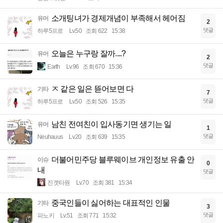
소개팅녀가 경제개념이 부족해서 헤어짐
유머
2
댓글
하루5프로
Lv.50
조회 622
15:38
오늘은 누구랑 잘까....?
유머
2
댓글
Earth
Lv.96
조회 670
15:36
ㅈ 같은 일은 뜯어보면 다
기타
7
댓글
하루5프로
Lv.50
조회 526
15:35
남친 전여친이 입사동기면 생기는 일
유머
1
댓글
Neuhauus
Lv.20
조회 639
15:35
더불어민주당 블루웨이브 개인정보 유출 안
이슈
0
내
댓글
진겟타원
Lv.70
조회 381
15:34
중국인들이 싫어하는 대표적인 인물
기타
3
댓글
파노키
Lv.51
조회 771
15:32