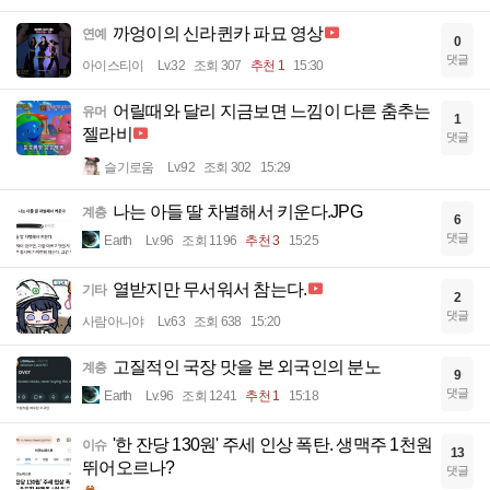
까엉이의 신라퀸카 파묘 영상
연예
0
댓글
아이스티이
Lv.32
조회 307
추천 1
15:30
어릴때와 달리 지금보면 느낌이 다른 춤추는
유머
1
젤라비
댓글
슬기로움
Lv.92
조회 302
15:29
나는 아들 딸 차별해서 키운다.JPG
계층
6
댓글
Earth
Lv.96
조회 1196
추천 3
15:25
열받지만 무서워서 참는다.
기타
2
댓글
사람아니야
Lv.63
조회 638
15:20
고질적인 국장 맛을 본 외국인의 분노
계층
9
댓글
Earth
Lv.96
조회 1241
추천 1
15:18
'한 잔당 130원' 주세 인상 폭탄. 생맥주 1천원
이슈
13
뛰어오르나?
댓글