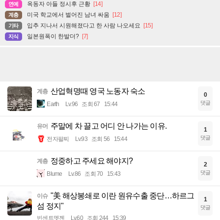
옥동자 아들 정시후 근황
[14]
연예
미국 학교에서 벌어진 남녀 싸움
[12]
계층
입추 지나서 시원해졌다고 한 사람 나오세요
[15]
기타
일본원폭이 한발더?
[7]
지식
산업혁명때 영국 노동자 숙소
계층
0
댓글
Earth
Lv.96
조회 67
15:44
주말에 차 끌고 어디 안 나가는 이유.
유머
1
댓글
전자팔찌
Lv.93
조회 56
15:44
정중하고 주세요 해야지?
계층
2
댓글
Blume
Lv.86
조회 70
15:43
"美 해상봉쇄로 이란 원유수출 중단…하르그
이슈
1
섬 정지"
댓글
빈센트멧젠
Lv.60
조회 244
15:39