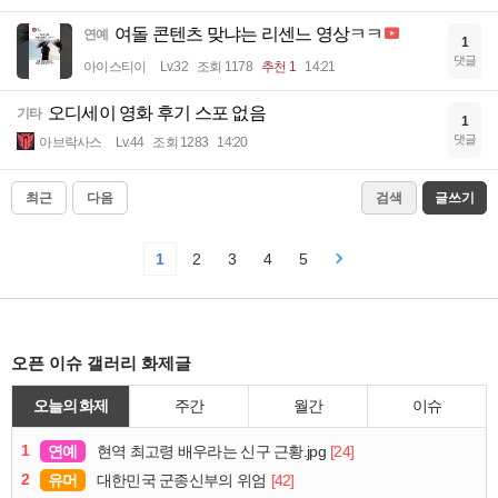
여돌 콘텐츠 맞냐는 리센느 영상ㅋㅋ
연예
1
댓글
아이스티이
Lv.32
조회 1178
추천 1
14:21
오디세이 영화 후기 스포 없음
기타
1
댓글
아브락사스
Lv.44
조회 1283
14:20
최근
다음
검색
글쓰기
1
2
3
4
5
오픈 이슈 갤러리 화제글
오늘의 화제
주간
월간
이슈
1
연예
[24]
현역 최고령 배우라는 신구 근황.jpg
2
유머
[42]
대한민국 군종신부의 위엄