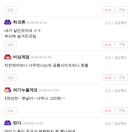
답글
0
0
하크류
26-06-08 22:41
신고
|
공감 확인
내가 살던곳이네 ㅎㅎ
부산에 숨겨진곳임.
답글
0
0
비상계엄
26-06-08 22:50
신고
|
공감 확인
치킨먹어보니 너무맛나는데 공룡사이즈라니 츄릅
답글
0
0
여기누울게요
26-06-08 23:47
신고
|
공감 확인
1억년전~ 옛날이~ 너무나 그리워~~
답글
0
0
린다
26-06-08 23:50
신고
|
공감 확인
아이고 둘리 친구가 부화하지 못 했나보네