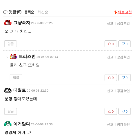
댓글
(9)
등록순
|
최신순
새로고침
그냥죽자
26-06-08 22:25
신고
|
공감 확인
오..거대 치킨...
답글
0
0
브리즈번
26-06-09 00:14
신고
|
공감 확인
둘리 친구 또치임.
답글
0
0
디월트
26-06-08 22:30
신고
|
공감 확인
분명 당대포였는데...
답글
0
0
이거맞다
26-06-08 22:30
신고
|
공감 확인
영양제 아녀...?