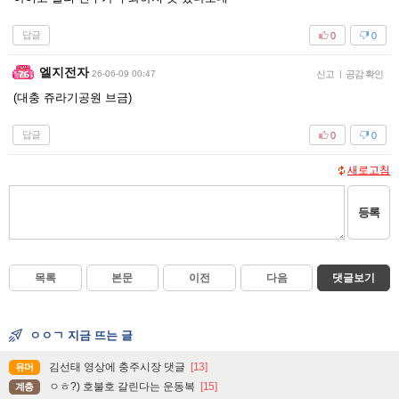
답글
0
0
엘지전자
26-06-09 00:47
신고
|
공감 확인
(대충 쥬라기공원 브금)
답글
0
0
새로고침
등록
목록
본문
이전
다음
댓글보기
ㅇㅇㄱ 지금 뜨는 글
김선태 영상에 충주시장 댓글
[13]
유머
ㅇㅎ?) 호불호 갈린다는 운동복
[15]
계층