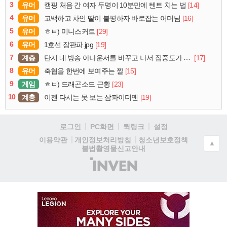
3
유머
[14]
캠핑 처음 간 여자 두명이 10분만에 텐트 치는 법
4
유머
[16]
고백하고 차인 딸이 불평하자 바로잡는 어머님
5
유머
[29]
ㅎㅂ) 미니스커트
6
유머
[19]
1호선 장판파.jpg
7
계층
[17]
단지 내 방송 아나운서를 바꾸고 나서 집중도가 확 올라갔다는 한 아파트의 안내방송
8
유머
[15]
축협을 한번에 보여주는 짤
9
게임
[23]
ㅎㅂ) 드래곤소드 근황
10
계층
[19]
이젠 다시는 못 보는 삼파이더맨
로그인
PC화면
퀵링크
설정
청소년보호정책
이용약관
개인정보처리방침
▲
불법촬영물신고안내
(주)
인
벤