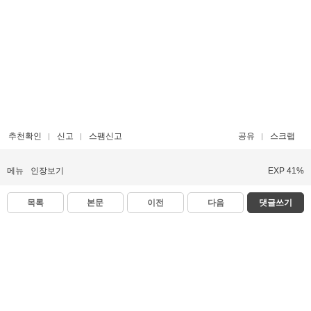
추천확인
신고
스팸신고
공유
스크랩
메뉴
인장보기
EXP 41%
목록
본문
이전
다음
댓글쓰기