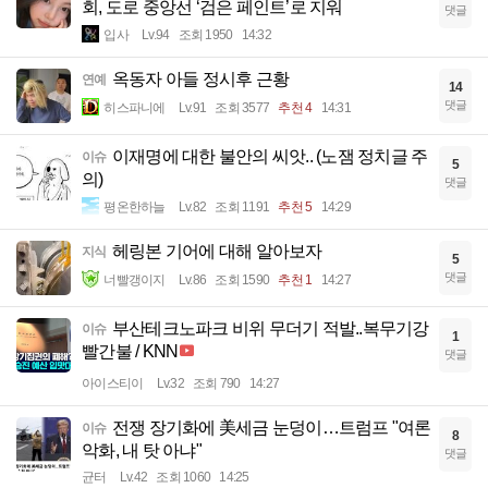
회, 도로 중앙선 ‘검은 페인트’로 지워
댓글
입사
Lv.94
조회 1950
14:32
옥동자 아들 정시후 근황
연예
14
댓글
히스파니에
Lv.91
조회 3577
추천 4
14:31
이재명에 대한 불안의 씨앗.. (노잼 정치글 주
이슈
5
의)
댓글
평온한하늘
Lv.82
조회 1191
추천 5
14:29
헤링본 기어에 대해 알아보자
지식
5
댓글
너빨갱이지
Lv.86
조회 1590
추천 1
14:27
부산테크노파크 비위 무더기 적발..복무기강
이슈
1
빨간불 / KNN
댓글
아이스티이
Lv.32
조회 790
14:27
전쟁 장기화에 美세금 눈덩이…트럼프 "여론
이슈
8
악화, 내 탓 아냐"
댓글
균터
Lv.42
조회 1060
14:25