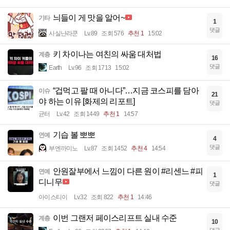
늬들이 게 맛을 알어~
기타
1
댓글
사실난라쿤
Lv.89
조회 576
추천 1
15:02
키 차이나는 여친의 싸움 대처법
계층
16
댓글
Earth
Lv.96
조회 1713
15:02
“겁먹고 팔 때 아니다”…지금 코스피를 담아
이슈
21
야 하는 이유 [화제의 리포트]
댓글
균터
Lv.42
조회 1449
추천 1
14:57
기습 볼 뽀뽀
연예
4
댓글
부엔까미노
Lv.87
조회 1452
추천 4
14:54
안원잘부에서 느낌이 다른 원이 #리센느 #피
연예
1
디니무
댓글
아이스티이
Lv.32
조회 822
추천 1
14:46
이번 그랜저 페이스리프트 실내 수준
계층
10