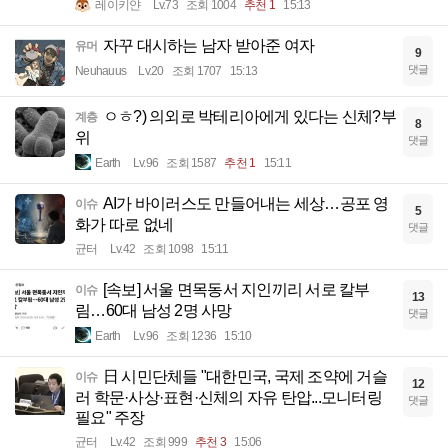
레이키얀
Lv.73
조회 1004
추천 1
15:13
자꾸 대시하는 남자 받아준 여자
유머
9
댓글
Neuhauus
Lv.20
조회 1707
15:13
ㅇㅎ?) 의외로 박테리아에게 있다는 신체?부
계층
8
위
댓글
Earth
Lv.96
조회 1587
추천 1
15:11
AI가 바이러스도 만들어내는 세상…공포 영
이슈
5
화가 따로 없네
댓글
균터
Lv.42
조회 1098
15:11
[속보] 서울 면목동서 지인끼리 서로 칼부
이슈
13
림…60대 남성 2명 사망
댓글
Earth
Lv.96
조회 1236
15:10
日 시민단체들 "대한민국, 국제 조약에 거슬
이슈
12
러 학문·사상·표현·신체의 자유 탄압...모니터링
댓글
필요" 주장
균터
Lv.42
조회 999
추천 3
15:06