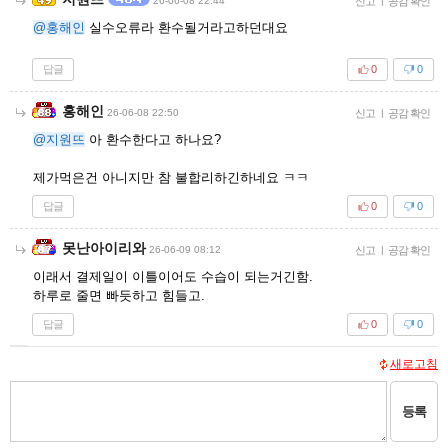
26-06-08 22:44
신고
|
공감 확인
@홍해인
실수오류라 환수될거라고하던대요
답글
0
0
홍해인
26-06-08 22:50
신고
|
공감 확인
@지원뜨
아 환수한다고 하나요?
제가먹은건 아니지만 참 불합리하긴하네요 ㅋㅋ
답글
0
0
못난아이리와
26-06-09 08:12
신고
|
공감 확인
이래서 결제일이 이틀이어도 수습이 되는거긴함.
하루로 줄면 빠듯하고 힘들고.
답글
0
0
새로고침
등록