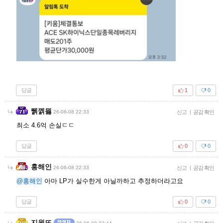
답글
1
0
뛝껡믫
26-06-08 22:33
신고
|
공감 확인
최소 4.6억 손실ㄷㄷ
답글
0
0
홍해인
26-06-08 22:33
신고
|
공감 확인
@홍해인
아마 LP가 실수한게 아닐까하고 추정하더라고요
답글
0
0
지원뜨