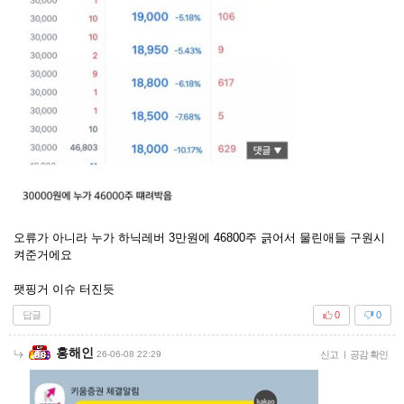
오류가 아니라 누가 하닉레버 3만원에 46800주 긁어서 물린애들 구원시
켜준거에요
팻핑거 이슈 터진듯
답글
0
0
홍해인
26-06-08 22:29
신고
|
공감 확인