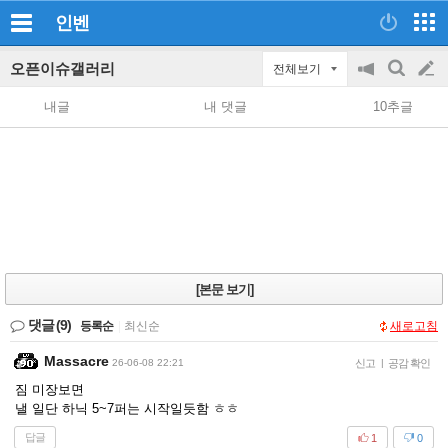
인벤
오픈이슈갤러리
전체보기
공
검
글
지
색
내글
내 댓글
10추글
on/off
쓰
기
[본문 보기]
댓글
(9)
등록순
|
최신순
새로고침
Massacre
26-06-08 22:21
신고
|
공감 확인
짐 미장보면
낼 일단 하닉 5~7퍼는 시작일듯함 ㅎㅎ
답글
1
0