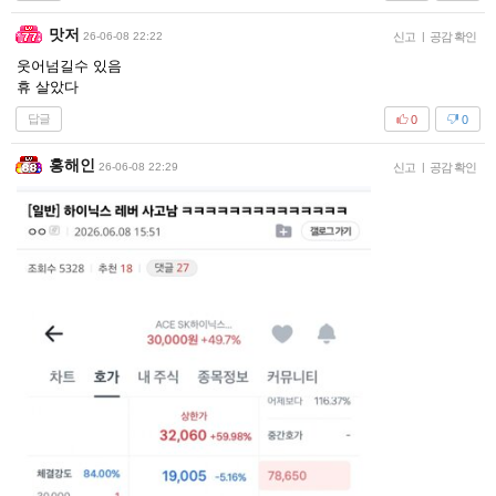
맛저
26-06-08 22:22
신고
|
공감 확인
웃어넘길수 있음
휴 살았다
답글
0
0
홍해인
26-06-08 22:29
신고
|
공감 확인